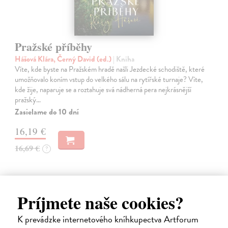
Pražské příběhy
Hášová Klára, Černý David (ed.)
| Kniha
Víte, kde byste na Pražském hradě našli Jezdecké schodiště, které
umožňovalo koním vstup do velkého sálu na rytířské turnaje? Víte,
kde žije, naparuje se a roztahuje svá nádherná pera nejkrásnější
pražský…
Zasielame do 10 dní
16,19 €
16,69 €
?
Príjmete naše cookies?
na sklade
K prevádzke internetového kníhkupectva Artforum