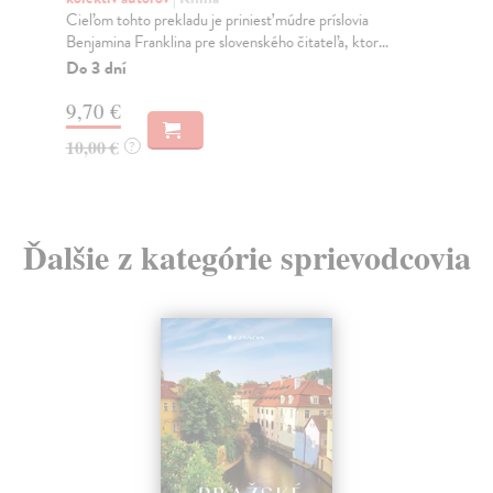
hre
Cieľom tohto prekladu je priniesť múdre príslovia
je...
Benjamina Franklina pre slovenského čitateľa, ktor...
Na
Do 3 dní
11
9,70 €
11
10,00 €
?
Ďalšie z kategórie sprievodcovia