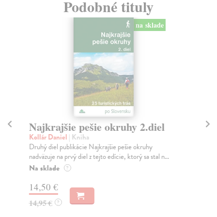
Podobné tituly
na sklade
Najkrajšie pešie okruhy 2.diel
N
Kollár Daniel
| Kniha
kol
Druhý diel publikácie Najkrajšie pešie okruhy
Kni
nadväzuje na prvý diel z tejto edície, ktorý sa stal n...
25 
Na sklade
Na
?
14,50 €
11
14,95 €
11
?