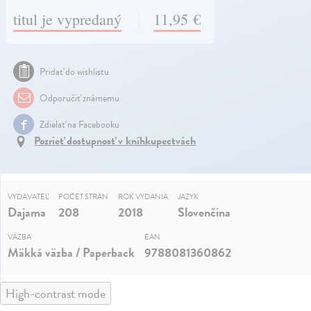
titul je vypredaný
11,95 €
Pridať do wishlistu
Odporučiť známemu
Zdielať na Facebooku
Pozrieť dostupnosť v kníhkupectvách
VYDAVATEĽ
POČET STRÁN
ROK VYDANIA
JAZYK
Dajama
208
2018
Slovenčina
VÄZBA
EAN
Mäkká väzba / Paperback
9788081360862
High-contrast mode