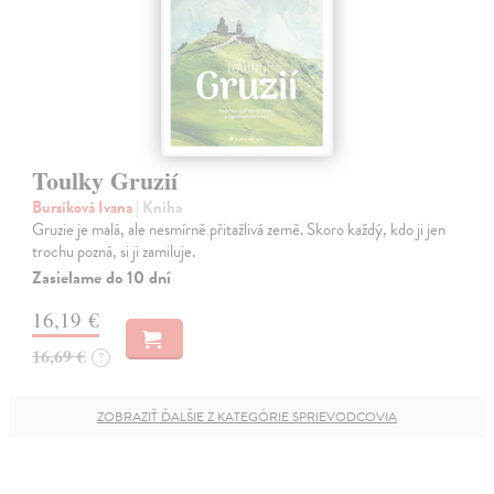
Toulky Gruzií
Bursíková Ivana
| Kniha
Gruzie je malá, ale nesmírně přitažlivá země. Skoro každý, kdo ji jen
trochu pozná, si ji zamiluje.
Zasielame do 10 dní
16,19 €
16,69 €
?
ZOBRAZIŤ ĎALŠIE Z KATEGÓRIE SPRIEVODCOVIA