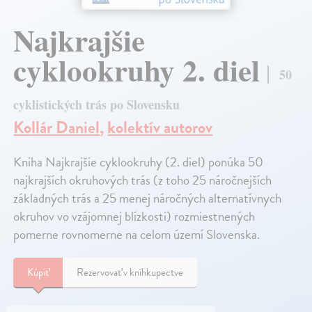
Najkrajšie
cyklookruhy 2. diel
50
cyklistických trás po Slovensku
Kollár Daniel
,
kolektív autorov
Kniha Najkrajšie cyklookruhy (2. diel) ponúka 50
najkrajších okruhových trás (z toho 25 náročnejších
základných trás a 25 menej náročných alternatívnych
okruhov vo vzájomnej blízkosti) rozmiestnených
pomerne rovnomerne na celom území Slovenska.
Kúpiť
Rezervovať v kníhkupectve