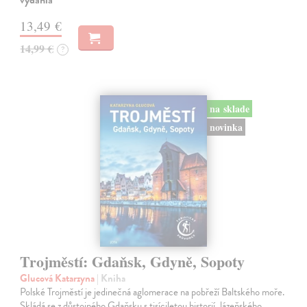
13,49 €
14,99 €
?
na sklade
novinka
Trojměstí: Gdaňsk, Gdyně, Sopoty
Glucová Katarzyna
| Kniha
Polské Trojměstí je jedinečná aglomerace na pobřeží Baltského moře.
Skládá se z důstojného Gdaňsku s tisíciletou historií, lázeňského