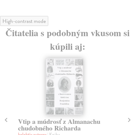
High-contrast mode
Čitatelia s podobným vkusom si
kúpili aj:
Vtip a múdrosť z Almanachu
N
chudobného Richarda
Kol
Pia
kolektív autorov
| Kniha