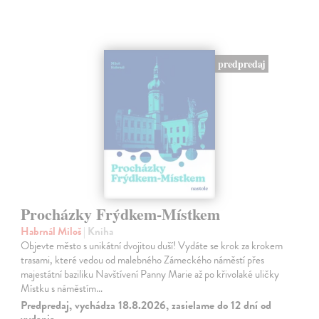
predpredaj
Procházky Frýdkem-Místkem
Habrnál Miloš
| Kniha
Objevte město s unikátní dvojitou duší! Vydáte se krok za krokem
trasami, které vedou od malebného Zámeckého náměstí přes
majestátní baziliku Navštívení Panny Marie až po křivolaké uličky
Místku s náměstím…
Predpredaj, vychádza 18.8.2026, zasielame do 12 dní od
vydania