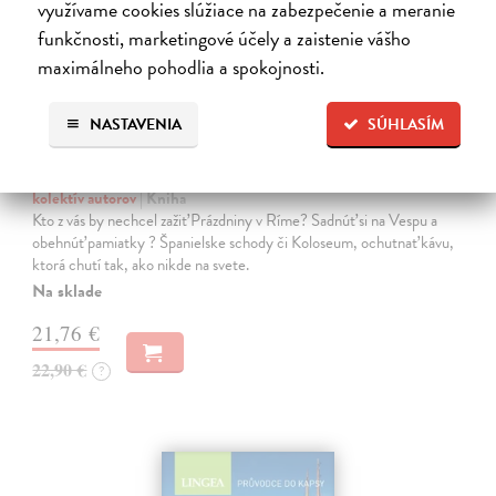
využívame cookies slúžiace na zabezpečenie a meranie
funkčnosti, marketingové účely a zaistenie vášho
maximálneho pohodlia a spokojnosti.
NASTAVENIA
SÚHLASÍM
Bella Italia
kolektív autorov
| Kniha
Kto z vás by nechcel zažiť Prázdniny v Ríme? Sadnúť si na Vespu a
obehnúť pamiatky ? Španielske schody či Koloseum, ochutnať kávu,
ktorá chutí tak, ako nikde na svete.
Na sklade
21,76 €
22,90 €
?