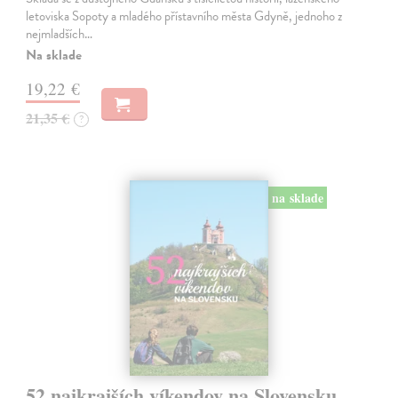
letoviska Sopoty a mladého přístavního města Gdyně, jednoho z
nejmladších…
Na sklade
19,22 €
21,35 €
?
na sklade
52 najkrajších víkendov na Slovensku