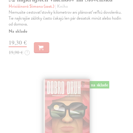
Hricišinová Simona (zost.)
| Kniha
Nemusíte cestovať stovky kilometrov ani plánovať veľkú dovolenku.
Tie najkrajšie zážitky často čakajú len pár desiatok minút alebo hodín
od domova.
Na sklade
19,30 €
19,90 €
?
na sklade