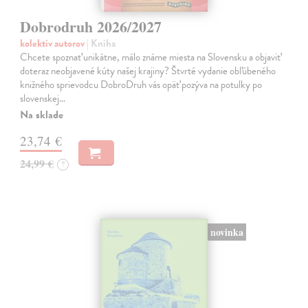
Dobrodruh 2026/2027
kolektív autorov
| Kniha
Chcete spoznať unikátne, málo známe miesta na Slovensku a objaviť
doteraz neobjavené kúty našej krajiny? Štvrté vydanie obľúbeného
knižného sprievodcu DobroDruh vás opäť pozýva na potulky po
slovenskej…
Na sklade
23,74 €
24,99 €
?
novinka