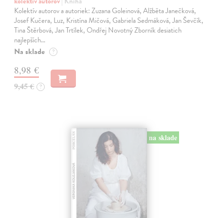
kolektív autorov
| Kniha
Kolektív autorov a autoriek: Zuzana Goleinová, Alžběta Janečková,
Josef Kučera, Luz, Kristína Mičová, Gabriela Sedmáková, Jan Ševčík,
Tina Štěrbová, Jan Trtílek, Ondřej Novotný Zborník desiatich
najlepších…
Na sklade
?
8,98 €
9,45 €
?
na sklade