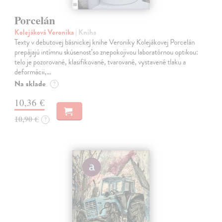
Porcelán
Kolejáková Veronika
| Kniha
Texty v debutovej básnickej knihe Veroniky Kolejákovej Porcelán
prepájajú intímnu skúsenosť so znepokojivou laboratórnou optikou:
telo je pozorované, klasifikované, tvarované, vystavené tlaku a
deformácii,…
Na sklade
?
10,36 €
10,90 €
?