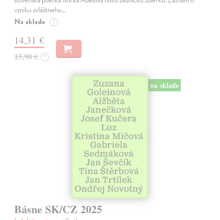
vzniku zvláštneho…
Na sklade
?
14,31 €
15,90 €
?
na sklade
Básne SK/CZ 2025