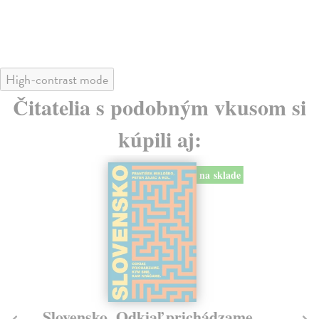
High-contrast mode
Čitatelia s podobným vkusom si
kúpili aj:
na sklade
Plechové nebo
P