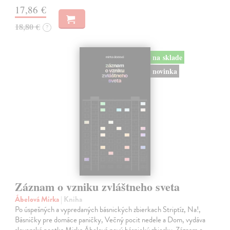
17,86 €
18,80 €
?
na sklade
novinka
Záznam o vzniku zvláštneho sveta
Ábelová Mirka
| Kniha
Po úspešných a vypredaných básnických zbierkach Striptíz, Na!,
Básničky pre domáce paničky, Večný pocit nedele a Dom, vydáva
slovenská poetka Mirka Ábelová novú básnickú zbierku. Záznam o