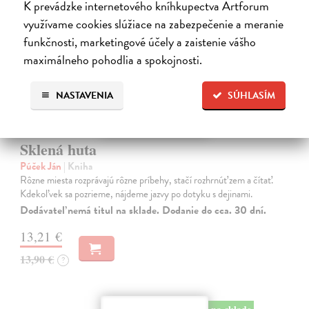
K prevádzke internetového kníhkupectva Artforum
využívame cookies slúžiace na zabezpečenie a meranie
funkčnosti, marketingové účely a zaistenie vášho
maximálneho pohodlia a spokojnosti.
NASTAVENIA
SÚHLASÍM
Sklená huta
Púček Ján
| Kniha
Rôzne miesta rozprávajú rôzne príbehy, stačí rozhrnúť zem a čítať.
Kdekoľvek sa pozrieme, nájdeme jazvy po dotyku s dejinami.
Dodávateľ nemá titul na sklade. Dodanie do cca. 30 dní.
13,21 €
13,90 €
?