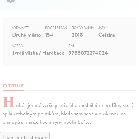
VYDAVATEĽ
POČET STRÁN
ROK VYDANIA
JAZYK
Druhé město
154
2018
Čeština
VÄZBA
EAN
Tvrdá väzba / Hardback
9788072274024
O TITULE
H
rubé i jemné verše protřelého mediálního profíka, který
spílá vrcholným politikům, hledá sám sebe a o víkendu na
chalupě s manželkou a syny opéká buřty.
High-contrast mode