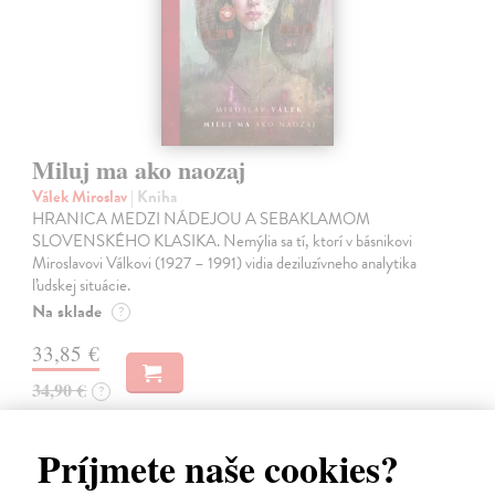
Miluj ma ako naozaj
Válek Miroslav
| Kniha
HRANICA MEDZI NÁDEJOU A SEBAKLAMOM
SLOVENSKÉHO KLASIKA. Nemýlia sa tí, ktorí v básnikovi
Miroslavovi Válkovi (1927 – 1991) vidia deziluzívneho analytika
ľudskej situácie.
Na sklade
?
33,85 €
34,90 €
?
Príjmete naše cookies?