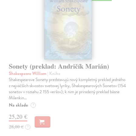
Sonety (preklad: Andričík Marián)
Shakespeare William
| Kniha
Shakespearove Sonety predstavujú nový kompletný preklad jedného
z najväčších skvostov svetovej lyriky, Shakespearových Sonetov (154
sonetov v rozsahu 2 155 veršov); k nim je priradený preklad básne
Milenkin…
Na sklade
?
25,20 €
28,00 €
?