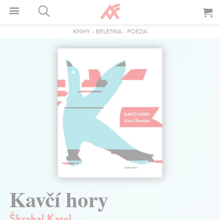
KNIHY
-
BELETRIA
-
POÉZIA
Kavčí hory
Škrabal Karel