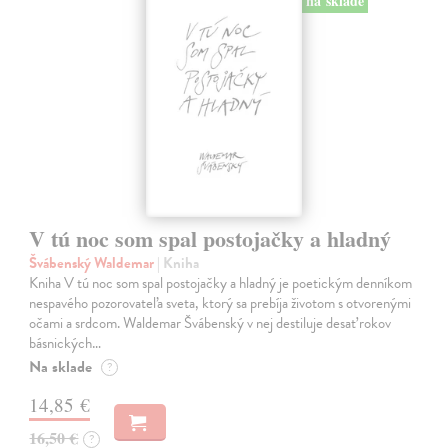
na sklade
V tú noc som spal postojačky a hladný
Švábenský Waldemar
| Kniha
Kniha V tú noc som spal postojačky a hladný je poetickým denníkom
nespavého pozorovateľa sveta, ktorý sa prebíja životom s otvorenými
očami a srdcom. Waldemar Švábenský v nej destiluje desať rokov
básnických…
Na sklade
?
14,85 €
16,50 €
?