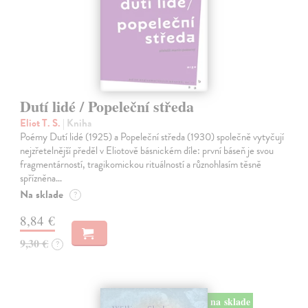
Dutí lidé / Popeleční středa
Eliot T. S.
| Kniha
Poémy Dutí lidé (1925) a Popeleční středa (1930) společně vytyčují
nejzřetelnější předěl v Eliotově básnickém díle: první báseň je svou
fragmentárností, tragikomickou rituálností a různohlasím těsně
spřízněna…
Na sklade
?
8,84 €
9,30 €
?
na sklade