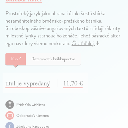
Prostořeký jazyk jako obrana i útok: šestá sbírka
nezaměnitelného brněnsko-pražského básníka.
Stroboskop vášnivě angažovaných textů střídají zákruty
milostné lyriky stárnoucího ženáče, jehož básnické alter
ego navzdory všemu neokoralo.
Čítať ďalej
↓
Kúpiť
Rezervovať v kníhkupectve
titul je vypredaný
11,70 €
Pridať do wishlistu
Odporučiť známemu
Zdielať na Facebooku