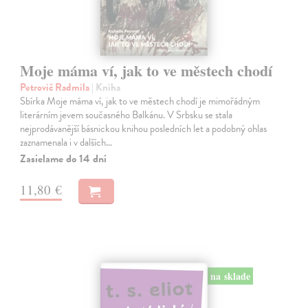
Moje máma ví, jak to ve městech chodí
Petrovič Radmila
| Kniha
Sbírka Moje máma ví, jak to ve městech chodí je mimořádným
literárním jevem současného Balkánu. V Srbsku se stala
nejprodávanější básnickou knihou posledních let a podobný ohlas
zaznamenala i v dalších…
Zasielame do 14 dní
11,80 €
na sklade