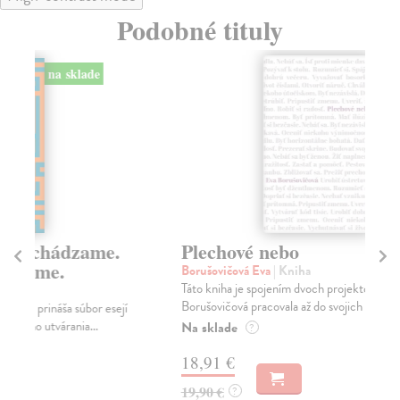
Podobné tituly
na sklade
Plechové nebo
P
Borušovičová Eva
| Kniha
Ku
Táto kniha je spojením dvoch projektov, na ktorých Eva
Pom
Borušovičová pracovala až do svojich posledný...
Kun
Na sklade
Na
?
18,91 €
14
19,90 €
15
?