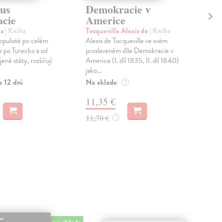
sus
Demokracie v
De
cie
Americe
Van
Knih
ha
| Kniha
Tocqueville Alexis de
| Kniha
demo
populisté po celém
Alexis de Tocqueville ve svém
popi
ie po Turecko a od
proslaveném díle Demokracie v
ené státy, rozšiřují
Americe (I. díl 1835, II. díl 1840)
Zas
jako...
15
o 12 dní
Na sklade
?
16,
11,35 €
11,70 €
?