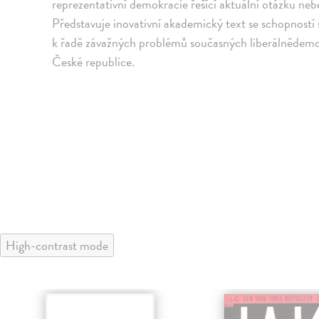
reprezentativní demokracie řešící aktuální otázku neb
Představuje inovativní akademický text se schopností 
k řadě závažných problémů současných liberálnědemok
České republice.
High-contrast mode
klade