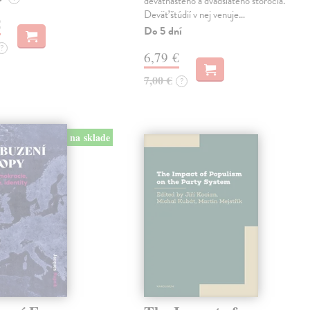
devätnásteho a dvadsiateho storočia.
Deväť štúdií v nej venuje…
€
Do 5 dní
?
6,79 €
7,00 €
?
na sklade