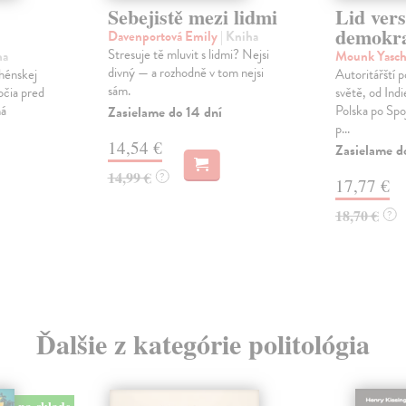
Sebejistě mezi lidmi
Lid ver
demokra
Davenportová Emily
| Kniha
Stresuje tě mluvit s lidmi? Nejsi
ha
Mounk Yasc
divný — a rozhodně v tom nejsi
hénskej
Autoritářští 
sám.
očia pred
světě, od Ind
ná
Polska po Spoj
Zasielame do 14 dní
p...
14,54 €
Zasielame d
14,99 €
?
17,77 €
18,70 €
?
Ďalšie z kategórie politológia