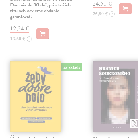
24,51 €
Dodanie do 30 dní, pri starších
tituloch nevieme dodanie
25,80 €
?
garantovať.
12,24 €
13,60 €
?
na sklade