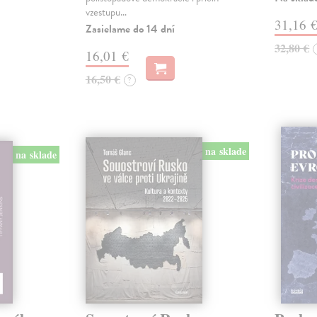
vzestupu…
31,16 
Zasielame do 14 dní
32,80 €
16,01 €
16,50 €
?
na sklade
na sklade