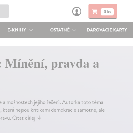
0 ks
E-KNIHY
OSTATNÉ
DAROVACIE KARTY
 Mínění, pravda a
e a možnostech jejího řešení. Autorka toto téma
 která nejsou kritikami demokracie samotné, ale
pravu.
Čítať ďalej
↓