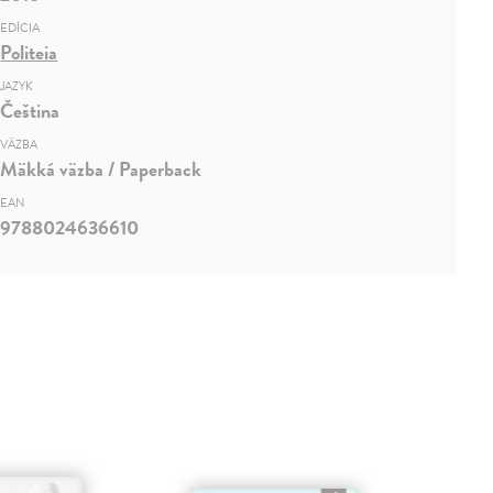
EDÍCIA
Politeia
JAZYK
Čeština
VÄZBA
Mäkká väzba / Paperback
EAN
9788024636610