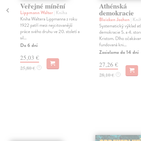
Veřejné mínění
Athénská
demokracie
Lippmann Walter
| Kniha
Kniha Waltera Lippmanna z roku
Bleicken Jochen
| Kni
1922 patří mezi nejcitovanější
Systematický výklad at
práce svého druhu ve 20. století a
demokracie 5. a 4. stor
sil...
Kristom. Dlho očakáva
fundovaná kni...
Do 6 dní
Zasielame do 14 dní
25,03 €
27,26 €
25,80 €
?
28,10 €
?