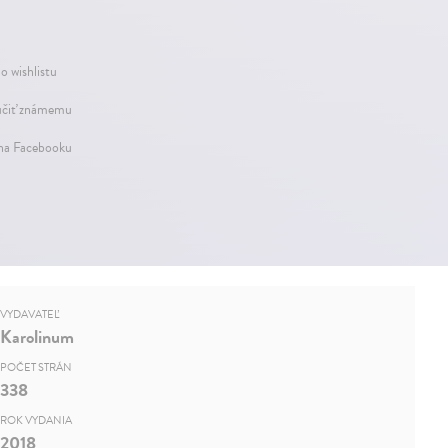
o wishlistu
čiť známemu
 na Facebooku
VYDAVATEĽ
Karolinum
POČET STRÁN
338
ROK VYDANIA
2018