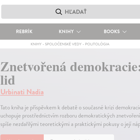
REBRÍK
KNIHY
BOOKS
KNIHY
-
SPOLOČENSKÉ VEDY
-
POLITOLÓGIA
Znetvořená demokracie:
lid
Urbinati Nadia
Tato kniha je příspěvkem k debatě o současné krizi demokraci
uchopuje prostřednictvím rozboru demokratických znetvoření,
spíše nezdařilými teoretickými a praktickými pokusy o její ná