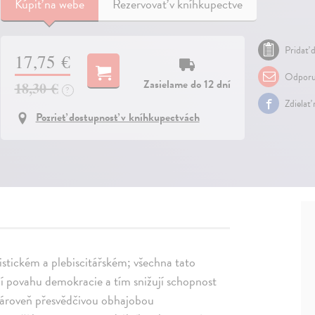
Kúpiť
na webe
Rezervovať v kníhkupectve
Pridať d
17,75 €
Odporu
Zasielame do 12 dní
18,30 €
?
Zdielať
Pozrieť dostupnosť v kníhkupectvách
istickém a plebiscitářském; všechna tato
ní povahu demokracie a tím snižují schopnost
 zároveň přesvědčivou obhajobou