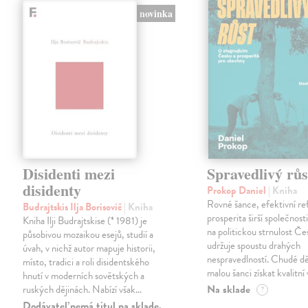
novinka
Disidenti mezi
Spravedlivý růs
disidenty
Prokop Daniel
| Kniha
Rovné šance, efektivní re
Budrajtskis Ilja Borisovič
| Kniha
prosperita širší společnosti
Kniha Ilji Budrajtskise (* 1981) je
na politickou strnulost Če
působivou mozaikou esejů, studií a
udržuje spoustu drahých
úvah, v nichž autor mapuje historii,
nespravedlností. Chudé dě
místo, tradici a roli disidentského
malou šanci získat kvalitní 
hnutí v moderních sovětských a
Na sklade
ruských dějinách. Nabízí však…
?
Dodávateľ nemá titul na sklade.