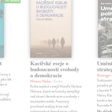
na sklade
t
Kacířské eseje o
Umění 
budoucnosti svobody
strate
a demokracie
formy a
Kissinge
 jako lék
Světoznámý
Němec Václav
| Kniha
sko si
poradce p
Kniha sestává z esejů filosofa Václava
a laureát
Němce, které se kriticky zamýšlejí
ti mají
Henry Kiss
nad situací demokracie a svobody v
vzdělání.
kariéru še
současném světě. Autorovy
Konrada A
pronikavé analýzy krize naší
Na sklad
polistopadové demokracie i příčin