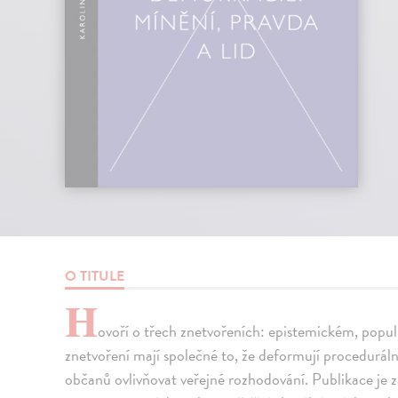
O TITULE
H
ovoří o třech znetvořeních: epistemickém, popul
znetvoření mají společné to, že deformují procedurál
občanů ovlivňovat veřejné rozhodování. Publikace je