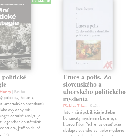
na sklade
politické
Etnos a polis. Zo
gie
slovenského a
uhorského politického
r Henry
| Kniha
myslenia
 politolog, historik,
ěti amerických prezidentů
Pichler Tibor
| Kniha
 Nobelovy ceny míru
Táto knižná publikácia je dielom
inger detailně analyzuje
kontinuity myslenia a bádania, s
sti legendárních státníků:
ktorou Tibor Pichler už desaťročia
denauera, jenž po druhé…
sleduje slovenské politické myslenie
e
?