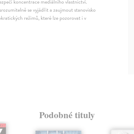
ezpečí koncentrace mediálního vlastnictví.
srozumitelně se vyjádřit a zaujmout stanovisko
ratických režimů, které lze pozorovat i v
Podobné tituly