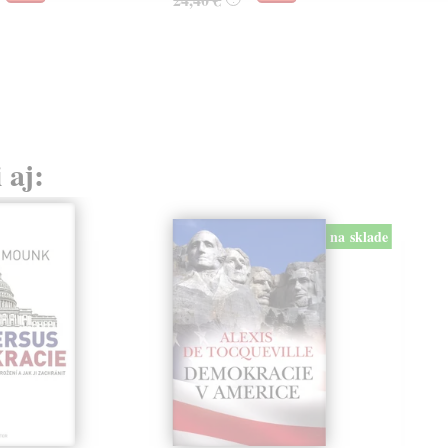
22
23,
 aj:
na sklade