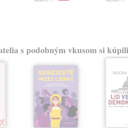
atelia s podobným vkusom si kúpili