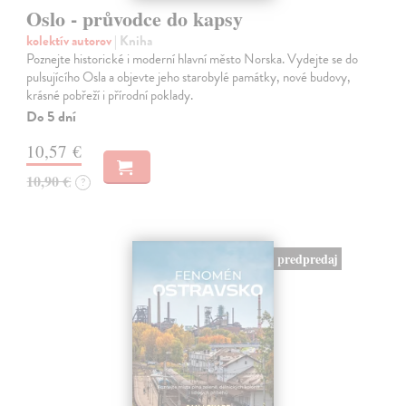
Oslo - průvodce do kapsy
kolektív autorov
| Kniha
Poznejte historické i moderní hlavní město Norska. Vydejte se do
pulsujícího Osla a objevte jeho starobylé památky, nové budovy,
krásné pobřeží i přírodní poklady.
Do 5 dní
10,57 €
10,90 €
?
predpredaj