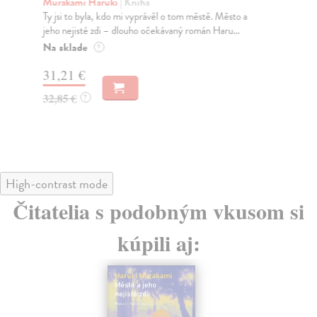
Murakami Haruki
| Kniha
Ma
Ty jsi to byla, kdo mi vyprávěl o tom městě. Město a
JE
jeho nejisté zdi – dlouho očekávaný román Haru...
NAŠ
muž
Na sklade
?
Za
31,21 €
22
32,85 €
?
24
High-contrast mode
Čitatelia s podobným vkusom si
kúpili aj: