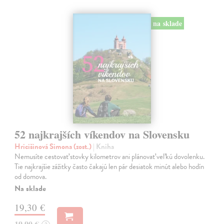
na sklade
52 najkrajších víkendov na Slovensku
Hricišinová Simona (zost.)
| Kniha
Nemusíte cestovať stovky kilometrov ani plánovať veľkú dovolenku.
Tie najkrajšie zážitky často čakajú len pár desiatok minút alebo hodín
od domova.
Na sklade
19,30 €
19,90 €