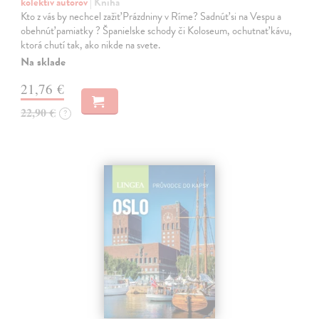
kolektív autorov
| Kniha
Kto z vás by nechcel zažiť Prázdniny v Ríme? Sadnúť si na Vespu a
obehnúť pamiatky ? Španielske schody či Koloseum, ochutnať kávu,
ktorá chutí tak, ako nikde na svete.
Na sklade
21,76 €
22,90 €
?