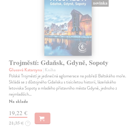
novinka
Trojměstí: Gdaňsk, Gdyně, Sopoty
Glucová Katarzyna
| Kniha
Polské Trojměstí je jedinečná aglomerace na pobřeží Baltského moře.
Skládá se z důstojného Gdaňsku s tisíciletou historií, lázeňského
letoviska Sopoty a mladého přístavního města Gdyně, jednoho z
nejmladších…
Na sklade
19,22 €
21,35 €
?