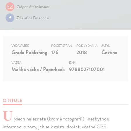
Odporučiť známemu
Zdielať na Facebooku
VYDAVATEĽ
POČET STRÁN
ROK VYDANIA
JAZYK
Grada Publishing
176
2018
Čeština
VÄZBA
EAN
Mäkká väzba / Paperback
9788027107001
O TITULE
U
všech naleznete (kromě fotografií) i nezbytnou
informaci o tom, jak se k místu dostat, včetně GPS