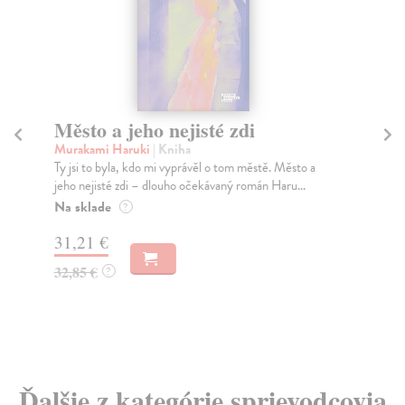
Město a jeho nejisté zdi
Tr
Murakami Haruki
| Kniha
Ma
Ty jsi to byla, kdo mi vyprávěl o tom městě. Město a
JE
jeho nejisté zdi – dlouho očekávaný román Haru...
NAŠ
muž
Na sklade
?
Za
31,21 €
22
32,85 €
?
24
Ďalšie z kategórie sprievodcovia