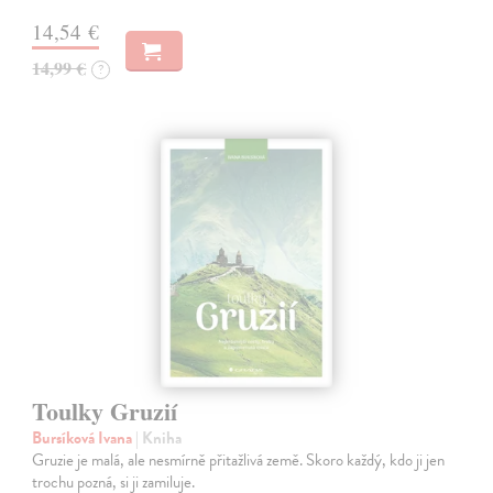
14,54 €
14,99 €
?
Toulky Gruzií
Bursíková Ivana
| Kniha
Gruzie je malá, ale nesmírně přitažlivá země. Skoro každý, kdo ji jen
trochu pozná, si ji zamiluje.