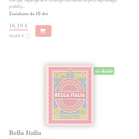
kde žije, naparuje se a roztahuje svá nádherná pera nejkrásnější
pražský…
Zasielame do 10 dní
16,19 €
16,69 €
?
na sklade
Bella Italia