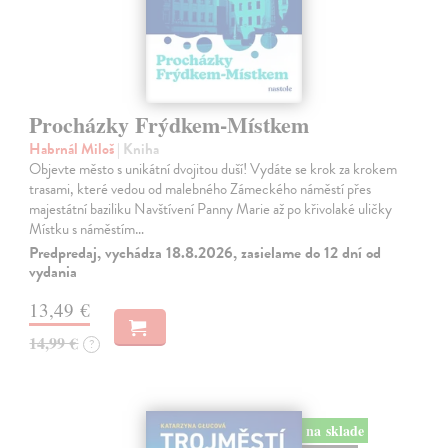
Procházky Frýdkem-Místkem
Habrnál Miloš
| Kniha
Objevte město s unikátní dvojitou duší! Vydáte se krok za krokem
trasami, které vedou od malebného Zámeckého náměstí přes
majestátní baziliku Navštívení Panny Marie až po křivolaké uličky
Místku s náměstím…
Predpredaj, vychádza 18.8.2026, zasielame do 12 dní od
vydania
13,49 €
14,99 €
?
na sklade