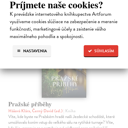
Príjmete naše cookies?
23,74 €
K prevádzke internetového kníhkupectva Artforum
24,99 €
?
využívame cookies slúžiace na zabezpečenie a meranie
funkčnosti, marketingové účely a zaistenie vášho
maximálneho pohodlia a spokojnosti.
NASTAVENIA
SÚHLASÍM
Pražské příběhy
Hášová Klára, Černý David (ed.)
| Kniha
Víte, kde byste na Pražském hradě našli Jezdecké schodiště, které
umožňovalo koním vstup do velkého sálu na rytířské turnaje? Víte,