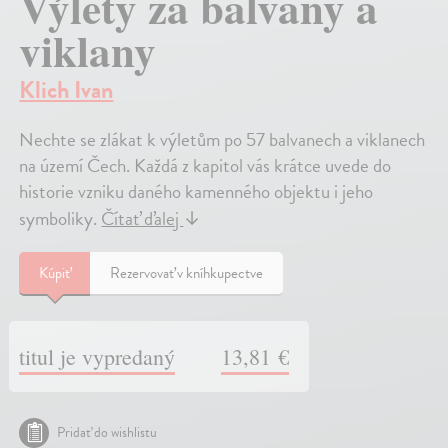
Výlety za balvany a
viklany
Klich Ivan
Nechte se zlákat k výletům po 57 balvanech a viklanech
na území Čech. Každá z kapitol vás krátce uvede do
historie vzniku daného kamenného objektu i jeho
symboliky.
Čítať ďalej
↓
Kúpiť
Rezervovať v kníhkupectve
titul je vypredaný
13,81 €
Pridať do wishlistu