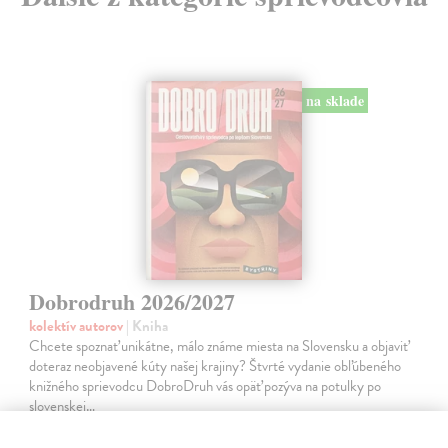
na sklade
Dobrodruh 2026/2027
kolektív autorov
| Kniha
Chcete spoznať unikátne, málo známe miesta na Slovensku a objaviť
doteraz neobjavené kúty našej krajiny? Štvrté vydanie obľúbeného
knižného sprievodcu DobroDruh vás opäť pozýva na potulky po
slovenskej…
Na sklade