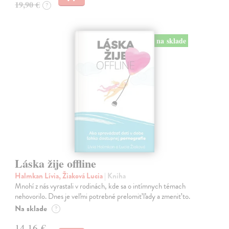
19,90 €
?
na sklade
Láska žije offline
Halmkan Lívia, Žiaková Lucia
| Kniha
Mnohí z nás vyrastali v rodinách, kde sa o intímnych témach
nehovorilo. Dnes je veľmi potrebné prelomiť ľady a zmeniť to.
Na sklade
?
14,16 €