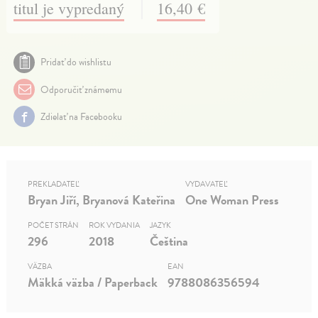
titul je vypredaný
16,40 €
Pridať do wishlistu
Odporučiť známemu
Zdielať na Facebooku
PREKLADATEĽ
VYDAVATEĽ
Bryan Jiří, Bryanová Kateřina
One Woman Press
POČET STRÁN
ROK VYDANIA
JAZYK
296
2018
Čeština
VÄZBA
EAN
Mäkká väzba / Paperback
9788086356594