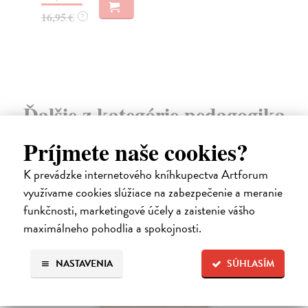
23
16,95 €
?
24
Ďalšie z kategórie pedagogika
Príjmete naše cookies?
K prevádzke internetového kníhkupectva Artforum
na sklade
využívame cookies slúžiace na zabezpečenie a meranie
funkčnosti, marketingové účely a zaistenie vášho
maximálneho pohodlia a spokojnosti.
NASTAVENIA
SÚHLASÍM