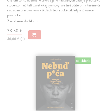
Cieľom tohto učebného textu a jeho nadväzných častí je predstaviť
študentom učiteľstva etickej výchovy, ale tiež učiteľom v teréne či
riadiacim pracovníkom v školách teoretické základy a súvisiace
praktické…
Zasielame do 14 dní
38,80 €
40,00 €
?
na sklade