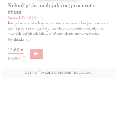
Nebuď p*ča aneb jak (ne)pracovat s
dětmi
Morávek Tomáš
| Kniha
Toto je kniha o dětech žijících v ústavní péči – o dobré práci s nimi i o
špatné práci s nimi, o jejich příbězích, o rozhodnutích dospělých i o
možných lepších volbách. Čtenář zde nalezne anonymizované,…
Na sklade
?
13,68 €
14,10 €
?
ZOBRAZIŤ ĎALŠIE Z KATEGÓRIE PEDAGOGIKA