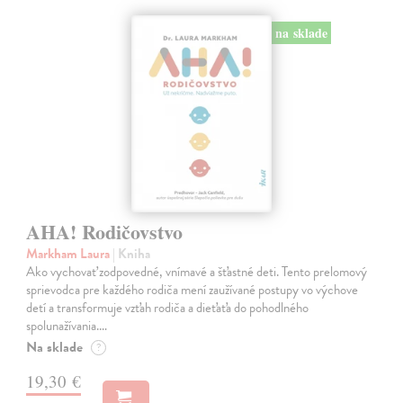
na sklade
AHA! Rodičovstvo
Markham Laura
| Kniha
Ako vychovať zodpovedné, vnímavé a šťastné deti. Tento prelomový
sprievodca pre každého rodiča mení zaužívané postupy vo výchove
detí a transformuje vzťah rodiča a dieťaťa do pohodlného
spolunažívania.…
Na sklade
?
19,30 €