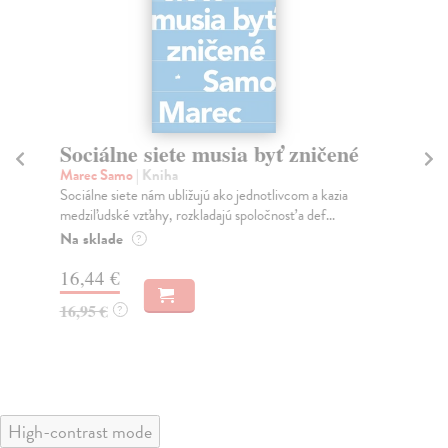
Sociálne siete musia byť zničené
S
K
Marec Samo
| Kniha
Sociálne siete nám ubližujú ako jednotlivcom a kazia
Mik
medziľudské vzťahy, rozkladajú spoločnosť a def...
Mon
o k
Na sklade
?
Na
16,44 €
23
16,95 €
?
24
High-contrast mode