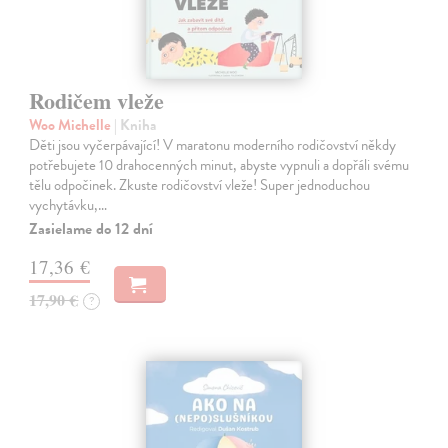
Rodičem vleže
Woo Michelle
| Kniha
Děti jsou vyčerpávající! V maratonu moderního rodičovství někdy
potřebujete 10 drahocenných minut, abyste vypnuli a dopřáli svému
tělu odpočinek. Zkuste rodičovství vleže! Super jednoduchou
vychytávku,…
Zasielame do 12 dní
17,36 €
17,90 €
?