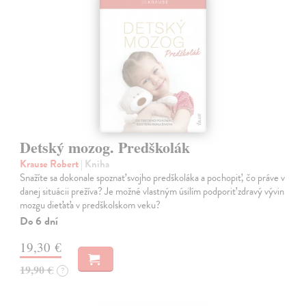
Detský mozog. Predškolák
Krause Robert
| Kniha
Snažíte sa dokonale spoznať svojho predškoláka a pochopiť, čo práve v
danej situácii prežíva? Je možné vlastným úsilím podporiť zdravý vývin
mozgu dieťaťa v predškolskom veku?
Do 6 dní
19,30 €
19,90 €
?