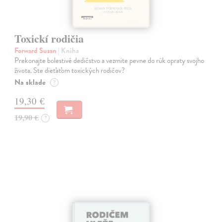
Toxickí rodičia
Forward Susan
| Kniha
Prekonajte bolestivé dedičstvo a vezmite pevne do rúk opraty svojho
života. Ste dieťaťom toxických rodičov?
Na sklade
?
19,30 €
19,90 €
?