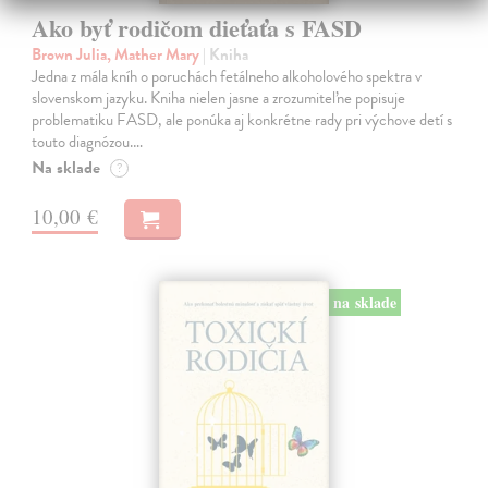
Ako byť rodičom dieťaťa s FASD
Brown Julia, Mather Mary
| Kniha
Jedna z mála kníh o poruchách fetálneho alkoholového spektra v
slovenskom jazyku. Kniha nielen jasne a zrozumiteľne popisuje
problematiku FASD, ale ponúka aj konkrétne rady pri výchove detí s
touto diagnózou.…
Na sklade
?
10,00 €
na sklade