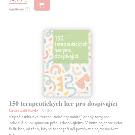
14,90 €
?
150 terapeutických her pro dospívající
Gruzewski Kevin
| Kniha
Vtipné a inkluzivní terapeutické hry nabízejí cenný zdroj pro
individuální i skupinovou práci s dospívajícími. V knize najdeme celou
škálu her, od těch, kdy se teenageři učí poznávat a pojmenovávat
své…