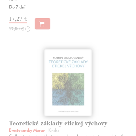
Do 7 dní
17,27 €
17,80 €
?
Teoretické základy etickej výchovy
Brestovanský Martin
| Kniha