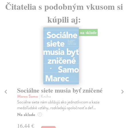
Čitatelia s podobným vkusom si
kúpili aj:
na sklade
Sociálne siete musia byť zničené
S
K
Marec Samo
| Kniha
Sociálne siete nám ubližujú ako jednotlivcom a kazia
Mik
medziľudské vzťahy, rozkladajú spoločnosť a def...
Mon
o k
Na sklade
?
Na
16,44 €