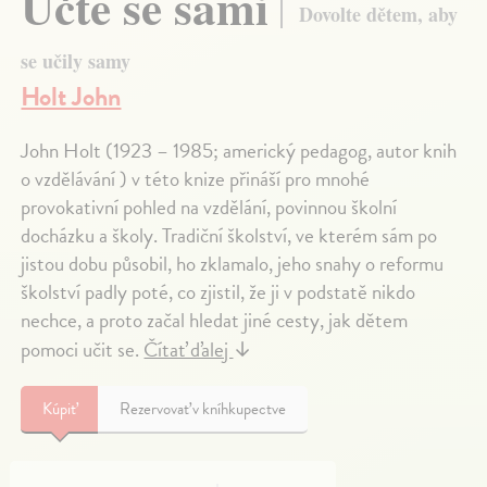
Učte se sami
Dovolte dětem, aby
se učily samy
Holt John
John Holt (1923 – 1985; americký pedagog, autor knih
o vzdělávání ) v této knize přináší pro mnohé
provokativní pohled na vzdělání, povinnou školní
docházku a školy. Tradiční školství, ve kterém sám po
jistou dobu působil, ho zklamalo, jeho snahy o reformu
školství padly poté, co zjistil, že ji v podstatě nikdo
nechce, a proto začal hledat jiné cesty, jak dětem
pomoci učit se.
Čítať ďalej
↓
Kúpiť
Rezervovať v kníhkupectve