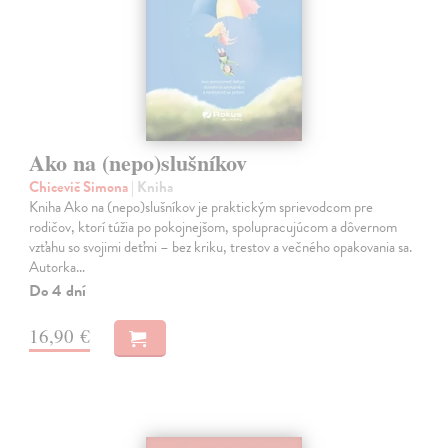
Ako na (nepo)slušníkov
Chicevič Simona
| Kniha
Kniha Ako na (nepo)slušníkov je praktickým sprievodcom pre
rodičov, ktorí túžia po pokojnejšom, spolupracujúcom a dôvernom
vzťahu so svojimi deťmi – bez kriku, trestov a večného opakovania sa.
Autorka…
Do 4 dní
16,90 €