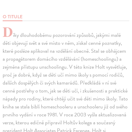
O TITULE
D
íky dlouhodobému pozorování způsobů, jakými malé
děti objevují svět a své místo v něm, získal cenné poznatky,
které posléze aplikoval na vzdělání obecně. Stal se obhájcem
a propagátorem domácího vzdělávání (homeschoolingu) a
zejména přístupu unschoolingu. V této knize Holt vysvětluje,
proč je dobré, když se děti učí mimo školy s pomocí rodičů,
dalších dospělých či svých kamarádů. Předkládá v ní své
cenné postřehy o tom, jak se děti učí, i zkušenosti a praktické
nápady pro rodiny, které chtějí učit své děti mimo školy. Tato
kniha se stala biblí homeschooleru a unschooleru již od svého
prvního vydání v roce 1981. V roce 2003 vyšla aktualizovaná
verze, kterou edičně připravil Holtův kolega a současný
prezident Holt Associates Patrick Farenga. Holt si