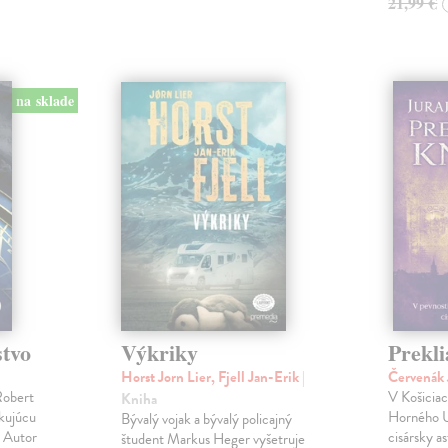
21,99 €
na sklade
stvo
Výkriky
Prekli
Horst Jorn Lier, Fjell Jan-Erik
|
Červenák 
Robert
V Košicia
Kniha
okujúcu
Horného U
Bývalý vojak a bývalý policajný
! Autor
cisársky a
študent Markus Heger vyšetruje