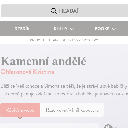
REBRÍK
KNIHY
BOOKS
KNIHY
-
BELETRIA
-
DETEKTÍVKY / MYSTERY
Kamenní andělé
Ohlssonová Kristina
Blíží se Velikonoce a Simona se těší, že je stráví u své babičky
– v domě panuje zvláštní atmosféra a babička je unavená a za
Kúpiť
na webe
Rezervovať v kníhkupectve