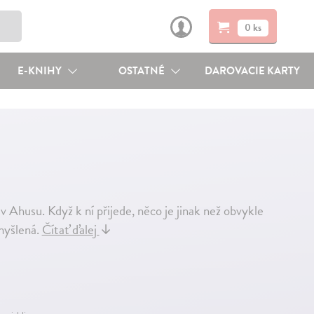
0 ks
E-KNIHY
OSTATNÉ
DAROVACIE KARTY
 v Ahusu. Když k ní přijede, něco je jinak než obvykle
myšlená.
Čítať ďalej
↓