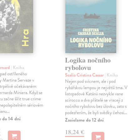
Logika nočního
rybolovu
ernard
| Kniha
pad ostříleného
Scalia Cristina Cassar
| Kniha
ty Martina Servaze v
Nejen pod svícnem, ale i pod
trpělivě očekávaném
rybářskou lampou je největší tma. V
Bernarda Miniera. Když se
listopadové Katánii nezvykle vane
tu začne šířit true crime
scirocco a dva přátelé se vracejí z
 nepolapitelném sériovém
nočního rybolovu bez úlovku, zato s
lianu…
podezřením, že byli svědky čehosi…
e do 14 dní
Zasielame do 12 dní
€
18,24 €