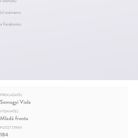
o wishlistu
iť známemu
na Facebooku
PREKLADATEĽ
Somogyi Viola
VYDAVATEĽ
Mladá fronta
POČET STRÁN
184