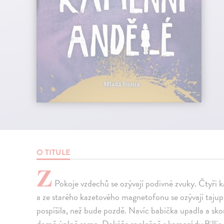
O TITULE
Z
Pokoje vzdechů se ozývají podivné zvuky. Čtyři
a ze starého kazetového magnetofonu se ozývají tajuplné
pospíšila, než bude pozdě. Navíc babička upadla a sko
domě úplně sama. Dokáže společně s kamarády Billie