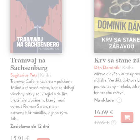
Tramwaj na
Krv sa stane z
Sachsenberg
Dán Dominik
| Kniha
Mŕtve dievča v aute upros
Sagitarius Petr
| Kniha
sídliska. Verdikt doktora 
Tramwaj Cafe je kavárna v polském
jednoznačný - mladá, zdra
Těšíně a zároveň místo, kde se sbíhají
len trochu mŕtva.
všechny nitky související s dalším
Na sklade
brutálním zločinem, který musí
?
vyřešit Roman Saran, major
16,69 €
ostravské kriminálky, a jeho tým.
Jak…
17,95 €
?
Zasielame do 12 dní
15,91 €