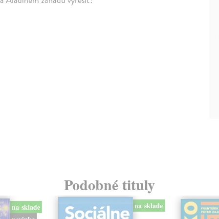
Podobné tituly
na sklade
na sklade