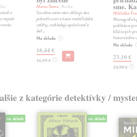
sme. Ka
iha
Marec Samo
| Kniha
právěl o
Sociálne siete nám ubližujú ako
Mikloško Fra
o nejisté
jednotlivcom a kazia medziľudské
Monograficky
ý román
vzťahy, rozkladajú spoločnosť a
publikácia pri
def...
kľúčových pr
historického u
Na sklade
?
Na sklade
16,44 €
23,16 €
16,95 €
?
24,90 €
?
alšie z kategórie detektívky / myste
na sklade
na sklade