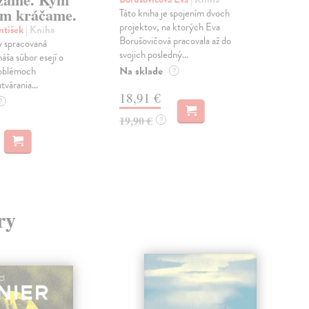
m kráčame.
Táto kniha je spojením dvoch
Poma
projektov, na ktorých Eva
čty
ntišek
| Kniha
Borušovičová pracovala až do
naps
 spracovaná
svojich posledný...
česk
náša súbor esejí o
Na sklade
Na 
oblémoch
?
tvárania...
18,91 €
14
?
19,90 €
15,
?
ry