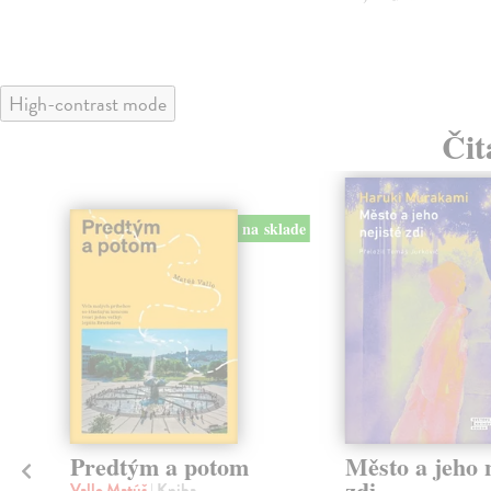
High-contrast mode
Čit
na sklade
Predtým a potom
Město a jeho n
zdi
Vallo Matúš
| Kniha