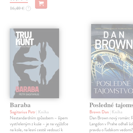
16,40 €
?
Baraba
Posledné tajom
Sagitarius Petr
| Kniha
Brown Dan
| Kniha
Nestandardním způsobem – šípem
Dan Brown nový román: 
vystřeleným z kuše – je na vyjížďce
Langdon v Prahe odhalí š
na kole, na lesní cestě vedoucí k
pravdu o ľudskom vedomí