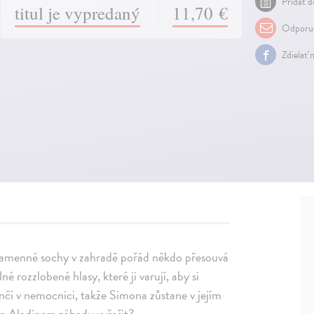
Pridať d
titul je vypredaný
11,70 €
Odporuč
Zdielať 
 kamenné sochy v zahradě pořád někdo přesouvá
 rozzlobené hlasy, které ji varují, aby si
nčí v nemocnici, takže Simona zůstane v jejím
 a Aladinem záhadu vyřešit?