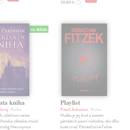
?
18,80 €
?
na sklade
ata kniha
Playlist
Juraj
| Kniha
Fitzek Sebastian
| Kniha
ch, sídelnom meste
Hudba je jej život a zoznam
horska, záhadne zmizol
pätnástich piesní rozhodne, ako dlho
strológ Hieronymus
bude trvať. Pätnásťročná Feline