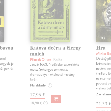
ábavou
Katova dcéra a čierny
Hra
mních
Minier B
tred
Devátý pří
Pötzsch Oliver
| Kniha
Lengyela je
kriminalis
Január 1663. Neďaleko bavorského
vá, pekná,
novém, ne
mesta Schongau zomiera za
thrilleru 
dramatických okolností miestny
na interne
farár.
podcast o
Na sklade
?
vrahovi Ju
Zasielam
17,96 €
18,90 €
21,33 
?