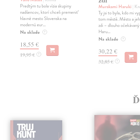
Predtým tu bola vízia skupiny
Murakami Haruki
| Kn
nadšencov, ktorí chceli premeniť
Ty jsi to byla, kdo mi vy
hlavné mesto Slovenska na
tom městě. Město a jeh
modernú eur...
zdi – dlouho očekávan
Haru...
Na sklade
?
Na sklade
?
18,55 €
30,22 €
19,95 €
?
32,85 €
?
Ď