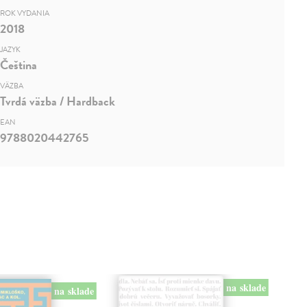
ROK VYDANIA
2018
JAZYK
Čeština
VÄZBA
Tvrdá väzba / Hardback
EAN
9788020442765
na sklade
na sklade