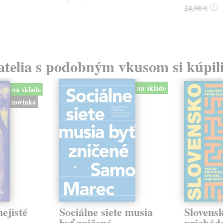
24,90 €
?
atelia s podobným vkusom si kúpili
na sklade
na sklade
novinka
ejisté
Sociálne siete musia
Slovens
byť zničené
prichád