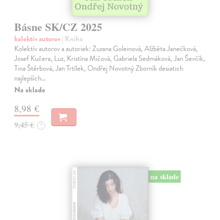
Básne SK/CZ 2025
kolektív autorov
| Kniha
Kolektív autorov a autoriek: Zuzana Goleinová, Alžběta Janečková,
Josef Kučera, Luz, Kristína Mičová, Gabriela Sedmáková, Jan Ševčík,
Tina Štěrbová, Jan Trtílek, Ondřej Novotný Zborník desiatich
najlepších…
Na sklade
8,98 €
9,45 €
?
na sklade