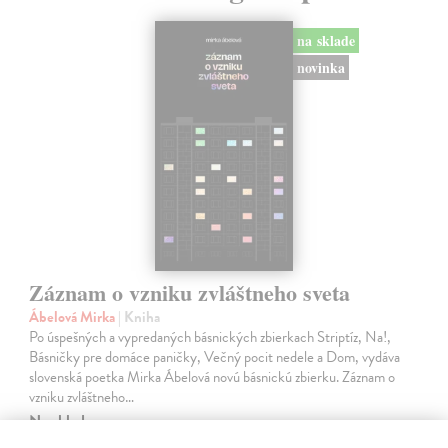
na sklade
novinka
Záznam o vzniku zvláštneho sveta
Ábelová Mirka
| Kniha
Po úspešných a vypredaných básnických zbierkach Striptíz, Na!,
Básničky pre domáce paničky, Večný pocit nedele a Dom, vydáva
slovenská poetka Mirka Ábelová novú básnickú zbierku. Záznam o
vzniku zvláštneho…
Na sklade