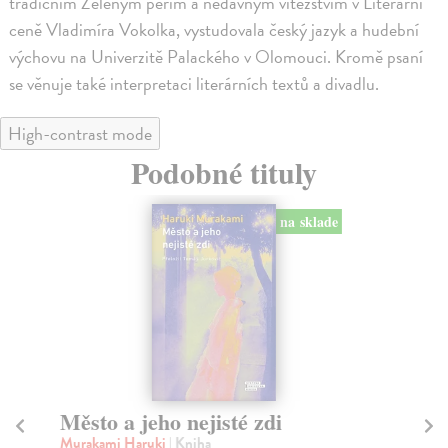
tradičním Zeleným peřím a nedávným vítězstvím v Literární
ceně Vladimíra Vokolka, vystudovala český jazyk a hudební
výchovu na Univerzitě Palackého v Olomouci. Kromě psaní
se věnuje také interpretaci literárních textů a divadlu.
High-contrast mode
Podobné tituly
na sklade
Město a jeho nejisté zdi
Tr
Murakami Haruki
| Kniha
Ma