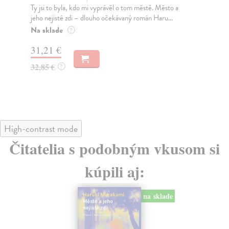
Ty jsi to byla, kdo mi vyprávěl o tom městě. Město a
JE
jeho nejisté zdi – dlouho očekávaný román Haru...
NAŠ
muž
Na sklade
?
Za
31,21 €
22
32,85 €
?
24
High-contrast mode
Čitatelia s podobným vkusom si
kúpili aj:
na sklade