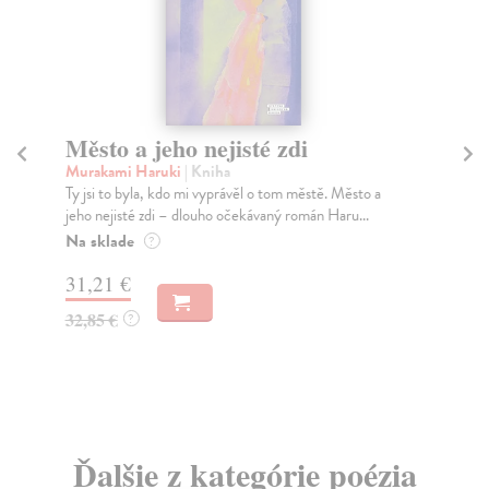
Město a jeho nejisté zdi
Tr
Murakami Haruki
| Kniha
Ma
Ty jsi to byla, kdo mi vyprávěl o tom městě. Město a
JE
jeho nejisté zdi – dlouho očekávaný román Haru...
NAŠ
muž
Na sklade
?
Za
31,21 €
22
32,85 €
?
24
Ďalšie z kategórie poézia