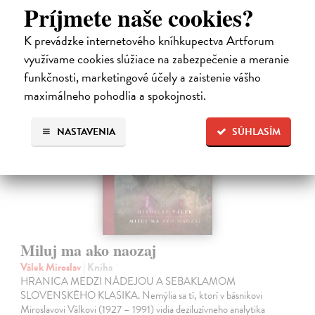
14,31 €
Príjmete naše cookies?
15,90 €
?
K prevádzke internetového kníhkupectva Artforum
využívame cookies slúžiace na zabezpečenie a meranie
funkčnosti, marketingové účely a zaistenie vášho
maximálneho pohodlia a spokojnosti.
na sklade
NASTAVENIA
SÚHLASÍM
Miluj ma ako naozaj
Válek Miroslav
| Kniha
HRANICA MEDZI NÁDEJOU A SEBAKLAMOM
SLOVENSKÉHO KLASIKA. Nemýlia sa tí, ktorí v básnikovi
Miroslavovi Válkovi (1927 – 1991) vidia deziluzívneho analytika