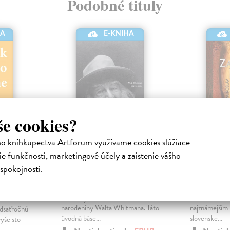
Podobné tituly
HA
E-KNIHA
še cookies?
ho kníhkupectva Artforum využívame cookies slúžiace
sne
Spev o mne
Zakázan
e funkčnosti, marketingové účely a zaistenie vášho
Hevier
Whitman Walt
| Elektronická
Válek Mirosl
spokojnosti.
kniha
kniha
ronická
Druhé, revidované vydanie Spevu
Výber toho na
o mne vychádza na dvesté
Miroslava Válk
bou
narodeniny Walta Whitmana. Táto
najznámejším 
idsaťročnú
úvodná báse...
slovenske...
vyše sto