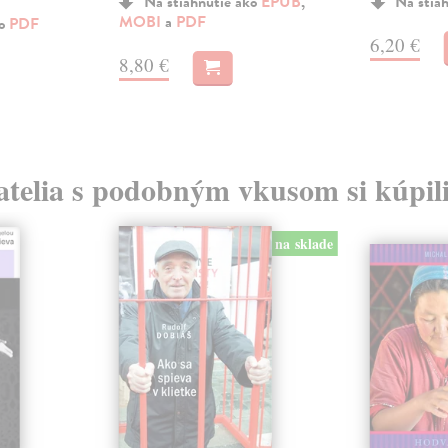
Na stiahnutie ako
EPUB
,
Na stia
MOBI
a
PDF
ko
PDF
6,20 €
8,80 €
atelia s podobným vkusom si kúpili
na sklade