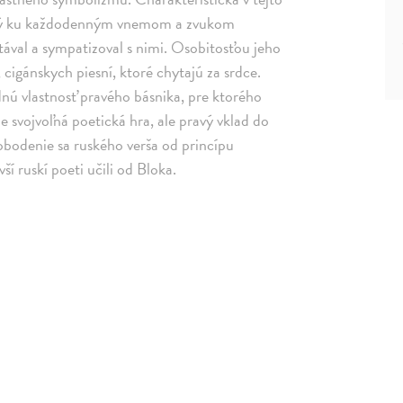
itlivý ku každodenným vnemom a zvukom
etával a sympatizoval s nimi. Osobitosťou jeho
, cigánskych piesní, ktoré chytajú za srdce.
dnú vlastnosť pravého básnika, pre ktorého
 svojvoľná poetická hra, ale pravý vklad do
obodenie sa ruského verša od princípu
ší ruskí poeti učili od Bloka.