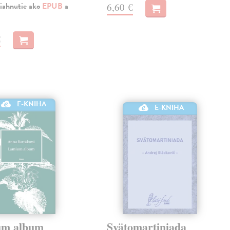
iahnutie ako
EPUB
a
6,60 €
€
E-KNIHA
E-KNIHA
um album
Svätomartiniada