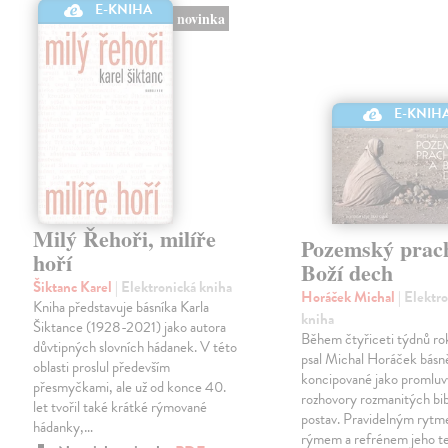
E-KNIHA
novinka
E-KNIH
Milý Řehoři, milíře
Pozemský prac
hoří
Boží dech
Šiktanc Karel
| Elektronická kniha
Horáček Michal
| Elektr
Kniha představuje básníka Karla
kniha
Šiktance (1928-2021) jako autora
Během čtyřiceti týdnů r
důvtipných slovních hádanek. V této
psal Michal Horáček básn
oblasti proslul především
koncipované jako promlu
přesmyčkami, ale už od konce 40.
rozhovory rozmanitých bi
let tvořil také krátké rýmované
postav. Pravidelným ryt
hádanky,…
rýmem a refrénem jeho t