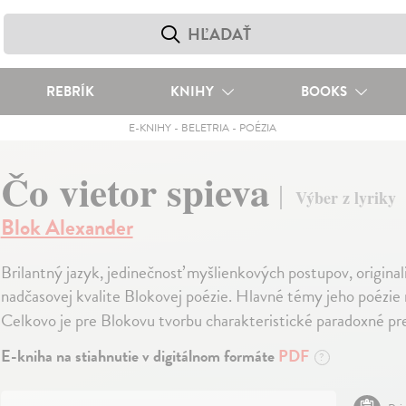
REBRÍK
KNIHY
BOOKS
E-KNIHY
-
BELETRIA
-
POÉZIA
Čo vietor spieva
Výber z lyriky
Blok Alexander
Brilantný jazyk, jedinečnosť myšlienkových postupov, originalit
nadčasovej kvalite Blokovej poézie. Hlavné témy jeho poézie na
Celkovo je pre Blokovu tvorbu charakteristické paradoxné pr
E-kniha na stiahnutie v digitálnom formáte
PDF
?