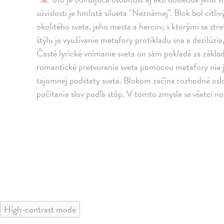
súvislosti je hmlistá silueta "Neznámej". Blok bol c
okolitého sveta, jeho mesta a hercov, s ktorými sa str
štýlu je využívanie metafory protikladu sna a dezilúzie
Časté lyrické vnímanie sveta on sám pokladá za zákla
romantické pretvorenie sveta pomocou metafory nie je
tajomnej podstaty sveta. Blokom začína rozhodné osl
počítania slov podľa stôp. V tomto zmysle sa všetci nov
High-contrast mode