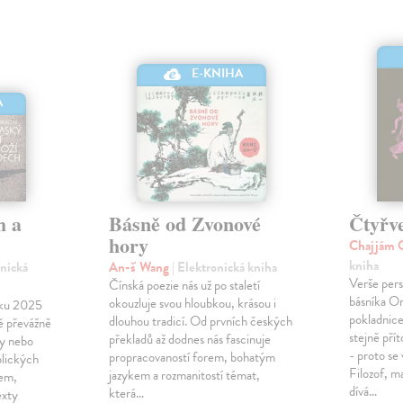
E-KNIHA
A
h a
Básně od Zvonové
Čtyřve
hory
Chajjám
kniha
onická
An-š' Wang
| Elektronická kniha
Verše per
Čínská poezie nás už po staletí
básníka O
okouzluje svou hloubkou, krásou i
oku 2025
pokladnice 
dlouhou tradicí. Od prvních českých
ě převážně
stejně pří
překladů až dodnes nás fascinuje
vy nebo
- proto se 
propracovaností forem, bohatým
blických
Filozof, m
jazykem a rozmanitostí témat,
mem,
dívá…
která…
exty