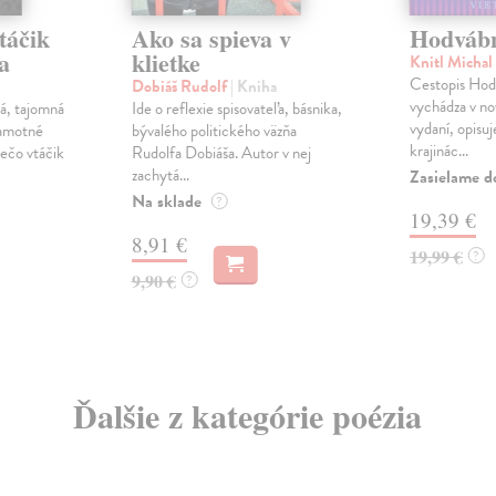
táčik
Ako sa spieva v
Hodvábn
a
klietke
Knitl Michal
Cestopis Hodv
Dobiáš Rudolf
| Kniha
vychádza v n
ná, tajomná
Ide o reflexie spisovateľa, básnika,
vydaní, opisu
samotné
bývalého politického väzňa
krajinác...
ečo vtáčik
Rudolfa Dobiáša. Autor v nej
zachytá...
Zasielame d
Na sklade
?
19,39 €
8,91 €
19,99 €
?
9,90 €
?
Ďalšie z kategórie poézia