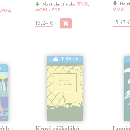
Na st
Na stiahnutie ako
EPUB
,
MOBI
MOBI
a
PDF
EPUB
,
15,47 
13,24 €
E-KNIHA
A
ích -
Křoví záškoláků
Lami