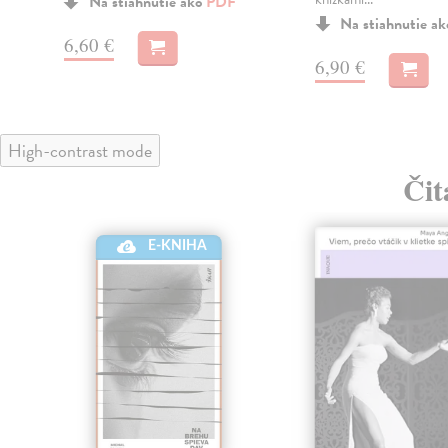
Na stiahnutie ako
PDF
Na stiahnutie a
6,60 €
6,90 €
High-contrast mode
Čit
E-KNIHA