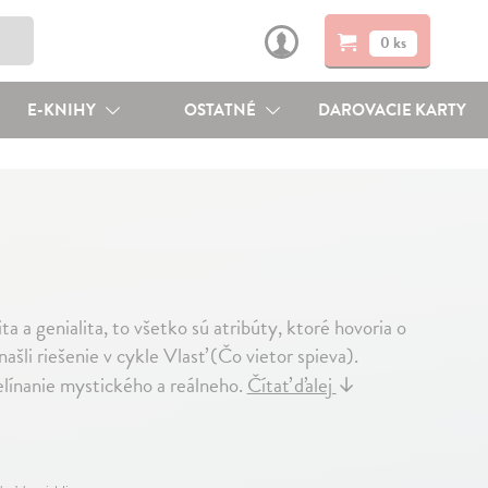
0 ks
E-KNIHY
OSTATNÉ
DAROVACIE KARTY
a a genialita, to všetko sú atribúty, ktoré hovoria o
šli riešenie v cykle Vlasť (Čo vietor spieva).
elínanie mystického a reálneho.
Čítať ďalej
↓