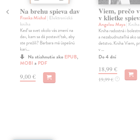
Viem, prečo v
Na brehu spieva dav
v klietke spiev
Franka Michal
| Elektronická
kniha
Angelou Maya
| Kniha
Keď sa svet okolo vás zmení na
Kniha radostná i bolest
dav, kam sa dá postaviť tak, aby
a nezabudnuteľná ako 
ste prežili? Barbara má úspešnú
detstvo. Kniha Viem, pr
kari...
v ...
Do 4 dní
Na stiahnutie ako
EPUB
,
MOBI
a
PDF
18,99 €
9,00 €
19,99 €
?