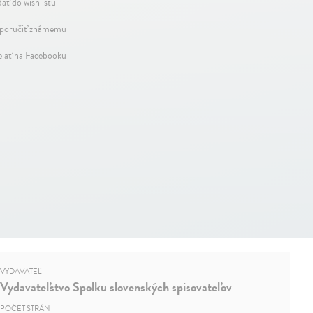
dať do wishlistu
oručiť známemu
elať na Facebooku
VYDAVATEĽ
Vydavateľstvo Spolku slovenských spisovateľov
POČET STRÁN