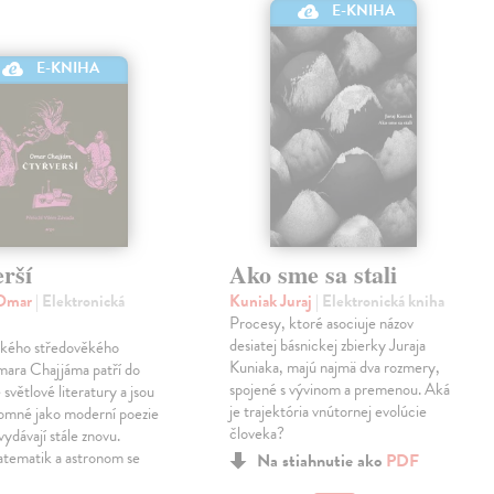
E-KNIHA
E-KNIHA
rší
Ako sme sa stali
 Omar
| Elektronická
Kuniak Juraj
| Elektronická kniha
Procesy, ktoré asociuje názov
desiatej básnickej zbierky Juraja
ského středověkého
Kuniaka, majú najmä dva rozmery,
mara Chajjáma patří do
spojené s vývinom a premenou. Aká
světlové literatury a jsou
je trajektória vnútornej evolúcie
tomné jako moderní poezie
človeka?
vydávají stále znovu.
atematik a astronom se
Na stiahnutie ako
PDF