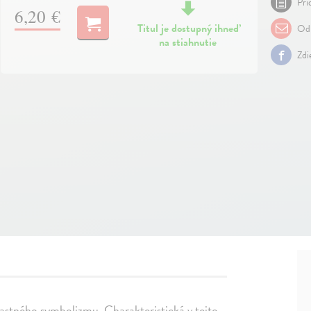
Pri
6,20 €
Titul je dostupný ihneď
Odp
na stiahnutie
Zdi
vlastného symbolizmu. Charakteristická v tejto