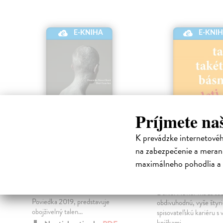
E-KNIHA
E-KNI
Príjmete na
K prevádzke internetové
Deti Hamelnu
Tak taketo ba
na zabezpečenie a merani
pre deti píše 
Moravčíková Dominika
|
maximálneho pohodlia a 
Elektronická kniha
Hevier Daniel
| Elekt
Dominika Moravčíková, víťazka
kniha
súťaží Básne SK/CZ 2019 a
Daniel Hevier má za se
Poviedka 2019, predstavuje
obdivuhodnú, vyše štyr
obojživelný talen...
spisovateľskú kariéru s 
knižkami...