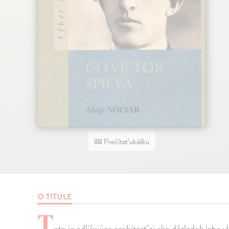
Prečítať ukážku
O TITULE
T
oto je odlišujúca osobitosť aj ako dôsledok jeho 