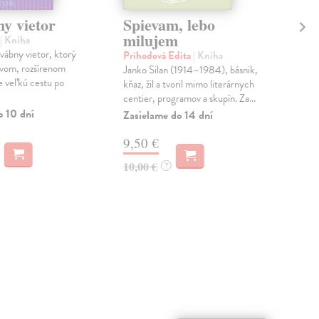
y vietor
Spievam, lebo
Ak
milujem
li
| Kniha
ábny vietor, ktorý
Príhodová Edita
| Kniha
Mik
ovom, rozšírenom
Janko Silan (1914–1984), básnik,
Pet
je veľkú cestu po
kňaz, žil a tvoril mimo literárnych
slo
centier, programov a skupín. Za...
zúro
ligu.
o 10 dní
Zasielame do 14 dní
Zas
9,50 €
11
10,00 €
?
12,