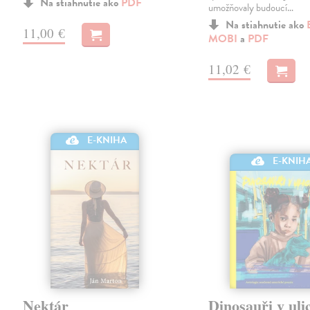
Na stiahnutie ako
PDF
umožňovaly budoucí…
Na stiahnutie ako
11,00 €
MOBI
a
PDF
11,02 €
E-KNIHA
E-KNIH
Nektár
Dinosauři v ulic