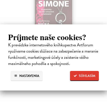
Príjmete naše cookies?
Žvýkačka Niny Simone
Ellis Warren
| Kniha
K prevádzke internetového kníhkupectva Artforum
Ellisova kniha je neobvyklou literární poctou legendární jazzové
využívame cookies slúžiace na zabezpečenie a meranie
zpěvačce a pianistce Nině Simone. Světoznámý hudebník v ní vypráví
funkčnosti, marketingové účely a zaistenie vášho
příběh zdánlivě bezvýznamného předmětu – žvýkačky, kterou
Simone během…
maximálneho pohodlia a spokojnosti.
Na sklade
?
NASTAVENIA
SÚHLASÍM
12,92 €
13,60 €
?