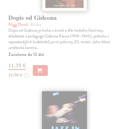
Dopis od Gideona
Fligg David
| Kniha
Dopis od Gideona je kniha o životě a díle českého klavíristy,
skladatele a pedagoga Gideona Kleina (1919–1945), jednoho z
nejnadanějších hudebníků první poloviny 20. století. Jeho slibná
umělecká kariéra…
Zasielame do 12 dní
11,35 €
11,70 €
?