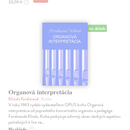
22,50 €
?
na sklade
Organová interpretácia
Klinda Ferdinand
| Kniha
V roku 1983 vydalo vydavateľstvo OPUS knihu Organová
interpretácia od popredného koncertného organistu a pedagóga
Ferdinanda Klindu. Kniha poskytuje súhrnný obraz všetkých aspektov
potrebných k hre na…
Na sklade
?