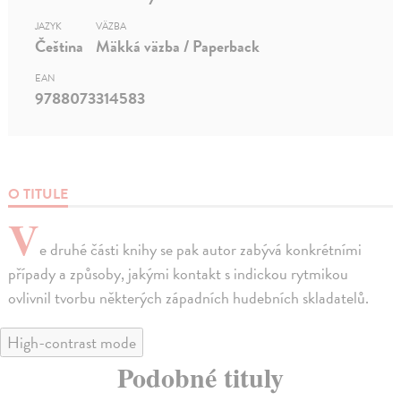
JAZYK
VÄZBA
Čeština
Mäkká väzba / Paperback
EAN
9788073314583
O TITULE
V
e druhé části knihy se pak autor zabývá konkrétními
případy a způsoby, jakými kontakt s indickou rytmikou
ovlivnil tvorbu některých západních hudebních skladatelů.
High-contrast mode
Podobné tituly