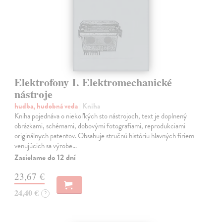
Elektrofony I. Elektromechanické
nástroje
hudba, hudobná veda
| Kniha
Kniha pojednáva o niekoľkých sto nástrojoch, text je doplnený
obrázkami, schémami, dobovými fotografiami, reprodukciami
originálnych patentov. Obsahuje stručnú históriu hlavných firiem
venujúcich sa výrobe…
Zasielame do 12 dní
23,67 €
24,40 €
?