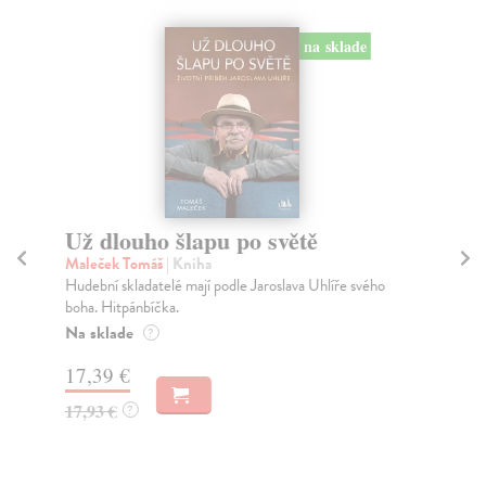
na sklade
Už dlouho šlapu po světě
Ž
Maleček Tomáš
| Kniha
Ell
Hudební skladatelé mají podle Jaroslava Uhlíře svého
Ell
boha. Hitpánbíčka.
jaz
Na sklade
Na
?
17,39 €
12
17,93 €
13
?