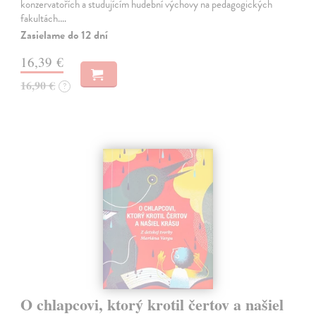
konzervatořích a studujícím hudební výchovy na pedagogických
fakultách.…
Zasielame do 12 dní
16,39 €
16,90 €
?
O chlapcovi, ktorý krotil čertov a našiel