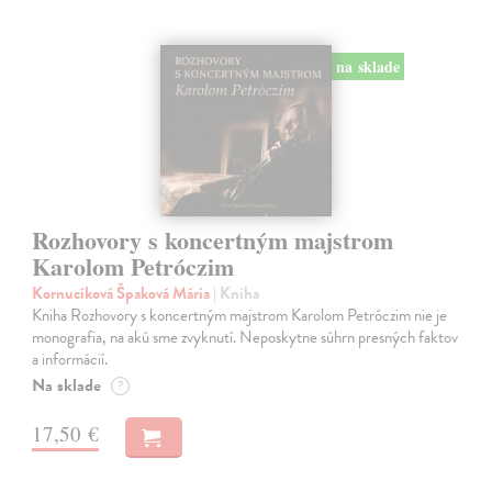
na sklade
Rozhovory s koncertným majstrom
Karolom Petróczim
Kornucíková Špaková Mária
| Kniha
Kniha Rozhovory s koncertným majstrom Karolom Petróczim nie je
monografia, na akú sme zvyknutí. Neposkytne súhrn presných faktov
a informácií.
Na sklade
?
17,50 €