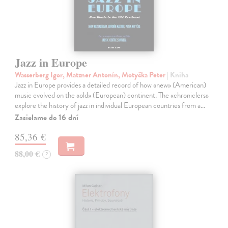
Jazz in Europe
Wasserberg Igor, Matzner Antonín, Motyčka Peter
| Kniha
Jazz in Europe provides a detailed record of how «new» (American)
music evolved on the «old» (European) continent. The «chroniclers»
explore the history of jazz in individual European countries from a…
Zasielame do 16 dní
85,36 €
88,00 €
?