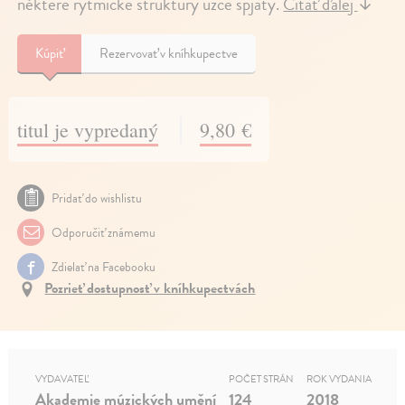
některé rytmické struktury úzce spjaty.
Čítať ďalej
↓
Kúpiť
Rezervovať v kníhkupectve
titul je vypredaný
9,80 €
Pridať do wishlistu
Odporučiť známemu
Zdielať na Facebooku
Pozrieť dostupnosť v kníhkupectvách
VYDAVATEĽ
POČET STRÁN
ROK VYDANIA
Akademie múzických umění
124
2018