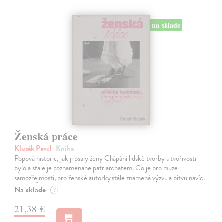
na sklade
Ženská práce
Klusák Pavel
| Kniha
Popová historie, jak ji psaly ženy Chápání lidské tvorby a tvořivosti
bylo a stále je poznamenané patriarchátem. Co je pro muže
samozřejmostí, pro ženské autorky stále znamená výzvu a bitvu navíc.
Na sklade
?
21,38 €