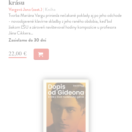
krásu
Vargová Jana (zost.)
| Kniha
Tvorba Mariána Vargu priniesla nečakané poklady aj po jeho odchode
- novoobjavené klavírne skladby z jeho raného obdobia, keď bol
žiakom ĽŠU a zároveň navštevoval hodiny kompozície u profesora
Jána Cikkera…
Zasielame do 30 dní
22,00 €