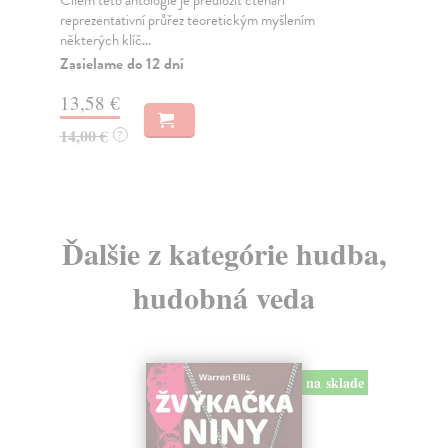
reprezentativní průřez teoretickým myšlením
zpě
některých klíč...
Na
Zasielame do 12 dní
19
13,58 €
19
14,00 €
?
Ďalšie z kategórie hudba,
hudobná veda
na sklade