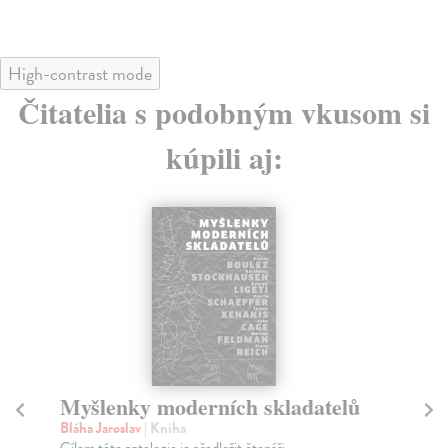
High-contrast mode
Čitatelia s podobným vkusom si
kúpili aj:
Myšlenky moderních skladatelů
D
Bláha Jaroslav
| Kniha
Tan
Cílem této antologie je předložit čtenáři
Str