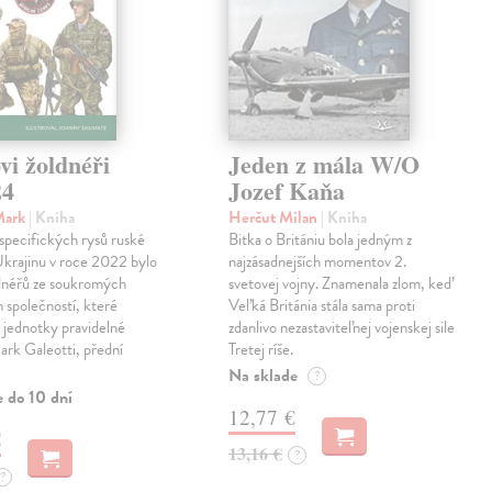
vi žoldnéři
Jeden z mála W/O
24
Jozef Kaňa
Mark
| Kniha
Herčut Milan
| Kniha
specifických rysů ruské
Bitka o Britániu bola jedným z
Ukrajinu v roce 2022 bylo
najzásadnejších momentov 2.
ldnéřů ze soukromých
svetovej vojny. Znamenala zlom, keď
 společností, které
Veľká Británia stála sama proti
 jednotky pravidelné
zdanlivo nezastaviteľnej vojenskej sile
rk Galeotti, přední
Tretej ríše.
Na sklade
?
e do 10 dní
12,77 €
€
13,16 €
?
?