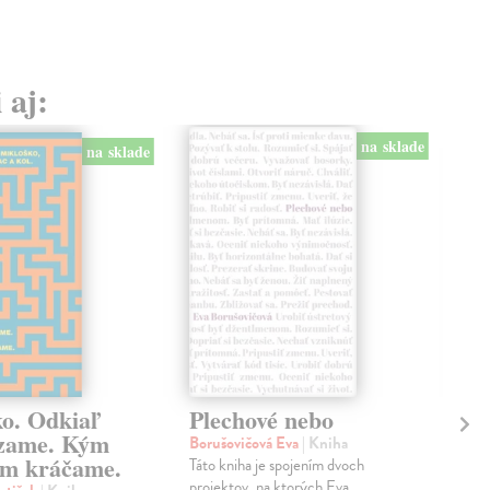
 aj:
na sklade
na sklade
ko. Odkiaľ
Plechové nebo
Po
zame. Kým
Borušovičová Eva
| Kniha
Kun
m kráčame.
Táto kniha je spojením dvoch
Poma
projektov, na ktorých Eva
čty