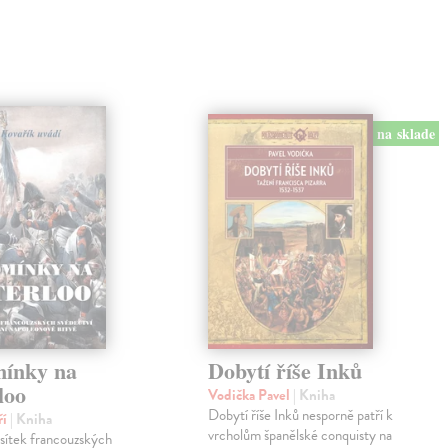
na sklade
ínky na
Dobytí říše Inků
loo
Vodička Pavel
| Kniha
Dobytí říše Inků nesporně patří k
ří
| Kniha
vrcholům španělské conquisty na
sítek francouzských