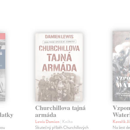
Churchillova tajná
Vzpom
datky
armáda
Water
Lewis Damien
| Kniha
Kovařík Ji
bou
Skutečný příběh Churchillových
Na šest de