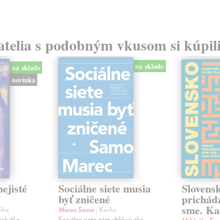
atelia s podobným vkusom si kúpili
na sklade
na sklade
novinka
ejisté
Sociálne siete musia
Slovens
byť zničené
prichád
sme. Ka
iha
Marec Samo
| Kniha
právěl o
Sociálne siete nám ubližujú ako