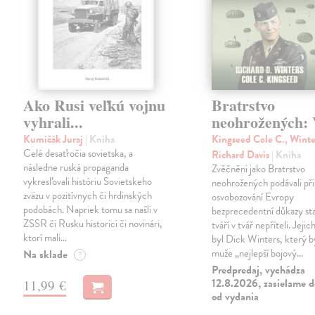
Ako Rusi veľkú vojnu
Bratrstvo
vyhrali...
neohrožených: V
Kumičák Juraj
| Kniha
Kingseed Cole C., Winte
Celé desaťročia sovietska, a
Richard Davis
| Kniha
následne ruská propaganda
Zvěčněni jako Bratrstvo
vykresľovali históriu Sovietskeho
neohrožených podávali při
zväzu v pozitívnych či hrdinských
osvobozování Evropy
podobách. Napriek tomu sa našli v
bezprecedentní důkazy st
ZSSR či Rusku historici či novinári,
tváří v tvář nepříteli. Jeji
ktorí mali…
byl Dick Winters, který b
muže „nejlepší bojový…
Na sklade
?
Predpredaj, vychádza
12.8.2026, zasielame d
11,99 €
od vydania