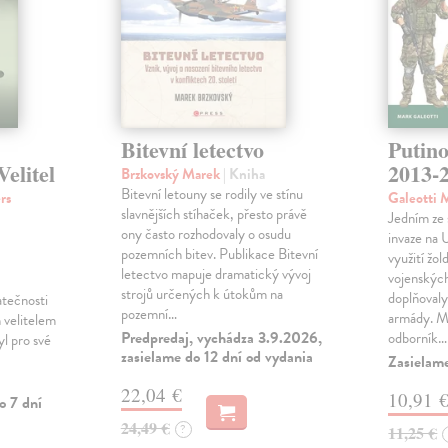
Bitevní letectvo
Putino
elitel
2013-
Brzkovský Marek
| Kniha
Bitevní letouny se rodily ve stínu
rs
Galeotti 
slavnějších stíhaček, přesto právě
Jedním ze 
ony často rozhodovaly o osudu
invaze na 
pozemních bitev. Publikace Bitevní
využití žo
letectvo mapuje dramatický vývoj
vojenských
strojů určených k útokům na
doplňovaly
atečnosti
pozemní…
armády. Ma
ch velitelem
Predpredaj, vychádza 3.9.2026,
odborník…
yl pro své
zasielame do 12 dní od vydania
Zasielam
22,04 €
10,91 
o 7 dní
24,49 €
?
11,25 €