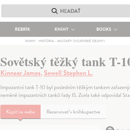
REBRÍK
KNIHY
BOOKS
KNIHY
-
HISTÓRIA
-
MILITARY (VOJENSKÉ DEJINY)
Sovětský těžký tank T-1
Kinnear James
,
Sewell Stephen L.
Impozantní tank T-10 byl posledním těžkým tankem zařazený
neméně impozantních tanků řady IS. Zcela také odpovídal Sta
Kúpiť
na webe
Rezervovať v kníhkupectve