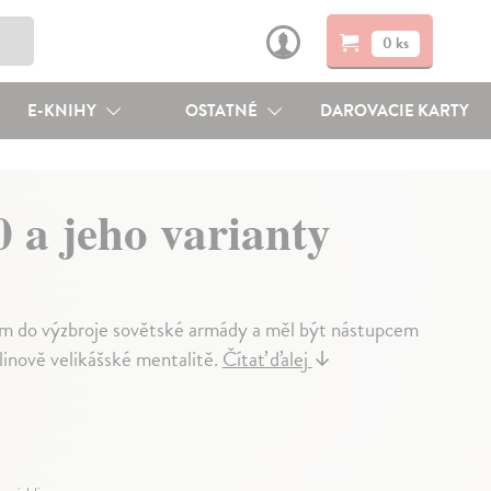
0 ks
E-KNIHY
OSTATNÉ
DAROVACIE KARTY
0 a jeho varianty
m do výzbroje sovětské armády a měl být nástupcem
linově velikášské mentalitě.
Čítať ďalej
↓