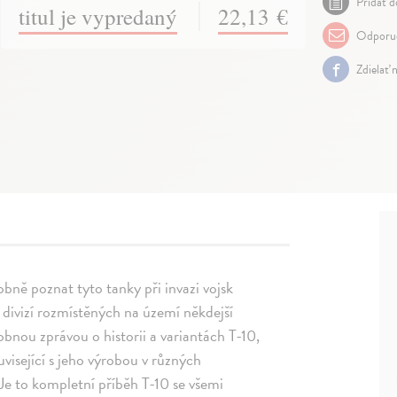
Pridať d
titul je vypredaný
22,13 €
Odporuč
Zdielať 
bně poznat tyto tanky při invazi vojsk
 divizí rozmístěných na území někdejší
nou zprávou o historii a variantách T-10,
uvisející s jeho výrobou v různých
Je to kompletní příběh T-10 se všemi