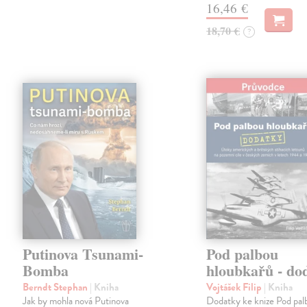
16,46 €
18,70 €
?
Putinova Tsunami-
Pod palbou
Bomba
hloubkařů - do
Berndt Stephan
| Kniha
Vojtášek Filip
| Kniha
Jak by mohla nová Putinova
Dodatky ke knize Pod pal