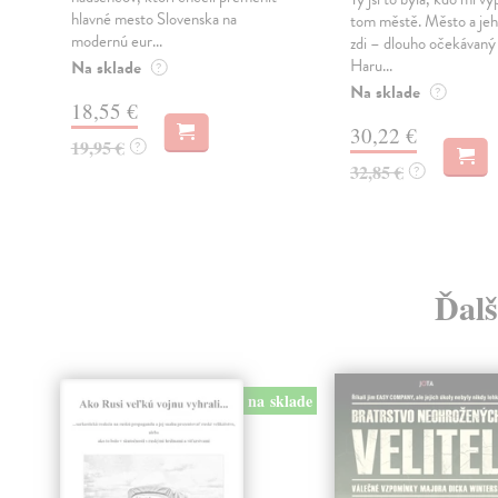
hlavné mesto Slovenska na
tom městě. Město a jeh
modernú eur...
zdi – dlouho očekávan
Haru...
Na sklade
?
Na sklade
?
18,55 €
30,22 €
19,95 €
?
32,85 €
?
Ďalš
na sklade