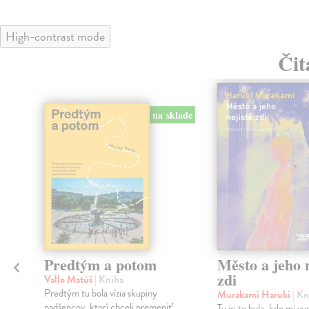
High-contrast mode
Čit
na sklade
Predtým a potom
Město a jeho n
zdi
Vallo Matúš
| Kniha
Predtým tu bola vízia skupiny
Murakami Haruki
| Kn
nadšencov, ktorí chceli premeniť
Ty jsi to byla, kdo mi vy