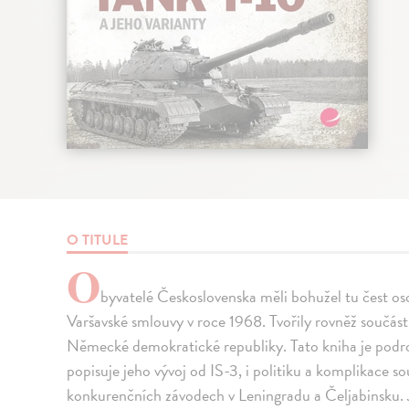
O TITULE
O
byvatelé Československa měli bohužel tu čest oso
Varšavské smlouvy v roce 1968. Tvořily rovněž součást
Německé demokratické republiky. Tato kniha je podrob
popisuje jeho vývoj od IS-3, i politiku a komplikace so
konkurenčních závodech v Leningradu a Čeljabinsku. 