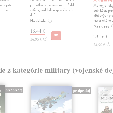
Mikloško Fra
o nejisté
jednotlivcom a kazia medziľudské
Monograficky
ý román
vzťahy, rozkladajú spoločnosť a
publikácia pri
def...
kľúčových pr
historického u
Na sklade
?
Na sklade
16,44 €
23,16 €
16,95 €
?
24,90 €
?
ie z kategórie military (vojenské de
predpredaj
predpredaj