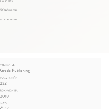
o wishlistu
iť známemu
na Facebooku
VYDAVATEĽ
Grada Publishing
POČET STRÁN
232
ROK VYDANIA
2018
JAZYK
Čeština