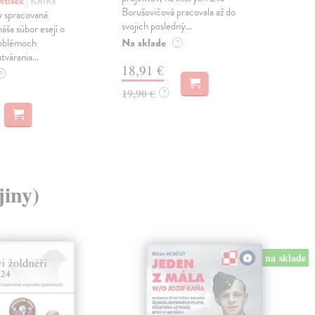
ntišek
| Kniha
Borušovičová pracovala až do
naps
 spracovaná
svojich posledný...
česk
náša súbor esejí o
Na sklade
Na 
oblémoch
?
tvárania...
18,91 €
14
?
19,90 €
15,
?
jiny)
na sklade