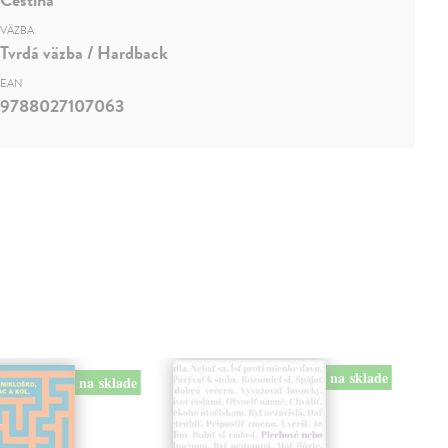
VÄZBA
Tvrdá väzba / Hardback
EAN
9788027107063
na sklade
na sklade