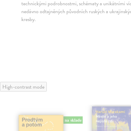
technickými podrobnostmi, schématy a unikátními víc
nedávno odtajněných původních ruských a ukrajinskýc
kresby.
High-contrast mode
na sklade