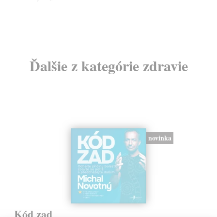
24
Ďalšie z kategórie zdravie
novinka
Kód zad