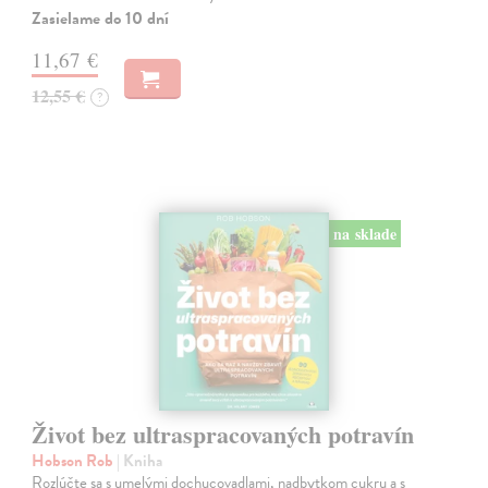
Zasielame do 10 dní
11,67 €
12,55 €
?
na sklade
Život bez ultraspracovaných potravín
Hobson Rob
| Kniha
Rozlúčte sa s umelými dochucovadlami, nadbytkom cukru a s