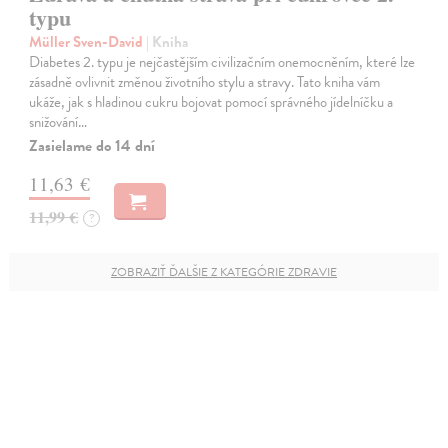
typu
Müller Sven-David
| Kniha
Diabetes 2. typu je nejčastějším civilizačním onemocněním, které lze
zásadně ovlivnit změnou životního stylu a stravy. Tato kniha vám
ukáže, jak s hladinou cukru bojovat pomocí správného jídelníčku a
snižování…
Zasielame do 14 dní
11,63 €
11,99 €
?
ZOBRAZIŤ ĎALŠIE Z KATEGÓRIE ZDRAVIE