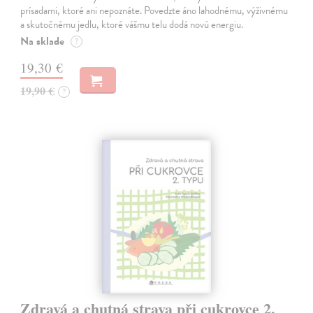
prísadami, ktoré ani nepoznáte. Povedzte áno lahodnému, výživnému
a skutočnému jedlu, ktoré vášmu telu dodá novú energiu.
Na sklade
?
19,30 €
19,90 €
?
Zdravá a chutná strava při cukrovce 2.