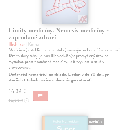
Limity medicíny. Nemesis medicíny -
zaprodané zdraví
Illich Ivan
| Kniha
Medicínský establishment se stal významným nebezpečím pro zdraví.
Těmito slovy zahajuje Ivan Illich odvážný a promyšlený útok na
mytickou prestiž současné medicíny, jejíž zvyklosti a rituály
provozované…
Dodávateľ nemá titul na sklade. Dodanie do 30 dní, pri
starších tituloch nevieme dodanie garantovať.
16,39 €
16,90 €
?
novinka