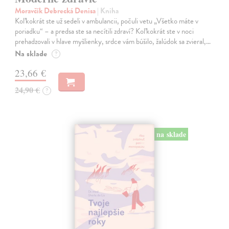
Moravčík Debrecká Denisa
| Kniha
Koľkokrát ste už sedeli v ambulancii, počuli vetu „Všetko máte v
poriadku“ – a predsa ste sa necítili zdraví? Koľkokrát ste v noci
prehadzovali v hlave myšlienky, srdce vám búšilo, žalúdok sa zvieral,…
Na sklade
?
23,66 €
24,90 €
?
na sklade