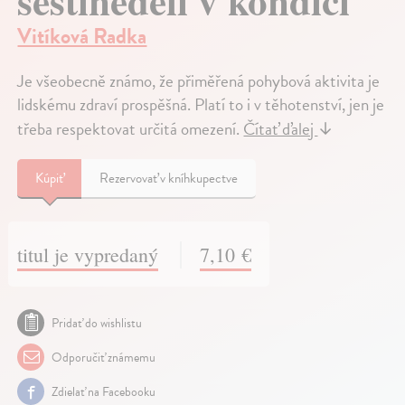
šestinedělí v kondici
Vitíková Radka
Je všeobecně známo, že přiměřená pohybová aktivita je
lidskému zdraví prospěšná. Platí to i v těhotenství, jen je
třeba respektovat určitá omezení.
Čítať ďalej
↓
Kúpiť
Rezervovať v kníhkupectve
titul je vypredaný
7,10 €
Pridať do wishlistu
Odporučiť známemu
Zdielať na Facebooku