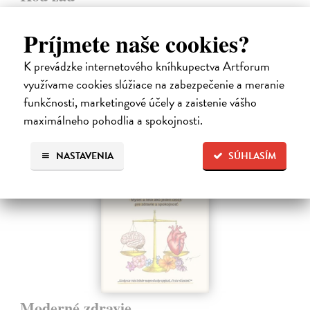
Novotný Michal
| Kniha
Co dělat, když vás bolí záda? Cvičit?
Príjmete naše cookies?
Do 4 dní
K prevádzke internetového kníhkupectva Artforum
17,96 €
využívame cookies slúžiace na zabezpečenie a meranie
19,95 €
?
funkčnosti, marketingové účely a zaistenie vášho
maximálneho pohodlia a spokojnosti.
na sklade
NASTAVENIA
SÚHLASÍM
Moderné zdravie