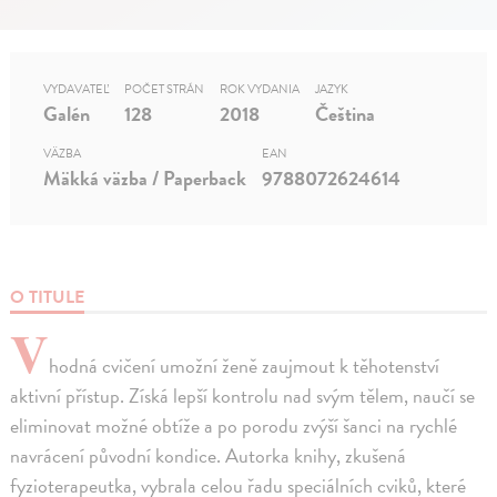
VYDAVATEĽ
POČET STRÁN
ROK VYDANIA
JAZYK
Galén
128
2018
Čeština
VÄZBA
EAN
Mäkká väzba / Paperback
9788072624614
O TITULE
V
hodná cvičení umožní ženě zaujmout k těhotenství
aktivní přístup. Získá lepší kontrolu nad svým tělem, naučí se
eliminovat možné obtíže a po porodu zvýší šanci na rychlé
navrácení původní kondice. Autorka knihy, zkušená
fyzioterapeutka, vybrala celou řadu speciálních cviků, které