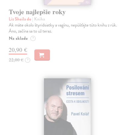
Tvoje najlepšie roky
Liz Sheila de
| Kniha
Ak máte okolo štyridsiatky a vagínu, nepúšťajte túto knihu z rúk.
Áno, začína sa to už teraz.
Na sklade
?
20,90 €
22,00 €
?