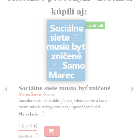
kúpili aj:
na sklade
Sociálne siete musia byť zničené
S
K
Marec Samo
| Kniha
Sociálne siete nám ubližujú ako jednotlivcom a kazia
Mik
medziľudské vzťahy, rozkladajú spoločnosť a def...
Mon
o k
Na sklade
?
Na
16,44 €
23
16,95 €
?