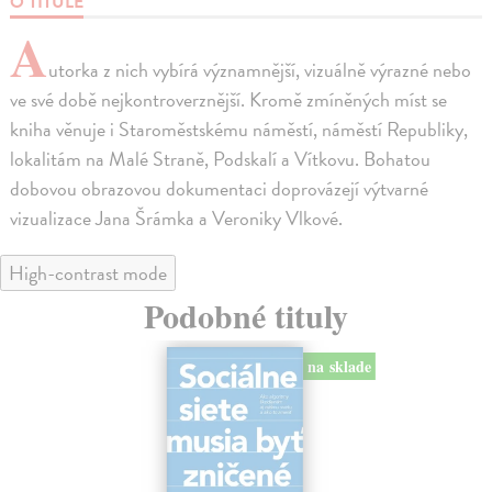
O TITULE
A
utorka z nich vybírá významnější, vizuálně výrazné nebo
ve své době nejkontroverznější. Kromě zmíněných míst se
kniha věnuje i Staroměstskému náměstí, náměstí Republiky,
lokalitám na Malé Straně, Podskalí a Vítkovu. Bohatou
dobovou obrazovou dokumentaci doprovázejí výtvarné
vizualizace Jana Šrámka a Veroniky Vlkové.
High-contrast mode
Podobné tituly
na sklade