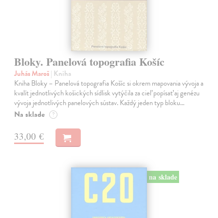
Bloky. Panelová topografia Košíc
Juhás Maroš
| Kniha
Kniha Bloky – Panelová topografia Košíc si okrem mapovania vývoja a
kvalít jednotlivých košických sídlisk vytýčila za cieľ popísať aj genézu
vývoja jednotlivých panelových sústav. Každý jeden typ bloku…
Na sklade
?
33,00 €
na sklade