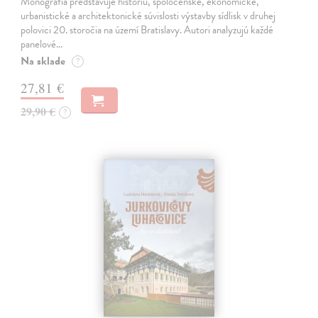
Monografia predstavuje históriu, spoločenské, ekonomické,
urbanistické a architektonické súvislosti výstavby sídlisk v druhej
polovici 20. storočia na území Bratislavy. Autori analyzujú každé
panelové…
Na sklade
?
27,81 €
29,90 €
?