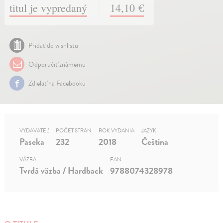
titul je vypredaný
14,10 €
Pridať do wishlistu
Odporučiť známemu
Zdielať na Facebooku
VYDAVATEĽ
POČET STRÁN
ROK VYDANIA
JAZYK
Paseka
232
2018
Čeština
VÄZBA
EAN
Tvrdá väzba / Hardback
9788074328978