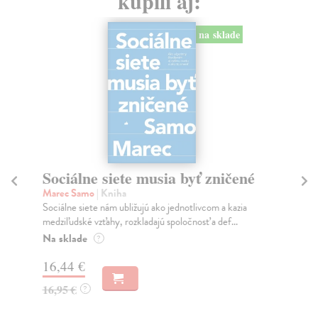
kúpili aj:
na sklade
Sociálne siete musia byť zničené
S
K
Marec Samo
| Kniha
Sociálne siete nám ubližujú ako jednotlivcom a kazia
Mik
medziľudské vzťahy, rozkladajú spoločnosť a def...
Mon
o k
Na sklade
?
Na
16,44 €
23
16,95 €
?
24