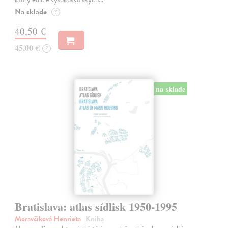
Na sklade
?
40,50 €
45,00 €
?
na sklade
Bratislava: atlas sídlisk 1950-1995
Moravčíková Henrieta
| Kniha