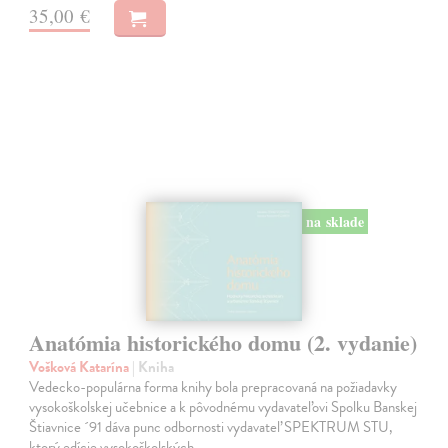
35,00 €
na sklade
Anatómia historického domu (2. vydanie)
Vošková Katarína
| Kniha
Vedecko-populárna forma knihy bola prepracovaná na požiadavky
vysokoškolskej učebnice a k pôvodnému vydavateľovi Spolku Banskej
Štiavnice ´91 dáva punc odbornosti vydavateľ SPEKTRUM STU,
ktorý edície vysokoškolských…