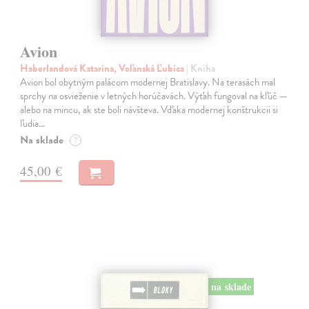
Avion
Haberlandová Katarína, Voľanská Ľubica
| Kniha
Avion bol obytným palácom modernej Bratislavy. Na terasách mal
sprchy na osvieženie v letných horúčavách. Výťah fungoval na kľúč —
alebo na mincu, ak ste boli návšteva. Vďaka modernej konštrukcii si
ľudia…
Na sklade
?
45,00 €
na sklade