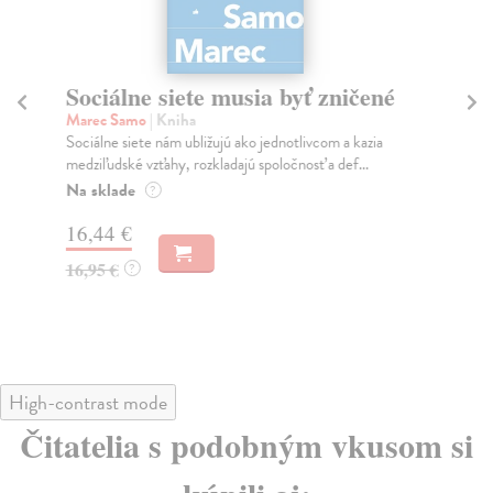
Sociálne siete musia byť zničené
S
K
Marec Samo
| Kniha
Sociálne siete nám ubližujú ako jednotlivcom a kazia
Mik
medziľudské vzťahy, rozkladajú spoločnosť a def...
Mon
o k
Na sklade
?
Na
16,44 €
23
16,95 €
?
24
High-contrast mode
Čitatelia s podobným vkusom si