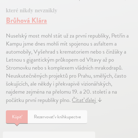
které nikdy nevznikly
Brůhová Klára
Nuselský most mohl stát už za první republiky, Petřín a
Kampu jsme dnes mohli mít spojenou s asfaltem a
automobily, Vyšehrad s krematoriem nebo s činžáky a
Letnou s gigantickým průkopem od Vltavy až po
Stromovku nebo s komplexem vládních mrakodrapů.
Neuskutečněných projektů pro Prahu, smělých, často
šokujících, ale někdy i překvapivě vizionářských,
najdeme zejména na přelomu 19. a 20. století a na
počátku první republiky plno.
Čítať ďalej
↓
Kúpiť
Rezervovať v kníhkupectve