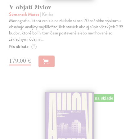
V objatí živlov
Semančík Maroš
| Kniha
Monografia, ktorá vznikla na základe skoro 20 ročného výskumu
obsahuje analýzy najdôležitejších stavieb ako aj súpis všetkých 293
budov, ktoré boli v tom čase postavené alebo navrhované so
základnými údajmi.…
Na sklade
?
179,00 €
na sklade