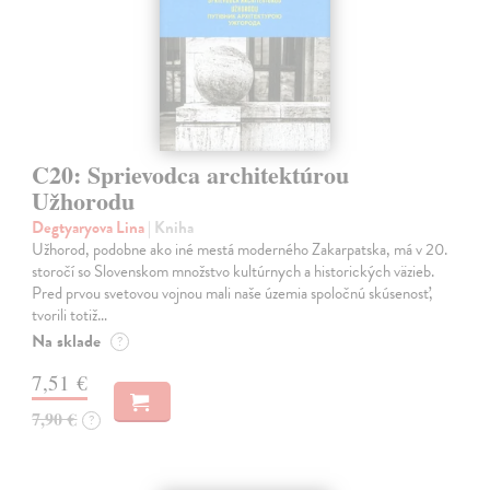
C20: Sprievodca architektúrou
Užhorodu
Degtyaryova Lina
| Kniha
Užhorod, podobne ako iné mestá moderného Zakarpatska, má v 20.
storočí so Slovenskom množstvo kultúrnych a historických väzieb.
Pred prvou svetovou vojnou mali naše územia spoločnú skúsenosť,
tvorili totiž…
Na sklade
?
7,51 €
7,90 €
?