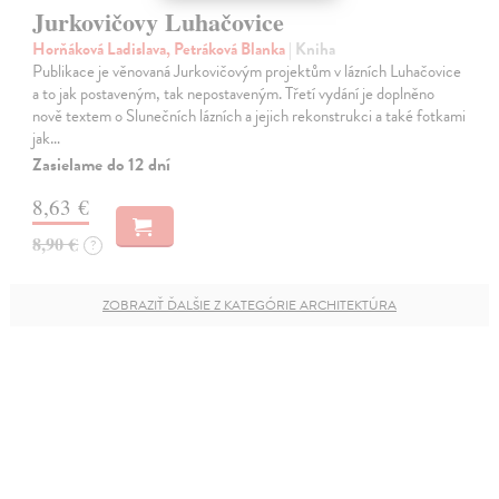
Jurkovičovy Luhačovice
Horňáková Ladislava, Petráková Blanka
| Kniha
Publikace je věnovaná Jurkovičovým projektům v lázních Luhačovice
a to jak postaveným, tak nepostaveným. Třetí vydání je doplněno
nově textem o Slunečních lázních a jejich rekonstrukci a také fotkami
jak…
Zasielame do 12 dní
8,63 €
8,90 €
?
ZOBRAZIŤ ĎALŠIE Z KATEGÓRIE ARCHITEKTÚRA