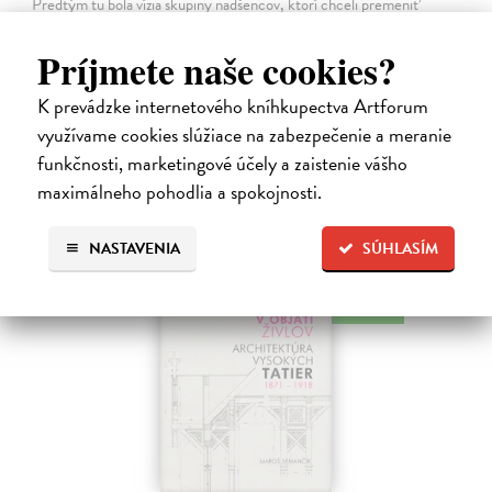
Predtým tu bola vízia skupiny nadšencov, ktorí chceli premeniť
hlavné mesto Slovenska na modernú európsku metropolu. Dnes je tu
Bratislava a jej primátor Matúš Vallo, ktorí ukazujú, že aj zdanlivo
Príjmete naše cookies?
naivné…
Na sklade
?
K prevádzke internetového kníhkupectva Artforum
využívame cookies slúžiace na zabezpečenie a meranie
18,55 €
funkčnosti, marketingové účely a zaistenie vášho
19,95 €
?
maximálneho pohodlia a spokojnosti.
NASTAVENIA
SÚHLASÍM
na sklade