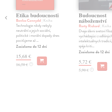
Etika budoucnosti
Budoucnost
e
náboženství
ě
Bowles Cennydd
| Kniha
Technologie nikdy nebyly
Rorty Richard
| Kniha
neutrální a jejich sociální,
Dvaja slávni svetoví filoz
politické i morální dopady dnes
vychádzajúci z odlišnýc
pociťujeme až ...
intelektuálnych tradícií
spája kriti...
Zasielame do 12 dní
Zasielame do 12 dní
15,68 €
5,72 €
16,50 €
?
5,90 €
?