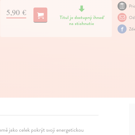
Pri
5,90 €
Titul je dostupný ihneď
Odp
na stiahnutie
Zdi
emě jako celek pokrýt svoji energetickou