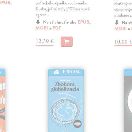
EPUB
,
politického úpadku současného
zkušený tv
Ruska, jež se staly příčinou ruské
významným
agrese…
otázkami 
Na stiahnutie ako
EPUB
,
Na st
MOBI
a
PDF
MOBI
a
12,39 €
10,00 
A
E-KNIHA