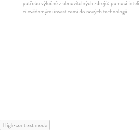
potřebu výlučně z obnovitelných zdrojů: pomocí inteli
cílevědomými investicemi do nových technologií.
High-contrast mode