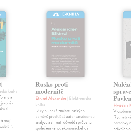
A
E-KNIHA
t
Rusko proti
Nalézá
modernitě
sprave
nická kniha
Pavle
formy a
Etkind Alexander
| Elektronická
 jako lék
kniha
Hvížďala 
sko si
Díky hluboké znalosti ruských
V osobním 
poměrů předkládá autor zasvěcenou
Rychetské
ti mají
analýzu a shrnutí důvodů i průběhu
paradoxy n
vzdělání.
společenského, ekonomického i
právních d