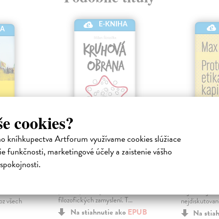
E-KNIHA
HA
še cookies?
ho kníhkupectva Artforum využívame cookies slúžiace
Kruhová obrana
Protesta
a duch 
e funkčnosti, marketingové účely a zaistenie vášho
Šimečka Milan
| Elektronická
kniha
onická
Weber Max
|
spokojnosti.
Dnes už legendárna kniha
Protestantská
čitateľsky mimoriadne
jaderné
kapitalismu je
príťažlivých esejí, úvah a
 rozhodlo
nejznámějším 
filozofických zamyslení. T...
oz všech
nejdiskutovan
Na stiahnutie ako
EPUB
Na stia