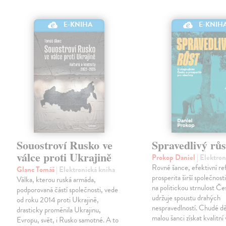
E-KNIHA
E-KNIH
Souostroví Rusko ve
Spravedlivý růs
válce proti Ukrajině
Prokop Daniel
| Elektro
Rovné šance, efektivní re
Glanc Tomáš
| Elektronická kniha
prosperita širší společnosti
Válka, kterou ruská armáda,
na politickou strnulost Če
podporovaná částí společnosti, vede
udržuje spoustu drahých
od roku 2014 proti Ukrajině,
nespravedlností. Chudé dě
drasticky proměnila Ukrajinu,
malou šanci získat kvalitní 
Evropu, svět, i Rusko samotné. A to