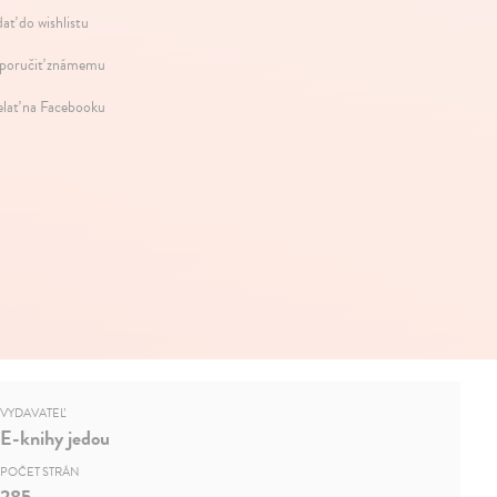
dať do wishlistu
oručiť známemu
elať na Facebooku
VYDAVATEĽ
E-knihy jedou
POČET STRÁN
285