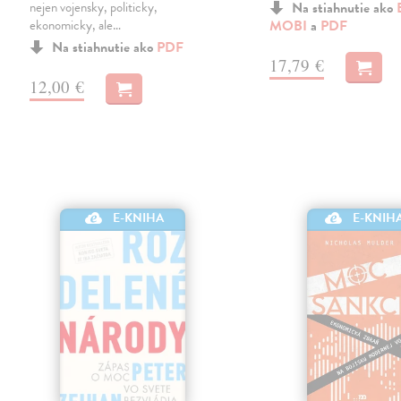
nejen vojensky, politicky,
Na stiahnutie ako
ekonomicky, ale…
MOBI
a
PDF
Na stiahnutie ako
PDF
17,79 €
12,00 €
E-KNIHA
E-KNIH