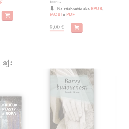
teorii...
a
M
F
Na stiahnutie ako
EPUB
,
5,
MOBI
a
PDF
9,00 €
 aj: