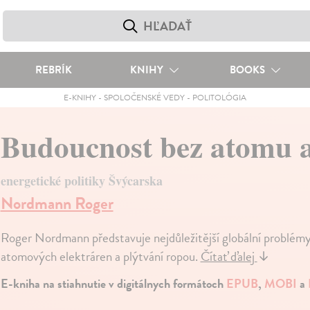
REBRÍK
KNIHY
BOOKS
E-KNIHY
-
SPOLOČENSKÉ VEDY
-
POLITOLÓGIA
Budoucnost bez atomu 
energetické politiky Švýcarska
Nordmann Roger
Roger Nordmann představuje nejdůležitější globální problémy
atomových elektráren a plýtvání ropou.
Čítať ďalej
↓
E-kniha na stiahnutie v digitálnych formátoch
EPUB
,
MOBI
a