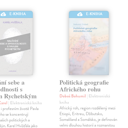
E-KNIHA
E-KNIHA
ní sebe a
Politická geografie
dlnosti s
Afrického rohu
m Rychetským
Doboš Bohumil
| Elektronická
kniha
Karel
| Elektronická kniha
Africký roh, region rozdělený mezi
i profesním životě Pavla
Etiopii, Eritreu, Džibutsko,
ho se koncentrují
Somaliland a Somálsko, je definován
ašich politických a
velmi dlouhou historií a rozmanitou
ějin. Karel Hvížďala jako