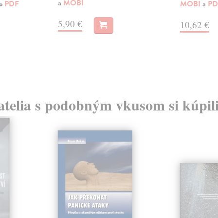
a
MOBI
ko
PDF
MOBI
a
PD
5,90 €
10,62 €
atelia s podobným vkusom si kúpili