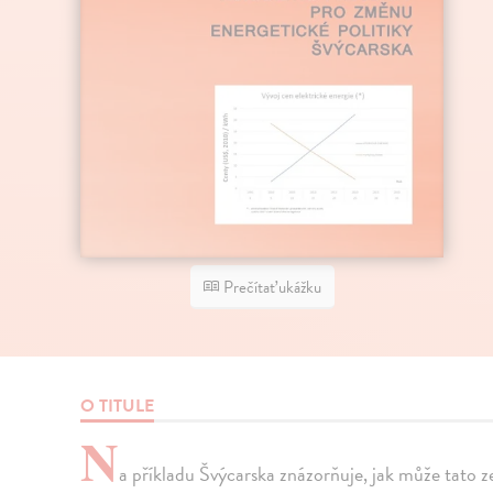
Prečítať ukážku
O TITULE
N
a příkladu Švýcarska znázorňuje, jak může tato z