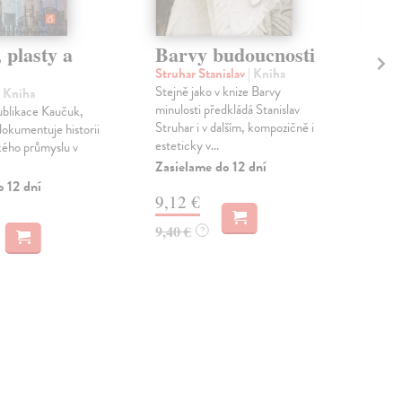
 plasty a
Barvy budoucnosti
Na
Struhar Stanislav
| Kniha
Cha
Stejně jako v knize Barvy
Rog
| Kniha
minulosti předkládá Stanislav
z p
ublikace Kaučuk,
Struhar i v dalším, kompozičně i
his
dokumentuje historii
esteticky v...
inte
ého průmyslu v
Zasielame do 12 dní
Dod
skl
o 12 dní
9,12 €
sta
dod
9,40 €
?
4,
4,2