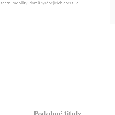
gentní mobility, domů vyrábějících energii a
Podobné tituly