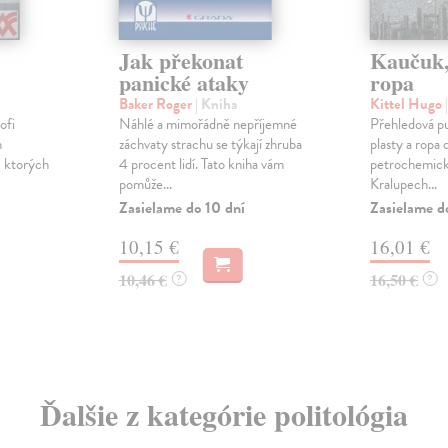
Jak překonat
Kaučuk,
panické ataky
ropa
Baker Roger
| Kniha
Kittel Hugo
ofi
Náhlé a mimořádně nepříjemné
Přehledová p
h
záchvaty strachu se týkají zhruba
plasty a ropa 
, ktorých
4 procent lidí. Tato kniha vám
petrochemick
pomůže...
Kralupech...
Zasielame do 10 dní
Zasielame d
10,15 €
16,01 €
10,46 €
16,50 €
?
?
Ďalšie z kategórie politológia