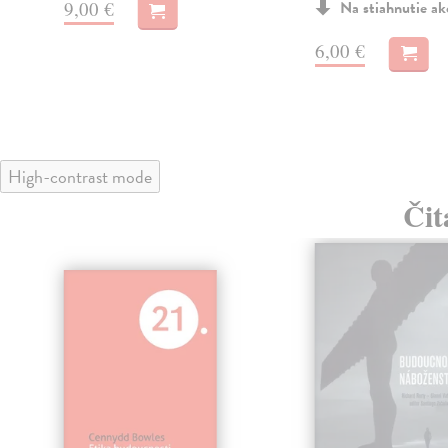
9,00 €
Na stiahnutie a
6,00 €
High-contrast mode
Čit