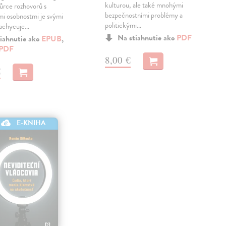
kulturou, ale také mnohými
ůrce rozhovorů s
bezpečnostními problémy a
i osobnostmi je svými
politickými…
zachycuje…
Na stiahnutie ako
PDF
iahnutie ako
EPUB
,
PDF
8,00 €
€
E-KNIHA