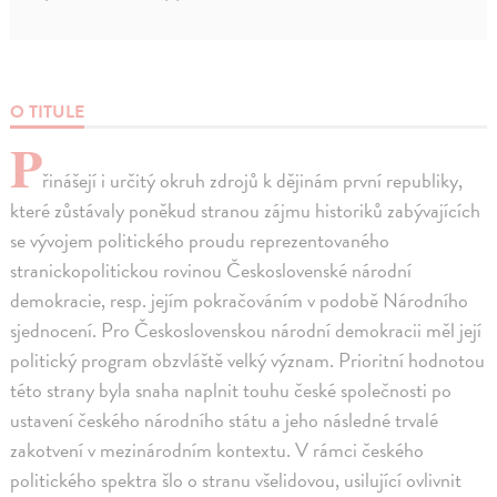
O TITULE
P
řinášejí i určitý okruh zdrojů k dějinám první republiky,
které zůstávaly poněkud stranou zájmu historiků zabývajících
se vývojem politického proudu reprezentovaného
stranickopolitickou rovinou Československé národní
demokracie, resp. jejím pokračováním v podobě Národního
sjednocení. Pro Československou národní demokracii měl její
politický program obzvláště velký význam. Prioritní hodnotou
této strany byla snaha naplnit touhu české společnosti po
ustavení českého národního státu a jeho následné trvalé
zakotvení v mezinárodním kontextu. V rámci českého
politického spektra šlo o stranu všelidovou, usilující ovlivnit