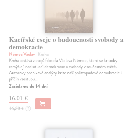
Kacířské eseje o budoucnosti svobody a
demokracie
Němec Václav
| Kniha
Kniha sestává z esejů filosofa Václava Němce, které se kriticky
zamýšlejí nad situací demokracie a svobody v současném světě.
Autorovy pronikavé analýzy krize naší polistopadové demokracie i
příčin vzestupu…
Zasielame do 14 dní
16,01 €
16,50 €
?