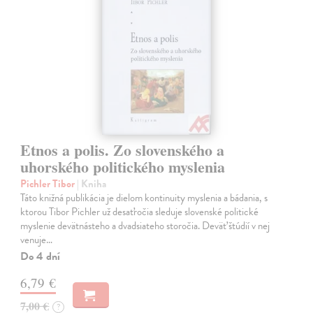
Etnos a polis. Zo slovenského a
uhorského politického myslenia
Pichler Tibor
| Kniha
Táto knižná publikácia je dielom kontinuity myslenia a bádania, s
ktorou Tibor Pichler už desaťročia sleduje slovenské politické
myslenie devätnásteho a dvadsiateho storočia. Deväť štúdií v nej
venuje…
Do 4 dní
6,79 €
7,00 €
?