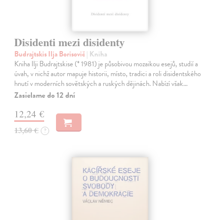
Disidenti mezi disidenty
Budrajtskis Ilja Borisovič
| Kniha
Kniha Ilji Budrajtskise (* 1981) je působivou mozaikou esejů, studií a
úvah, v nichž autor mapuje historii, místo, tradici a roli disidentského
hnutí v moderních sovětských a ruských dějinách. Nabízí však…
Zasielame do 12 dní
12,24 €
13,60 €
?