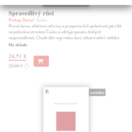
Spravedlivý růst
Prokop Daniel
| Kniha
Rovné šance, efektivní reformy a prosperita širší společnosti jako lék
na politickou strnulost Česko si udržuje spoustu drahých
nespravedlností. Chudé děti mají malou šanci získat kvalitní vzdělání.
Na sklade
24,51 €
25,80 €
?
novinka