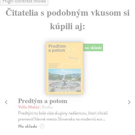
High-contrast mode
Čitatelia s podobným vkusom si
kúpili aj:
na sklade
Město a jeho nejisté zdi
T
Murakami Haruki
| Kniha
Ma
Ty jsi to byla, kdo mi vyprávěl o tom městě. Město a
JE
jeho nejisté zdi – dlouho očekávaný román Haru...
NA
muž
Na sklade
?
Za