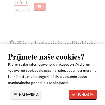
31,21 €
22
32,85 €
?
24
Ďalšie z kategórie politológia
Príjmete naše cookies?
na sklade
K prevádzke internetového kníhkupectva Artforum
využívame cookies slúžiace na zabezpečenie a meranie
funkčnosti, marketingové účely a zaistenie vášho
maximálneho pohodlia a spokojnosti.
NASTAVENIA
SÚHLASÍM