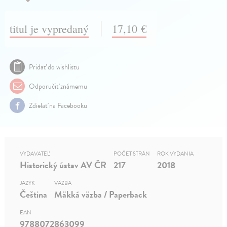
titul je vypredaný
17,10 €
Pridať do wishlistu
Odporučiť známemu
Zdielať na Facebooku
VYDAVATEĽ
POČET STRÁN
ROK VYDANIA
Historický ústav AV ČR
217
2018
JAZYK
VÄZBA
Čeština
Mäkká väzba / Paperback
EAN
9788072863099