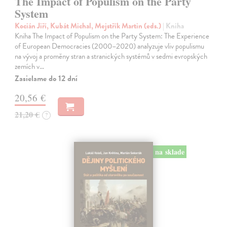
The Impact of Populism on the Party
System
Kocián Jiří, Kubát Michal, Mejstřík Martin (eds.)
| Kniha
Kniha The Impact of Populism on the Party System: The Experience
of European Democracies (2000–2020) analyzuje vliv populismu
na vývoj a proměny stran a stranických systémů v sedmi evropských
zemích v…
Zasielame do 12 dní
20,56 €
21,20 €
?
na sklade