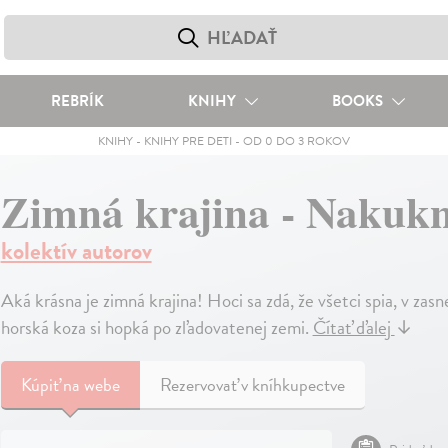
REBRÍK
KNIHY
BOOKS
KNIHY
-
KNIHY PRE DETI
-
OD 0 DO 3 ROKOV
Zimná krajina - Nakukn
kolektív autorov
Aká krásna je zimná krajina! Hoci sa zdá, že všetci spia, v zas
horská koza si hopká po zľadovatenej zemi.
Čítať ďalej
↓
Kúpiť
na webe
Rezervovať v kníhkupectve