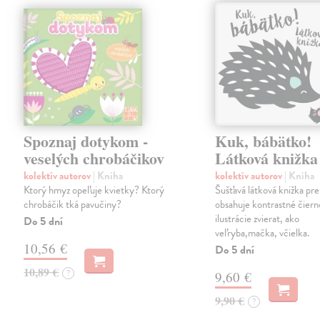
Spoznaj dotykom -
Kuk, bábätko!
veselých chrobáčikov
Látková knižka
kolektív autorov
| Kniha
kolektív autorov
| Kniha
Ktorý hmyz opeľuje kvietky? Ktorý
Šušťavá látková knižka pre
chrobáčik tká pavučiny?
obsahuje kontrastné čiern
ilustrácie zvierat, ako
Do 5 dní
veľryba,mačka, včielka.
10,56 €
Do 5 dní
10,89 €
?
9,60 €
9,90 €
?