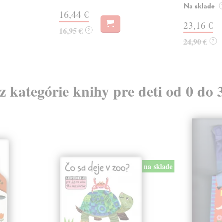
Na sklade
16,44 €
23,16 €
16,95 €
?
24,90 €
?
 z kategórie knihy pre deti od 0 do 
na sklade