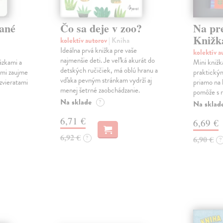
ané
Čo sa deje v zoo?
Na pr
Knižk
kolektív autorov
| Kniha
Ideálna prvá knižka pre vaše
kolektív 
najmenšie deti. Je veľká akurát do
ázkami a
Mini knižk
detských ručičiek, má oblú hranu a
ami zaujme
praktický
vďaka pevným stránkam vydrží aj
 zvieratami
priamo na 
menej šetrné zaobchádzanie.
pomôže s r
Na sklade
?
Na sklad
6,71 €
6,69 €
6,92 €
?
6,90 €
?