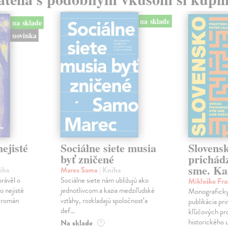
na sklade
na sklade
novinka
ejisté
Sociálne siete musia
Slovens
byť zničené
prichád
sme. Ka
iha
Marec Samo
| Kniha
právěl o
Sociálne siete nám ubližujú ako
Mikloško Fra
o nejisté
jednotlivcom a kazia medziľudské
Monograficky
ý román
vzťahy, rozkladajú spoločnosť a
publikácia pri
def...
kľúčových pr
historického u
Na sklade
?