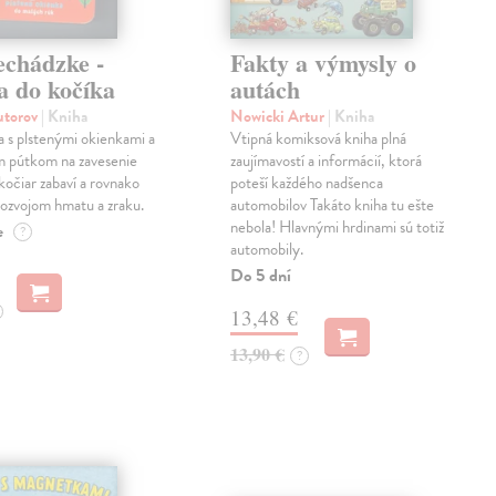
echádzke -
Fakty a výmysly o
a do kočíka
autách
autorov
| Kniha
Nowicki Artur
| Kniha
a s plstenými okienkami a
Vtipná komiksová kniha plná
m pútkom na zavesenie
zaujímavostí a informácií, ktorá
kočiar zabaví a rovnako
poteší každého nadšenca
ozvojom hmatu a zraku.
automobilov Takáto kniha tu ešte
nebola! Hlavnými hrdinami sú totiž
e
?
automobily.
Do 5 dní
13,48 €
13,90 €
?