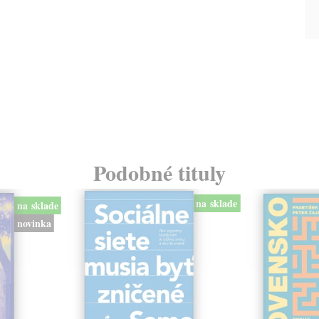
Podobné tituly
na sklade
na sklade
novinka