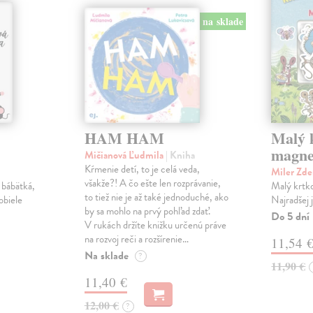
na sklade
HAM HAM
Malý k
magne
Mičianová Ľudmila
| Kniha
Kŕmenie detí, to je celá veda,
Miler Zd
všakže?! A čo ešte len rozprávanie,
 bábätká,
Malý krtko
to tiež nie je až také jednoduché, ako
obiele
Najradšej 
by sa mohlo na prvý pohľad zdať.
Do 5 dní
V rukách držíte knižku určenú práve
na rozvoj reči a rozšírenie…
11,54 
Na sklade
?
11,90 €
11,40 €
12,00 €
?