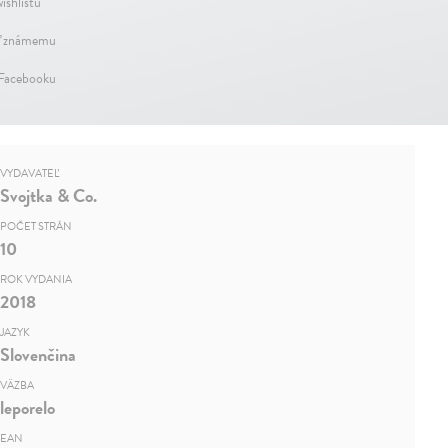
ishlistu
ť známemu
 Facebooku
VYDAVATEĽ
Svojtka & Co.
POČET STRÁN
10
ROK VYDANIA
2018
JAZYK
Slovenčina
VÄZBA
leporelo
EAN