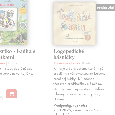
predpredaj
rtko - Kniha s
Logopedické
tkami
básničky
eněk
| Kniha
Kačmárová Lenka
| Kniha
 má vždy dobrú náladu.
Kniha je určená deťom, ktoré majú
je vonku na veľkej lúke.
problémy s výslovnosťou artikulačne
náročnej hlásky R. Nadchne
všetkých predškolákov aj školákov,
€
ktorí sa zoznamujú s čítaním. Vďaka
zábavným básničkám a zaujímavým
?
úlohám…
Predpredaj, vychádza
25.8.2026, zasielame do 5 dní
od vydania