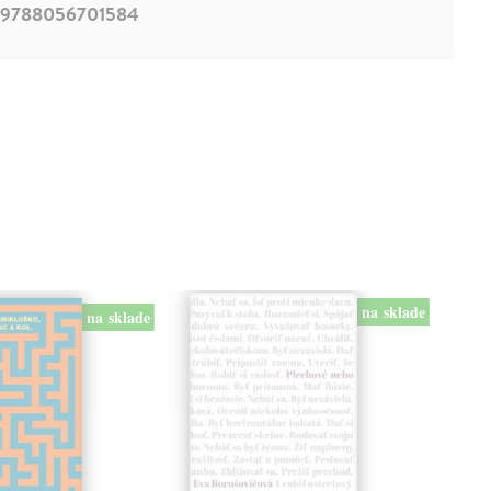
9788056701584
na sklade
na sklade