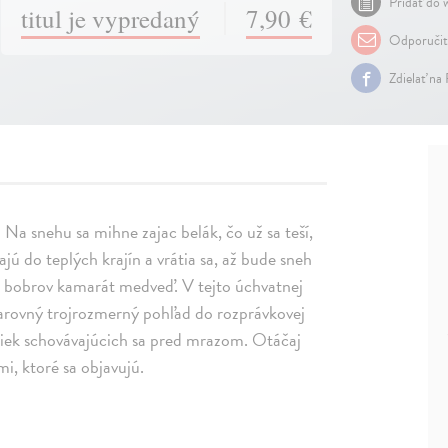
Pridať do w
titul je vypredaný
7,90 €
Odporuči
Zdielať na
Na snehu sa mihne zajac belák, čo už sa teší,
jú do teplých krajín a vrátia sa, až bude sneh
je bobrov kamarát medveď. V tejto úchvatnej
arovný trojrozmerný pohľad do rozprávkovej
atiek schovávajúcich sa pred mrazom. Otáčaj
i, ktoré sa objavujú.