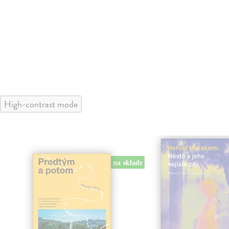
High-contrast mode
na sklade