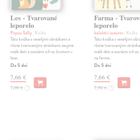
Les - Tvarované
Farma - Tvarov
leporelo
leporelo
Payne Sally
| Kniha
kolektív autorov
| Kniha
Táto knižka s veselými obrázkami a
Táto knižka s veselými obr
rôzne tvarovanými stránkami zaujme
rôzne tvarovanými stránk
malé deti a zoznámi ich so životom v
malé deti a zoznámi ich so
lese.
na farme.
Do 5 dní
Do 5 dní
7,66 €
7,66 €
7,90 €
7,90 €
?
?