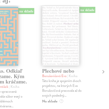
na sklade
na sklade
ko. Odkiaľ
Plechové nebo
Po
zame. Kým
Borušovičová Eva
| Kniha
Kun
m kráčame.
Táto kniha je spojením dvoch
Poma
projektov, na ktorých Eva
čty
ntišek
| Kniha
Borušovičová pracovala až do
naps
 spracovaná
svojich posledný...
česk
náša súbor esejí o
Na sklade
Na 
oblémoch
?
tvárania...