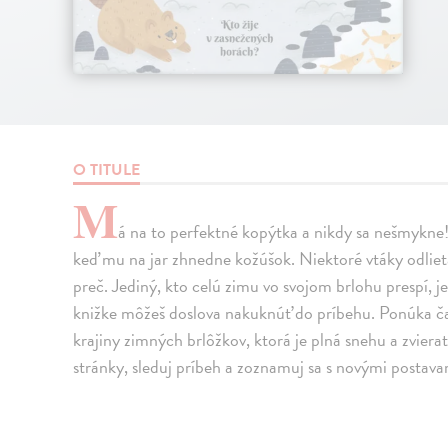
O TITULE
M
á na to perfektné kopýtka a nikdy sa nešmykne! 
keď mu na jar zhnedne kožúšok. Niektoré vtáky odlieta
preč. Jediný, kto celú zimu vo svojom brlohu prespí, 
knižke môžeš doslova nakuknúť do príbehu. Ponúka č
krajiny zimných brlôžkov, ktorá je plná snehu a zvier
stránky, sleduj príbeh a zoznamuj sa s novými postavam