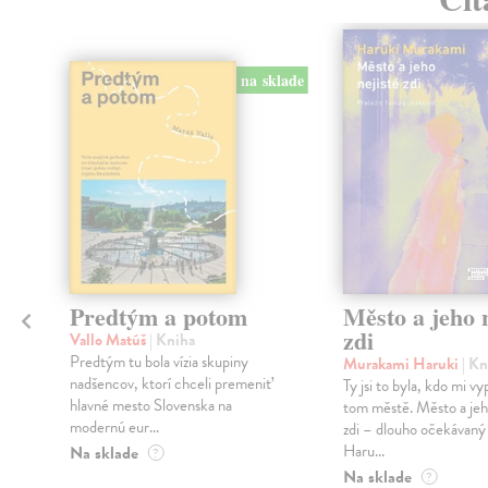
na sklade
Predtým a potom
Město a jeho n
zdi
Vallo Matúš
| Kniha
Predtým tu bola vízia skupiny
Murakami Haruki
| Kn
nadšencov, ktorí chceli premeniť
Ty jsi to byla, kdo mi vy
hlavné mesto Slovenska na
tom městě. Město a jeh
modernú eur...
zdi – dlouho očekávan
Haru...
Na sklade
?
Na sklade
?