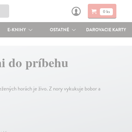
0 ks
E-KNIHY
OSTATNÉ
DAROVACIE KARTY
i do príbehu
nežených horách je živo. Z nory vykukuje bobor a