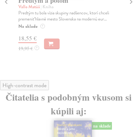
Predtým a potom
Mě
Vallo Matúš
| Kniha
Mu
Predtým tu bola vízia skupiny nadšencov, ktorí chceli
Ty 
premeniť hlavné mesto Slovenska na modernú eur...
jeh
Na sklade
Na
?
18,55 €
31
19,95 €
32
?
High-contrast mode
Čitatelia s podobným vkusom si
kúpili aj:
na sklade