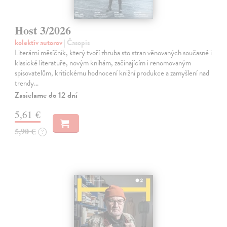
Host 3/2026
kolektív autorov
| Časopis
Literární měsíčník, který tvoří zhruba sto stran věnovaných současné i
klasické literatuře, novým knihám, začínajícím i renomovaným
spisovatelům, kritickému hodnocení knižní produkce a zamyšlení nad
trendy…
Zasielame do 12 dní
5,61 €
5,90 €
?