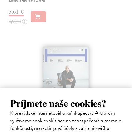
Zasielame do 12 dní
5,61 €
5,90 €
?
Príjmete naše cookies?
Host 5/2026
K prevádzke internetového kníhkupectva Artforum
využívame cookies slúžiace na zabezpečenie a meranie
kolektív autorov
| Časopis
Literární měsíčník, který tvoří zhruba sto stran věnovaných současné i
funkčnosti, marketingové účely a zaistenie vášho
klasické literatuře, novým knihám, začínajícím i renomovaným