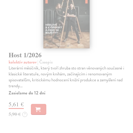
Host 1/2026
kolektív autorov
| Časopis
Literární měsíčník, který tvoří zhruba sto stran věnovaných současné i
klasické literatuře, novým knihám, začínajícím i renomovaným
spisovatelům, kritickému hodnocení knižní produkce a zamyšlení nad
trendy…
Zasielame do 12 dní
5,61 €
5,90 €
?