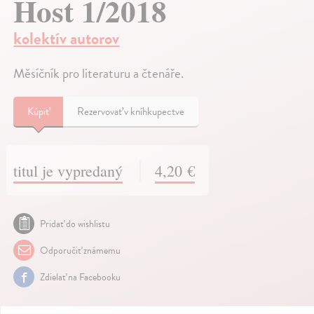
Host 1/2018
kolektív autorov
Měsíčník pro literaturu a čtenáře.
Kúpiť
Rezervovať v kníhkupectve
titul je vypredaný
4,20 €
Pridať do wishlistu
Odporučiť známemu
Zdielať na Facebooku