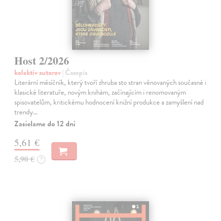
Host 2/2026
kolektív autorov
| Časopis
Literární měsíčník, který tvoří zhruba sto stran věnovaných současné i
klasické literatuře, novým knihám, začínajícím i renomovaným
spisovatelům, kritickému hodnocení knižní produkce a zamyšlení nad
trendy…
Zasielame do 12 dní
5,61 €
5,90 €
?