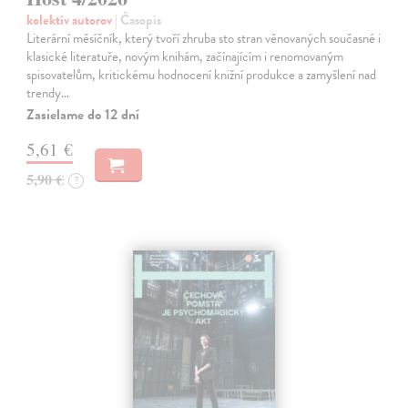
kolektív autorov
| Časopis
Literární měsíčník, který tvoří zhruba sto stran věnovaných současné i
klasické literatuře, novým knihám, začínajícím i renomovaným
spisovatelům, kritickému hodnocení knižní produkce a zamyšlení nad
trendy…
Zasielame do 12 dní
5,61 €
5,90 €
?