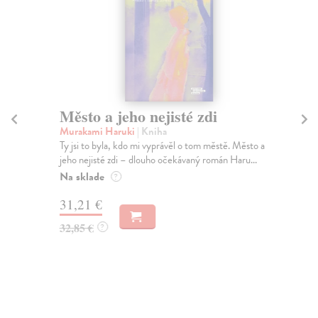
Město a jeho nejisté zdi
Tr
Murakami Haruki
| Kniha
Ma
Ty jsi to byla, kdo mi vyprávěl o tom městě. Město a
JE
jeho nejisté zdi – dlouho očekávaný román Haru...
NAŠ
muž
Na sklade
?
Za
31,21 €
22
32,85 €
?
24