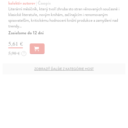
kolektív autorov
| Časopis
Literární měsíčník, který tvoří zhruba sto stran věnovaných současné i
klasické literatuře, novým knihám, začínajícím i renomovaným
spisovatelům, kritickému hodnocení knižní produkce a zamyšlení nad
trendy…
Zasielame do 12 dní
5,61 €
5,90 €
?
ZOBRAZIŤ ĎALŠIE Z KATEGÓRIE HOST