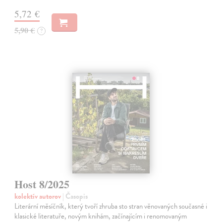
5,72 €
5,90 €
?
Host 8/2025
kolektív autorov
| Časopis
Literární měsíčník, který tvoří zhruba sto stran věnovaných současné i
klasické literatuře, novým knihám, začínajícím i renomovaným