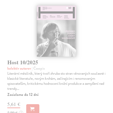
Host 10/2025
kolektív autorov
| Časopis
Literární měsíčník, který tvoří zhruba sto stran věnovaných současné i
klasické literatuře, novým knihám, začínajícím i renomovaným
spisovatelům, kritickému hodnocení knižní produkce a zamyšlení nad
trendy…
Zasielame do 12 dní
5,61 €
5,90 €
?