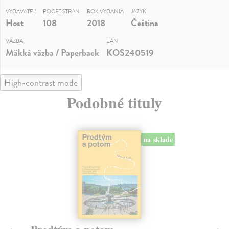
VYDAVATEĽ
POČET STRÁN
ROK VYDANIA
JAZYK
Host
108
2018
Čeština
VÄZBA
EAN
Mäkká väzba / Paperback
KOS240519
High-contrast mode
Podobné tituly
na sklade