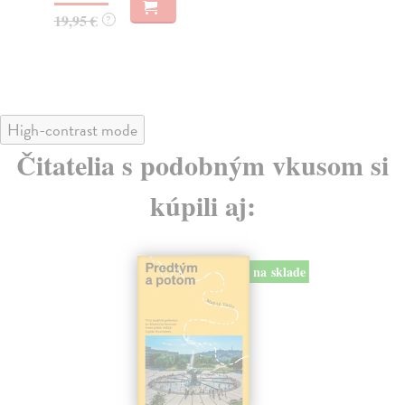
22
32,85 €
?
24
High-contrast mode
Čitatelia s podobným vkusom si
kúpili aj:
na sklade