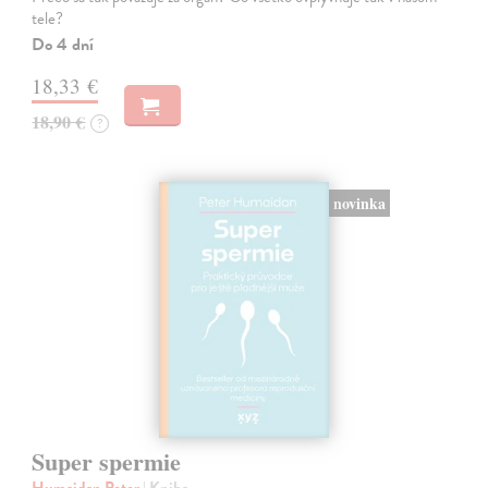
tele?
Do 4 dní
18,33 €
18,90 €
?
novinka
Super spermie
Humaidan Peter
| Kniha