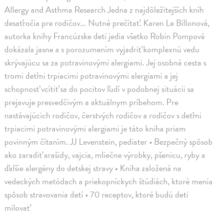
Allergy and Asthma Research Jedna z najdôležitejších kníh
desaťročia pre rodičov... Nutné prečítať. Karen Le Billonová,
autorka knihy Francúzske deti jedia všetko Robin Pompová
dokázala jasne a s porozumením vyjadriť komplexnú vedu
skrývajúcu sa za potravinovými alergiami. Jej osobná cesta s
tromi deťmi trpiacimi potravinovými alergiami a jej
schopnosť vcítiť sa do pocitov ľudí v podobnej situácii sa
prejavuje presvedčivým a aktuálnym príbehom. Pre
nastávajúcich rodičov, čerstvých rodičov a rodičov s deťmi
trpiacimi potravinovými alergiami je táto kniha priam
povinným čítaním. JJ Levenstein, pediater • Bezpečný spôsob
ako zaradiť arašidy, vajcia, mliečne výrobky, pšenicu, ryby a
ďalšie alergény do detskej stravy • Kniha založená na
vedeckých metódach a priekopníckych štúdiách, ktoré menia
spôsob stravovania detí • 70 receptov, ktoré budú deti
milovať