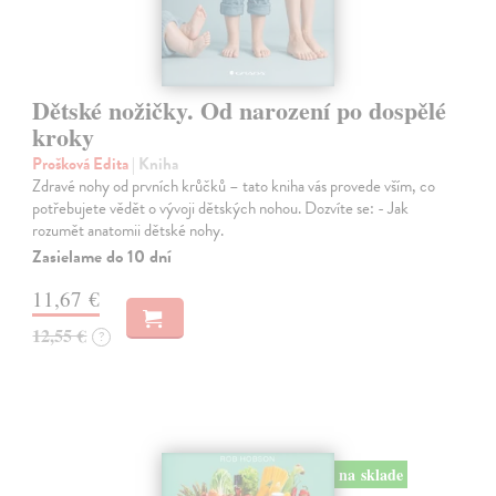
Dětské nožičky. Od narození po dospělé
kroky
Prošková Edita
| Kniha
Zdravé nohy od prvních krůčků – tato kniha vás provede vším, co
potřebujete vědět o vývoji dětských nohou. Dozvíte se: - Jak
rozumět anatomii dětské nohy.
Zasielame do 10 dní
11,67 €
12,55 €
?
na sklade