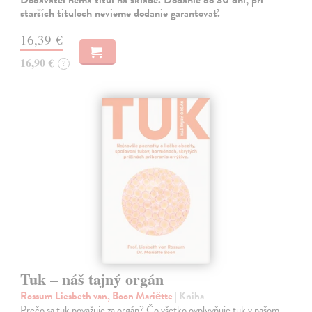
starších tituloch nevieme dodanie garantovať.
16,39 €
16,90 €
?
Tuk – náš tajný orgán
Rossum Liesbeth van, Boon Mariëtte
| Kniha
Prečo sa tuk považuje za orgán? Čo všetko ovplyvňuje tuk v našom