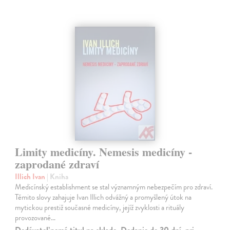
Limity medicíny. Nemesis medicíny -
zaprodané zdraví
Illich Ivan
| Kniha
Medicínský establishment se stal významným nebezpečím pro zdraví.
Těmito slovy zahajuje Ivan Illich odvážný a promyšlený útok na
mytickou prestiž současné medicíny, jejíž zvyklosti a rituály
provozované…
Dodávateľ nemá titul na sklade. Dodanie do 30 dní, pri