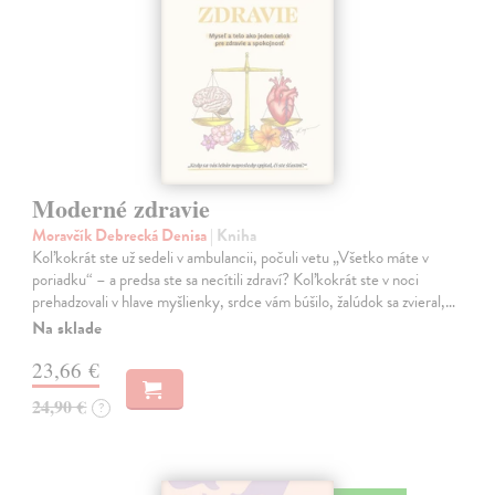
Moderné zdravie
Moravčík Debrecká Denisa
| Kniha
Koľkokrát ste už sedeli v ambulancii, počuli vetu „Všetko máte v
poriadku“ – a predsa ste sa necítili zdraví? Koľkokrát ste v noci
prehadzovali v hlave myšlienky, srdce vám búšilo, žalúdok sa zvieral,…
Na sklade
23,66 €
24,90 €
?