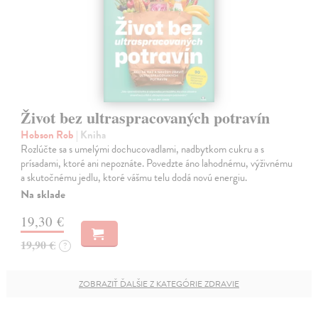
Život bez ultraspracovaných potravín
Hobson Rob
| Kniha
Rozlúčte sa s umelými dochucovadlami, nadbytkom cukru a s
prísadami, ktoré ani nepoznáte. Povedzte áno lahodnému, výživnému
a skutočnému jedlu, ktoré vášmu telu dodá novú energiu.
Na sklade
19,30 €
19,90 €
?
ZOBRAZIŤ ĎALŠIE Z KATEGÓRIE ZDRAVIE