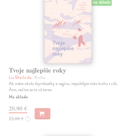
na sklade
Tvoje najlepšie roky
Liz Sheila de
| Kniha
Ak máte okolo štyridsiatky a vagínu, nepúšťajte túto knihu z rúk.
Áno, začína sa to už teraz.
Na sklade
20,90 €
22,00 €
?