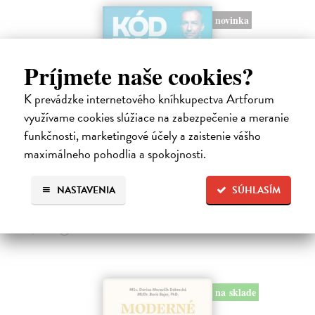
novinka
Príjmete naše cookies?
K prevádzke internetového kníhkupectva Artforum
využívame cookies slúžiace na zabezpečenie a meranie
Kód zad
funkčnosti, marketingové účely a zaistenie vášho
Novotný Michal
| Kniha
maximálneho pohodlia a spokojnosti.
Co dělat, když vás bolí záda? Cvičit?
Do 3 dní
NASTAVENIA
SÚHLASÍM
17,96 €
19,95 €
?
na sklade