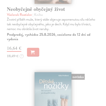
Neobyčejně obyčejný život
Václavek Rostislav
| Kniha
Životní příběh muže, který stále objevuje zapomenutou sílu něčeho
tak neobyčejně obyčejného, jako je dech. Když mu bylo třináct,
nemoc mu obrátila život naruby.
Predpredaj, vychádza 25.8.2026, zasielame do 12 dní od
vydania
16,64 €
18,49 €
?
novinka