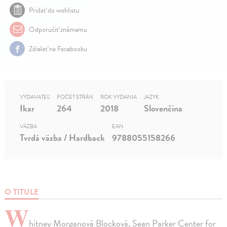
Pridať do wishlistu
Odporučiť známemu
Zdielať na Facebooku
VYDAVATEĽ
POČET STRÁN
ROK VYDANIA
JAZYK
Ikar
264
2018
Slovenčina
VÄZBA
EAN
Tvrdá väzba / Hardback
9788055158266
O TITULE
W
hitney Morganová Blocková, Sean Parker Center for