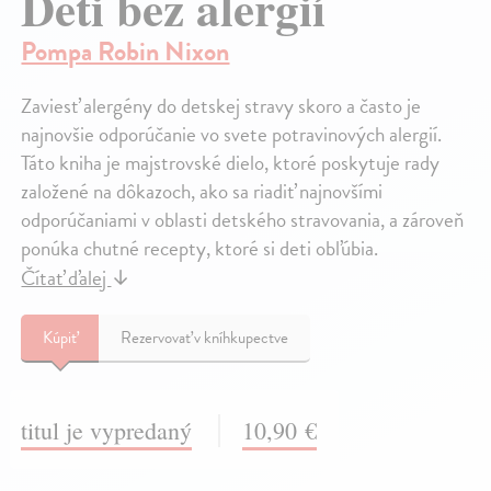
Deti bez alergií
Pompa Robin Nixon
Zaviesť alergény do detskej stravy skoro a často je
najnovšie odporúčanie vo svete potravinových alergií.
Táto kniha je majstrovské dielo, ktoré poskytuje rady
založené na dôkazoch, ako sa riadiť najnovšími
odporúčaniami v oblasti detského stravovania, a zároveň
ponúka chutné recepty, ktoré si deti obľúbia.
Čítať ďalej
↓
Kúpiť
Rezervovať v kníhkupectve
titul je vypredaný
10,90 €