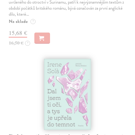
uvrženého do otroctví v Surinamu, patří k nejvýznamnějším textům z
období počátků britského románu, bývá označován za první anglické
dílo, které…
Na sklade
?
15,68 €
16,50 €
?