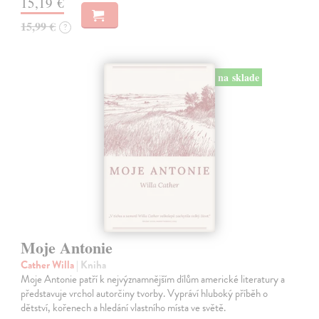
15,19 €
15,99 €
?
na sklade
Moje Antonie
Cather Willa
| Kniha
Moje Antonie patří k nejvýznamnějším dílům americké literatury a
představuje vrchol autorčiny tvorby. Vypráví hluboký příběh o
dětství, kořenech a hledání vlastního místa ve světě.