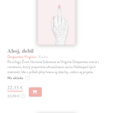
Ahoj, debil
Despentes Virginie
| Kniha
Po trilógii Život Vernona Subutexa sa Virginie Despentes vracia s
románom, ktorý pripomína ultrasúčasnú verziu Nebezpečných
známostí. Ide o príbeh plný hnevu aj útechy, vzdoru aj prijatia.
Na sklade
?
22,33 €
23,50 €
?