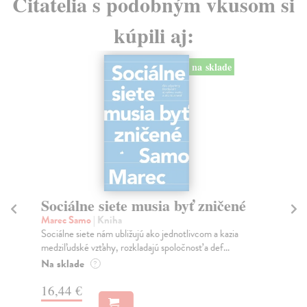
Čitatelia s podobným vkusom si
kúpili aj:
na sklade
Sociálne siete musia byť zničené
S
K
Marec Samo
| Kniha
Sociálne siete nám ubližujú ako jednotlivcom a kazia
Mik
medziľudské vzťahy, rozkladajú spoločnosť a def...
Mon
o k
Na sklade
?
Na
16,44 €
23