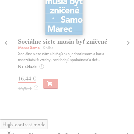
Sociálne siete musia byť zničené
S
K
Marec Samo
| Kniha
Sociálne siete nám ubližujú ako jednotlivcom a kazia
Mik
medziľudské vzťahy, rozkladajú spoločnosť a def...
Mon
o k
Na sklade
?
Na
16,44 €
23
16,95 €
?
24
High-contrast mode