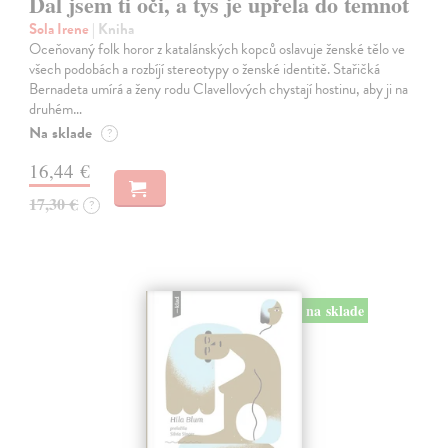
Dal jsem ti oči, a tys je upřela do temnot
Sola Irene
| Kniha
Oceňovaný folk horor z katalánských kopců oslavuje ženské tělo ve
všech podobách a rozbíjí stereotypy o ženské identitě. Stařičká
Bernadeta umírá a ženy rodu Clavellových chystají hostinu, aby ji na
druhém…
Na sklade
?
16,44 €
17,30 €
?
na sklade