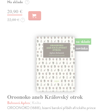
Na sklade
?
20,90 €
22,00 €
?
na sklade
novinka
Oroonoko aneb Královský otrok
Behnová Aphra
| Kniha
OROONOKO (1688), bizarní barokní příběh afrického prince