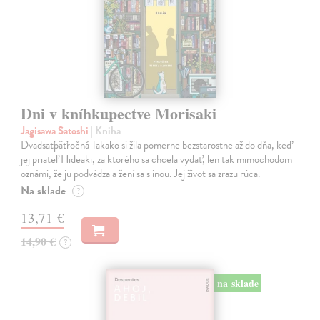
Dni v kníhkupectve Morisaki
Jagisawa Satoshi
| Kniha
Dvadsaťpäťročná Takako si žila pomerne bezstarostne až do dňa, keď
jej priateľ Hideaki, za ktorého sa chcela vydať, len tak mimochodom
oznámi, že ju podvádza a žení sa s inou. Jej život sa zrazu rúca.
Na sklade
?
13,71 €
14,90 €
?
na sklade