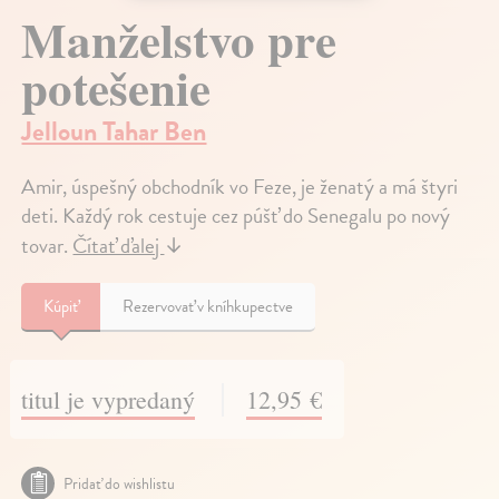
Manželstvo pre
potešenie
Jelloun Tahar Ben
Amir, úspešný obchodník vo Feze, je ženatý a má štyri
deti. Každý rok cestuje cez púšť do Senegalu po nový
tovar.
Čítať ďalej
↓
Kúpiť
Rezervovať v kníhkupectve
titul je vypredaný
12,95 €
Pridať do wishlistu