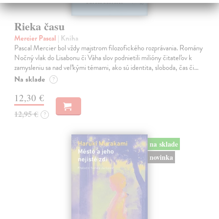
Rieka času
Mercier Pascal
| Kniha
Pascal Mercier bol vždy majstrom filozofického rozprávania. Romány
Nočný vlak do Lisabonu či Váha slov podnietili milióny čitateľov k
zamysleniu sa nad veľkými témami, ako sú identita, sloboda, čas či…
Na sklade
?
12,30 €
12,95 €
?
na sklade
novinka