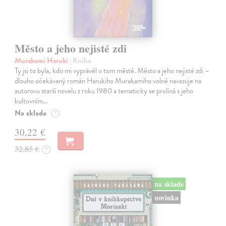
Město a jeho nejisté zdi
Murakami Haruki
| Kniha
Ty jsi to byla, kdo mi vyprávěl o tom městě. Město a jeho nejisté zdi –
dlouho očekávaný román Harukiho Murakamiho volně navazuje na
autorovu starší novelu z roku 1980 a tematicky se prolíná s jeho
kultovním…
Na sklade
?
30,22 €
32,85 €
?
na sklade
novinka