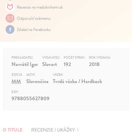
Recenzia na medziknihami.sk
Odporučiť známemu
Zdielať na Facebooku
PREKLADATEĽ
VYDAVATEĽ
POČET STRÁN
ROK VYDANIA
Navrátil Igor
Slovart
192
2018
EDÍCIA
JAZYK
VÄZBA
MM
Slovenčina
Tvrdá väzba / Hardback
EAN
9788055627809
O TITULE
RECENZIE / UKÁŽKY
1