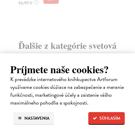
16,95 €
?
24
Ďalšie z kategórie svetová
beletria
Príjmete naše cookies?
K prevádzke internetového kníhkupectva Artforum
na sklade
využívame cookies slúžiace na zabezpečenie a meranie
funkčnosti, marketingové účely a zaistenie vášho
maximálneho pohodlia a spokojnosti.
NASTAVENIA
SÚHLASÍM