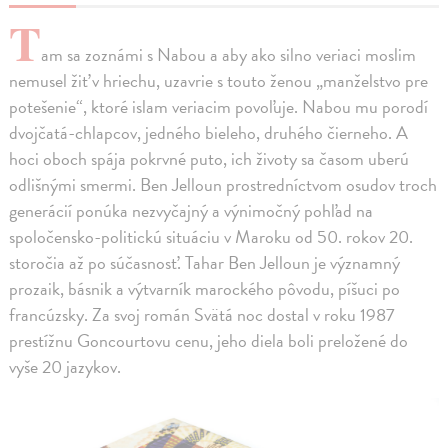
T
am sa zoznámi s Nabou a aby ako silno veriaci moslim
nemusel žiť v hriechu, uzavrie s touto ženou „manželstvo pre
potešenie“, ktoré islam veriacim povoľuje. Nabou mu porodí
dvojčatá-chlapcov, jedného bieleho, druhého čierneho. A
hoci oboch spája pokrvné puto, ich životy sa časom uberú
odlišnými smermi. Ben Jelloun prostredníctvom osudov troch
generácií ponúka nezvyčajný a výnimočný pohľad na
spoločensko-politickú situáciu v Maroku od 50. rokov 20.
storočia až po súčasnosť. Tahar Ben Jelloun je významný
prozaik, básnik a výtvarník marockého pôvodu, píšuci po
francúzsky. Za svoj román Svätá noc dostal v roku 1987
prestížnu Goncourtovu cenu, jeho diela boli preložené do
vyše 20 jazykov.