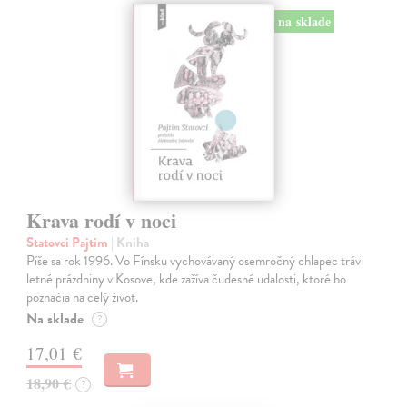
na sklade
Krava rodí v noci
Statovci Pajtim
| Kniha
Píše sa rok 1996. Vo Fínsku vychovávaný osemročný chlapec trávi
letné prázdniny v Kosove, kde zažíva čudesné udalosti, ktoré ho
poznačia na celý život.
Na sklade
?
17,01 €
18,90 €
?