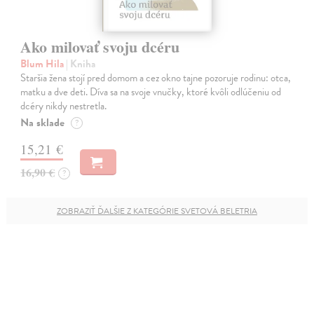
Ako milovať svoju dcéru
Blum Hila
| Kniha
Staršia žena stojí pred domom a cez okno tajne pozoruje rodinu: otca,
matku a dve deti. Díva sa na svoje vnučky, ktoré kvôli odlúčeniu od
dcéry nikdy nestretla.
Na sklade
?
15,21 €
16,90 €
?
ZOBRAZIŤ ĎALŠIE Z KATEGÓRIE SVETOVÁ BELETRIA