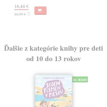
Na
16,44 €
23
16,95 €
?
24
Ďalšie z kategórie knihy pre deti
od 10 do 13 rokov
na sklade