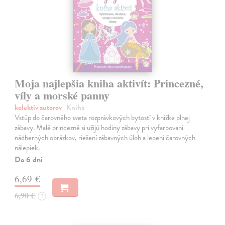
Moja najlepšia kniha aktivít: Princezné,
víly a morské panny
kolektív autorov
| Kniha
Vstúp do čarovného sveta rozprávkových bytostí v knižke plnej
zábavy. Malé princezné si užijú hodiny zábavy pri vyfarbovaní
nádherných obrázkov, riešení zábavných úloh a lepení čarovných
nálepiek.
Do 6 dní
6,69 €
6,90 €
?