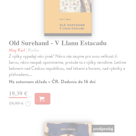
Old Surehand - V Llanu Estacadu
May Karl
| Kniha
Z výšky vypadají věci jinak! Něco nás zaujme pro svou velikost či
barvu, něco naopak opomineme, protože to z výšky nevidíme. Letíme
balonem nad Českou republikou, nad řekami a horami, nad rybníky a
přehradami,…
Na externom sklade v ČR. Dodanie do 16 dní
19,39 €
19,99 €
?
predpredaj