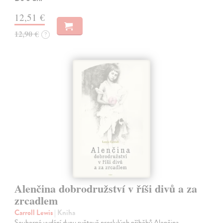
12,51 €
12,90 €
?
Alenčina dobrodružství v říši divů a za
zrcadlem
Carroll Lewis
| Kniha
Souborné vydání dvou světově proslulých příběhů Alenčina