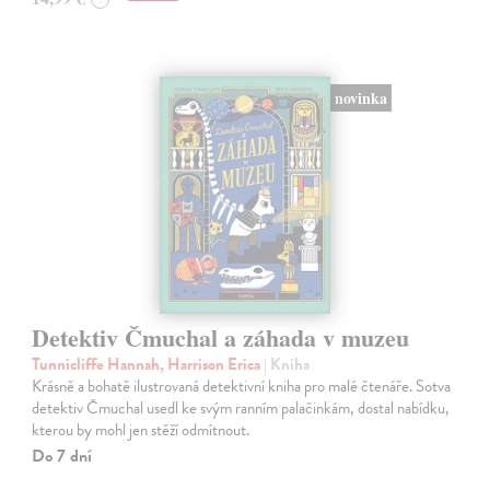
novinka
Detektiv Čmuchal a záhada v muzeu
Tunnicliffe Hannah, Harrison Erica
| Kniha
Krásně a bohatě ilustrovaná detektivní kniha pro malé čtenáře. Sotva
detektiv Čmuchal usedl ke svým ranním palačinkám, dostal nabídku,
kterou by mohl jen stěží odmítnout.
Do 7 dní