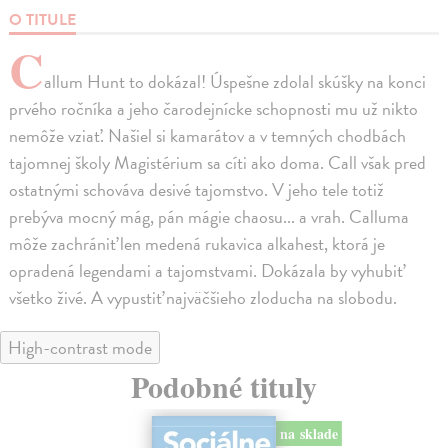
O TITULE
C
allum Hunt to dokázal! Úspešne zdolal skúšky na konci
prvého ročníka a jeho čarodejnícke schopnosti mu už nikto
nemôže vziať. Našiel si kamarátov a v temných chodbách
tajomnej školy Magistérium sa cíti ako doma. Call však pred
ostatnými schováva desivé tajomstvo. V jeho tele totiž
prebýva mocný mág, pán mágie chaosu... a vrah. Calluma
môže zachrániť len medená rukavica alkahest, ktorá je
opradená legendami a tajomstvami. Dokázala by vyhubiť
všetko živé. A vypustiť najväčšieho zloducha na slobodu.
High-contrast mode
Podobné tituly
na sklade