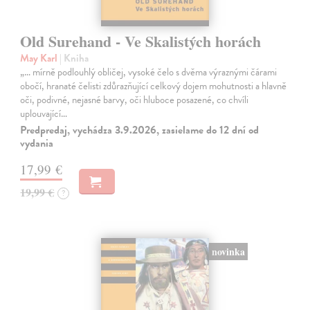
Old Surehand - Ve Skalistých horách
May Karl
| Kniha
„… mírně podlouhlý obličej, vysoké čelo s dvěma výraznými čárami
obočí, hranaté čelisti zdůrazňující celkový dojem mohutnosti a hlavně
oči, podivné, nejasné barvy, oči hluboce posazené, co chvíli
uplouvající…
Predpredaj, vychádza 3.9.2026, zasielame do 12 dní od
vydania
17,99 €
19,99 €
?
novinka