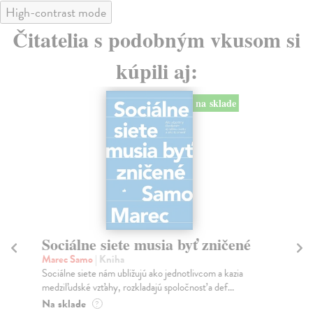
High-contrast mode
Čitatelia s podobným vkusom si
kúpili aj:
na sklade
Sociálne siete musia byť zničené
S
K
Marec Samo
| Kniha
Sociálne siete nám ubližujú ako jednotlivcom a kazia
Mik
medziľudské vzťahy, rozkladajú spoločnosť a def...
Mon
o k
Na sklade
?