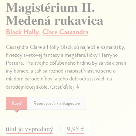
Magistérium II.
Medená rukavica
Black Holly
,
Clare Cassandra
Cassandra Clare a Holly Black sú najlepšie kamarátky,
hviezdy svetovej fantasy a megafanúšičky Harryho
Pottera. Pre svojho obľúbeného hrdinu by sa však priali
iný koniec, a tak sa rozhodli napísať vlastnú sériu o
mladom čarodejníkovi a jeho dobrodružstvách na
čarodejníckej škole.
Čítať ďalej
↓
Kúpiť
Rezervovať v kníhkupectve
titul je vypredaný
9,95 €