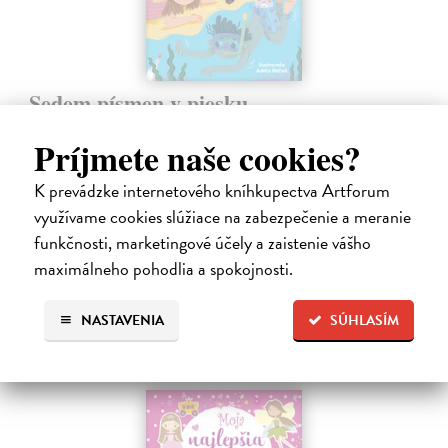
Sedem písmen v piesku
Hlušíková Marta
| Kniha
Príjmete naše cookies?
Dovolenka na Kréte je niekedy plná prekvapení. Súrodenci Noro a
Anabela pri mori spoznávajú svojráznych Chrtovcov, natrafia na
usušenú jaštericu, zaujmú ich Uwe a Hans, ktorí sú takmer celé dni
K prevádzke internetového kníhkupectva Artforum
zahrabaní…
využívame cookies slúžiace na zabezpečenie a meranie
Na sklade
?
funkčnosti, marketingové účely a zaistenie vášho
maximálneho pohodlia a spokojnosti.
14,20 €
14,95 €
?
NASTAVENIA
SÚHLASÍM