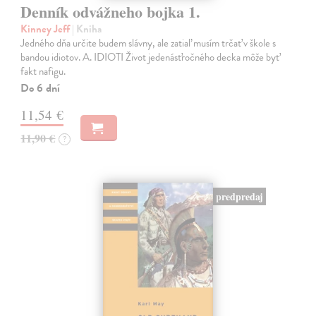
Denník odvážneho bojka 1.
Kinney Jeff
| Kniha
Jedného dňa určite budem slávny, ale zatiaľ musím trčať v škole s
bandou idiotov. A. IDIOTI Život jedenásťročného decka môže byť
fakt nafigu.
Do 6 dní
11,54 €
11,90 €
?
predpredaj