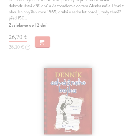
dobrodružství v říši divů a Za zrcadlem a co tam Alenka našla. První z
obou knih vyšla v roce 1865, druhá o sedm let později, tedy téměř
před 150…
Zasielame do 12 dní
26,70 €
28,10 €
?