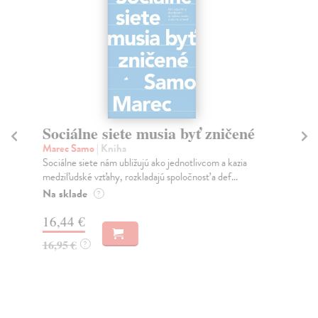
Sociálne siete musia byť zničené
S
K
Marec Samo
| Kniha
Sociálne siete nám ubližujú ako jednotlivcom a kazia
Mik
medziľudské vzťahy, rozkladajú spoločnosť a def...
Mon
o k
Na sklade
?
Na
16,44 €
23
16,95 €
?
24