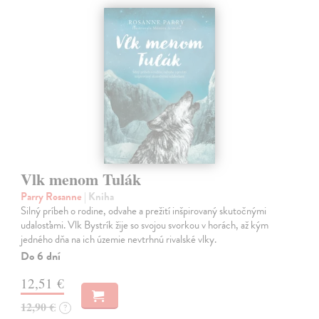
Vlk menom Tulák
Parry Rosanne
| Kniha
Silný príbeh o rodine, odvahe a prežití inšpirovaný skutočnými
udalosťami. Vlk Bystrík žije so svojou svorkou v horách, až kým
jedného dňa na ich územie nevtrhnú rivalské vlky.
Do 6 dní
12,51 €
12,90 €
?