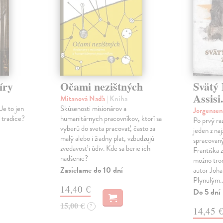
íry
Očami nezištných
Svätý 
Assisi
Mitanová Naďa
| Kniha
Je to jen
Skúsenosti misionárov a
Jorgense
í tradice?
humanitárnych pracovníkov, ktorí sa
Po prvý ra
vyberú do sveta pracovať, často za
jeden z na
malý alebo i žiadny plat, vzbudzujú
spracovaný
zvedavosť i údiv. Kde sa berie ich
Františka z
nadšenie?
možno tro
Zasielame do 10 dní
autor Joha
Plynulým
14,40 €
Do 5 dní
15,00 €
?
14,45 