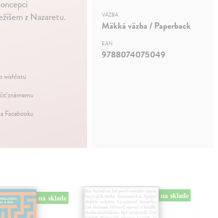
koncepci
Ježíšem z Nazaretu.
VÄZBA
Mäkká väzba / Paperback
EAN
9788074075049
o wishlistu
iť známemu
na Facebooku
na sklade
na sklade