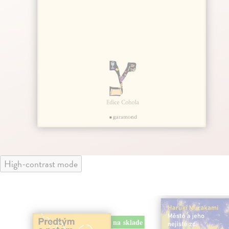
High-contrast mode
na sklade