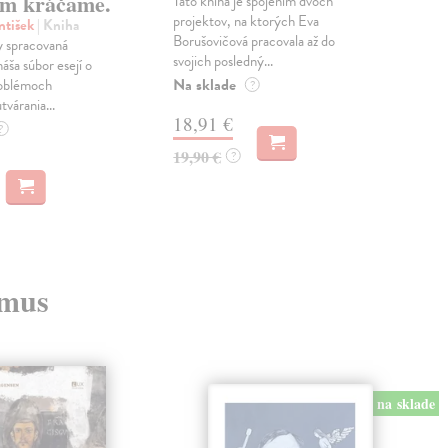
m kráčame.
Táto kniha je spojením dvoch
Poma
projektov, na ktorých Eva
čty
ntišek
| Kniha
Borušovičová pracovala až do
naps
 spracovaná
svojich posledný...
česk
náša súbor esejí o
Na sklade
Na 
oblémoch
?
tvárania...
18,91 €
14
?
19,90 €
15,
?
zmus
na sklade