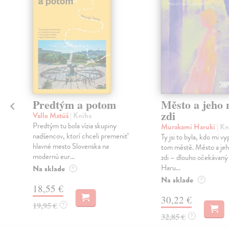
Predtým a potom
Město a jeho n
zdi
Vallo Matúš
| Kniha
Predtým tu bola vízia skupiny
Murakami Haruki
| Kn
nadšencov, ktorí chceli premeniť
Ty jsi to byla, kdo mi vy
hlavné mesto Slovenska na
tom městě. Město a jeh
modernú eur...
zdi – dlouho očekávan
Haru...
Na sklade
?
Na sklade
?
18,55 €
30,22 €
19,95 €
?
32,85 €
?