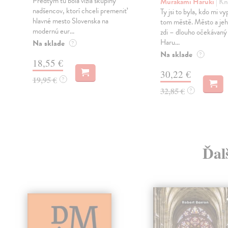
Predtým tu bola vízia skupiny
Murakami Haruki
| Kn
nadšencov, ktorí chceli premeniť
Ty jsi to byla, kdo mi vy
hlavné mesto Slovenska na
tom městě. Město a jeh
modernú eur...
zdi – dlouho očekávan
Haru...
Na sklade
?
Na sklade
?
18,55 €
30,22 €
19,95 €
?
32,85 €
?
Ďal