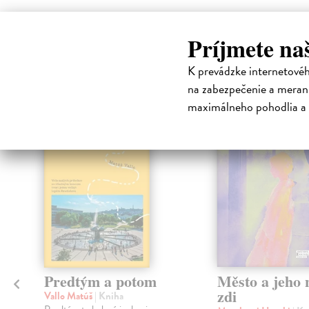
Príjmete na
High-contrast mode
K prevádzke internetové
Čit
na zabezpečenie a merani
maximálneho pohodlia a 
na sklade
Predtým a potom
Město a jeho n
zdi
Vallo Matúš
| Kniha