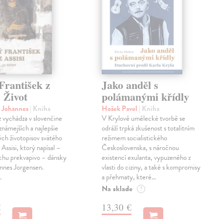
František z
Jako anděl s
. Život
polámanými křídly
n Johannes
| Kniha
Hošek Pavel
| Kniha
z vychádza v slovenčine
V Krylově umělecké tvorbě se
jznámejších a najlepšie
odráží trpká zkušenost s totalitním
ch životopisov svätého
režimem socialistického
 Assisi, ktorý napísal –
Československa, s náročnou
chu prekvapivo – dánsky
existencí exulanta, vypuzeného z
nnes Jorgensen.
vlasti do ciziny, a také s kompromisy
…
a přehmaty, které…
Na sklade
?
€
13,30 €