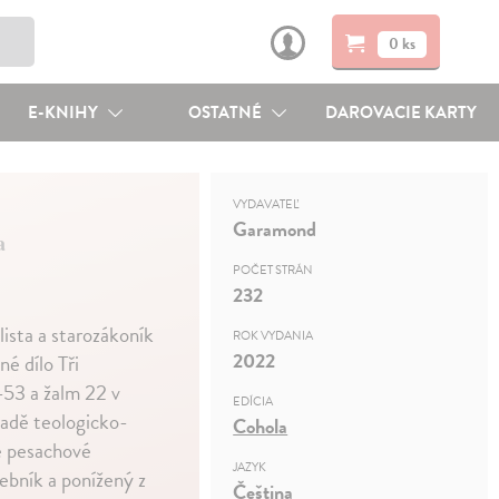
0 ks
E-KNIHY
OSTATNÉ
DAROVACIE KARTY
VYDAVATEĽ
Garamond
a
POČET STRÁN
232
ista a starozákoník
ROK VYDANIA
2022
é dílo Tři
-53 a žalm 22 v
EDÍCIA
ladě teologicko-
Cohola
že pesachové
JAZYK
žebník a ponížený z
Čeština