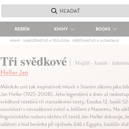
REBRÍK
KNIHY
BOOKS
KNIHY
-
NÁBOŽENSTVO A TEOLÓGIA
-
KRESŤANSTVO A JUDAIZMUS
Tři svědkové
Mojžíš - Izaiáš - žalmist
Heller Jan
Málokdo umí tak inspirativně mluvit o Starém zákonu jako bibl
Jan Heller (1925-2008). Jeho legendární a dnes už nedostupn
svědkové rozebírá tři starozákonní texty, Exodus 12, Izaiáš 52
souvislosti s novozákonní zvěstí a Ježíšem z Nazaretu. Na zák
lingvistického rozboru těchto tří textů Jan Heller dokazuje, 
události a hod beránka při východu židů z Egypta, Izaiášův slu