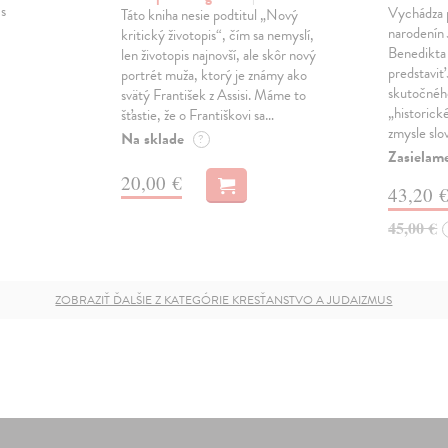
 s
Vychádza pr
Táto kniha nesie podtitul „Nový
narodenín
kritický životopis“, čím sa nemyslí,
Benedikta
len životopis najnovší, ale skôr nový
predstaviť 
portrét muža, ktorý je známy ako
skutočného
svätý František z Assisi. Máme to
„historick
šťastie, že o Františkovi sa…
zmysle slo
Na sklade
?
Zasielam
20,00 €
43,20 
45,00 €
ZOBRAZIŤ ĎALŠIE Z KATEGÓRIE KRESŤANSTVO A JUDAIZMUS