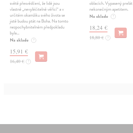
světě přesvědčení, že lidé jsou
oblacích. Vypasený prelát
vlastně „nevyléčitelně věřící“ a v
nekonečným apetitem.
určitém okamžiku svého života se
Na sklade
?
jistě budou ptát na Boha. Na tomto
nezpochybnitelném předpokladu
18,24 €
byla…
18,80 €
?
Na sklade
?
15,91 €
16,40 €
?