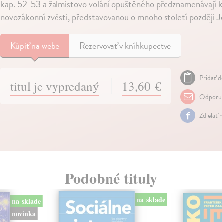
kap. 52-53 a žalmistovo volání opuštěného předznamenávají 
novozákonní zvěsti, představovanou o mnoho století později 
Kúpiť
na webe
Rezervovať v kníhkupectve
Pridať d
titul je vypredaný
13,60 €
Odporuč
Zdielať 
Podobné tituly
na sklade
na sklade
novinka