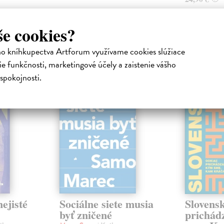
še cookies?
ho kníhkupectva Artforum využívame cookies slúžiace
atelia s podobným vkusom si kúpili
e funkčnosti, marketingové účely a zaistenie vášho
spokojnosti.
na sklade
na sklade
novinka
ejisté
Sociálne siete musia
Slovens
byť zničené
prichád