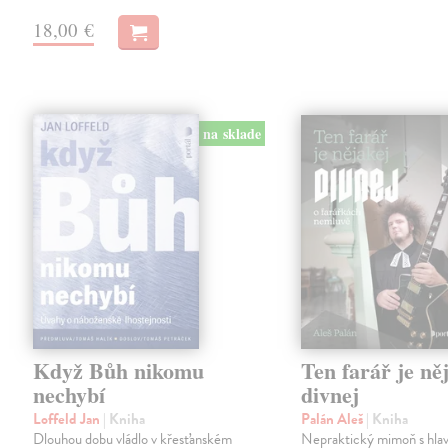
18,00 €
na sklade
Když Bůh nikomu
Ten farář je ně
nechybí
divnej
Loffeld Jan
| Kniha
Palán Aleš
| Kniha
Dlouhou dobu vládlo v křesťanském
Nepraktický mimoň s hlav