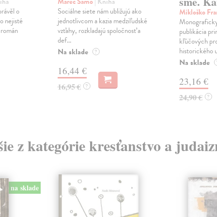
sme. Ka
iha
Marec Samo
| Kniha
právěl o
Sociálne siete nám ubližujú ako
Mikloško Fra
o nejisté
jednotlivcom a kazia medziľudské
Monograficky
ý román
vzťahy, rozkladajú spoločnosť a
publikácia pri
def...
kľúčových pr
historického u
Na sklade
?
Na sklade
16,44 €
23,16 €
16,95 €
?
24,90 €
?
šie z kategórie kresťanstvo a judai
na sklade