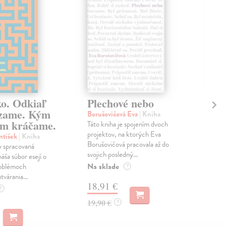
ko. Odkiaľ
Plechové nebo
Po
zame. Kým
Borušovičová Eva
| Kniha
Kun
m kráčame.
Táto kniha je spojením dvoch
Poma
projektov, na ktorých Eva
čty
ntišek
| Kniha
Borušovičová pracovala až do
naps
 spracovaná
svojich posledný...
česk
náša súbor esejí o
Na sklade
Na 
oblémoch
?
tvárania...
18,91 €
14
?
19,90 €
15,
?