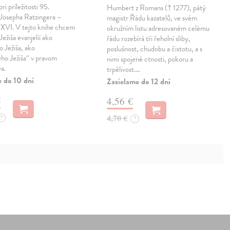
i príležitosti 95.
Humbert z Romans († 1277), pátý
 Josepha Ratzingera –
magistr Řádu kazatelů, ve svém
 XVI. V tejto knihe chcem
okružním listu adresovaném celému
Ježiša evanjelií ako
řádu rozebírá tři řeholní sliby,
 Ježiša, ako
poslušnost, chudobu a čistotu, a s
ého Ježiša“ v pravom
nimi spojené ctnosti, pokoru a
va.
trpělivost.…
e do 10 dní
Zasielame do 12 dní
€
4,56 €
4,70 €
?
?