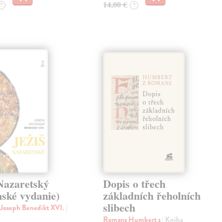
14,00 €
?
?
Nazaretský
Dopis o třech
nské vydanie)
základních řeholních
slibech
 Joseph Benedikt XVI.
|
Romans Humbert z
| Kniha