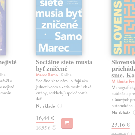
ejisté
Sociálne siete musia
Slovens
byť zničené
prichád
sme. Ka
iha
Marec Samo
| Kniha
právěl o
Sociálne siete nám ubližujú ako
Mikloško Fra
o nejisté
jednotlivcom a kazia medziľudské
Monograficky
ý román
vzťahy, rozkladajú spoločnosť a
publikácia pri
def...
kľúčových pr
historického u
Na sklade
?
Na sklade
16,44 €
23,16 €
16,95 €
?
24,90 €
?