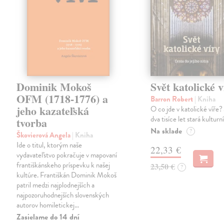
Dominik Mokoš
Svět katolické v
OFM (1718-1776) a
Barron Robert
| Kniha
jeho kazateľská
O co jde v katolické víře? 
dva tisíce let stará kulturn
tvorba
Na sklade
?
Škovierová Angela
| Kniha
Ide o titul, ktorým naše
22,33 €
vydavateľstvo pokračuje v mapovaní
františkánskeho príspevku k našej
23,50 €
?
kultúre. Františkán Dominik Mokoš
patril medzi najplodnejších a
najpozoruhodnejších slovenských
autorov homiletickej…
Zasielame do 14 dní