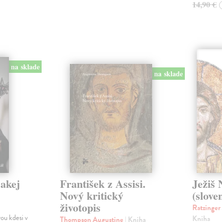
14,90 €
na sklade
na sklade
jakej
František z Assisi.
Ježiš 
Nový kritický
(slove
životopis
Ratzinger
ou kdesi v
Kniha
Thompson Augustine
| Kniha