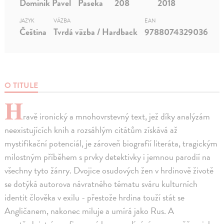
Dominik Pavel
Paseka
208
2018
JAZYK
VÄZBA
EAN
Čeština
Tvrdá väzba / Hardback
9788074329036
O TITULE
H
ravě ironický a mnohovrstevný text, jež díky analýzám
neexistujících knih a rozsáhlým citátům získává až
mystifikační potenciál, je zároveň biografií literáta, tragickým
milostným příběhem s prvky detektivky i jemnou parodií na
všechny tyto žánry. Dvojice osudových žen v hrdinově životě
se dotýká autorova návratného tématu sváru kulturních
identit člověka v exilu - přestože hrdina touží stát se
Angličanem, nakonec miluje a umírá jako Rus. A