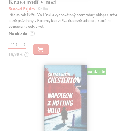
Krava rodí v noci
Statovci Pajtim
| Kniha
Píše sa rok 1996. Vo Fínsku vychovávaný osemročný chlapec trávi
letné prázdniny v Kosove, kde zažíva čudesné udalosti, ktoré ho
poznačia na celý život.
Na sklade
?
17,01 €
18,90 €
?
na sklade