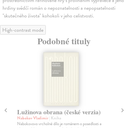
prostřednictvím rafinované hry s prolínáním vypravěče a jeho
hrdiny svědčí román o nepoznatelnosti a nepopsatelnosti
"skutečného života" kohokoli v jeho celistvosti.
High-contrast mode
Podobné tituly
Lužinova obrana (české verzia)
H
Nabokov Vladimir
| Kniha
Na
Nabokovovo vrcholné dílo je románem o posedlosti a
Hrd