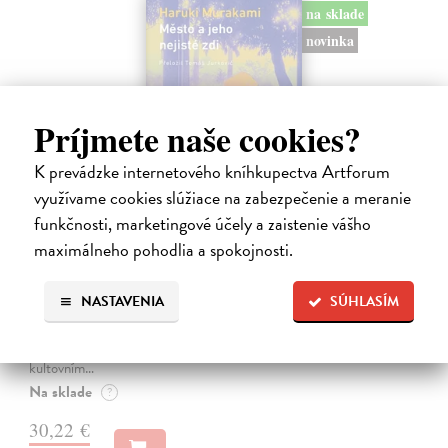
na sklade
novinka
Príjmete naše cookies?
K prevádzke internetového kníhkupectva Artforum
využívame cookies slúžiace na zabezpečenie a meranie
funkčnosti, marketingové účely a zaistenie vášho
maximálneho pohodlia a spokojnosti.
Město a jeho nejisté zdi
Murakami Haruki
| Kniha
NASTAVENIA
SÚHLASÍM
Ty jsi to byla, kdo mi vyprávěl o tom městě. Město a jeho nejisté zdi –
dlouho očekávaný román Harukiho Murakamiho volně navazuje na
autorovu starší novelu z roku 1980 a tematicky se prolíná s jeho
kultovním…
Na sklade
?
30,22 €