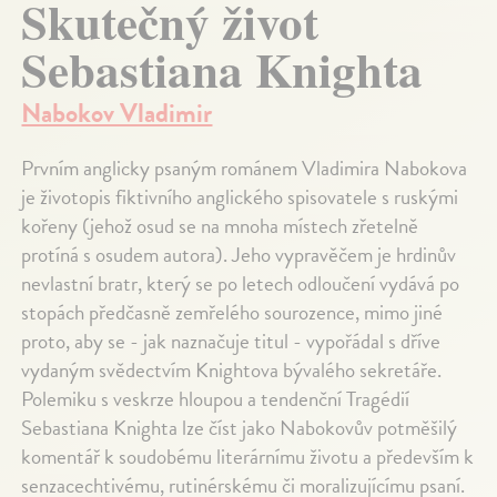
Skutečný život
Sebastiana Knighta
Nabokov Vladimir
Prvním anglicky psaným románem Vladimira Nabokova
je životopis fiktivního anglického spisovatele s ruskými
kořeny (jehož osud se na mnoha místech zřetelně
protíná s osudem autora). Jeho vypravěčem je hrdinův
nevlastní bratr, který se po letech odloučení vydává po
stopách předčasně zemřelého sourozence, mimo jiné
proto, aby se - jak naznačuje titul - vypořádal s dříve
vydaným svědectvím Knightova bývalého sekretáře.
Polemiku s veskrze hloupou a tendenční Tragédií
Sebastiana Knighta lze číst jako Nabokovův potměšilý
komentář k soudobému literárnímu životu a především k
senzacechtivému, rutinérskému či moralizujícímu psaní.