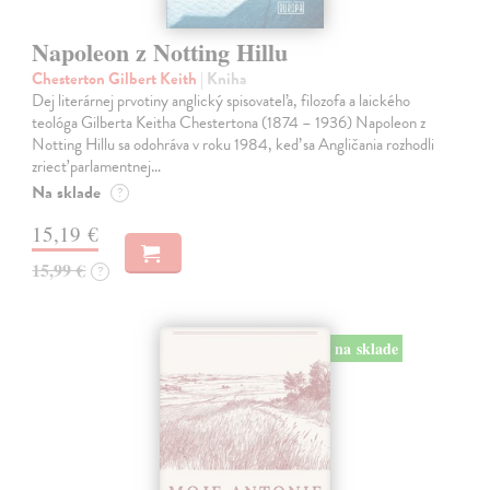
Napoleon z Notting Hillu
Chesterton Gilbert Keith
| Kniha
Dej literárnej prvotiny anglický spisovateľa, filozofa a laického
teológa Gilberta Keitha Chestertona (1874 – 1936) Napoleon z
Notting Hillu sa odohráva v roku 1984, keď sa Angličania rozhodli
zriecť parlamentnej…
Na sklade
?
15,19 €
15,99 €
?
na sklade