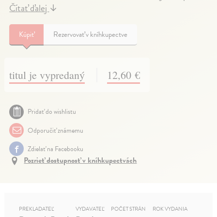
Čítať ďalej
↓
Kúpiť
Rezervovať v kníhkupectve
titul je vypredaný
12,60 €
Pridať do wishlistu
Odporučiť známemu
Zdielať na Facebooku
Pozrieť dostupnosť v kníhkupectvách
PREKLADATEĽ
VYDAVATEĽ
POČET STRÁN
ROK VYDANIA