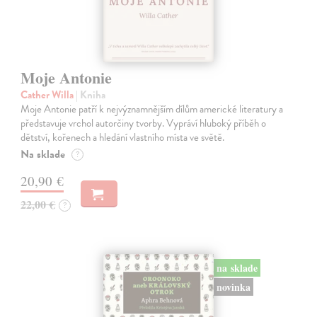
Moje Antonie
Cather Willa
| Kniha
Moje Antonie patří k nejvýznamnějším dílům americké literatury a
představuje vrchol autorčiny tvorby. Vypráví hluboký příběh o
dětství, kořenech a hledání vlastního místa ve světě.
Na sklade
?
20,90 €
22,00 €
?
na sklade
novinka