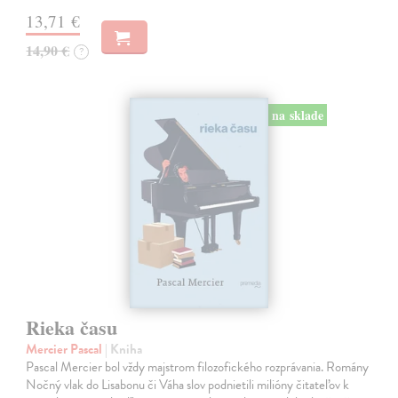
13,71 €
14,90 €
?
na sklade
Rieka času
Mercier Pascal
| Kniha
Pascal Mercier bol vždy majstrom filozofického rozprávania. Romány
Nočný vlak do Lisabonu či Váha slov podnietili milióny čitateľov k