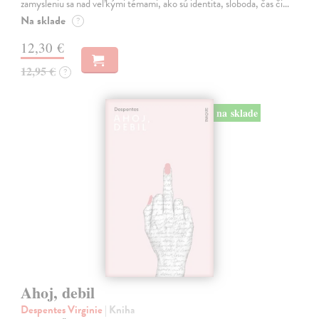
zamysleniu sa nad veľkými témami, ako sú identita, sloboda, čas či…
Na sklade
?
12,30 €
12,95 €
?
na sklade
Ahoj, debil
Despentes Virginie
| Kniha