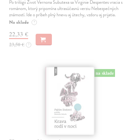
Po trilógii Život Vernona Subutexa sa Virginie Despentes vracia s
románom, ktorý pripomína ultrasúčasnú verziu Nebezpečných
známostí. Ide o príbeh plný hnevu aj útechy, vzdoru aj prijatia.
Na sklade
?
22,33 €
23,50 €
?
na sklade