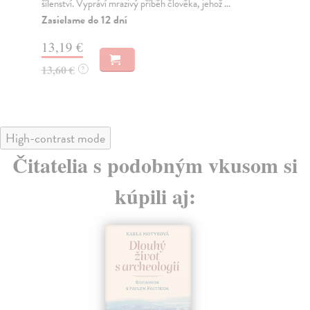
šílenství. Vypráví mrazivý příběh člověka, jehož ...
193
aut
Zasielame do 12 dní
Na
13,19 €
12
13,60 €
?
13
High-contrast mode
Čitatelia s podobným vkusom si
kúpili aj: