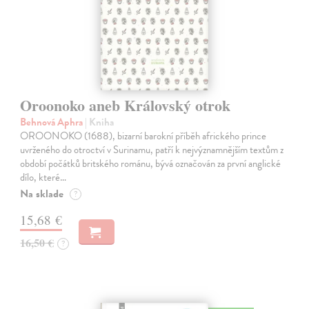
Oroonoko aneb Královský otrok
Behnová Aphra
| Kniha
OROONOKO (1688), bizarní barokní příběh afrického prince
uvrženého do otroctví v Surinamu, patří k nejvýznamnějším textům z
období počátků britského románu, bývá označován za první anglické
dílo, které…
Na sklade
?
15,68 €
16,50 €
?