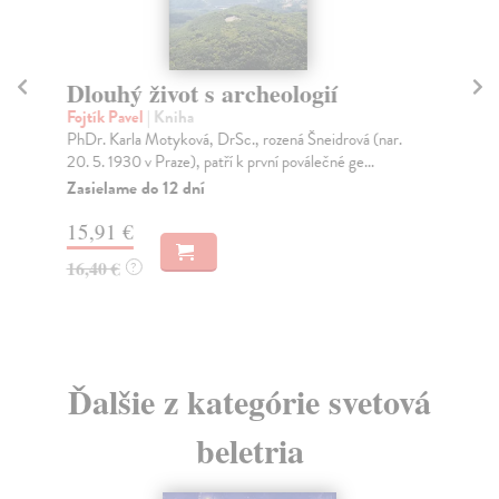
Dlouhý život s archeologií
Ž
Fojtík Pavel
| Kniha
Ma
PhDr. Karla Motyková, DrSc., rozená Šneidrová (nar.
Des
20. 5. 1930 v Praze), patří k první poválečné ge...
nej
Zasielame do 12 dní
Za
15,91 €
11
16,40 €
11
?
Ďalšie z kategórie svetová
beletria