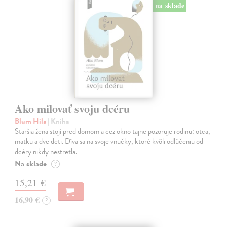
na sklade
Ako milovať svoju dcéru
Blum Hila
| Kniha
Staršia žena stojí pred domom a cez okno tajne pozoruje rodinu: otca,
matku a dve deti. Díva sa na svoje vnučky, ktoré kvôli odlúčeniu od
dcéry nikdy nestretla.
Na sklade
?
15,21 €
16,90 €
?