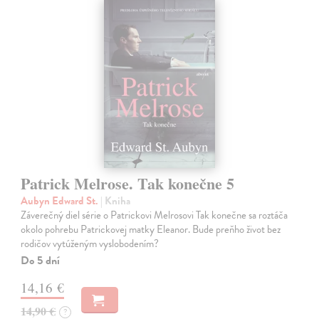
Patrick Melrose. Tak konečne 5
Aubyn Edward St.
| Kniha
Záverečný diel série o Patrickovi Melrosovi Tak konečne sa roztáča
okolo pohrebu Patrickovej matky Eleanor. Bude preňho život bez
rodičov vytúženým vyslobodením?
Do 5 dní
14,16 €
14,90 €
?