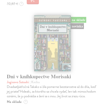
32,85 €
?
na sklade
novinka
Dni v kníhkupectve Morisaki
Jagisawa Satoshi
| Kniha
Dvadsaťpäťročná Takako si žila pomerne bezstarostne až do dňa, keď
jej priateľ Hideaki, za ktorého sa chcela vydať, len tak mimochodom
oznámi, že ju podvádza a žení sa s inou. Jej život sa zrazu rúca.
Na sklade
?