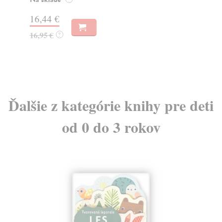
Na
16,44 €
23
16,95 €
?
24
Ďalšie z kategórie knihy pre deti
od 0 do 3 rokov