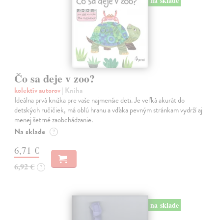
na sklade
Čo sa deje v zoo?
kolektív autorov
| Kniha
Ideálna prvá knižka pre vaše najmenšie deti. Je veľká akurát do
detských ručičiek, má oblú hranu a vďaka pevným stránkam vydrží aj
menej šetrné zaobchádzanie.
Na sklade
?
6,71 €
6,92 €
?
na sklade