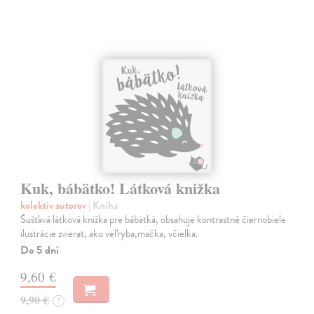
Kuk, bábätko! Látková knižka
kolektív autorov
| Kniha
Šušťavá látková knižka pre bábätká, obsahuje kontrastné čiernobiele
ilustrácie zvierat, ako veľryba,mačka, včielka.
Do 5 dní
9,60 €
9,90 €
?