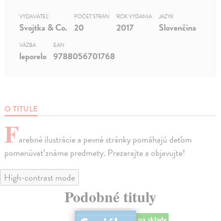
VYDAVATEĽ
POČET STRÁN
ROK VYDANIA
JAZYK
Svojtka & Co.
20
2017
Slovenčina
VÄZBA
EAN
leporelo
9788056701768
O TITULE
F
arebné ilustrácie a pevné stránky pomáhajú deťom
pomenúvať známe predmety. Prezerajte a objavujte!
High-contrast mode
Podobné tituly
na sklade