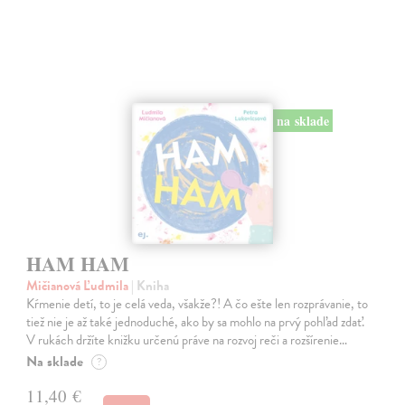
na sklade
HAM HAM
Mičianová Ľudmila
| Kniha
Kŕmenie detí, to je celá veda, všakže?! A čo ešte len rozprávanie, to
tiež nie je až také jednoduché, ako by sa mohlo na prvý pohľad zdať.
V rukách držíte knižku určenú práve na rozvoj reči a rozšírenie…
Na sklade
?
11,40 €