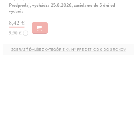
Predpredaj, vychádza 25.8.2026, zasielame do 5 dní od
vydania
8,42 €
9,90 €
?
ZOBRAZIŤ ĎALŠIE Z KATEGÓRIE KNIHY PRE DETI OD 0 DO 3 ROKOV