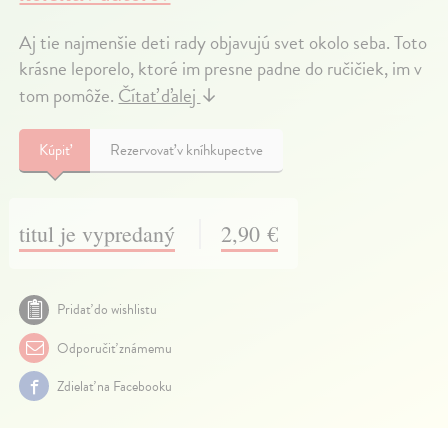
Aj tie najmenšie deti rady objavujú svet okolo seba. Toto
krásne leporelo, ktoré im presne padne do ručičiek, im v
tom pomôže.
Čítať ďalej
↓
Kúpiť
Rezervovať v kníhkupectve
titul je vypredaný
2,90 €
Pridať do wishlistu
Odporučiť známemu
Zdielať na Facebooku