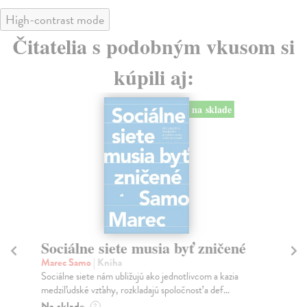
High-contrast mode
Čitatelia s podobným vkusom si
kúpili aj:
na sklade
Sociálne siete musia byť zničené
S
K
Marec Samo
| Kniha
Sociálne siete nám ubližujú ako jednotlivcom a kazia
Mik
medziľudské vzťahy, rozkladajú spoločnosť a def...
Mon
o k
Na sklade
?