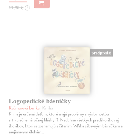
11,90 €
?
predpredaj
Logopedické básničky
Kačmárová Lenka
| Kniha
Kniha je určená deťom, ktoré majú problémy s výslovnosťou
artikulačne náročnej hlásky R. Nadchne všetkých predškolákov aj
školákov, ktorí sa zoznamujú s čítaním. Vďaka zábavným básničkám a
zaujímavým úlohám…