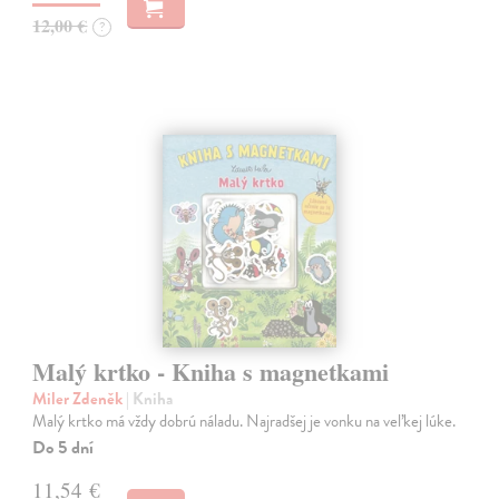
12,00 €
?
Malý krtko - Kniha s magnetkami
Miler Zdeněk
| Kniha
Malý krtko má vždy dobrú náladu. Najradšej je vonku na veľkej lúke.
Do 5 dní
11,54 €