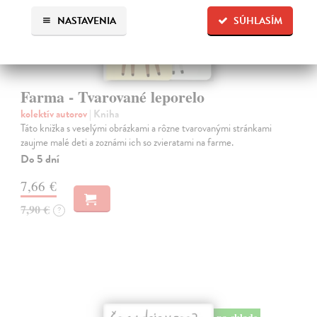
NASTAVENIA
SÚHLASÍM
Farma - Tvarované leporelo
kolektív autorov
| Kniha
Táto knižka s veselými obrázkami a rôzne tvarovanými stránkami
zaujme malé deti a zoznámi ich so zvieratami na farme.
Do 5 dní
7,66 €
7,90 €
?