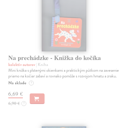
Na prechádzke - Knižka do kočíka
kolektív autorov
| Kniha
Mini knižka s plstenými okienkami a praktickým pútkom na zavesenie
priamo na kočiar zabaví a rovnako pomôže s rozvojom hmatu a zraku.
Na sklade
?
6,69 €
6,90 €
?