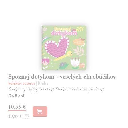
Spoznaj dotykom - veselých chrobáčikov
kolektív autorov
| Kniha
Ktorý hmyz opeľuje kvietky? Ktorý chrobáčik tká pavučiny?
Do 5 dní
10,56 €
10,89 €
?