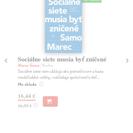
Sociálne siete musia byť zničené
S
K
Marec Samo
| Kniha
Sociálne siete nám ubližujú ako jednotlivcom a kazia
Mik
medziľudské vzťahy, rozkladajú spoločnosť a def...
Mon
o k
Na sklade
?
Na
16,44 €
23
16,95 €
?
24