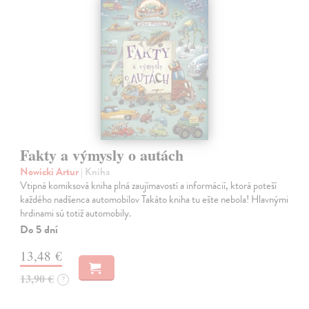
Fakty a výmysly o autách
Nowicki Artur
| Kniha
Vtipná komiksová kniha plná zaujímavostí a informácií, ktorá poteší
každého nadšenca automobilov Takáto kniha tu ešte nebola! Hlavnými
hrdinami sú totiž automobily.
Do 5 dní
13,48 €
13,90 €
?