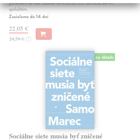
pohlaviami sa však nezačali feminizmom 20. storočia, ale ich
spolužitím.
Zasielame do 14 dní
22,05 €
24,50 €
?
na sklade
Sociálne siete musia byť zničené