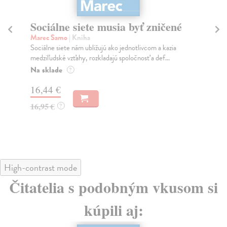
Sociálne siete musia byť zničené
S
K
Marec Samo
| Kniha
Sociálne siete nám ubližujú ako jednotlivcom a kazia
Mik
medziľudské vzťahy, rozkladajú spoločnosť a def...
Mon
o k
Na sklade
?
Na
16,44 €
23
16,95 €
?
24
High-contrast mode
Čitatelia s podobným vkusom si
kúpili aj: