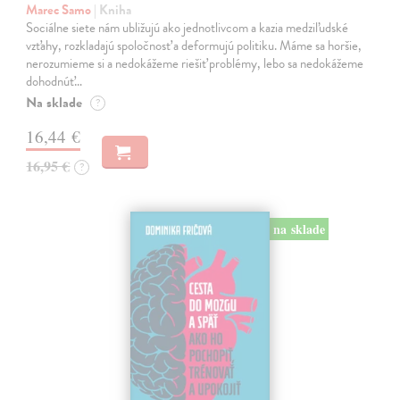
Marec Samo
| Kniha
Sociálne siete nám ubližujú ako jednotlivcom a kazia medziľudské
vzťahy, rozkladajú spoločnosť a deformujú politiku. Máme sa horšie,
nerozumieme si a nedokážeme riešiť problémy, lebo sa nedokážeme
dohodnúť…
Na sklade
?
16,44 €
16,95 €
?
na sklade