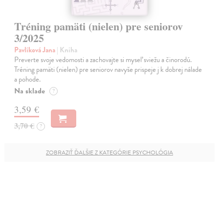
Tréning pamäti (nielen) pre seniorov
3/2025
Pavlíková Jana
| Kniha
Preverte svoje vedomosti a zachovajte si myseľ sviežu a činorodú.
Tréning pamäti (nielen) pre seniorov navyše prispeje j k dobrej nálade
a pohode.
Na sklade
?
3,59 €
3,70 €
?
ZOBRAZIŤ ĎALŠIE Z KATEGÓRIE PSYCHOLÓGIA