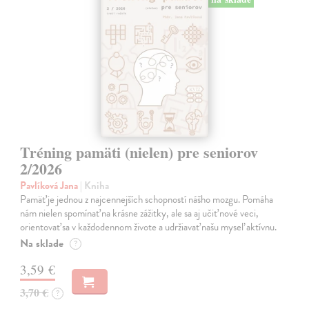
Tréning pamäti (nielen) pre seniorov
2/2026
Pavlíková Jana
| Kniha
Pamäť je jednou z najcennejších schopností nášho mozgu. Pomáha
nám nielen spomínať na krásne zážitky, ale sa aj učiť nové veci,
orientovať sa v každodennom živote a udržiavať našu myseľ aktívnu.
Na sklade
?
3,59 €
3,70 €
?