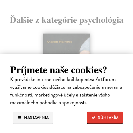
Ďalšie z kategórie psychológia
Príjmete naše cookies?
K prevádzke internetového kníhkupectva Artforum
využívame cookies slúžiace na zabezpečenie a meranie
funkčnosti, marketingové účely a zaistenie vášho
maximálneho pohodlia a spokojnosti.
Trpkejšia ako smrť je žena
NASTAVENIA
SÚHLASÍM
Marneros Andreas
| Kniha
JE TO MOŽNO NAJVÄČŠIA REVOLÚCIA NAŠICH DNÍ:
rovnocennosť a rovnoprávnosť ženy a muža. Vojna a mier medzi