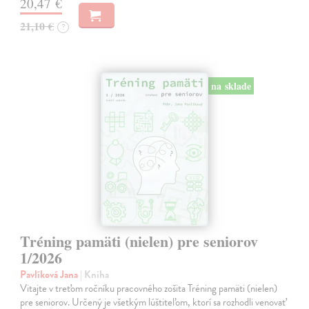
20,47 €
21,10 €
?
na sklade
Tréning pamäti (nielen) pre seniorov
1/2026
Pavlíková Jana
| Kniha
Vitajte v treťom ročníku pracovného zošita Tréning pamäti (nielen)
pre seniorov. Určený je všetkým lúštiteľom, ktorí sa rozhodli venovať