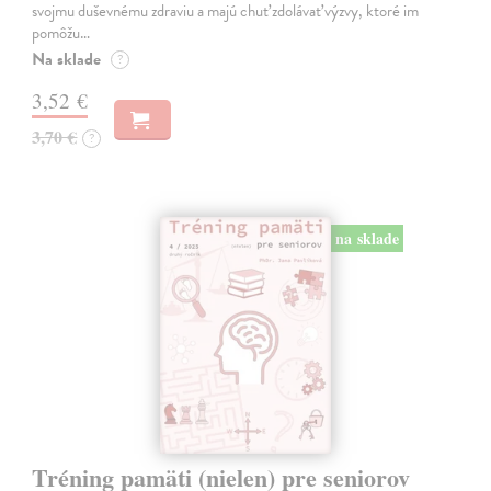
svojmu duševnému zdraviu a majú chuť zdolávať výzvy, ktoré im
pomôžu…
Na sklade
?
3,52 €
3,70 €
?
na sklade
Tréning pamäti (nielen) pre seniorov