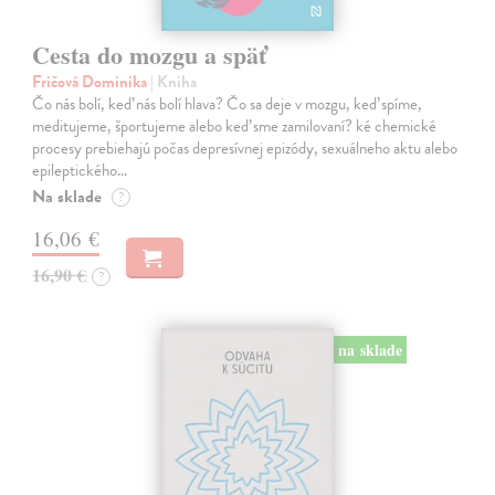
Cesta do mozgu a späť
Fričová Dominika
| Kniha
Čo nás bolí, keď nás bolí hlava? Čo sa deje v mozgu, keď spíme,
meditujeme, športujeme alebo keď sme zamilovaní? ké chemické
procesy prebiehajú počas depresívnej epizódy, sexuálneho aktu alebo
epileptického…
Na sklade
?
16,06 €
16,90 €
?
na sklade