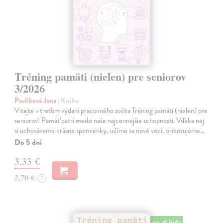
Tréning pamäti (nielen) pre seniorov
3/2026
Pavlíková Jana
| Kniha
Vitajte v treťom vydaní pracovného zošita Tréning pamäti (nielen) pre
seniorov! Pamäť patrí medzi naše najcennejšie schopnosti. Vďaka nej
si uchovávame krásne spomienky, učíme sa nové veci, orientujeme…
Do 5 dní
3,33 €
3,70 €
?
na sklade