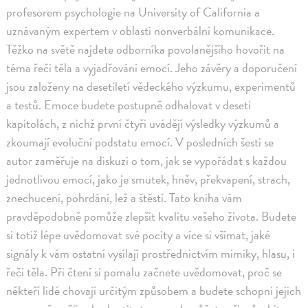
profesorem psychologie na University of California a
uznávaným expertem v oblasti nonverbální komunikace.
Těžko na světě najdete odborníka povolanějšího hovořit na
téma řeči těla a vyjadřování emocí. Jeho závěry a doporučení
jsou založeny na desetiletí vědeckého výzkumu, experimentů
a testů. Emoce budete postupně odhalovat v deseti
kapitolách, z nichž první čtyři uvádějí výsledky výzkumů a
zkoumají evoluční podstatu emocí. V posledních šesti se
autor zaměřuje na diskuzi o tom, jak se vypořádat s každou
jednotlivou emocí, jako je smutek, hněv, překvapení, strach,
znechucení, pohrdání, lež a štěstí. Tato kniha vám
pravděpodobně pomůže zlepšit kvalitu vašeho života. Budete
si totiž lépe uvědomovat své pocity a více si všímat, jaké
signály k vám ostatní vysílají prostřednictvím mimiky, hlasu, i
řeči těla. Při čtení si pomalu začnete uvědomovat, proč se
někteří lidé chovají určitým způsobem a budete schopni jejich