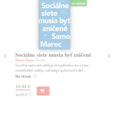
na sklade
Sociálne siete musia byť zničené
S
K
Marec Samo
| Kniha
Sociálne siete nám ubližujú ako jednotlivcom a kazia
Mik
medziľudské vzťahy, rozkladajú spoločnosť a def...
Mon
o k
Na sklade
?
Na
16,44 €
23
16,95 €
?
24