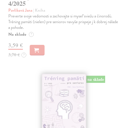
4/2025
Pavlíková Jana
| Kniha
Preverte svoje vedomosti a zachovajte si myseľ sviežu a činorodú.
Tréning pamäti (nielen) pre seniorov navyše prispeje j k dobrej nálade
a pohode.
Na sklade
?
3,59 €
3,70 €
?
na sklade