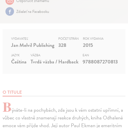
Odporučiť známemu
Zdielať na Facebooku
VYDAVATEĽ
POČET STRÁN
ROK VYDANIA
Jan Melvil Publishing
328
2015
JAZYK
VÄZBA
EAN
Čeština
Tvrdá väzba / Hardback
9788087270813
O TITULE
B
ýváte-li na pochybách, zda jsou k vám ostatní upřímní, a
vůbec co vlastně znamenají reakce druhých, kniha Odhalené
emoce vám přijde vhod. Její autor Paul Ekman je emeritním