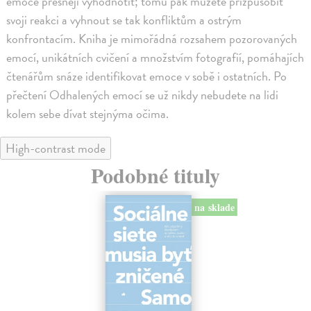
emoce přesněji vyhodnotit; tomu pak můžete přizpůsobit
svoji reakci a vyhnout se tak konfliktům a ostrým
konfrontacím. Kniha je mimořádná rozsahem pozorovaných
emocí, unikátních cvičení a množstvím fotografií, pomáhajích
čtenářům snáze identifikovat emoce v sobě i ostatních. Po
přečtení Odhalených emocí se už nikdy nebudete na lidi
kolem sebe dívat stejnýma očima.
High-contrast mode
Podobné tituly
na sklade