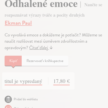
Odhalené emoce
Naučte se
rozpoznávat výrazy tváře a pocity druhých
Ekman Paul
Co vyvolává emoce a dokážeme je potlačit? Můžeme se
naučit rozlišovat mezi úsměvem zdvořilostním a
opravdovým?
Čítať ďalej
↓
Kúpiť
Rezervovať v kníhkupectve
titul je vypredaný
17,80 €
Pridať do wishlistu