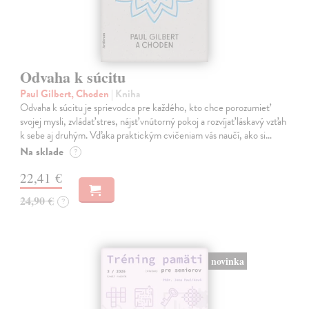
Odvaha k súcitu
Paul Gilbert, Choden
| Kniha
Odvaha k súcitu je sprievodca pre každého, kto chce porozumieť
svojej mysli, zvládať stres, nájsť vnútorný pokoj a rozvíjať láskavý vzťah
k sebe aj druhým. Vďaka praktickým cvičeniam vás naučí, ako si…
Na sklade
?
22,41 €
24,90 €
?
novinka