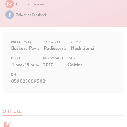
Odporučiť známemu
Zdielať na Facebooku
PREKLADATEĽ
VYDAVATEĽ
VERZIA
Bošková Pavla
Radioservis
Neskrátená
DĹŽKA
ROK VYDANIA
ZVUK
4 hod. 13 min.
2017
Čeština
EAN
8590236095021
O TITULE
K