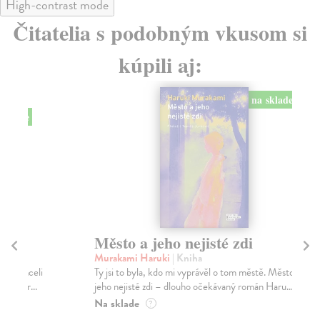
High-contrast mode
Čitatelia s podobným vkusom si
kúpili aj:
na sklade
Město a jeho nejisté zdi
Tr
Murakami Haruki
| Kniha
Ma
Ty jsi to byla, kdo mi vyprávěl o tom městě. Město a
JE
jeho nejisté zdi – dlouho očekávaný román Haru...
NAŠ
muž
Na sklade
?
Za