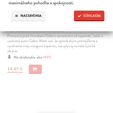
maximálneho pohodlia a spokojnosti.
NASTAVENIA
SÚHLASÍM
Keď telo povie nie
Maté Gábor
| Elektronická audiokniha
Prevencia pred chorobami ľudstvo zamestnáva od nepamäti. Lekár a
uznávaný autor Gábor Maté verí, že spôsob akým premýšľame a
využívame svoju mozgovú kapacitu, má vplyv aj na naše fyzické
zdravie.
Na stiahnutie ako
MP3
14,45 €