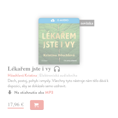
E-AUDIO
novinka
Lékařem jste i vy
Höschlová Kristina
| Elektronická audiokniha
Dech, postoj, pohyb i smysly. Všechny tyto nástroje nám tělo dává k
dispozici, aby se dokázalo samo uzdravit.
Na stiahnutie ako
MP3
17,96 €