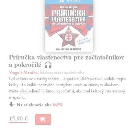
E-AUDIO
Príručka vlastenectva pre začiatočníkov
a pokročilé
Vrzgula Monika
| Elektronická audiokniha
Od večierkov k tvrdej realite – a späť do uší.Papierovú podobu tejto
knihy už v kníhkupectvách nenájdete, stala sa vzácnym úlovkom.
Máte však jedinečnú šancu vypočuť si, ako znel kultový internetový
magazín…
Na stiahnutie ako
MP3
15,90 €