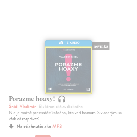
E-AUDIO
novinka
Porazme hoaxy!
Šnídl Vladimír
| Elektronická audiokniha
Nie je možné presvedčiť každého, kto verí hoaxom. S viacerými sa
však dá rozprávať.
Na stiahnutie ako
MP3