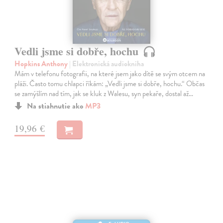
Vedli jsme si dobře, hochu
Hopkins Anthony
| Elektronická audiokniha
Mám v telefonu fotografii, na které jsem jako dítě se svým otcem na
pláži. Často tomu chlapci říkám: „Vedli jsme si dobře, hochu.“ Občas
se zamýšlím nad tím, jak se kluk z Walesu, syn pekaře, dostal až…
Na stiahnutie ako
MP3
19,96 €