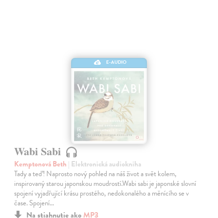
E-AUDIO
Wabi Sabi
Kemptonová Beth
| Elektronická audiokniha
Tady a teď! Naprosto nový pohled na náš život a svět kolem,
inspirovaný starou japonskou moudrostí.Wabi sabi je japonské slovní
spojení vyjadřující krásu prostého, nedokonalého a měnícího se v
čase. Spojení…
Na stiahnutie ako
MP3