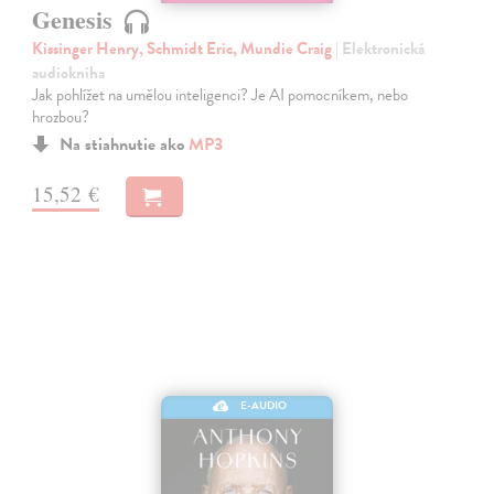
Genesis
Kissinger Henry, Schmidt Eric, Mundie Craig
| Elektronická
audiokniha
Jak pohlížet na umělou inteligenci? Je AI pomocníkem, nebo
hrozbou?
Na stiahnutie ako
MP3
15,52 €
E-AUDIO