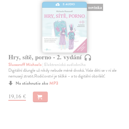
E-AUDIO
novinka
Hry, sítě, porno - 2. vydání
Slussareff Michaela
| Elektronická audiokniha
Digitální džungle už nikdy nebude méně divoká. Vaše děti se v ní ale
nemusejí ztratit.Rodičovství je těžké – a to digitální obzvlášť.
Na stiahnutie ako
MP3
19,16 €