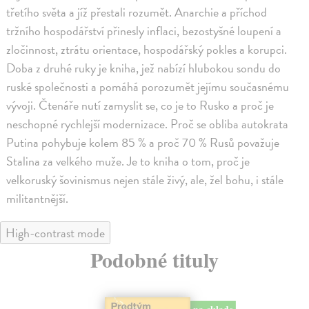
třetího světa a jíž přestali rozumět. Anarchie a příchod
tržního hospodářství přinesly inflaci, bezostyšné loupení a
zločinnost, ztrátu orientace, hospodářský pokles a korupci.
Doba z druhé ruky je kniha, jež nabízí hlubokou sondu do
ruské společnosti a pomáhá porozumět jejímu současnému
vývoji. Čtenáře nutí zamyslit se, co je to Rusko a proč je
neschopné rychlejší modernizace. Proč se obliba autokrata
Putina pohybuje kolem 85 % a proč 70 % Rusů považuje
Stalina za velkého muže. Je to kniha o tom, proč je
velkoruský šovinismus nejen stále živý, ale, žel bohu, i stále
militantnější.
High-contrast mode
Podobné tituly