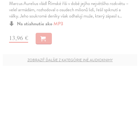
Marcus Aurelius vládl Římské říši v době jejího největšího rozkvětu –
velel armádám, rozhodoval o osudech milionů lidí, řešil spiknutí a
války. Jeho soukromé deníky však odhalují muže, který zápasil s…
Na stiahnutie ako
MP3
13,96 €
ZOBRAZIŤ ĎALŠIE Z KATEGÓRIE INÉ AUDIOKNIHY