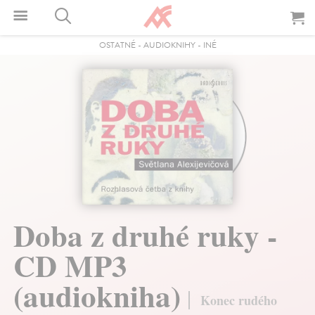
OSTATNÉ
-
AUDIOKNIHY
-
INÉ
Doba z druhé ruky -
CD MP3
(audiokniha)
Konec rudého