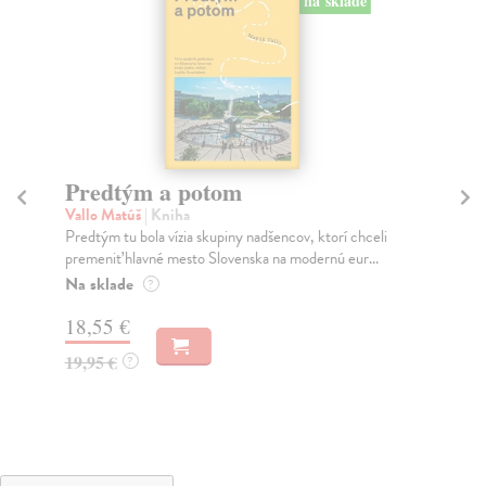
na sklade
Predtým a potom
Mě
Vallo Matúš
| Kniha
Mu
Predtým tu bola vízia skupiny nadšencov, ktorí chceli
Ty 
premeniť hlavné mesto Slovenska na modernú eur...
jeh
Na sklade
Na
?
18,55 €
31
19,95 €
32
?