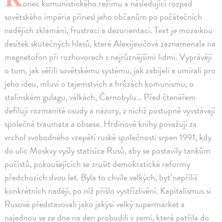
onec komunistického režimu a následující rozpad
sovětského impéria přinesl jeho občanům po počátečních
nadějích zklamání, frustraci a dezorientaci. Text je mozaikou
desítek skutečných hlasů, které Alexijevičová zaznamenala na
magnetofon při rozhovorech s nejrůznějšími lidmi. Vyprávějí
o tom, jak věřili sovětskému systému, jak zabíjeli a umírali pro
jeho ideu, mluví o tajemstvích a hrůzách komunismu, o
stalinském gulagu, válkách, Černobylu… Před čtenářem
defilují rozmanité osudy a názory, z nichž postupně vyvstávají
společná traumata a obsese. Hrdinové knihy považují za
vrchol svobodného vzepětí ruské společnosti srpen 1991, kdy
do ulic Moskvy vyšly statisíce Rusů, aby se postavily tankům
pučistů, pokoušejících se zrušit demokratické reformy
předchozích dvou let. Byla to chvíle velkých, byť nepříliš
konkrétních nadějí, po níž přišlo vystřízlivění. Kapitalismus si
Rusové představovali jako jakýsi velký supermarket a
najednou se ze dne na den probudili v zemi, která patřila do