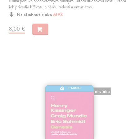
Kniha ponúka predovšetkým mladým ľuďom duchovnú cestu, ktorá
ich privedie k životu plnému radosti a entuziazmu.
Na stiahnutie ako
MP3
8,00 €
E-AUDIO
novinka