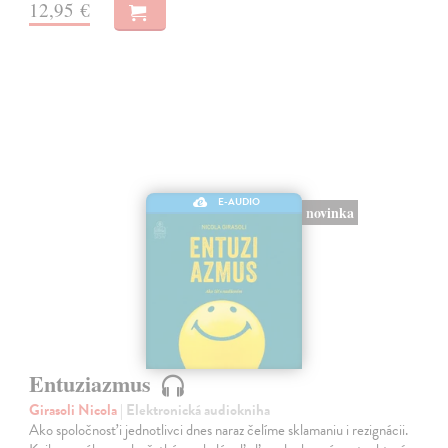
12,95 €
E-AUDIO
novinka
Entuziazmus
Girasoli Nicola
| Elektronická audiokniha
Ako spoločnosť i jednotlivci dnes naraz čelíme sklamaniu i rezignácii.