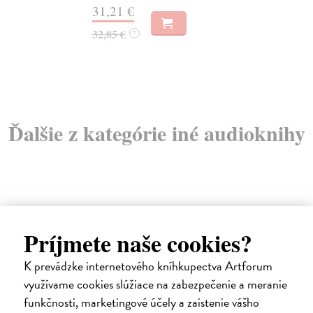
31,21 €
22
32,85 €
?
24
Ďalšie z kategórie iné audioknihy
Príjmete naše cookies?
E-AUDIO
K prevádzke internetového kníhkupectva Artforum
využívame cookies slúžiace na zabezpečenie a meranie
funkčnosti, marketingové účely a zaistenie vášho