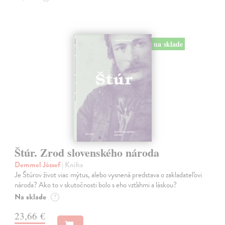
na sklade
Štúr. Zrod slovenského národa
Demmel József
| Kniha
Je Štúrov život viac mýtus, alebo vysnená predstava o zakladateľovi
národa? Ako to v skutočnosti bolo s eho vzťahmi a láskou?
Na sklade
?
23,66 €