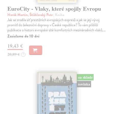
EuroCity - Vlaky, které spojily Evropu
Harák Martin, Šťáhlavský Petr
| Kniha
Jak se zrodila síť prestižních evropských expresů a jak se její vývoj
promítl do železniční dopravy v České republice? To vám přiblíží
publikace o historii evropské sítě komfortních mezinárodních vlaků,…
Zasielame do 10 dní
19,43 €
20,89 €
?
na sklade
novinka