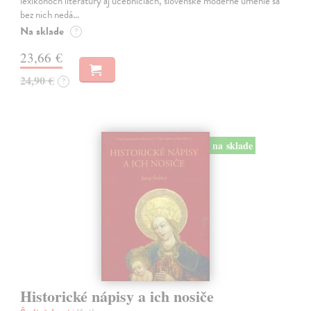
lexikónoch literatúry aj učebniciach, slovenské moderné umenie sa
bez nich nedá…
Na sklade
?
23,66 €
24,90 €
?
na sklade
Historické nápisy a ich nosiče