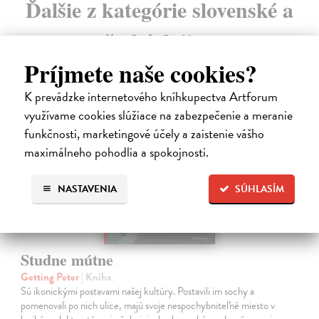
Ďalšie z kategórie slovenské a
české dejiny
Príjmete naše cookies?
K prevádzke internetového kníhkupectva Artforum
na sklade
využívame cookies slúžiace na zabezpečenie a meranie
funkčnosti, marketingové účely a zaistenie vášho
maximálneho pohodlia a spokojnosti.
NASTAVENIA
SÚHLASÍM
Studne mútne
Getting Peter
| Kniha
Sú ikonickými postavami našej kultúry. Postavili im sochy a
pomenovali po nich ulice, majú svoje nespochybniteľné miesto v