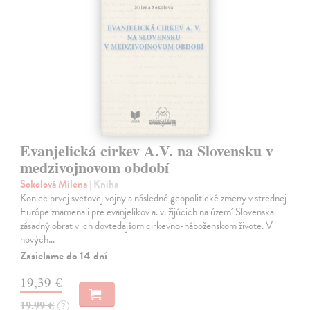
Evanjelická cirkev A.V. na Slovensku v
medzivojnovom období
Sokolová Milena
| Kniha
Koniec prvej svetovej vojny a následné geopolitické zmeny v strednej
Európe znamenali pre evanjelikov a. v. žijúcich na území Slovenska
zásadný obrat v ich dovtedajšom cirkevno-náboženskom živote. V
nových…
Zasielame do 14 dní
19,39 €
19,99 €
?