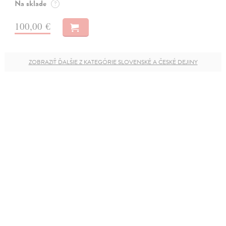
Na sklade
?
100,00 €
ZOBRAZIŤ ĎALŠIE Z KATEGÓRIE SLOVENSKÉ A ČESKÉ DEJINY
Newsletter
NOVINKY, PREDPREDAJE, ODPORÚČANIA
Súhlasím so
spracovaním osobných údajov
PRIHLÁSIŤ SA