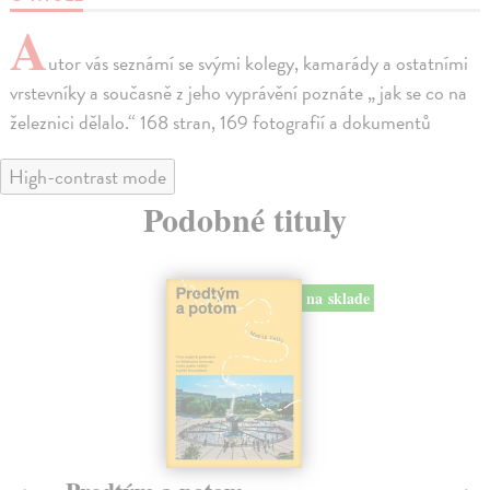
A
utor vás seznámí se svými kolegy, kamarády a ostatními
vrstevníky a současně z jeho vyprávění poznáte „ jak se co na
železnici dělalo.“ 168 stran, 169 fotografií a dokumentů
High-contrast mode
Podobné tituly
na sklade
novinka