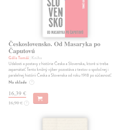
Československo. Od Masaryka po
Čaputovú
Gális Tomáš
| Kniha
Udalosti a postavy z histórie Česka a Slovenska, ktoré si treba
zapamätať. Tento knižný výber pozostáva z textov o spoločnej i
paralelnej histórii Česka a Slovenska od roku 1918 po súčasnosť.
Na sklade
?
16,39 €
16,90 €
?