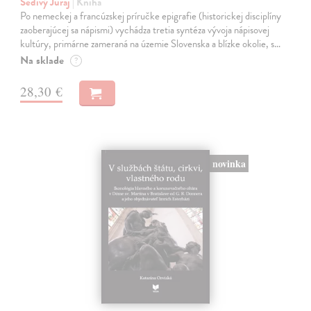
Šedivý Juraj
| Kniha
Po nemeckej a francúzskej príručke epigrafie (historickej disciplíny
zaoberajúcej sa nápismi) vychádza tretia syntéza vývoja nápisovej
kultúry, primárne zameraná na územie Slovenska a blízke okolie, s…
Na sklade
?
28,30 €
novinka