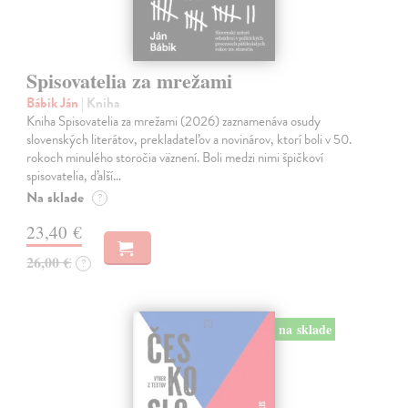
Spisovatelia za mrežami
Bábik Ján
| Kniha
Kniha Spisovatelia za mrežami (2026) zaznamenáva osudy
slovenských literátov, prekladateľov a novinárov, ktorí boli v 50.
rokoch minulého storočia väznení. Boli medzi nimi špičkoví
spisovatelia, ďalší…
Na sklade
?
23,40 €
26,00 €
?
na sklade