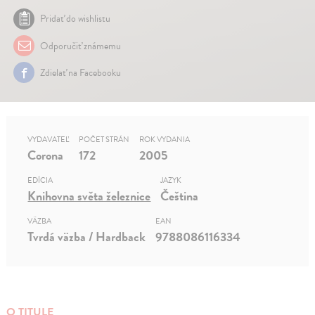
Pridať do wishlistu
Odporučiť známemu
Zdielať na Facebooku
VYDAVATEĽ
POČET STRÁN
ROK VYDANIA
Corona
172
2005
EDÍCIA
JAZYK
Knihovna světa železnice
Čeština
VÄZBA
EAN
Tvrdá väzba / Hardback
9788086116334
O TITULE