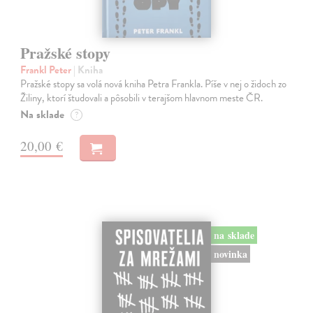
Pražské stopy
Frankl Peter
| Kniha
Pražské stopy sa volá nová kniha Petra Frankla. Píše v nej o židoch zo
Žiliny, ktorí študovali a pôsobili v terajšom hlavnom meste ČR.
Na sklade
?
20,00 €
na sklade
novinka