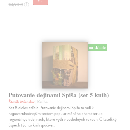
24,90 €
?
na sklade
Putovanie dejinami Spiša (set 5 kníh)
Števík Miroslav
| Kniha
Set 5 dielov edície Putovanie dejinami Spiša sa radí k
najpozoruhodnejším textom popularizačného charakteru o
regionálnych dejinách, ktoré vyšli v posledných rokoch. Čitateľský
úspech týchto kníh spočíva…