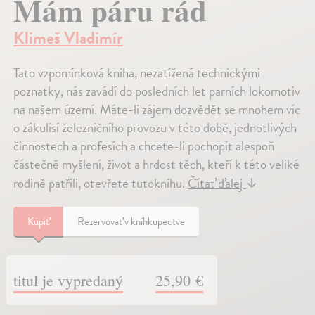
Mám páru rád
Klimeš Vladimír
Tato vzpomínková kniha, nezatížená technickými
poznatky, nás zavádí do posledních let parních lokomotiv
na našem území. Máte-li zájem dozvědět se mnohem víc
o zákulisí železničního provozu v této době, jednotlivých
činnostech a profesích a chcete-li pochopit alespoň
částečně myšlení, život a hrdost těch, kteří k této veliké
rodině patřili, otevřete tutoknihu.
Čítať ďalej
↓
Kúpiť
Rezervovať v kníhkupectve
titul je vypredaný
25,90 €