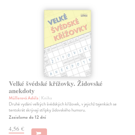
Velké švédské křížovky. Židovské
anekdoty
Müllerová Adéla
| Kniha
Druhé vydání velkých švédských křížovek, v jejichž tajenkách se
tentokrát skrývají střípky židovského humoru.
Zasielame do 12 dní
4,56 €