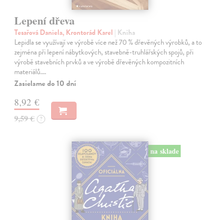
Lepení dřeva
Tesařová Daniela, Krontorád Karel
| Kniha
Lepidla se využívají ve výrobě více než 70 % dřevěných výrobků, a to
zejména při lepení nábytkových, stavebně-truhlářských spojů, při
výrobě stavebních prvků a ve výrobě dřevěných kompozitních
materiálů.…
Zasielame do 10 dní
8,92 €
9,59 €
?
na sklade