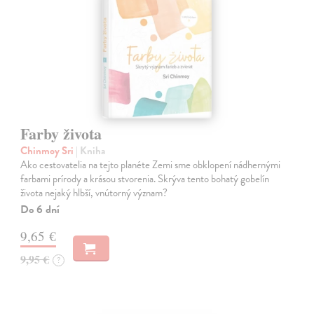
Farby života
Chinmoy Sri
| Kniha
Ako cestovatelia na tejto planéte Zemi sme obklopení nádhernými
farbami prírody a krásou stvorenia. Skrýva tento bohatý gobelín
života nejaký hlbší, vnútorný význam?
Do 6 dní
9,65 €
9,95 €
?