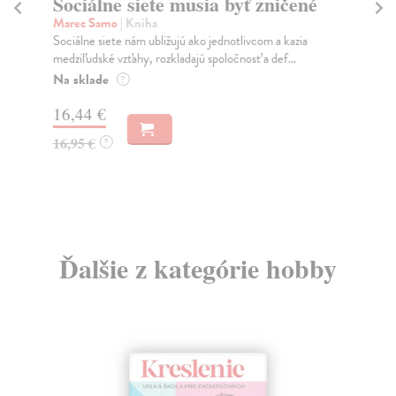
Sociálne siete musia byť zničené
S
K
Marec Samo
| Kniha
Sociálne siete nám ubližujú ako jednotlivcom a kazia
Mik
medziľudské vzťahy, rozkladajú spoločnosť a def...
Mon
o k
Na sklade
?
Na
16,44 €
23
16,95 €
?
24
Ďalšie z kategórie hobby