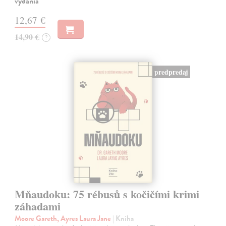
vydania
12,67 €
14,90 €
?
predpredaj
Mňaudoku: 75 rébusů s kočičími krimi
záhadami
Moore Gareth, Ayres Laura Jane
| Kniha