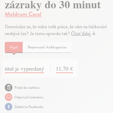
zázraky do 30 minut
Meldrum Carol
Domníváte se, že máte tolik práce, že vám na háčkování
nezbývá čas? Je tomu opravdu tak?
Čítať ďalej
↓
Kúpiť
Rezervovať v kníhkupectve
titul je vypredaný
11,70 €
Pridať do wishlistu
Odporučiť známemu
Zdielať na Facebooku