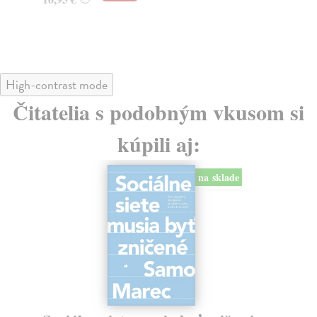
24
High-contrast mode
Čitatelia s podobným vkusom si
kúpili aj:
na sklade