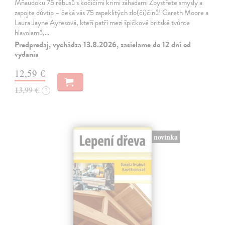
Mňaudoku 75 rébusů s kočičími krimi záhadami Zbystřete smysly a
zapojte důvtip – čeká vás 75 zapeklitých zlo(či)činů! Gareth Moore a
Laura Jayne Ayresová, kteří patří mezi špičkové britské tvůrce
hlavolamů,…
Predpredaj, vychádza 13.8.2026, zasielame do 12 dní od
vydania
12,59 €
13,99 €
?
novinka