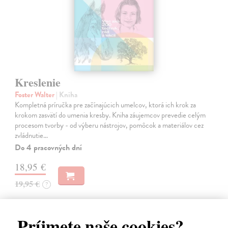
Kreslenie
Foster Walter
| Kniha
Kompletná príručka pre začínajúcich umelcov, ktorá ich krok za
krokom zasvätí do umenia kresby. Kniha záujemcov prevedie celým
procesom tvorby - od výberu nástrojov, pomôcok a materiálov cez
zvládnutie…
Do 4 pracovných dní
18,95 €
19,95 €
?
Príjmete naše cookies?