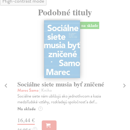
High-contrast mode
Podobné tituly
na sklade
Sociálne siete musia byť zničené
S
K
Marec Samo
| Kniha
Sociálne siete nám ubližujú ako jednotlivcom a kazia
Mik
medziľudské vzťahy, rozkladajú spoločnosť a def...
Mon
o k
Na sklade
?
Na
16,44 €
23
16,95 €
?