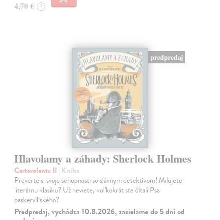
4,70 €
?
predpredaj
Hlavolamy a záhady: Sherlock Holmes
Cartavolante Il
| Kniha
Preverte si svoje schopnosti so slávnym detektívom! Milujete
literárnu klasiku? Už neviete, koľkokrát ste čítali Psa
baskervillského?
Predpredaj, vychádza 10.8.2026, zasielame do 5 dní od