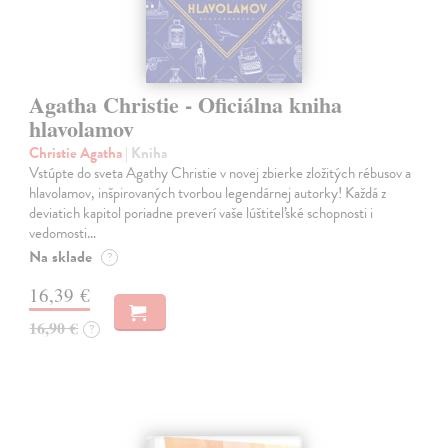
Agatha Christie - Oficiálna kniha
hlavolamov
Christie Agatha
| Kniha
Vstúpte do sveta Agathy Christie v novej zbierke zložitých rébusov a
hlavolamov, inšpirovaných tvorbou legendárnej autorky! Každá z
deviatich kapitol poriadne preverí vaše lúštiteľské schopnosti i
vedomosti…
Na sklade
?
16,39 €
16,90 €
?