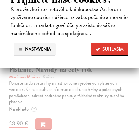
na sklade
K prevádzke internetového kníhkupectva Artforum
využívame cookies slúžiace na zabezpečenie a meranie
funkčnosti, marketingové účely a zaistenie vášho
maximálneho pohodlia a spokojnosti.
NASTAVENIA
SÚHLASÍM
Plstenie. Návody na celý rok
Masárová Marína
| Kniha
Ponorte sa do sveta vlny a vlastnoručne vyrobených plstených
vecičiek. Kniha obsahuje informácie o druhoch vlny a potrebných
pomôckach, taktiež podrobne popisuje základné techniky suchého
plstenia.
Na sklade
?
28,90 €