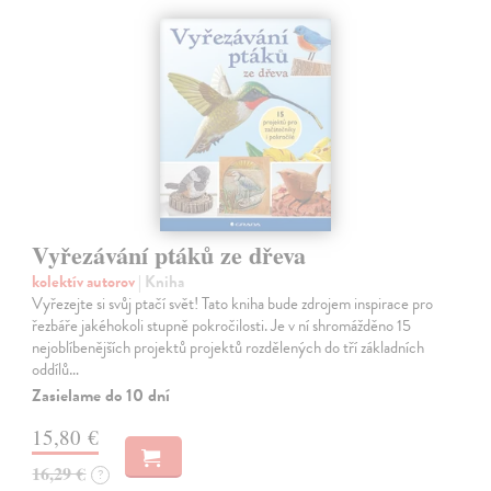
Vyřezávání ptáků ze dřeva
kolektív autorov
| Kniha
Vyřezejte si svůj ptačí svět! Tato kniha bude zdrojem inspirace pro
řezbáře jakéhokoli stupně pokročilosti. Je v ní shromážděno 15
nejoblíbenějších projektů projektů rozdělených do tří základních
oddílů…
Zasielame do 10 dní
15,80 €
16,29 €
?