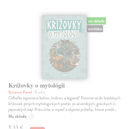
na sklade
novinka
Krížovky o mytológii
Surovec Pavol
| Kniha
Odhaľte tajomstvá bohov, hrdinov a legiend! Ponorte sa do švédskych
krížoviek plných mytologických postáv zo severských, gréckych či
japonských bájí. Precvičte si myseľ a objavte príbehy, ktoré prežili…
Na sklade
?
5,33 €