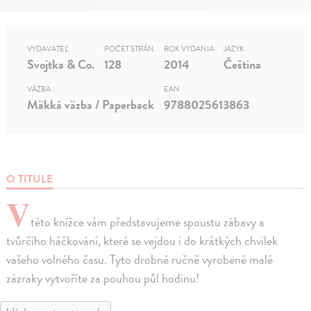
VYDAVATEĽ
POČET STRÁN
ROK VYDANIA
JAZYK
Svojtka & Co.
128
2014
Čeština
VÄZBA
EAN
Mäkká väzba / Paperback
9788025613863
O TITULE
V
této knížce vám představujeme spoustu zábavy a
tvůrčího háčkování, které se vejdou i do krátkých chvilek
vašeho volného času. Tyto drobné ručně vyrobené malé
zázraky vytvoříte za pouhou půl hodinu!