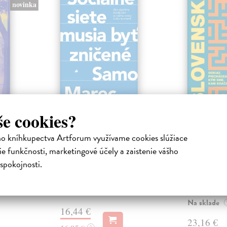
novinka
ejisté
Sociálne siete musia
Slovens
še cookies?
byť zničené
prichád
sme. Ka
ho kníhkupectva Artforum využívame cookies slúžiace
iha
Marec Samo
| Kniha
právěl o
Sociálne siete nám ubližujú ako
e funkčnosti, marketingové účely a zaistenie vášho
Mikloško Fra
o nejisté
jednotlivcom a kazia medziľudské
Monograficky
spokojnosti.
ý román
vzťahy, rozkladajú spoločnosť a
publikácia pri
def...
kľúčových pr
historického u
Na sklade
?
Na sklade
16,44 €
23,16 €