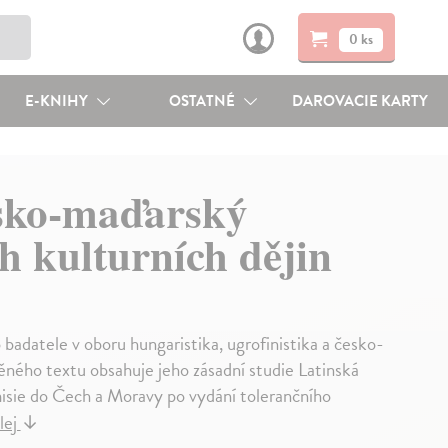
0 ks
E-KNIHY
OSTATNÉ
DAROVACIE KARTY
sko-maďarský
h kulturních dějin
badatele v oboru hungaristika, ugrofinistika a česko-
ěného textu obsahuje jeho zásadní studie Latinská
misie do Čech a Moravy po vydání tolerančního
lej
↓