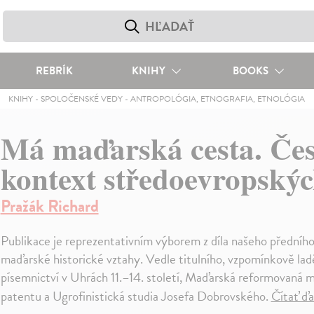
REBRÍK
KNIHY
BOOKS
KNIHY
-
SPOLOČENSKÉ VEDY
-
ANTROPOLÓGIA, ETNOGRAFIA, ETNOLÓGIA
Má maďarská cesta. Če
kontext středoevropskýc
Pražák Richard
Publikace je reprezentativním výborem z díla našeho předního 
maďarské historické vztahy. Vedle titulního, vzpomínkově lad
písemnictví v Uhrách 11.–14. století, Maďarská reformovaná 
patentu a Ugrofinistická studia Josefa Dobrovského.
Čítať ďa