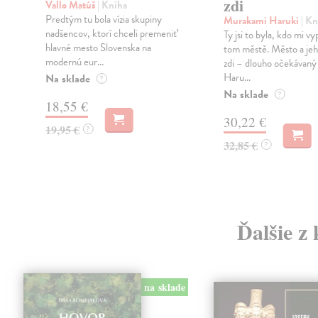
zdi
Vallo Matúš
| Kniha
Predtým tu bola vízia skupiny
Murakami Haruki
| Kn
nadšencov, ktorí chceli premeniť
Ty jsi to byla, kdo mi vy
hlavné mesto Slovenska na
tom městě. Město a jeh
modernú eur...
zdi – dlouho očekávan
Haru...
Na sklade
?
Na sklade
?
18,55 €
30,22 €
19,95 €
?
32,85 €
?
Ďalšie z 
na sklade