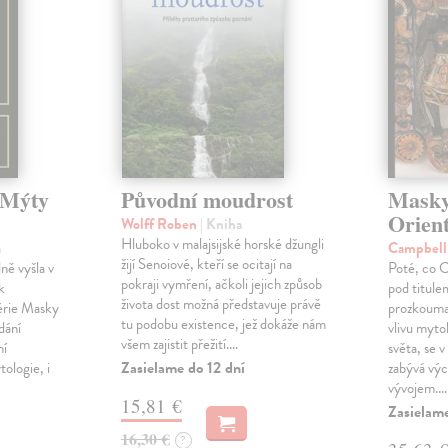
 Mýty
Původní moudrost
Masky
Orient
Wolff Roben
| Kniha
Hluboko v malajsijské horské džungli
a
Campbell
žijí Senoiové, kteří se ocitají na
ě vyšla v
Poté, co C
pokraji vymření, ačkoli jejich způsob
k
pod titule
života dost možná představuje právě
érie Masky
prozkouma
tu podobu existence, jež dokáže nám
dání
vlivu myto
všem zajistit přežití.…
ní
světa, se 
Zasielame do 12 dní
ologie, i
zabývá výc
vývojem.…
15,81 €
Zasielame
16,30 €
?