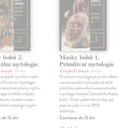
 bohů 2.
Masky bohů 1.
ální mytologie
Primitivní mytologie
 Joseph
| Kniha
Campbell Joseph
| Kniha
ampbell v prvním svazku
Primitivní mytologie je prvním dílem
m Primitivní mytologie
monumentální čtyřsvazkové série
l samotné kořeny mýtů a
předního světového komparativního
logie na lidské chápání
mytologa Josepha Campbella Masky
v tomto druhém svazku
bohů. Nové vydání této knihy, jež
hodní mytologií a jejím
poprvé vyšla v roce 1959,
začleňuje…
 do 12 dní
Zasielame do 12 dní