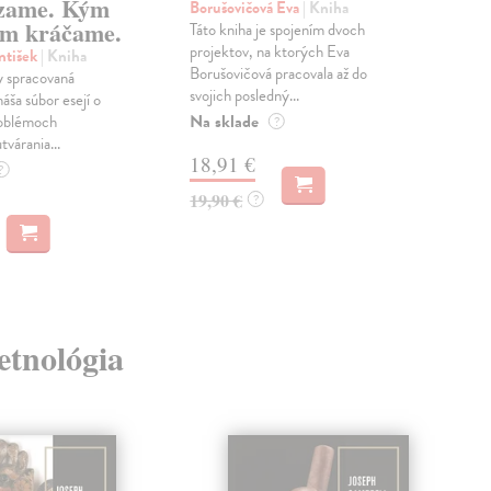
zame. Kým
Borušovičová Eva
| Kniha
Kun
m kráčame.
Táto kniha je spojením dvoch
Poma
projektov, na ktorých Eva
čty
ntišek
| Kniha
Borušovičová pracovala až do
naps
 spracovaná
svojich posledný...
česk
náša súbor esejí o
Na sklade
Na 
oblémoch
?
tvárania...
18,91 €
14
?
19,90 €
15,
?
 etnológia