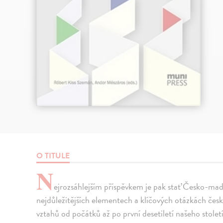
O TITULE
N
ejrozsáhlejším příspěvkem je pak stať Česko-maď
nejdůležitějších elementech a klíčových otázkách čes
vztahů od počátků až po první desetiletí našeho století