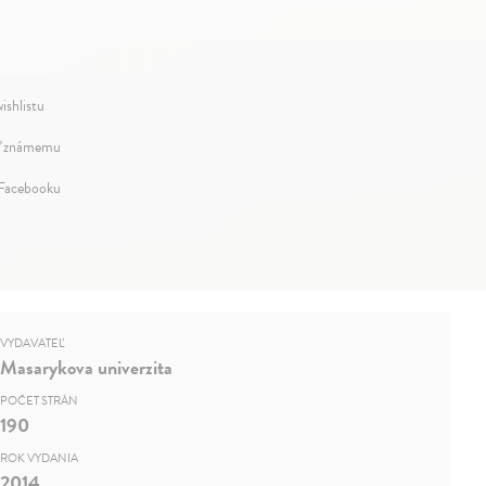
ishlistu
ť známemu
 Facebooku
VYDAVATEĽ
Masarykova univerzita
POČET STRÁN
190
ROK VYDANIA
2014