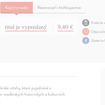
Kúpiť
na webe
Rezervovať v kníhkupectve
Pridať do w
titul je vypredaný
9,40 €
Odporuči
Zdielať na
arské vztahy, která pojednává o
ko-maďarských historických a kulturních
.