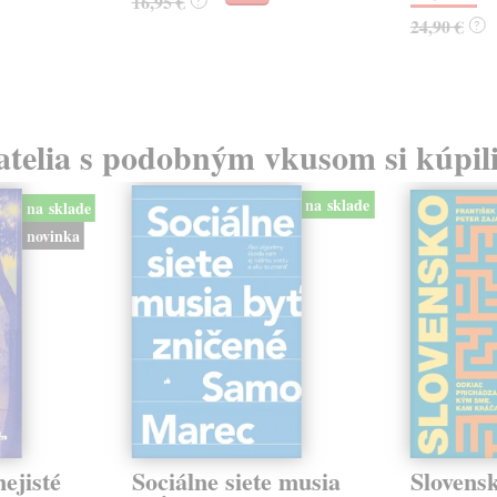
16,95 €
?
24,90 €
?
atelia s podobným vkusom si kúpili
na sklade
na sklade
novinka
ejisté
Sociálne siete musia
Slovens