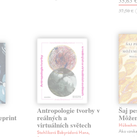
35,63 
37,50 €
Antropologie tvorby v
Šaj pe
eprint
reálných a
Môžem
virtuálních světech
Hübschma
Ako vznika
Stehlíková Babyrádová Hana,