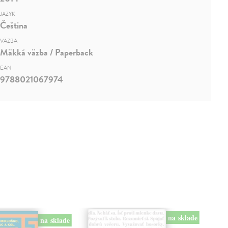
JAZYK
Čeština
VÄZBA
Mäkká väzba / Paperback
EAN
9788021067974
na sklade
na sklade