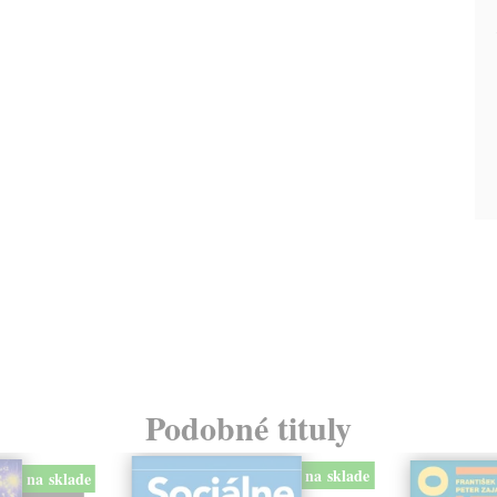
Podobné tituly
na sklade
na sklade