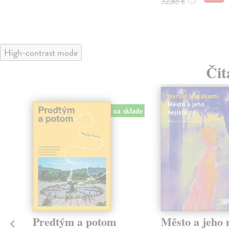
32,85 €
?
High-contrast mode
Čit
na sklade
Predtým a potom
Město a jeho n