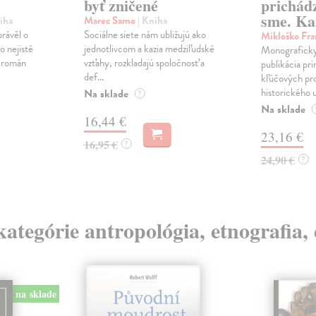
byť zničené
prichád
sme. Ka
iha
Marec Samo
| Kniha
právěl o
Sociálne siete nám ubližujú ako
Mikloško Fra
o nejisté
jednotlivcom a kazia medziľudské
Monograficky
ý román
vzťahy, rozkladajú spoločnosť a
publikácia pri
def...
kľúčových pr
historického u
Na sklade
?
Na sklade
16,44 €
23,16 €
16,95 €
?
24,90 €
?
kategórie antropológia, etnografia,
na sklade