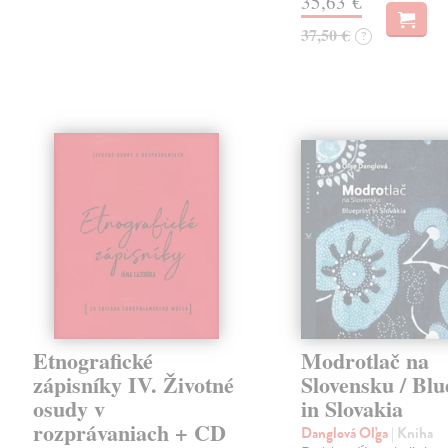
35,63 €
37,50 €
?
Etnografické
Modrotlač na
zápisníky IV. Životné
Slovensku / Blu
osudy v
in Slovakia
rozprávaniach + CD
Danglová Oľga
| Kniha