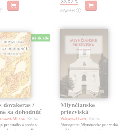
€
35,63 €
37,50 €
?
?
na sklade
s dovakeras /
Mlynčianske
e sa dohodnúť
priezviská
nnová Milena
| Kniha
Valentová Iveta
| Kniha
jú predsudky a prečo si
Monografia Mlynčianske priezviská