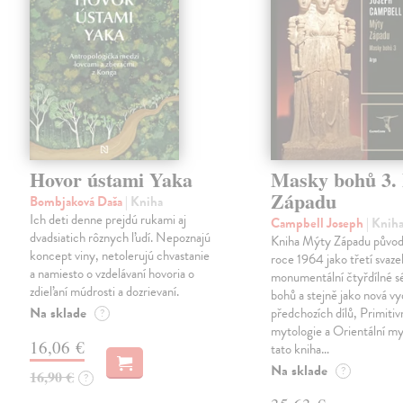
Hovor ústami Yaka
Masky bohů 3.
Západu
Bombjaková Daša
| Kniha
Ich deti denne prejdú rukami aj
Campbell Joseph
| Knih
dvadsiatich rôznych ľudí. Nepoznajú
Kniha Mýty Západu původn
koncept viny, netolerujú chvastanie
roce 1964 jako třetí svaze
a namiesto o vzdelávaní hovoria o
monumentální čtyřdílné s
zdieľaní múdrosti a dozrievaní.
bohů a stejně jako nová vy
Na sklade
předchozích dílů, Primitiv
?
mytologie a Orientální myt
16,06 €
tato kniha…
Na sklade
?
16,90 €
?