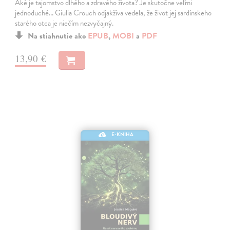
Aké je tajomstvo dlhého a zdravého života? Je skutočne veľmi
jednoduché... Giulia Crouch odjakživa vedela, že život jej sardínskeho
starého otca je niečím nezvyčajný.
Na stiahnutie ako
EPUB
,
MOBI
a
PDF
13,90 €
E-KNIHA