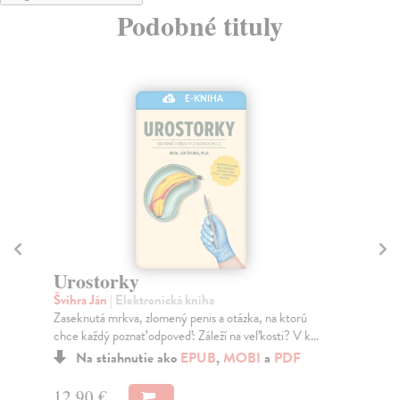
Podobné tituly
E-KNIHA
Urostorky
Za
Švihra Ján
| Elektronická kniha
Gu
Zaseknutá mrkva, zlomený penis a otázka, na ktorú
Úža
chce každý poznať odpoveď: Záleží na veľkosti? V k...
udr
vše.
Na stiahnutie ako
EPUB
,
MOBI
a
PDF
12,90 €