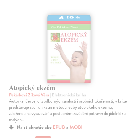
E-KNIHA
Atopický ekzém
Pekárková Zíková Věra
| Elektronická kniha
Autorka, čerpající z odborných znalostí i osobních zkušeností, v knize
představuje svoji unikátní metodu léčby atopického ekzému,
založenou na vysazování a postupném zavádění potravin do jídelníčku
malých…
Na stiahnutie ako
EPUB
a
MOBI