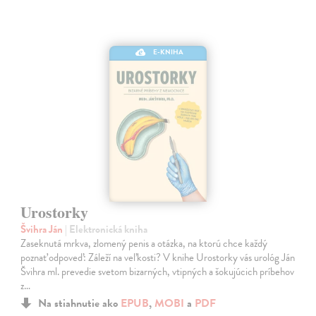
E-KNIHA
Urostorky
Švihra Ján
| Elektronická kniha
Zaseknutá mrkva, zlomený penis a otázka, na ktorú chce každý
poznať odpoveď: Záleží na veľkosti? V knihe Urostorky vás urológ Ján
Švihra ml. prevedie svetom bizarných, vtipných a šokujúcich príbehov
z…
Na stiahnutie ako
EPUB
,
MOBI
a
PDF