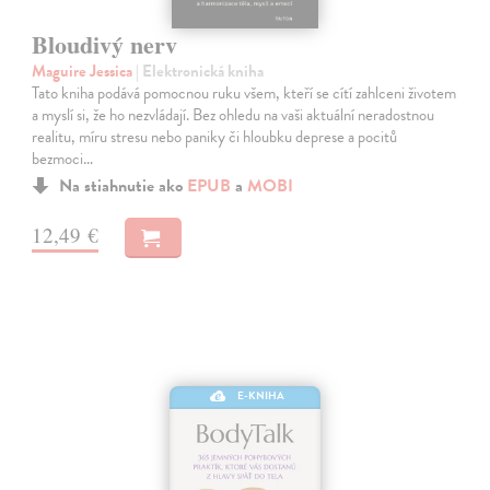
Bloudivý nerv
Maguire Jessica
| Elektronická kniha
Tato kniha podává pomocnou ruku všem, kteří se cítí zahlceni životem
a myslí si, že ho nezvládají. Bez ohledu na vaši aktuální neradostnou
realitu, míru stresu nebo paniky či hloubku deprese a pocitů
bezmoci…
Na stiahnutie ako
EPUB
a
MOBI
12,49 €
E-KNIHA