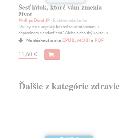
Šesť látok, ktoré vám zmenia
U
život
Švi
Zas
Phillips David JP
| Elektronická kniha
chc
Dali by ste si anjelský kokteil so sérotonínom, s
dopamínom a endorfínmi? Alebo diabolský kokteil s ...
Na stiahnutie ako
EPUB
,
MOBI
a
PDF
12
11,60 €
Ďalšie z kategórie zdravie