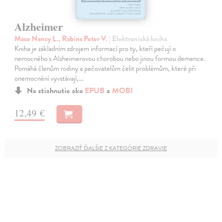
Alzheimer
Mace Nancy L., Rabins Peter V.
| Elektronická kniha
Kniha je základním zdrojem informací pro ty, kteří pečují o
nemocného s Alzheimerovou chorobou nebo jinou formou demence.
Pomáhá členům rodiny a pečovatelům čelit problémům, které při
onemocnění vyvstávají,…
Na stiahnutie ako
EPUB
a
MOBI
12,49 €
ZOBRAZIŤ ĎALŠIE Z KATEGÓRIE ZDRAVIE