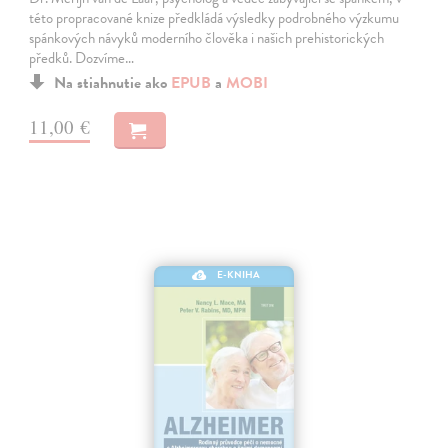
této propracované knize předkládá výsledky podrobného výzkumu
spánkových návyků moderního člověka i našich prehistorických
předků. Dozvíme…
Na stiahnutie ako
EPUB
a
MOBI
11,00 €
E-KNIHA