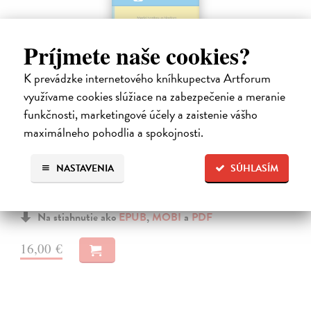
Príjmete naše cookies?
K prevádzke internetového kníhkupectva Artforum
využívame cookies slúžiace na zabezpečenie a meranie
funkčnosti, marketingové účely a zaistenie vášho
maximálneho pohodlia a spokojnosti.
Medzi hanbou a hladom
NASTAVENIA
SÚHLASÍM
Sviežená Barbara
| Elektronická kniha
Prečo jeme, keď nie sme hladní? A prečo nedokážeme prestať, aj
keď vieme, že by sme mali?
Na stiahnutie ako
EPUB
,
MOBI
a
PDF
16,00 €