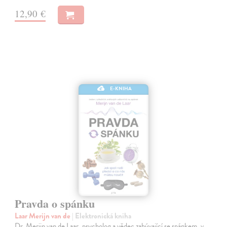
12,90 €
E-KNIHA
Pravda o spánku
Laar Merijn van de
| Elektronická kniha
Dr. Merijn van de Laar, psycholog a vědec zabývající se spánkem, v