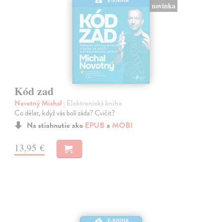
E-KNIHA
novinka
Kód zad
Novotný Michal
| Elektronická kniha
Co dělat, když vás bolí záda? Cvičit?
Na stiahnutie ako
EPUB
a
MOBI
13,95 €
E-KNIHA