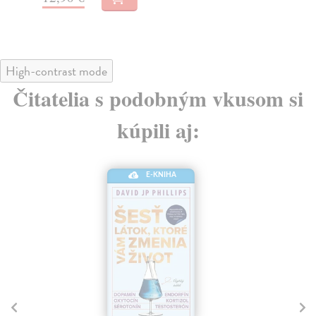
10
High-contrast mode
Čitatelia s podobným vkusom si
kúpili aj:
E-KNIHA