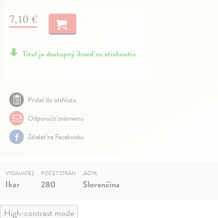
7,10 €
Titul je dostupný ihneď na stiahnutie
Pridať do wishlistu
Odporučiť známemu
Zdielať na Facebooku
VYDAVATEĽ
POČET STRÁN
JAZYK
Ikar
280
Slovenčina
High-contrast mode