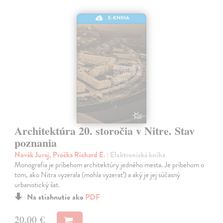
E-KNIHA
Architektúra 20. storočia v Nitre. Stav
poznania
Novák Juraj, Pročka Richard E.
| Elektronická kniha
Monografia je príbehom architektúry jedného mesta. Je príbehom o
tom, ako Nitra vyzerala (mohla vyzerať) a aký je jej súčasný
urbanistický šat.
Na stiahnutie ako
PDF
20,00 €