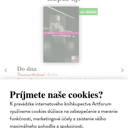
na sklade
Do dna
Kr
Thomas Michael
| Kniha
He
Román Do dna se odehrává v pouhých čtyřech dnech,
Kap
během nichž musí hrdina zvládnout doslova sisyfovs...
his
Príjmete naše cookies?
Na sklade
Na
?
K prevádzke internetového kníhkupectva Artforum
17,17 €
15
využívame cookies slúžiace na zabezpečenie a meranie
17,70 €
16
?
funkčnosti, marketingové účely a zaistenie vášho
maximálneho pohodlia a spokojnosti.