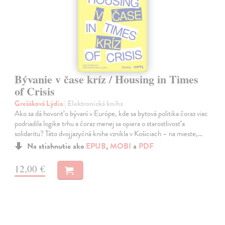
Bývanie v čase kríz / Housing in Times
of Crisis
Grešáková Lýdia
| Elektronická kniha
Ako sa dá hovoriť o bývaní v Európe, kde sa bytová politika čoraz viac
podriadila logike trhu a čoraz menej sa opiera o starostlivosť a
solidaritu? Táto dvojjazyčná kniha vznikla v Košiciach – na mieste,…
Na stiahnutie ako
EPUB
,
MOBI
a
PDF
12,00 €