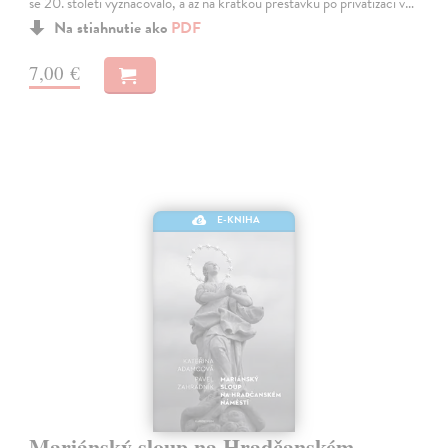
se 20. století vyznačovalo, a až na krátkou přestávku po privatizaci v…
Na stiahnutie ako
PDF
7,00 €
E-KNIHA
Mariánský sloup na Hradčanském