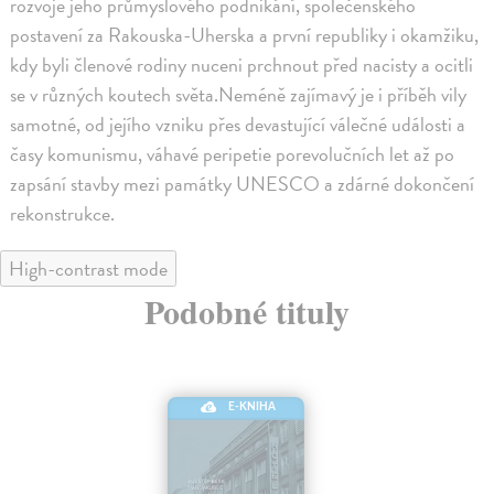
rozvoje jeho průmyslového podnikání, společenského
postavení za Rakouska-Uherska a první republiky i okamžiku,
kdy byli členové rodiny nuceni prchnout před nacisty a ocitli
se v různých koutech světa.Neméně zajímavý je i příběh vily
samotné, od jejího vzniku přes devastující válečné události a
časy komunismu, váhavé peripetie porevolučních let až po
zapsání stavby mezi památky UNESCO a zdárné dokončení
rekonstrukce.
High-contrast mode
Podobné tituly
E-KNIHA