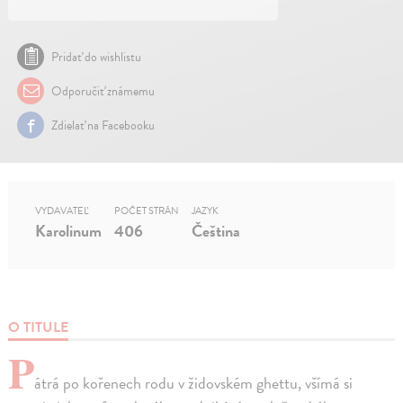
Pridať do wishlistu
Odporučiť známemu
Zdielať na Facebooku
VYDAVATEĽ
POČET STRÁN
JAZYK
Karolinum
406
Čeština
O TITULE
P
átrá po kořenech rodu v židovském ghettu, všímá si