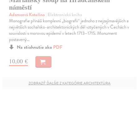
náměstí
Adamcová Kateřina
| Elektronická kniha
Monografie přináší komplexní „biografii“ jednoho z nejzajímavějších a
největších sochařsko-architektonických děl vztyčených v Čechách v
souvislosti s morovou epidemií v letech 1713–1715. Monument
postavený…
Na stiahnutie ako
PDF
10,00 €
ZOBRAZIŤ ĎALŠIE Z KATEGÓRIE ARCHITEKTÚRA