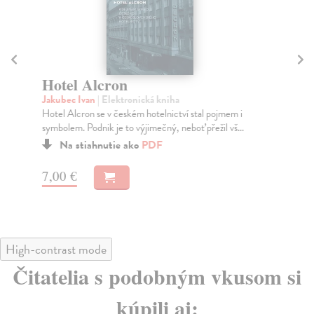
Hotel Alcron
M
H
Jakubec Ivan
| Elektronická kniha
Hotel Alcron se v českém hotelnictví stal pojmem i
Ad
symbolem. Podnik je to výjimečný, neboť přežil vš...
Mon
nej
Na stiahnutie ako
PDF
7,00 €
10
High-contrast mode
Čitatelia s podobným vkusom si
kúpili aj: