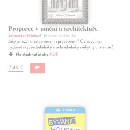
Proporce v umění a architektuře
Schneider Michael
| Elektronická kniha
Jaký je rozdíl mezi poměrem a proporcemi? Opravdu mají
pětiúhelníky, šestiúhelníky a sedmiúhelníky svébytný charakter?
Na stiahnutie ako
PDF
7,49 €
E-KNIHA