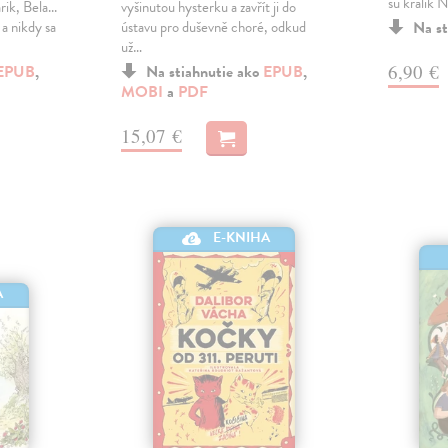
sú králik 
rik, Bela...
vyšinutou hysterku a zavřít ji do
a nikdy sa
ústavu pro duševně choré, odkud
Na st
už…
6,90 €
EPUB
,
Na stiahnutie ako
EPUB
,
MOBI
a
PDF
15,07 €
E-KNIHA
A