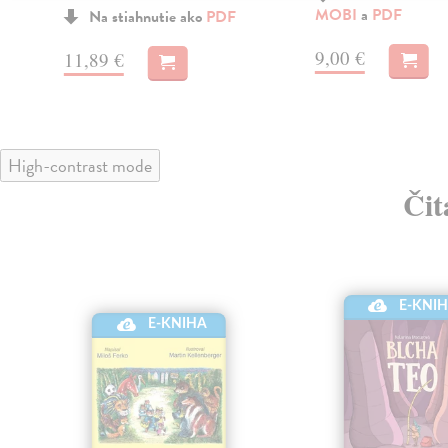
MOBI
a
PDF
Na stiahnutie ako
PDF
9,00 €
11,89 €
High-contrast mode
Čit
E-KNI
E-KNIHA