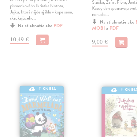
Slzička, Zafír, Flóra, Jantá
písmenkového škriatka Notota,
Každý deň spoznávajú svet 
Jajku, ktorá nájde aj ihlu v kope sena,
nenudia.…
skackajúceho…
Na stiahnutie ako
Na stiahnutie ako
PDF
MOBI
a
PDF
10,49 €
9,00 €
E-KNIHA
E-KNIH