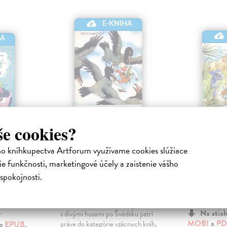
E-KNIHA
HA
še cookies?
Zázračná cesta
Dve blš
Nilsa Holgerssona s
ho kníhkupectva Artforum využívame cookies slúžiace
Hegedüšová 
divými husami po
kniha
ktronická
e funkčnosti, marketingové účely a zaistenie vášho
Švédsku
Skok sem, sk
spokojnosti.
blšky Baška a 
ských
Lagerlöfová Selma
|
Tatier! Po získ
j
Elektronická kniha
sprievodcovsk
vajú
Zázračná cesta Nilsa Holgerssona
.
Na stia
s divými husami po Švédsku patrí
MOBI
a
PD
ko
EPUB
,
práve do kategórie vzácnych kníh,