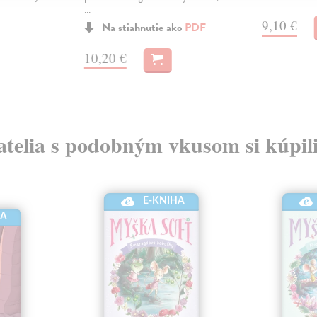
...
9,10 €
Na stiahnutie ako
PDF
10,20 €
atelia s podobným vkusom si kúpili
E-KNIHA
HA