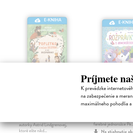
E-KNIHA
E-KNI
Príjmete na
Popletko a veľká
Rozprávky o
sestra a iné
jednorožcoch
K prevádzke internetové
rozprávky
Korycińska Anna
| Ele
na zabezpečenie a merani
kniha
Lindgrenová Astrid
|
maximálneho pohodlia a 
Veselé príhody priateľ
Elektronická kniha
jednorožcov V magicke
Táto krásne ilustrovaná kniha
Levanduľovej krajine bý
u
obsahuje dvanásť príbehov
farebné jednorožce Pe..
autorky Astrid Lindgrenovej,
ktoré ešte nikd...
Na stiahnutie a