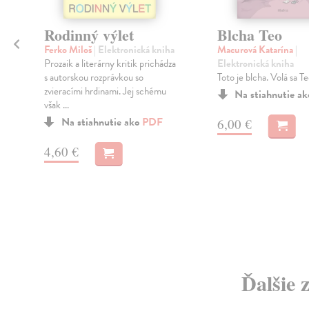
Rodinný výlet
Blcha Teo
Ferko Miloš
| Elektronická kniha
Macurová Katarína
|
Prozaik a literárny kritik prichádza
Elektronická kniha
s autorskou rozprávkou so
Toto je blcha. Volá sa Te
zvieracími hrdinami. Jej schému
Na stiahnutie a
však ...
Na stiahnutie ako
PDF
6,00 €
4,60 €
Ďalšie 