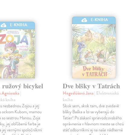
E-KNIHA
E-KNIHA
 ružový bicykel
Dve blšky v Tatrách
a Agnieszka
|
Hegedüšová Jana
| Elektronická
cká kniha
kniha
s nezbednou Zojou a jej
Skok sem, skok tam, dve zvedavé
 s ockom Kubom, mamou
blšky Baška a Izi sa vyberajú do
a so sestrou Hanou. Zoja
Tatier! Po získaní sprievodcovského
ky, jej obľúbená farba je
oprávnenia v hlavnom meste sa chcú
a jej vernými spoločníkmi
stáť odborníkmi aj na naše nádherné