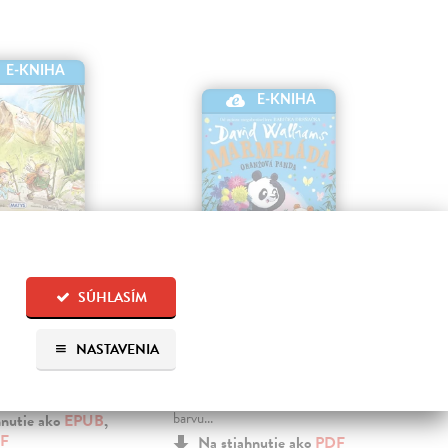
E-KNIHA
E-KNIHA
ky v Tatrách
Marmeláda,
No
oranžová panda
šk
Jana
| Elektronická
SÚHLASÍM
Walliams David
| Elektronická
Fut
ok tam, dve zvedavé
kniha
kni
NASTAVENIA
Izi sa vyberajú do
Jednoho dne se v hlubokém lese
Obja
aní
narodila maličká panda. Byla
svet
ého...
překrásná, až na to, že měla jinou
Múdr
barvu...
učit
hnutie ako
EPUB
,
F
Na stiahnutie ako
PDF