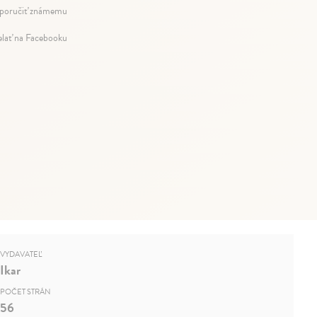
oručiť známemu
elať na Facebooku
VYDAVATEĽ
Ikar
POČET STRÁN
56