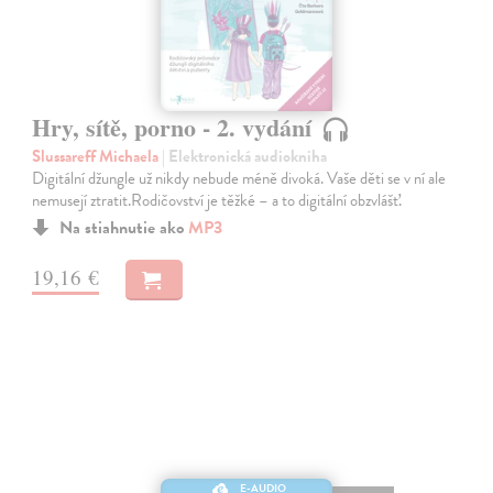
Hry, sítě, porno - 2. vydání
Slussareff Michaela
| Elektronická audiokniha
Digitální džungle už nikdy nebude méně divoká. Vaše děti se v ní ale
nemusejí ztratit.Rodičovství je těžké – a to digitální obzvlášť.
Na stiahnutie ako
MP3
19,16 €
E-AUDIO