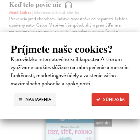
Keď telo povie nie
Maté Gábor
| Elektronická audiokniha
Prevencia pred chorobami ľudstvo zamestnáva od nepamäti. Lekár a
uznávaný autor Gábor Maté verí, že spôsob akým premýšľame a
využívame svoju mozgovú kapacitu, má vplyv aj na naše fyzické
zdravie.
Príjmete naše cookies?
Na stiahnutie ako
MP3
K prevádzke internetového kníhkupectva Artforum
14,45 €
využívame cookies slúžiace na zabezpečenie a meranie
funkčnosti, marketingové účely a zaistenie vášho
maximálneho pohodlia a spokojnosti.
NASTAVENIA
SÚHLASÍM
E-AUDIO
novinka