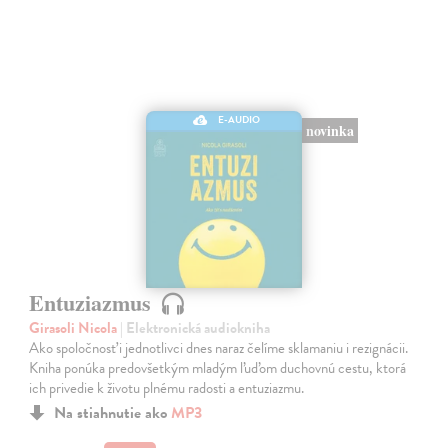
E-AUDIO
novinka
Entuziazmus
Girasoli Nicola
| Elektronická audiokniha
Ako spoločnosť i jednotlivci dnes naraz čelíme sklamaniu i rezignácii.
Kniha ponúka predovšetkým mladým ľuďom duchovnú cestu, ktorá
ich privedie k životu plnému radosti a entuziazmu.
Na stiahnutie ako
MP3