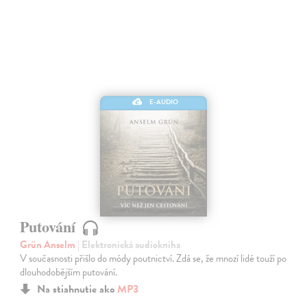
E-AUDIO
Putování
Grün Anselm
| Elektronická audiokniha
V současnosti přišlo do módy poutnictví. Zdá se, že mnozí lidé touží po
dlouhodobějším putování.
Na stiahnutie ako
MP3