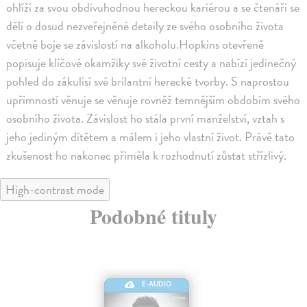
ohlíží za svou obdivuhodnou hereckou kariérou a se čtenáři se
dělí o dosud nezveřejněné detaily ze svého osobního života
včetně boje se závislostí na alkoholu.Hopkins otevřeně
popisuje klíčové okamžiky své životní cesty a nabízí jedinečný
pohled do zákulisí své brilantní herecké tvorby. S naprostou
upřímností věnuje se věnuje rovněž temnějším obdobím svého
osobního života. Závislost ho stála první manželství, vztah s
jeho jediným dítětem a málem i jeho vlastní život. Právě tato
zkušenost ho nakonec přiměla k rozhodnutí zůstat střízlivý.
High-contrast mode
Podobné tituly
E-AUDIO