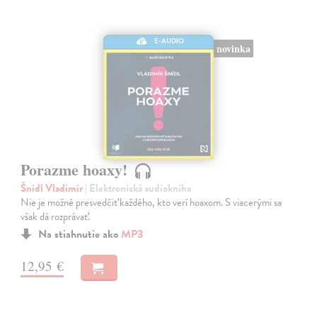
E-AUDIO
novinka
Porazme hoaxy!
Šnídl Vladimír
| Elektronická audiokniha
Nie je možné presvedčiť každého, kto verí hoaxom. S viacerými sa
však dá rozprávať.
Na stiahnutie ako
MP3
12,95 €