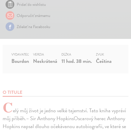
Pridať do wishlistu
Odporučiť známemu
Zdielať na Facebooku
VYDAVATEĽ
VERZIA
DĹŽKA
ZVUK
Bourdon
Neskrátená
11 hod. 38 min.
Čeština
O TITULE
C
elý můj život je jedno velké tajemství. Tato kniha vypráví
můj příběh.– Sir Anthony HopkinsOscarový herec Anthony
Hopkins napsal dlouho očekávanou autobiografii, ve které se