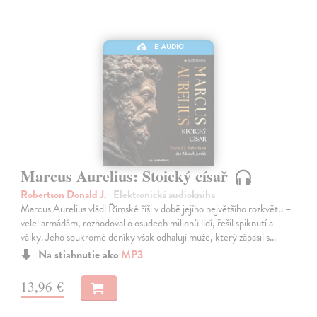
E-AUDIO
Marcus Aurelius: Stoický císař
Robertson Donald J.
| Elektronická audiokniha
Marcus Aurelius vládl Římské říši v době jejího největšího rozkvětu –
velel armádám, rozhodoval o osudech milionů lidí, řešil spiknutí a
války. Jeho soukromé deníky však odhalují muže, který zápasil s…
Na stiahnutie ako
MP3
13,96 €