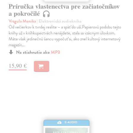
Príručka vlastenectva pre začiatočníkov
a pokročilé
Vrzgula Monika
| Elektronická audiokniha
Od večierkov k tvrdej realite – a späť do uší.Papierovú podobu tejto
knihy už v kníhkupectvách nenájdete, stala sa vzácnym úlovkom.
Máte však jedinečnú šancu vypočuť si, ako znel kultový internetový
magazín…
Na stiahnutie ako
MP3
15,90 €
E-AUDIO