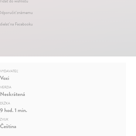
ridať do wishlistu
dporučiť známemu
dielať na Facebooku
VYDAVATEĽ
Voxi
VERZIA
Neskrátená
DĹŽKA
9 hod. 1 min.
ZVUK
Čeština