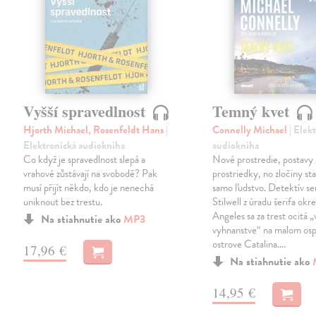
Vyšší spravedlnost
Temný kvet
Hjorth Michael, Rosenfeldt Hans
|
Connelly Michael
| Elek
Elektronická audiokniha
audiokniha
Co když je spravedlnost slepá a
Nové prostredie, postavy 
vrahové zůstávají na svobodě? Pak
prostriedky, no zločiny st
musí přijít někdo, kdo je nenechá
samo ľudstvo. Detektív se
uniknout bez trestu.
Stilwell z úradu šerifa okr
Angeles sa za trest ocitá „
Na stiahnutie ako
MP3
vyhnanstve“ na malom os
ostrove Catalina.…
17,96 €
Na stiahnutie ako
14,95 €