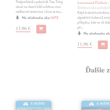
Podprefektův pobočník Tiao Tchaj
Lenormand Frédéric
|
okusí na vlastní kůži svůdnou moc
Elektronická audiokni
nádherné tanečnice i život za stu...
Když krásná konkubína
Na stiahnutie ako
MP3
západních koberců zmizí
příbytku, kde ve vší dis
při...
13,96 €
Na stiahnutie a
11,96 €
Ďalšie 
E-AUDIO
E-AUDI