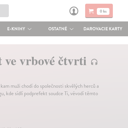
0 ks
E-KNIHY
OSTATNÉ
DAROVACIE KARTY
 ve vrbové čtvrti
 kam muži chodí do společnosti skvělých herců a
, kde sídlí podprefekt soudce Ti, vévodí těmto