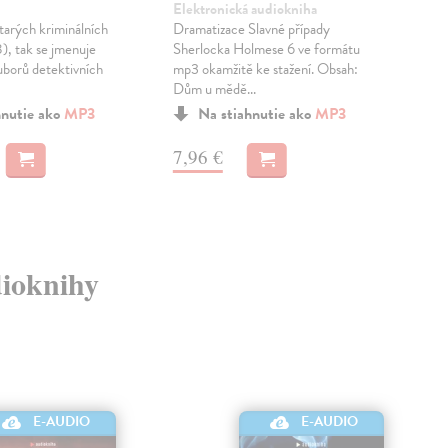
Elektronická audiokniha
Ele
arých kriminálních
Dramatizace Slavné případy
Dra
), tak se jmenuje
Sherlocka Holmese 6 ve formátu
She
ouborů detektivních
mp3 okamžitě ke stažení. Obsah:
mp3
Dům u mědě...
Škol
hnutie ako
MP3
Na stiahnutie ako
MP3
7,96 €
7,
dioknihy
E-AUDIO
E-AUDIO