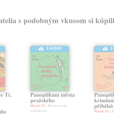
atelia s podobným vkusom si kúpili
E-AUDIO
E
e Ti.
Panoptikum města
Panopti
pražského
kriminá
příběhů
Marek Jiří
| Elektronická
edu
audiokniha
Marek Jiří
| 