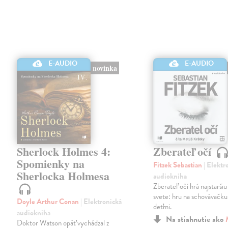
E-AUDIO
E-AUDIO
novinka
Sherlock Holmes 4:
Zberateľ očí
Spomienky na
Fitzek Sebastian
| Elektr
Sherlocka Holmesa
audiokniha
Zberateľ očí hrá najstaršiu
svete: hru na schovávačku.
Doyle Arthur Conan
| Elektronická
deťmi.
audiokniha
Na stiahnutie ako
Doktor Watson opäť vychádzal z