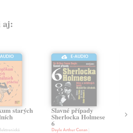
 aj:
-AUDIO
E-AUDIO
kum starých
Slavné případy
Sl
lních
Sherlocka Holmese
Sh
6
7
Elektronická
Doyle Arthur Conan
|
Doy