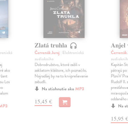
Zlatá truhla
Anjel 
tronická
Červenák Juraj
| Elektronická
Červenák 
audiokniha
audioknih
aj
Dobrodružstvo, ktoré zažili v
Kapitán St
aré ako
zakliatom kláštore, ich poznačilo.
pátrajú po
ržant
Najradšej by na to krviprelievanie
PlzniV Pra
esu Los
zabudli.
Rudolf II.
vo
presťahova
Na stiahnutie ako
MP3
palom
mravopoče
oddaného
15,45 €
MP3
Na st
15,95 