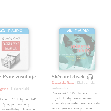
E-AUDIO
E-AUDIO
r Pyne zasahuje
Sběratel dívek
Decastelo René
| Elektronická
audiokniha
Agatha
| Elektronická
Píše se rok 1986. Daniela Hrubá
a
přijíždí z Prahy převzít vedení
 šťastní? Kdo by nechtěl!
kriminálky na malém městě a ocitá
r Pyne, penzionovaný
se rovnýma nohama přímo ve
í, jak nešťastným lidem ke