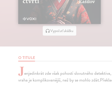
Vypočuť ukážku
O TITULE
J
enjedinkrát zde však pohostí slovutného detektiva,
vraha je komplikovanější, než by se mohlo zdát.Překl