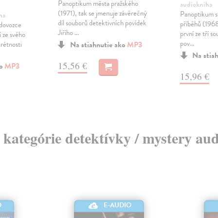
Panoptikum města pražského
audiokniha
(1971), tak se jmenuje závěrečný
Panoptikum st
ha
díl souborů detektivních povídek
příběhů (1968
 dovozce
Jiřího ...
první ze tří s
 ze svého
pov...
krétnosti
Na stiahnutie ako
MP3
Na stia
15,56 €
ko
MP3
15,96 €
z kategórie detektívky / mystery au
O
E-AUDIO