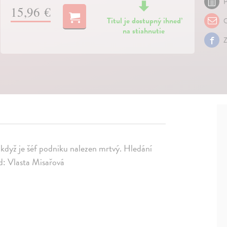
P
15,96 €
Titul je dostupný ihneď
O
na stiahnutie
Z
 když je šéf podniku nalezen mrtvý. Hledání
ad: Vlasta Misařová