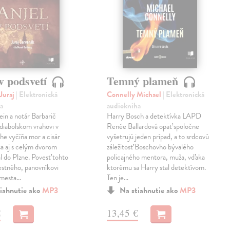
v podsvetí
Temný plameň
Juraj
| Elektronická
Connelly Michael
| Elektronická
a
audiokniha
ein a notár Barbarič
Harry Bosch a detektívka LAPD
 diabolskom vrahovi v
Renée Ballardová opäť spoločne
he vyčíňa mor a cisár
vyšetrujú jeden prípad, a to srdcovú
 sa aj s celým dvorom
záležitosť Boschovho bývalého
l do Plzne. Povesť tohto
policajného mentora, muža, vďaka
stného, panovníkovi
ktorému sa Harry stal detektívom.
 mesta…
Ten je…
iahnutie ako
MP3
Na stiahnutie ako
MP3
€
13,45 €