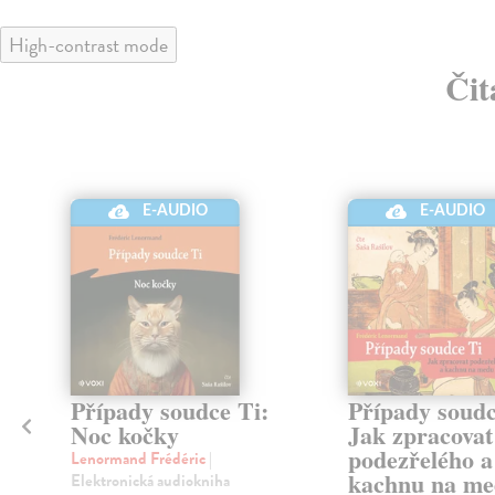
High-contrast mode
Čit
E-AUDIO
E-AUDIO
Případy soudce Ti:
Případy soudc
Noc kočky
Jak zpracovat
podezřelého a
Lenormand Frédéric
|
kachnu na m
Elektronická audiokniha