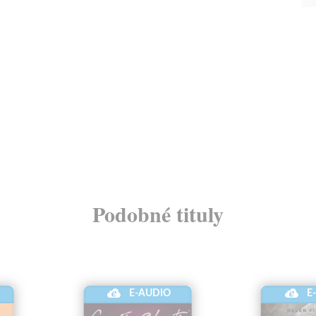
Podobné tituly
E-AUDIO
E