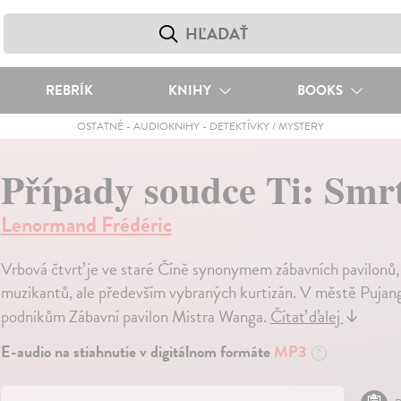
REBRÍK
KNIHY
BOOKS
OSTATNÉ
-
AUDIOKNIHY
-
DETEKTÍVKY / MYSTERY
Případy soudce Ti: Smrt
Lenormand Frédéric
Vrbová čtvrť je ve staré Číně synonymem zábavních pavilonů,
muzikantů, ale především vybraných kurtizán. V městě Pujangu
podnikům Zábavní pavilon Mistra Wanga.
Čítať ďalej
↓
E-audio na stiahnutie v digitálnom formáte
MP3
?