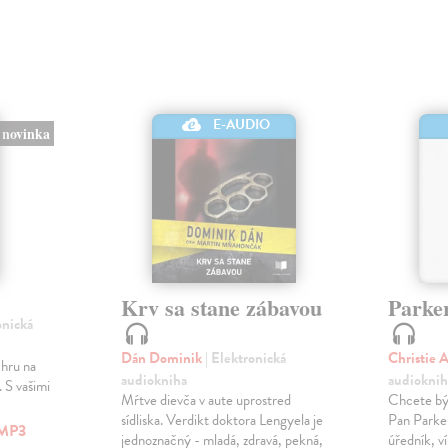
E-AUDIO
novinka
Krv sa stane zábavou
Parke
onická
Dán Dominik
| Elektronická
Christie 
 hru na
audiokniha
audioknih
 S vašimi
Mŕtve dievča v aute uprostred
Chcete být
sídliska. Verdikt doktora Lengyela je
Pan Parke
MP3
jednoznačný - mladá, zdravá, pekná,
úředník, v