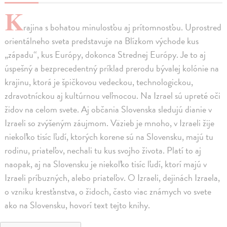
K
rajina s bohatou minulosťou aj prítomnosťou. Uprostred
orientálneho sveta predstavuje na Blízkom východe kus
„západu“, kus Európy, dokonca Strednej Európy. Je to aj
úspešný a bezprecedentný príklad prerodu bývalej kolónie na
krajinu, ktorá je špičkovou vedeckou, technologickou,
zdravotníckou aj kultúrnou veľmocou. Na Izrael sú upreté oči
židov na celom svete. Aj občania Slovenska sledujú dianie v
Izraeli so zvýšeným záujmom. Väzieb je mnoho, v Izraeli žije
niekoľko tisíc ľudí, ktorých korene sú na Slovensku, majú tu
rodinu, priateľov, nechali tu kus svojho života. Platí to aj
naopak, aj na Slovensku je niekoľko tisíc ľudí, ktorí majú v
Izraeli príbuzných, alebo priateľov. O Izraeli, dejinách Izraela,
o vzniku kresťanstva, o židoch, často viac známych vo svete
ako na Slovensku, hovorí text tejto knihy.