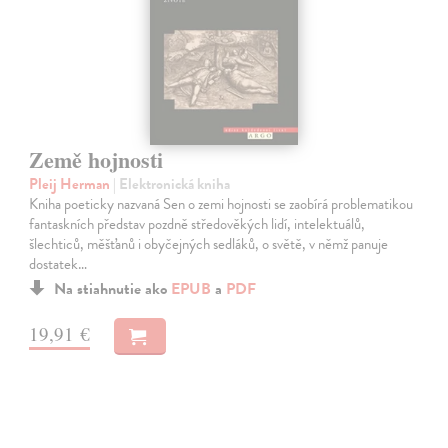
Země hojnosti
Pleij Herman
| Elektronická kniha
Kniha poeticky nazvaná Sen o zemi hojnosti se zaobírá problematikou
fantaskních představ pozdně středověkých lidí, intelektuálů,
šlechticů, měšťanů i obyčejných sedláků, o světě, v němž panuje
dostatek…
Na stiahnutie ako
EPUB
a
PDF
19,91 €