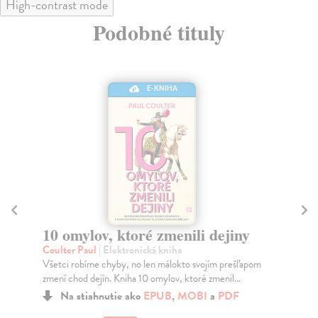
High-contrast mode
Podobné tituly
E-KNIHA
10 omylov, ktoré zmenili dejiny
F
Coulter Paul
| Elektronická kniha
Dr
Všetci robíme chyby, no len málokto svojím prešľapom
Za 
zmení chod dejín. Kniha 10 omylov, ktoré zmenil...
„fa
Na stiahnutie ako
EPUB
,
MOBI
a
PDF