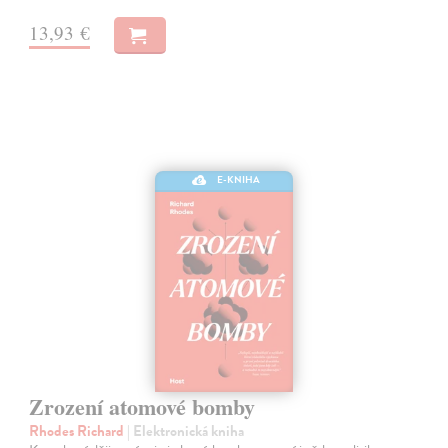
13,93 €
E-KNIHA
Zrození atomové bomby
Rhodes Richard
| Elektronická kniha