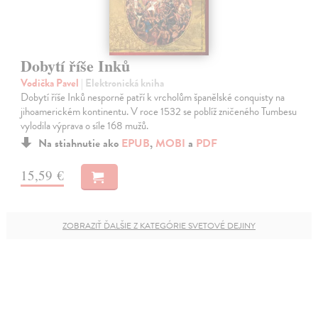
Dobytí říše Inků
Vodička Pavel
| Elektronická kniha
Dobytí říše Inků nesporně patří k vrcholům španělské conquisty na
jihoamerickém kontinentu. V roce 1532 se poblíž zničeného Tumbesu
vylodila výprava o síle 168 mužů.
Na stiahnutie ako
EPUB
,
MOBI
a
PDF
15,59 €
ZOBRAZIŤ ĎALŠIE Z KATEGÓRIE SVETOVÉ DEJINY