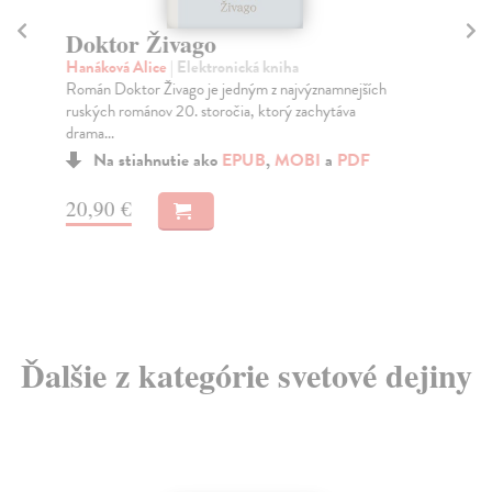
B
Iz
Doktor Živago
Sha
Hanáková Alice
| Elektronická kniha
Dav
Román Doktor Živago je jedným z najvýznamnejších
pol
ruských románov 20. storočia, ktorý zachytáva
Do
drama...
Na stiahnutie ako
EPUB
,
MOBI
a
PDF
16
16
20,90 €
Ďalšie z kategórie svetové dejiny