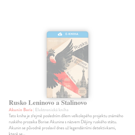
E-KNIHA
Rusko Leninovo a Stalinovo
Akunin Boris
| Elektronická kniha
Tato kniha je zřejmě posledním dílem velkolepého projektu známého
ruského prozaika Borise Akunina s názvem Dějiny ruského státu.
Akunin se původně proslavil dnes už legendárními detektivkami,
které se…