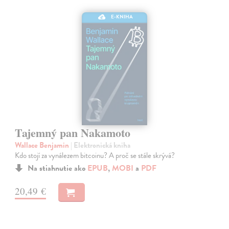
E-KNIHA
Tajemný pan Nakamoto
Wallace Benjamin
| Elektronická kniha
Kdo stojí za vynálezem bitcoinu? A proč se stále skrývá?
Na stiahnutie ako
EPUB
,
MOBI
a
PDF
20,49 €