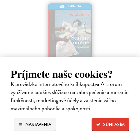
E-KNIHA
Príjmete naše cookies?
Studne mútne
K prevádzke internetového kníhkupectva Artforum
Getting Peter
| Elektronická kniha
Sú ikonickými postavami našej kultúry. Postavili im sochy a
využívame cookies slúžiace na zabezpečenie a meranie
pomenovali po nich ulice, majú svoje nespochybniteľné miesto v
funkčnosti, marketingové účely a zaistenie vášho
lexikónoch literatúry aj učebniciach, slovenské moderné umenie sa
maximálneho pohodlia a spokojnosti.
bez nich nedá…
Na stiahnutie ako
EPUB
,
MOBI
a
PDF
NASTAVENIA
SÚHLASÍM
14,90 €