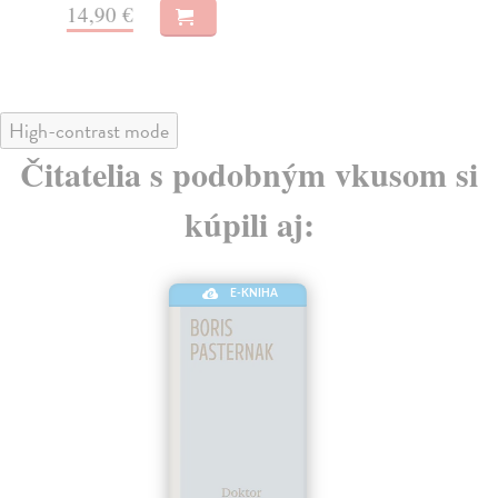
14,90 €
14
High-contrast mode
Čitatelia s podobným vkusom si
kúpili aj:
E-KNIHA