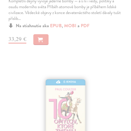
Kompletní dějiny vývoje jaderné bomby — a s ní i vědy, politiky a
osudu moderního světa Příběh atomové bomby je příběhem lidské
civilizace. Vědecké objevy z konce devatenáctého století dávaly tušit
příslib…
Na stiahnutie ako
EPUB
,
MOBI
a
PDF
33,29 €
E-KNIHA