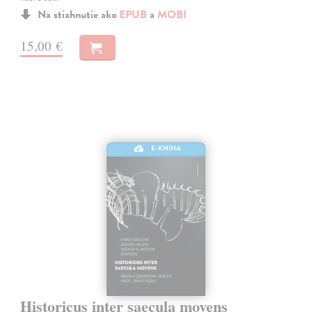
Na stiahnutie ako
EPUB
a
MOBI
15,00 €
E-KNIHA
Historicus inter saecula movens