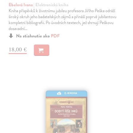
Ebelová Ivana
| Elektronická kniha
Kniha příspěvků k životnímu jubileu profesora Jiřího Peška odráží
široký okruh jeho badatelských zájmů a přináší poprvé jubilantovu
kompletní bibliografii. Po úvodních textech, jež shrnují Peškovu
dosavadní…
Na stiahnutie ako
PDF
18,00 €
E-KNIHA