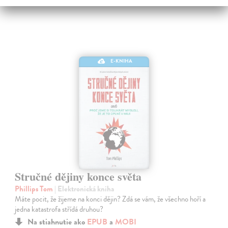
E-KNIHA
Stručné dějiny konce světa
Phillips Tom
| Elektronická kniha
Máte pocit, že žijeme na konci dějin? Zdá se vám, že všechno hoří a
jedna katastrofa střídá druhou?
Na stiahnutie ako
EPUB
a
MOBI