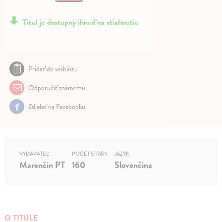
Titul je dostupný ihneď na stiahnutie
Pridať do wishlistu
Odporučiť známemu
Zdielať na Facebooku
VYDAVATEĽ
POČET STRÁN
JAZYK
Marenčin PT
160
Slovenčina
O TITULE