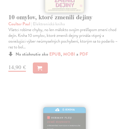
10 omylov, ktoré zmenili dejiny
Coulter Paul
| Elektronická kniha
Všetci robíme chyby, no len málokto svojím prešľapom zmení chod
dejín. Kniha 10 omylov, ktoré zmenili dejiny prináša vtipný a
osviežujúci výber neúmyselných pochybení, ktorým sa to podarilo –
raz to bol…
Na stiahnutie ako
EPUB
,
MOBI
a
PDF
14,90 €
E-KNIHA