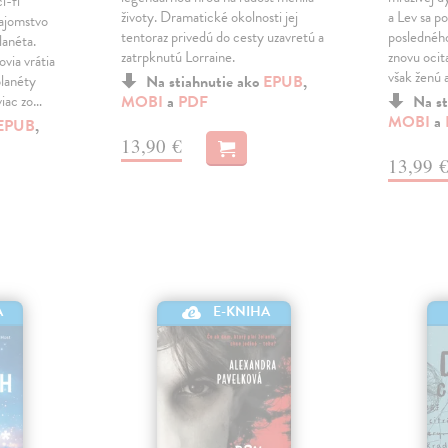
i-fi
životy. Dramatické okolnosti jej
a Lev sa po
Tajomstvo
tentoraz privedú do cesty uzavretú a
poslednéh
lanéta.
zatrpknutú Lorraine.
znovu ocit
ovia vrátia
však ženú 
planéty
Na stiahnutie ako
EPUB
,
viac zo…
MOBI
a
PDF
Na st
MOBI
a
EPUB
,
13,90 €
13,99 
E-KNIHA
A