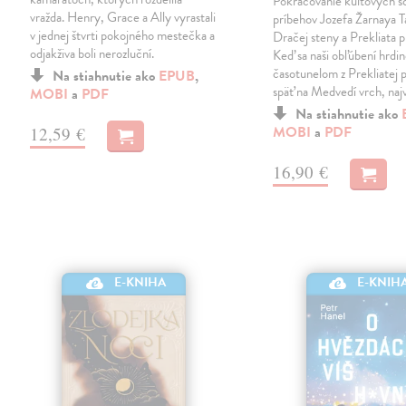
Pokračovanie kultových sc
vražda. Henry, Grace a Ally vyrastali
príbehov Jozefa Žarnaya 
v jednej štvrti pokojného mestečka a
Dračej steny a Prekliata p
odjakživa boli nerozluční.
Keď sa naši obľúbení hrdin
časotunelom z Prekliatej 
Na stiahnutie ako
EPUB
,
späť na Medvedí vrch, naj
MOBI
a
PDF
Na stiahnutie ako
MOBI
a
PDF
12,59 €
16,90 €
E-KNIHA
E-KNIH