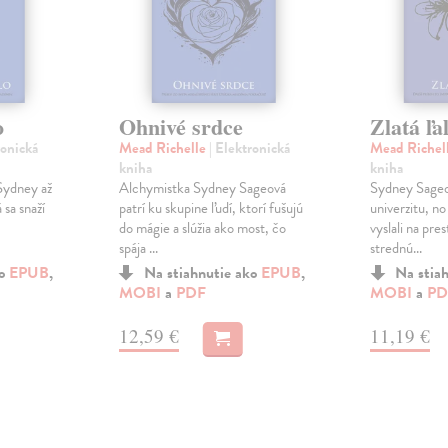
o
Ohnivé srdce
Zlatá ľa
ronická
Mead Richelle
| Elektronická
Mead Richel
kniha
kniha
Sydney až
Alchymistka Sydney Sageová
Sydney Sageov
 sa snaží
patrí ku skupine ľudí, ktorí fušujú
univerzitu, no
do mágie a slúžia ako most, čo
vyslali na pre
spája ...
strednú...
ko
EPUB
,
Na stiahnutie ako
EPUB
,
Na stia
MOBI
a
PDF
MOBI
a
PD
12,59 €
11,19 €