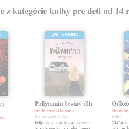
ie z kategórie knihy pre deti od 14 
A
E-KNIHA
ej
Pollyannin čestný dlh
Odlož
Smith Harriet Lummis
|
Shusterm
Elektronická kniha
kniha
endy
|
Pollyanna sa opäť vracia, aby svojou
Obrňte sa a
legendárnou hrou na radosť menila
mrazivej 