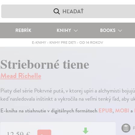
REBRÍK
KNIHY
BOOKS
E-KNIHY
-
KNIHY PRE DETI
-
OD 14 ROKOV
Strieborné tiene
Mead Richelle
Piaty diel série Pokrvné putá, v ktorej upíri a alchymisti bojuj
keď nasledovala inštinkt a vykročila na veľmi tenký ľad, aby u
E-kniha na stiahnutie v digitálnych formátoch
EPUB
,
MOBI
a
P
12,59 €