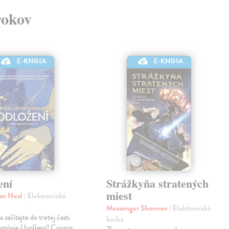
rokov
E-KNIHA
E-KNIHA
ení
Strážkyňa stratených
miest
an Neal
| Elektronická
Messenger Shannon
| Elektronická
 začítajte do tretej časti
kniha
dystópie Uvoľnení! Connor