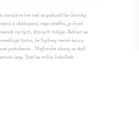
im neostáva iné než sa pokúsiť tie úlomky
znenú a obklopenú nepriateľmi, je život
enok na tých, ktorých miluje. Adrian sa
nasvedčuje tomu, že Sydney nemá šancu
ové pokušenia... Najhoršie obavy sa stali
temné časy. Stať sa môže čokoľvek.