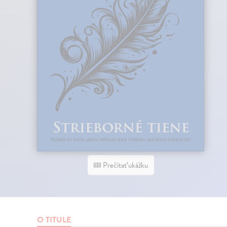
Prečítať ukážku
O TITULE