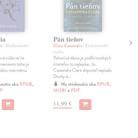
lia
Pán tieňov
Na
st
le
| Elektronická
Clare Cassandra
| Elektronická
pl
kniha
á túžila ísť na
Polnočná dáma je podľa mnohých
Maa
 namiesto toho ju
čitateľov to najlepšie, čo
kni
stížnu internátnu
Cassandra Clare doposiaľ napísala.
Pok
Druhý d...
Na d
hnutie ako
EPUB
,
Na stiahnutie ako
EPUB
,
Nes
F
MOBI
a
PDF
nahn
11,99 €
MO
11