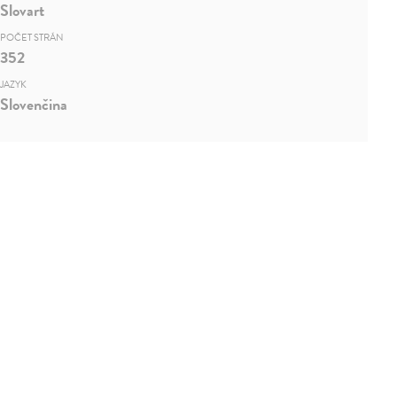
Slovart
POČET STRÁN
352
JAZYK
Slovenčina