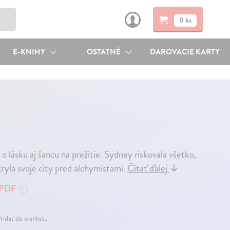
0 ks
E-KNIHY
OSTATNÉ
DAROVACIE KARTY
ú o lásku aj šancu na prežitie. Sydney riskovala všetko,
kryla svoje city pred alchymistami.
Čítať ďalej
↓
PDF
?
ridať do wishlistu