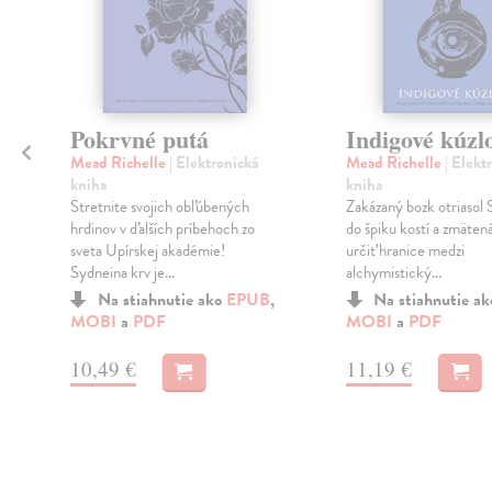
Pokrvné putá
Indigové kúzl
Mead Richelle
| Elektronická
Mead Richelle
| Elekt
kniha
kniha
Stretnite svojich obľúbených
Zakázaný bozk otriasol 
hrdinov v ďalších príbehoch zo
do špiku kostí a zmätená
sveta Upírskej akadémie!
určiť hranice medzi
Sydneina krv je...
alchymistický...
Na stiahnutie ako
EPUB
,
Na stiahnutie a
MOBI
a
PDF
MOBI
a
PDF
10,49 €
11,19 €