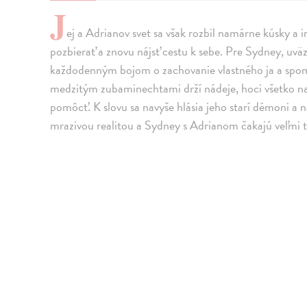
J
ej a Adrianov svet sa však rozbil namárne kúsky a 
pozbierať a znovu nájsť cestu k sebe. Pre Sydney, uvä
každodenným bojom o zachovanie vlastného ja a spomi
medzitým zubaminechtami drží nádeje, hoci všetko 
pomôcť. K slovu sa navyše hlásia jeho starí démoni a n
mrazivou realitou a Sydney s Adrianom čakajú veľmi 