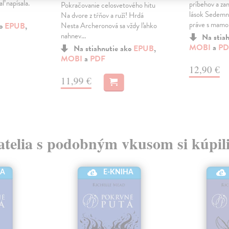
ľ napísala.
príbehov a z
Pokračovanie celosvetového hitu
lások Sedemná
Na dvore z tŕňov a ruží! Hrdá
práve s mamou
ko
EPUB
,
Nesta Archeronová sa vždy ľahko
nahnev...
Na stia
MOBI
a
PD
Na stiahnutie ako
EPUB
,
MOBI
a
PDF
12,90 €
11,99 €
atelia s podobným vkusom si kúpili
HA
E-KNIHA