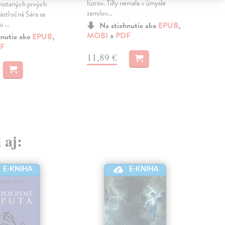
lúzrov. Tilly nemala v úmysle
gríš
amotaných prvých
zamilov...
Devi
sťročná Sára sa
 ...
Na stiahnutie ako
EPUB
,
MOBI
a
PDF
MO
hnutie ako
EPUB
,
F
11,89 €
12
 aj:
E-KNIHA
E-KNIHA