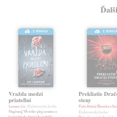
Ďalš
E-KNIH
E-KNIHA
Vražda medzi
Prekliatie Drač
priateľmi
steny
Lawson Liz
| Elektronická kniha
Fiala Matúš Škvarka a S
Napínavý YA triler plný zvratov o
Elektronická kniha
kamarátoch, ktorých rozdelila