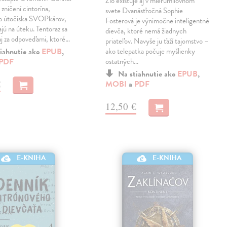
Zlo existuje aj v mierumilovnom
 zničení cintorína,
svete Dvanásťročná Sophie
o útočiska SVOPkárov,
Fosterová je výnimočne inteligentné
ajú na úteku. Tentoraz sa
dievča, ktoré nemá žiadnych
aj za odpoveďami, ktoré…
priateľov. Navyše ju ťaží tajomstvo –
iahnutie ako
EPUB
,
ako telepatka počuje myšlienky
PDF
ostatných…
Na stiahnutie ako
EPUB
,
€
MOBI
a
PDF
12,50 €
E-KNIHA
E-KNIHA