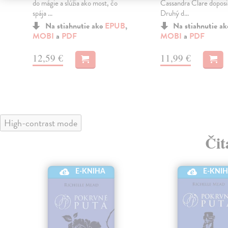
e
do mágie a slúžia ako most, čo
Cassandra Clare doposia
spája ...
Druhý d...
Na stiahnutie ako
EPUB
,
Na stiahnutie a
MOBI
a
PDF
MOBI
a
PDF
12,59 €
11,99 €
High-contrast mode
Čit
E-KNIHA
E-KNI