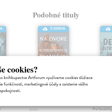
Podobné tituly
HA
E-KNIHA
še cookies?
ho kníhkupectva Artforum využívame cookies slúžiace
e funkčnosti, marketingové účely a zaistenie vášho
Na dvore zo
Denník 
spokojnosti.
strieborných
dievčaťa
tronická
plameňov
Ostrolucká P
a mnohých
kniha
Maas Sarah J.
| Elektronická
o
Pre fanúšičk
kniha