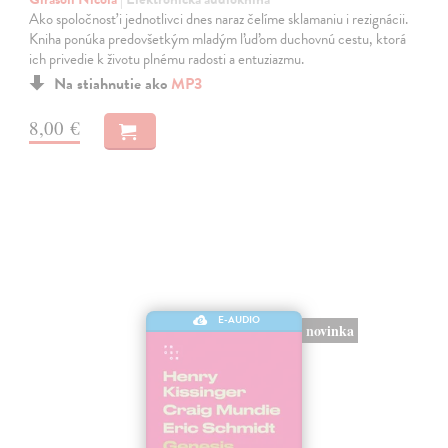
Ako spoločnosť i jednotlivci dnes naraz čelíme sklamaniu i rezignácii.
Kniha ponúka predovšetkým mladým ľuďom duchovnú cestu, ktorá
ich privedie k životu plnému radosti a entuziazmu.
Na stiahnutie ako
MP3
8,00 €
E-AUDIO
novinka