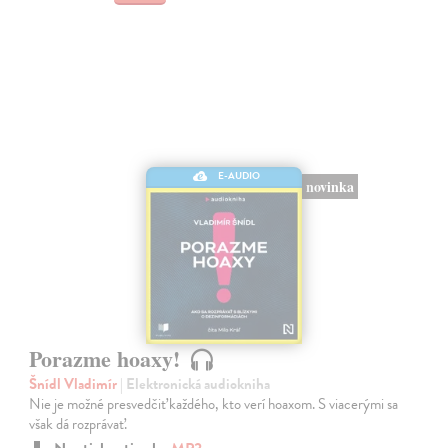
E-AUDIO
novinka
Porazme hoaxy!
Šnídl Vladimír
| Elektronická audiokniha
Nie je možné presvedčiť každého, kto verí hoaxom. S viacerými sa
však dá rozprávať.