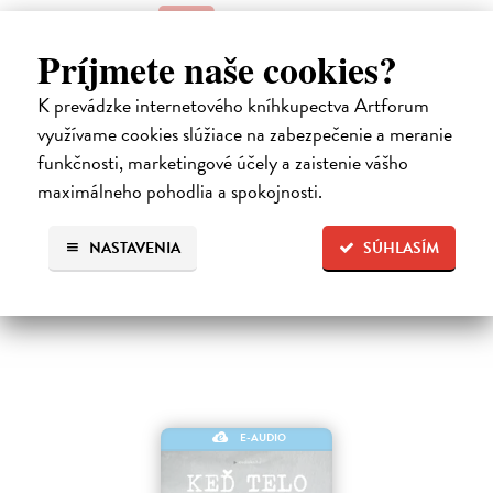
25,96 €
17
Príjmete naše cookies?
K prevádzke internetového kníhkupectva Artforum
využívame cookies slúžiace na zabezpečenie a meranie
funkčnosti, marketingové účely a zaistenie vášho
maximálneho pohodlia a spokojnosti.
Ďalšie z kategórie iné audioknihy
NASTAVENIA
SÚHLASÍM
E-AUDIO