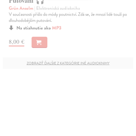
Putování
Grün Anselm
| Elektronická audiokniha
V současnosti přišlo do módy poutnictví. Zdá se, že mnozí lidé touží po
dlouhodobějším putování.
Na stiahnutie ako
MP3
8,00 €
ZOBRAZIŤ ĎALŠIE Z KATEGÓRIE INÉ AUDIOKNIHY