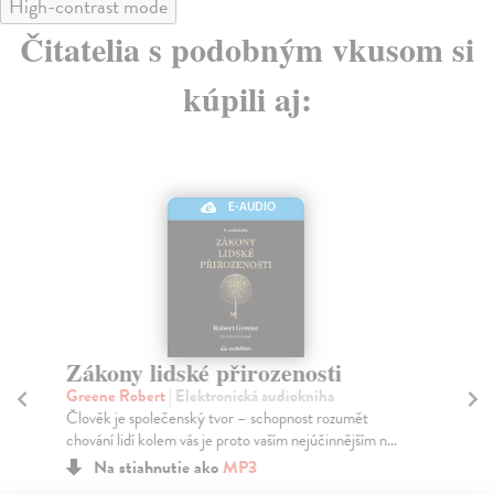
High-contrast mode
Čitatelia s podobným vkusom si
kúpili aj:
E-AUDIO
Zákony lidské přirozenosti
Mi
Greene Robert
| Elektronická audiokniha
Gr
Člověk je společenský tvor – schopnost rozumět
"Je
chování lidí kolem vás je proto vaším nejúčinnějším n...
moz
Na stiahnutie ako
MP3