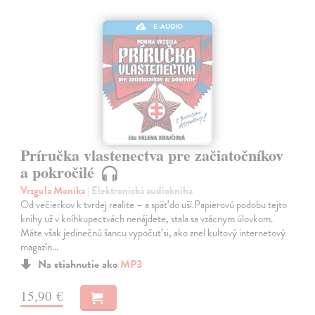
E-AUDIO
Príručka vlastenectva pre začiatočníkov
a pokročilé
Vrzgula Monika
| Elektronická audiokniha
Od večierkov k tvrdej realite – a späť do uší.Papierovú podobu tejto
knihy už v kníhkupectvách nenájdete, stala sa vzácnym úlovkom.
Máte však jedinečnú šancu vypočuť si, ako znel kultový internetový
magazín…
Na stiahnutie ako
MP3
15,90 €