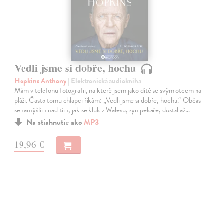
Vedli jsme si dobře, hochu
Hopkins Anthony
| Elektronická audiokniha
Mám v telefonu fotografii, na které jsem jako dítě se svým otcem na
pláži. Často tomu chlapci říkám: „Vedli jsme si dobře, hochu.“ Občas
se zamýšlím nad tím, jak se kluk z Walesu, syn pekaře, dostal až…
Na stiahnutie ako
MP3
19,96 €