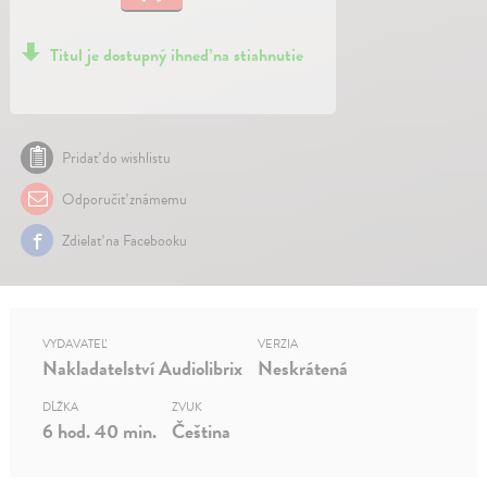
Titul je dostupný ihneď na stiahnutie
Pridať do wishlistu
Odporučiť známemu
Zdielať na Facebooku
VYDAVATEĽ
VERZIA
Nakladatelství Audiolibrix
Neskrátená
DĹŽKA
ZVUK
6 hod. 40 min.
Čeština