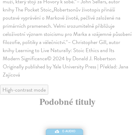
muži, který stojí za Hovory k sobě.“– John Sellars, autor
knihy The Pocket Stoic„Robertsonův životopis přináší
poutavé vyprávění o Markově životě, pečlivě založené na
primárních pramenech. Velmi srozumitelně přibližuje
celoživotní význam stoicismu pro Marka a vzájemné působení
filozofie, politiky a válečnictví.“– Christopher Gill, autor
knihy Learning to Live Naturally: Stoic Ethics and Its
Modern Significance© 2024 by Donald J. Robertson
Originally published by Yale University Press | Překlad: Jana
Zajícová
High-contrast mode
Podobné tituly
E-AUDIO