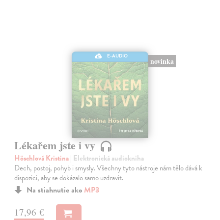
E-AUDIO
novinka
Lékařem jste i vy
Höschlová Kristina
| Elektronická audiokniha
Dech, postoj, pohyb i smysly. Všechny tyto nástroje nám tělo dává k
dispozici, aby se dokázalo samo uzdravit.
Na stiahnutie ako
MP3
17,96 €