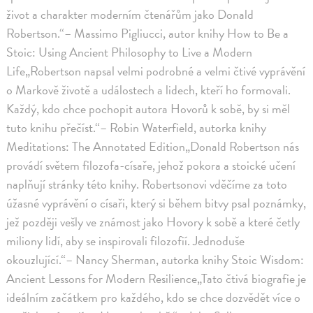
život a charakter moderním čtenářům jako Donald
Robertson.“– Massimo Pigliucci, autor knihy How to Be a
Stoic: Using Ancient Philosophy to Live a Modern
Life„Robertson napsal velmi podrobné a velmi čtivé vyprávění
o Markově životě a událostech a lidech, kteří ho formovali.
Každý, kdo chce pochopit autora Hovorů k sobě, by si měl
tuto knihu přečíst.“– Robin Waterfield, autorka knihy
Meditations: The Annotated Edition„Donald Robertson nás
provádí světem filozofa-císaře, jehož pokora a stoické učení
naplňují stránky této knihy. Robertsonovi vděčíme za toto
úžasné vyprávění o císaři, který si během bitvy psal poznámky,
jež později vešly ve známost jako Hovory k sobě a které četly
miliony lidí, aby se inspirovali filozofií. Jednoduše
okouzlující.“– Nancy Sherman, autorka knihy Stoic Wisdom:
Ancient Lessons for Modern Resilience„Tato čtivá biografie je
ideálním začátkem pro každého, kdo se chce dozvědět více o