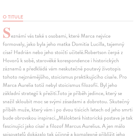
O TITULE
S
eznámí vás také s osobami, které Marca nejvíce
formovaly, jako byla jeho matka Domitia Lucilla, tajemný
císař Hadrián nebo jeho stoičtí učitelé.Robertson čerpá z
Hovorů k sobě, starověké korespondence i historických
záznamů a předkládá vám neskutečně poutavý životopis
tohoto nejznámějšího, stoicismus praktikujícího císaře. Pro
Marca Aurelia totiž nebyl stoicismus filozofií. Byl jeho
základní strategií k přežití.Toto je příběh jedince, který se
snažil skloubit moc se svými zásadami a dobrotou. Skutečný
příběh muže, který vám i po dvou tisících letech od jeho smrti
bude obrovskou inspirací.„Málokterá historická postava je tak
fascinující jako císař a filozof Marcus Aurelius. A jen málo
spisovatelů dokázalo tak účinně a komplexně přiblížit jeho