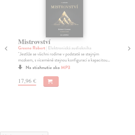
Mistrovství
A
C
Greene Robert
| Elektronická audiokniha
"Jestliže se všichni rodíme v podstatě se stejným
Ma
mozkem, s víceméně stejnou konfigurací a kapacitou...
Pro
zap
Na stiahnutie ako
MP3
roz.
Do
17,96 €
dní
gar
13
14