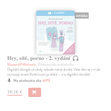
E-AUDIO
novinka
Hry, sítě, porno - 2. vydání
Slussareff Michaela
| Elektronická audiokniha
Digitální džungle už nikdy nebude méně divoká. Vaše děti se v ní ale
nemusejí ztratit.Rodičovství je těžké – a to digitální obzvlášť.
Na stiahnutie ako
MP3
19,16 €