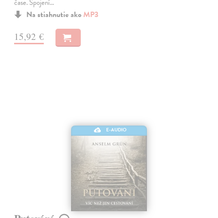
čase. Spojení…
Na stiahnutie ako
MP3
15,92 €
E-AUDIO