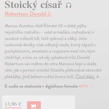
Stoický císař
Robertson Donald J.
Marcus Aurelius vládl Římské říši v době jejího
největšího rozkvětu – velel armádám, rozhodoval o
osudech milionů lidí, řešil spiknutí a války. Jeho
soukromé deníky však odhalují muže, který zápasil s
pochybnostmi, smutkem a rozporem mezi tím, kým
chtěl být, a tím, co od něj vyžadoval trůn.Donald
Robertson vás vtáhne do nitra Marcova boje a ukáže
vám, jak s pomocí stoické filozofie překonával obrovské
překážky, jimž během svého života čelil.
Čítať ďalej
↓
E-audio na stiahnutie v digitálnom formáte
MP3
?
13,96 €