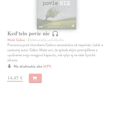
Keď telo povie nie
Maté Gábor
| Elektronická audiokniha
Prevencia pred chorobami ľudstvo zamestnáva od nepamäti. Lekár a
uznávaný autor Gábor Maté verí, že spôsob akým premýšľame a
využívame svoju mozgovú kapacitu, má vplyv aj na naše fyzické
zdravie.
Na stiahnutie ako
MP3
14,45 €