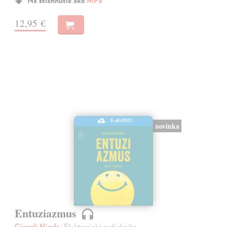
Na stiahnutie ako
MP3
12,95 €
E-AUDIO
novinka
Entuziazmus
Girasoli Nicola
| Elektronická audiokniha