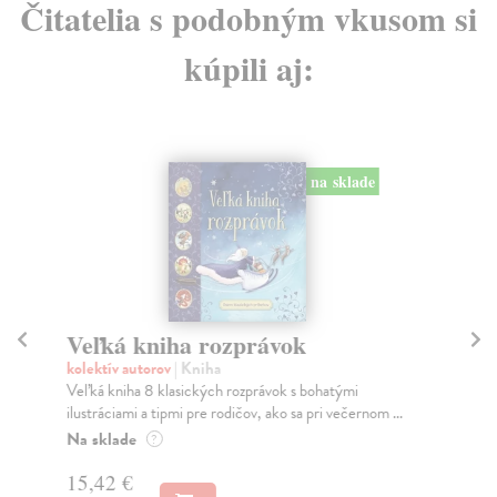
Čitatelia s podobným vkusom si
kúpili aj:
na sklade
Veľká kniha rozprávok
D
V
kolektív autorov
| Kniha
Veľká kniha 8 klasických rozprávok s bohatými
Ki
ilustráciami a tipmi pre rodičov, ako sa pri večernom ...
Šes
Den
Na sklade
?
Do
15,42 €