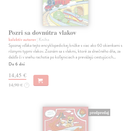
Pozri sa dovnútra vlakov
kolektív autorov
| Kniha
Spoznaj vďaka tejto encyklopedickej knižke s viac ako 60 okienkami s
rôznymi typmi vlakov. Zoznám sa s vlakmi, ktoré za slnečného dňa, za
dažďa či v snehu rachotia po koľajniciach a prevážajú cestujúcich…
Do 6 dní
14,45 €
14,90 €
?
predpredaj