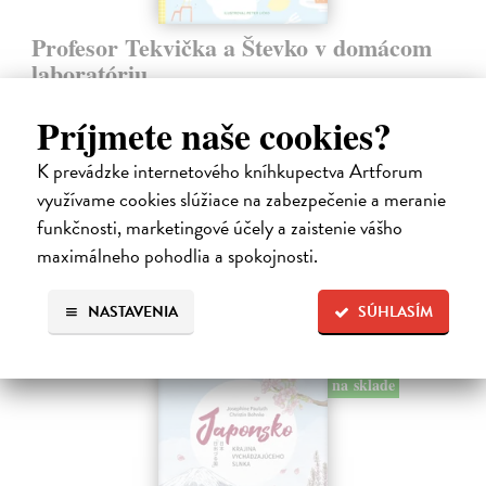
Profesor Tekvička a Števko v domácom
laboratóriu
Šušaníková Ivana
| Kniha
Príjmete naše cookies?
Vedeli ste, že si doma môžete vyrobiť soľné šperky, vlastné jogurty,
recyklovaný papier aj dúhu? Vyskúšajte so svojimi deťmi tridsať
jednoduchých pokusov s bežnými predmetmi a materiálmi.
K prevádzke internetového kníhkupectva Artforum
Na sklade
?
využívame cookies slúžiace na zabezpečenie a meranie
funkčnosti, marketingové účely a zaistenie vášho
14,20 €
maximálneho pohodlia a spokojnosti.
14,95 €
?
NASTAVENIA
SÚHLASÍM
na sklade