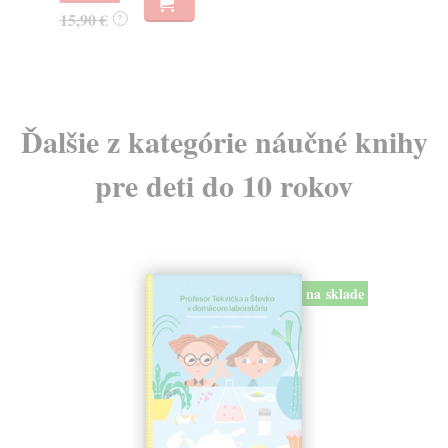
11
15,90 €
?
11
Ďalšie z kategórie náučné knihy
pre deti do 10 rokov
na sklade