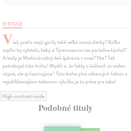
O TITULE
V
ieš, prečo majú gorily také veľké nosné dierky? Koľko
sopľov by vyletelo, keby si Tyranosaurus rex poriadne kýchol?
A kedy je Medzinárodný deň špárania v nose? Nie? Tak
potrebuješ túto knihu! Myslíš si, že fakty o šušňoch sú nielen
vtipné, ale aj fascinujúce? Táto kniha plná zábavných faktov o
najobľúbenejšom telesnom výlučku je tu práve pre teba!
High-contrast mode
Podobné tituly