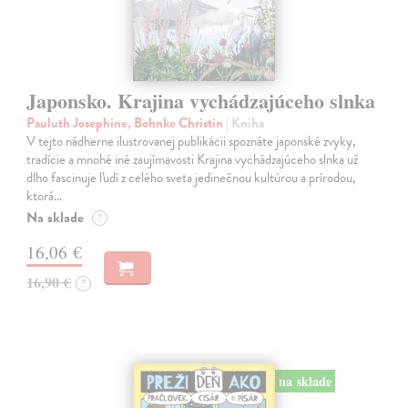
Japonsko. Krajina vychádzajúceho slnka
Pauluth Josephine, Bohnke Christin
| Kniha
V tejto nádherne ilustrovanej publikácii spoznáte japonské zvyky,
tradície a mnohé iné zaujímavosti Krajina vychádzajúceho slnka už
dlho fascinuje ľudí z celého sveta jedinečnou kultúrou a prírodou,
ktorá…
Na sklade
?
16,06 €
16,90 €
?
na sklade