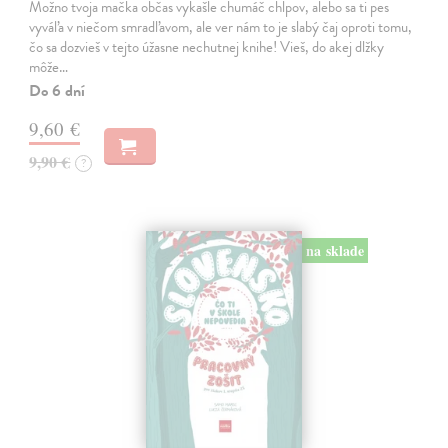
Možno tvoja mačka občas vykašle chumáč chlpov, alebo sa ti pes
vyváľa v niečom smradľavom, ale ver nám to je slabý čaj oproti tomu,
čo sa dozvieš v tejto úžasne nechutnej knihe! Vieš, do akej dlžky
môže…
Do 6 dní
9,60 €
9,90 €
?
na sklade