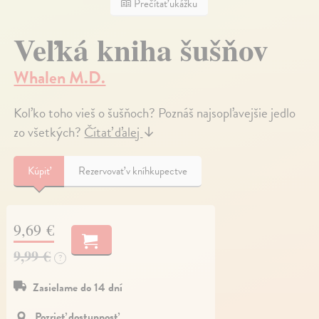
Prečítať ukážku
Veľká kniha šušňov
Whalen M.D.
Koľko toho vieš o šušňoch? Poznáš najsopľavejšie jedlo
zo všetkých?
Čítať ďalej
↓
Kúpiť
Rezervovať v kníhkupectve
9,69 €
9,99 €
?
Zasielame do 14 dní
Pozrieť dostupnosť