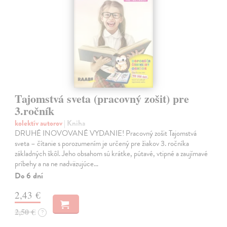
Tajomstvá sveta (pracovný zošit) pre
3.ročník
kolektív autorov
| Kniha
DRUHÉ INOVOVANÉ VYDANIE! Pracovný zošit Tajomstvá
sveta – čítanie s porozumením je určený pre žiakov 3. ročníka
základných škôl. Jeho obsahom sú krátke, pútavé, vtipné a zaujímavé
príbehy a na ne nadväzujúce…
Do 6 dní
2,43 €
2,50 €
?