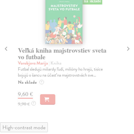
na sklade
Veľká kniha majstrovstiev sveta
V
vo futbale
Pl
Ako
Vorobjova Marija
| Kniha
Nec
Futbal sledujú miliardy ľudí, milióny ho hrajú, tisíce
jedi
bojujú o šancu na účasť na majstrovstvách sve...
Na
Na sklade
?
10
9,60 €
10
9,90 €
?
High-contrast mode