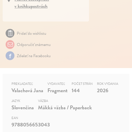
v kníhkupectvách
Pridať do wishlistu
Odporučiť známemu
Zdielať na Facebooku
PREKLADATEĽ
VYDAVATEĽ
POČET STRÁN
ROK VYDANIA
Valachová Jana
Fragment
144
2026
JAZYK
VÄZBA
Slovenčina
Mäkká väzba / Paperback
EAN
9788056653043