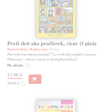
Preži deň ako pračlovek, cisár či pisár
Barfield Mike, Bradley Jess
| Kniha
Ako trávil čas mamut srstnatý? Čo si mikróby mysleli o Louisovi
Pasteurovi - vedcovi, ktorý im skomplikoval život?
Na sklade
?
13,90 €
14,95 €
?