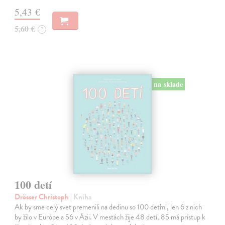
5,43 €
5,60 €
?
na sklade
100 detí
Drösser Christoph
| Kniha
Ak by sme celý svet premenili na dedinu so 100 deťmi, len 6 z nich
by žilo v Európe a 56 v Ázii. V mestách žije 48 detí, 85 má prístup k