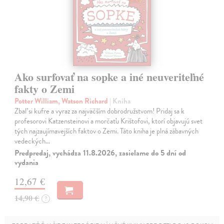
Ako surfovať na sopke a iné neuveriteľné
fakty o Zemi
Potter William, Watson Richard
| Kniha
Zbaľ si kufre a vyraz za najväčším dobrodružstvom! Pridaj sa k
profesorovi Katzensteinovi a morčaťu Krištofovi, ktorí objavujú svet
tých najzaujímavejších faktov o Zemi. Táto kniha je plná zábavných
vedeckých…
Predpredaj, vychádza 11.8.2026, zasielame do 5 dní od
vydania
12,67 €
14,90 €
?