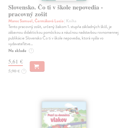
Slovensko. Čo ti v škole nepovedia -
pracovný zošit
Marec Samuel, Čermáková Lucia
| Kniha
Tento pracovný zošit, určený žiakom 1. stupňa základných škôl, je
zábavnou didaktickou pomôckou a náučnou nadstavbou rovnomennej
publikácie Slovensko Čo ti v škole nepovedia, ktorá vyšla vo
vydavateľstve…
Na sklade
?
5,61 €
5,90 €
?