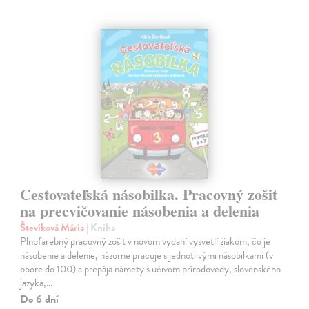
Cestovateľská násobilka. Pracovný zošit
na precvičovanie násobenia a delenia
Števíková Mária
| Kniha
Plnofarebný pracovný zošit v novom vydaní vysvetlí žiakom, čo je
násobenie a delenie, názorne pracuje s jednotlivými násobilkami (v
obore do 100) a prepája námety s učivom prírodovedy, slovenského
jazyka,…
Do 6 dní