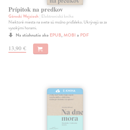
Prípitok na predkov
Górecki Wojciech
| Elektronická kniha
Niektoré miesta na svete sú možno priďaleko. Ukrývajú sa za
vysokými horami.
Na stiahnutie ako
EPUB
,
MOBI
a
PDF
13,90 €
E-KNIHA