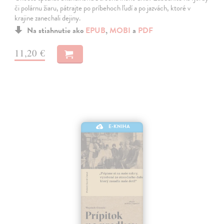
či polárnu žiaru, pátrajte po príbehoch ľudí a po jazvách, ktoré v
krajine zanechali dejiny.
Na stiahnutie ako
EPUB
,
MOBI
a
PDF
11,20 €
E-KNIHA