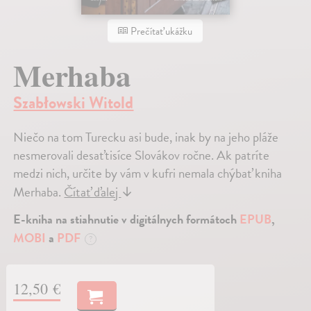
Prečítať ukážku
Merhaba
Szabłowski Witold
Niečo na tom Turecku asi bude, inak by na jeho pláže
nesmerovali desaťtisíce Slovákov ročne. Ak patríte
medzi nich, určite by vám v kufri nemala chýbať kniha
Merhaba.
Čítať ďalej
↓
E-kniha na stiahnutie v digitálnych formátoch
EPUB
,
MOBI
a
PDF
?
12,50 €