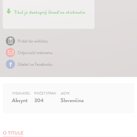
Titul je dostupný ihneď na stiahnutie
Pridať do wishlistu
Odporučiť známemu
Zdielať na Facebooku
VYDAVATEĽ
POČET STRÁN
JAZYK
Absynt
304
Slovenčina
O TITULE