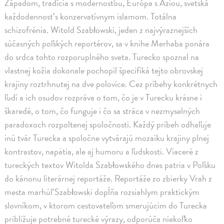
Západom, tradícia s modernosťou, Európa s Áziou, svetská
každodennosť s konzervatívnym islamom. Totálna
schizofrénia. Witold Szabłowski, jeden z najvýraznejších
súčasných poľských reportérov, sa v knihe Merhaba ponára
do srdca tohto rozporuplného sveta. Turecko spoznal na
vlastnej kožia dokonale pochopil špecifiká tejto obrovskej
krajiny roztrhnutej na dve polovice. Cez príbehy konkrétnych
ľudí a ich osudov rozpráva o tom, čo je v Turecku krásne i
škaredé, o tom, čo funguje i čo sa stráca v nezmyselných
paradoxoch rozpoltenej spoločnosti. Každý príbeh odhaľuje
inú tvár Turecka a spoločne vytvárajú mozaiku krajiny plnej
kontrastov, napätia, ale aj humoru a ľudskosti. Viaceré z
tureckých textov Witolda Szabłowského dnes patria v Poľsku
do kánonu literárnej reportáže. Reportáže zo zbierky Vrah z
mesta marhúľ Szabłowski dopĺňa rozsiahlym praktickým
slovníkom, v ktorom cestovateľom smerujúcim do Turecka
približuje potrebné turecké výrazy, odporúča niekoľko