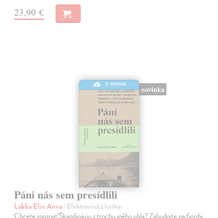
23,90 €
E-KNIHA
novinka
Páni nás sem presídlili
Labba Elin Anna
| Elektronická kniha
Chcete spoznať Škandináviu z trochu iného uhla? Zabudnite na fjordy