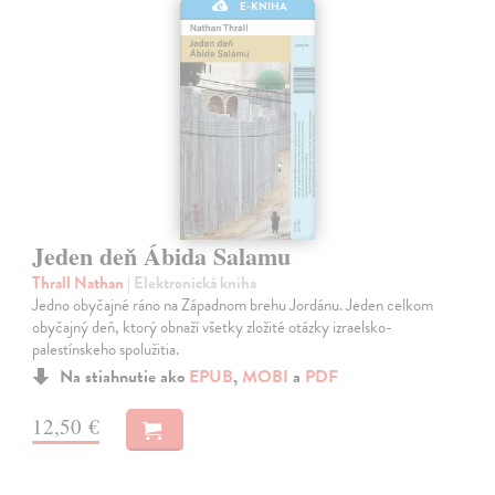
E-KNIHA
Jeden deň Ábida Salamu
Thrall Nathan
| Elektronická kniha
Jedno obyčajné ráno na Západnom brehu Jordánu. Jeden celkom
obyčajný deň, ktorý obnaží všetky zložité otázky izraelsko-
palestínskeho spolužitia.
Na stiahnutie ako
EPUB
,
MOBI
a
PDF
12,50 €