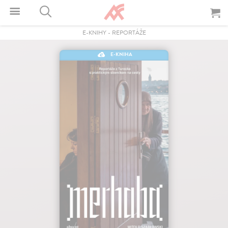
E-KNIHY
-
REPORTÁŽE
E-KNIHA