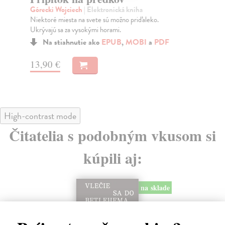
Górecki Wojciech
| Elektronická kniha
Fi
Niektoré miesta na svete sú možno priďaleko.
Sté
Ukrývajú sa za vysokými horami.
zbr
Na stiahnutie ako
EPUB
,
MOBI
a
PDF
13,90 €
12
High-contrast mode
Čitatelia s podobným vkusom si
kúpili aj:
na sklade