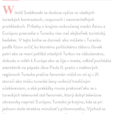
W
itold Szabłowski sa doslova vyžíva vo všetkých
tureckých kontrastoch, rozporoch i nezmieriteľných
protikladoch. Príbehy o krajine rozkročenej medzi Áziou a
Európou prezradia o Turecku viac než akýkoľvek turistický
bedeker. V tejto knihe sa dozvieš: ako môžete v Turecku
podľa fúzov určiť, ku ktorému politickému táboru človek
patrí ako sa mení pohľad mladých Turkov na náboženstvo,
slobodu a vzťah k Európe ako sa žije v meste, odkiaľ pochádza
atentátnik na pápeža Jána Pavla II. prečo v niektorých
regiónoch Turecka prežíva fenomén vrážd zo cti aj v 21.
storočí ako môžu turecké ženy uniknúť tradičným
očakávaniam, a aké prekážky musia prekonať ako sa z
tureckých telenoviel stal fenomén, ktorý dobyl televízne
obrazovky naprieč Európou Turecko je krajina, kde sa pri
jednom stole stretáva minulosť s prítomnosťou, Východ so