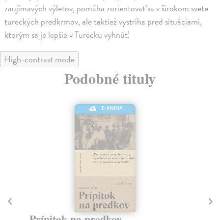
zaujímavých výletov, pomáha zorientovať sa v širokom svete
tureckých predkrmov, ale taktiež vystríha pred situáciami,
ktorým sa je lepšie v Turecku vyhnúť.
High-contrast mode
Podobné tituly
E-KNIHA
Prípitok na predkov
Z