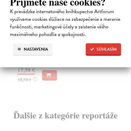
Príjmete naše cookies?
K prevádzke internetového kníhkupectva Artforum
využívame cookies slúžiace na zabezpečenie a meranie
funkčnosti, marketingové účely a zaistenie vášho
Vlečie sa do Betlehema
S
maximálneho pohodlia a spokojnosti.
Didion Joan
| Kniha
Kuc
Kultová, kánonická, kľúčová – prvá kniha esejí Joan
„Ne
NASTAVENIA
SÚHLASÍM
Didion Vlečie sa do Betlehema zachytáva USA šesť...
neb
Na sklade
Na
?
17,58 €
23
18,50 €
24
?
Ďalšie z kategórie reportáže