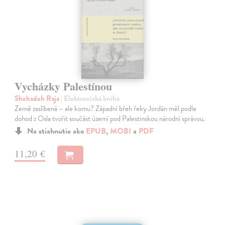
Vycházky Palestínou
Shehadeh Raja
| Elektronická kniha
Země zaslíbená – ale komu? Západní břeh řeky Jordán měl podle
dohod z Osla tvořit součást území pod Palestinskou národní správou.
Na stiahnutie ako
EPUB
,
MOBI
a
PDF
11,20 €