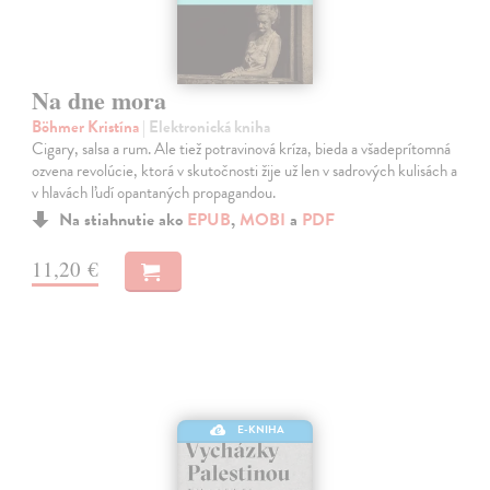
Na dne mora
Böhmer Kristína
| Elektronická kniha
Cigary, salsa a rum. Ale tiež potravinová kríza, bieda a všadeprítomná
ozvena revolúcie, ktorá v skutočnosti žije už len v sadrových kulisách a
v hlavách ľudí opantaných propagandou.
Na stiahnutie ako
EPUB
,
MOBI
a
PDF
11,20 €
E-KNIHA