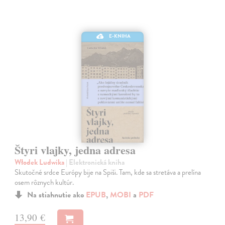
E-KNIHA
Štyri vlajky, jedna adresa
Włodek Ludwika
| Elektronická kniha
Skutočné srdce Európy bije na Spiši. Tam, kde sa stretáva a prelína
osem rôznych kultúr.
Na stiahnutie ako
EPUB
,
MOBI
a
PDF
13,90 €