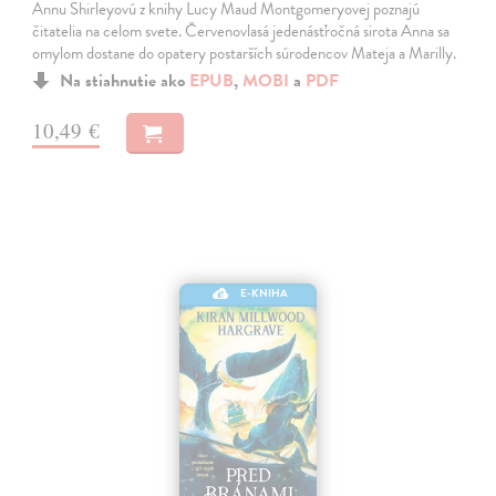
Annu Shirleyovú z knihy Lucy Maud Montgomeryovej poznajú
čitatelia na celom svete. Červenovlasá jedenásťročná sirota Anna sa
omylom dostane do opatery postarších súrodencov Mateja a Marilly.
Na stiahnutie ako
EPUB
,
MOBI
a
PDF
10,49 €
E-KNIHA