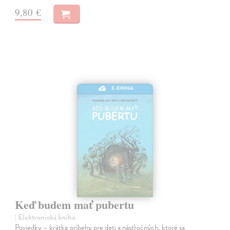
9,80 €
E-KNIHA
Keď budem mať pubertu
| Elektronická kniha
Poviedky – krátke príbehy pre deti a násťročných, ktoré sa