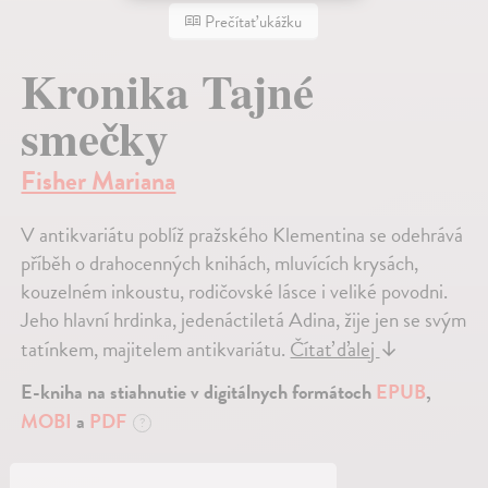
Prečítať ukážku
Kronika Tajné
smečky
Fisher Mariana
V antikvariátu poblíž pražského Klementina se odehrává
příběh o drahocenných knihách, mluvících krysách,
kouzelném inkoustu, rodičovské lásce i veliké povodni.
Jeho hlavní hrdinka, jedenáctiletá Adina, žije jen se svým
tatínkem, majitelem antikvariátu.
Čítať ďalej
↓
E-kniha na stiahnutie v digitálnych formátoch
EPUB
,
MOBI
a
PDF
?