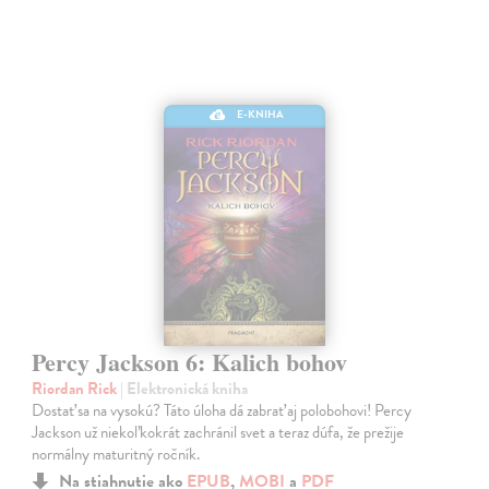
E-KNIHA
Percy Jackson 6: Kalich bohov
Riordan Rick
| Elektronická kniha
Dostať sa na vysokú? Táto úloha dá zabrať aj polobohovi! Percy
Jackson už niekoľkokrát zachránil svet a teraz dúfa, že prežije
normálny maturitný ročník.
Na stiahnutie ako
EPUB
,
MOBI
a
PDF