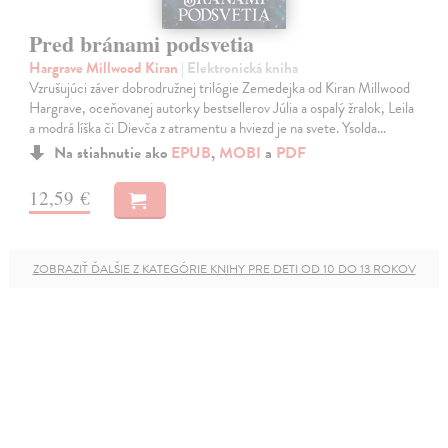
Pred bránami podsvetia
Hargrave Millwood Kiran
| Elektronická kniha
Vzrušujúci záver dobrodružnej trilógie Zemedejka od Kiran Millwood
Hargrave, oceňovanej autorky bestsellerov Júlia a ospalý žralok, Leila
a modrá líška či Dievča z atramentu a hviezd je na svete. Ysolda…
Na stiahnutie ako
EPUB
,
MOBI
a
PDF
12,59 €
ZOBRAZIŤ ĎALŠIE Z KATEGÓRIE KNIHY PRE DETI OD 10 DO 13 ROKOV