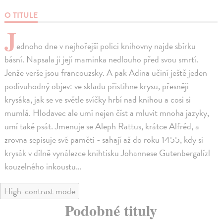
O TITULE
J
ednoho dne v nejhořejší polici knihovny najde sbírku
básní. Napsala ji její maminka nedlouho před svou smrtí.
Jenže verše jsou francouzsky. A pak Adina učiní ještě jeden
podivuhodný objev: ve skladu přistihne krysu, přesněji
krysáka, jak se ve světle svíčky hrbí nad knihou a cosi si
mumlá. Hlodavec ale umí nejen číst a mluvit mnoha jazyky,
umí také psát. Jmenuje se Aleph Rattus, krátce Alfréd, a
zrovna sepisuje své paměti - sahají až do roku 1455, kdy si
krysák v dílně vynálezce knihtisku Johannese Gutenbergalízl
kouzelného inkoustu…
High-contrast mode
Podobné tituly