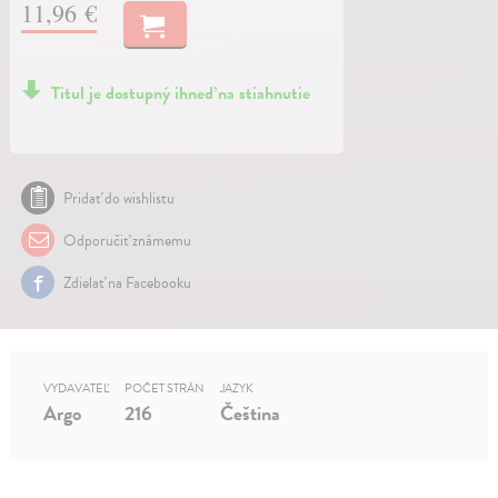
11,96 €
Titul je dostupný ihneď na stiahnutie
Pridať do wishlistu
Odporučiť známemu
Zdielať na Facebooku
VYDAVATEĽ
POČET STRÁN
JAZYK
Argo
216
Čeština