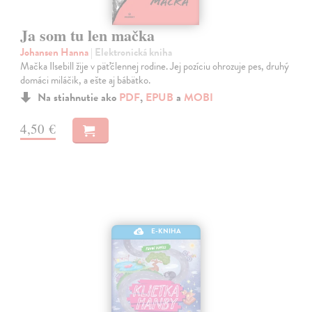
Ja som tu len mačka
Johansen Hanna
| Elektronická kniha
Mačka Ilsebill žije v päťčlennej rodine. Jej pozíciu ohrozuje pes, druhý
domáci miláčik, a ešte aj bábätko.
Na stiahnutie ako
PDF
,
EPUB
a
MOBI
4,50 €
E-KNIHA