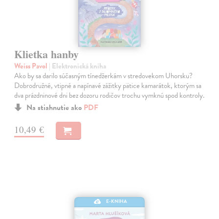
Klietka hanby
Weiss Pavol
| Elektronická kniha
Ako by sa darilo súčasným tínedžerkám v stredovekom Uhorsku?
Dobrodružné, vtipné a napínavé zážitky pätice kamarátok, ktorým sa
dva prázdninové dni bez dozoru rodičov trochu vymknú spod kontroly.
Na stiahnutie ako
PDF
10,49 €
E-KNIHA