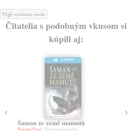
High-contrast mode
Čitatelia s podobným vkusom si
kúpili aj:
E-KNIHA
Sněhurečka
L
Andersonová Sophie
| Elektronická kniha
Ve