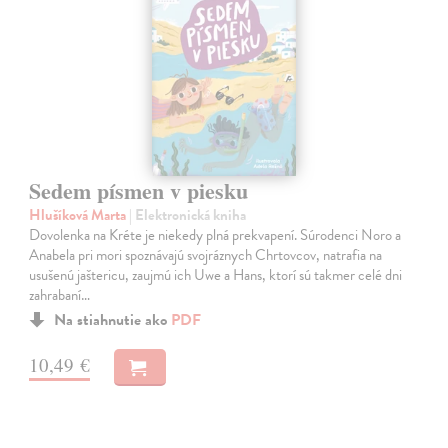
Sedem písmen v piesku
Hlušíková Marta
| Elektronická kniha
Dovolenka na Kréte je niekedy plná prekvapení. Súrodenci Noro a
Anabela pri mori spoznávajú svojráznych Chrtovcov, natrafia na
usušenú jaštericu, zaujmú ich Uwe a Hans, ktorí sú takmer celé dni
zahrabaní…
Na stiahnutie ako
PDF
10,49 €