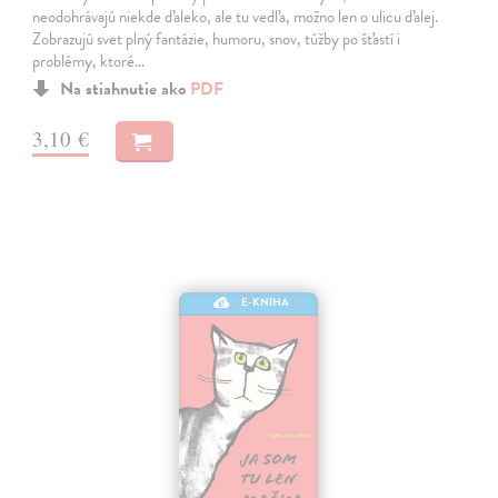
neodohrávajú niekde ďaleko, ale tu vedľa, možno len o ulicu ďalej.
Zobrazujú svet plný fantázie, humoru, snov, túžby po šťastí i
problémy, ktoré…
Na stiahnutie ako
PDF
3,10 €
E-KNIHA