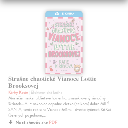
E-KNIHA
Strašne chaotické Vianoce Lottie
Brooksovej
Kirby Katie
| Elektronická kniha
Moriačia maska, trblietavé hovienko, zmasakrovaný vianočný
škriatok... ALE nakoniec dopadne všetko (celkom) dobre MILÝ
SANTA, tento rok si na Vianoce želám: - dvesto tyčiniek KitKat
(balených po jednom,…
Na stiahnutie ako
PDF