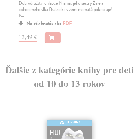
Dokáže sníh dělat zázraky? Když Taša se svým
Mé
dědečkem postaví sněžnou dívku, přeje si, aby byla
Po
skut...
Na stiahnutie ako
PDF
4
10,59 €
Ďalšie z kategórie knihy pre deti
od 10 do 13 rokov
E-KNIHA