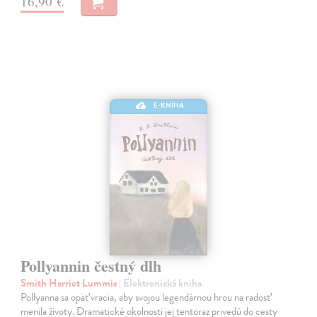
16,90 €
E-KNIHA
Pollyannin čestný dlh
Smith Harriet Lummis
| Elektronická kniha
Pollyanna sa opäť vracia, aby svojou legendárnou hrou na radosť
menila životy. Dramatické okolnosti jej tentoraz privedú do cesty