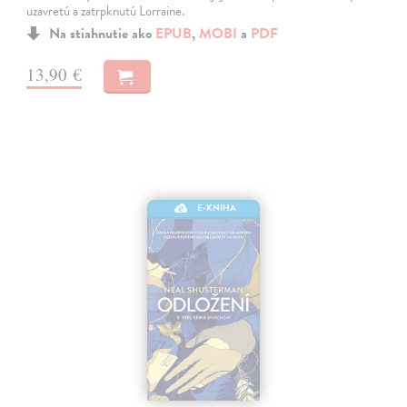
uzavretú a zatrpknutú Lorraine.
Na stiahnutie ako
EPUB
,
MOBI
a
PDF
13,90 €
E-KNIHA