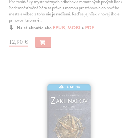
Pre fanúšičky mysterióznych príbehov a zamotaných prvých lások
Sedemnásťročná Sára sa práve s mamou presťahovala do nového
mesta a vôbec z toho nie je nadšená. Keď sa jej však v novej škole
prihovorí tajomné…
Na stiahnutie ako
EPUB
,
MOBI
a
PDF
12,90 €
E-KNIHA