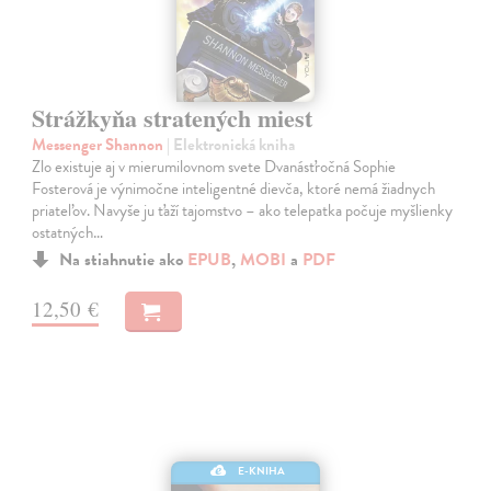
Strážkyňa stratených miest
Messenger Shannon
| Elektronická kniha
Zlo existuje aj v mierumilovnom svete Dvanásťročná Sophie
Fosterová je výnimočne inteligentné dievča, ktoré nemá žiadnych
priateľov. Navyše ju ťaží tajomstvo – ako telepatka počuje myšlienky
ostatných…
Na stiahnutie ako
EPUB
,
MOBI
a
PDF
12,50 €
E-KNIHA