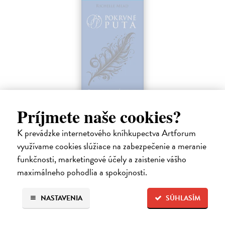
Strieborné tiene
Príjmete naše cookies?
Mead Richelle
| Elektronická kniha
Piaty diel série Pokrvné putá, v ktorej upíri a alchymisti bojujú o lásku
K prevádzke internetového kníhkupectva Artforum
aj šancu na prežitie. Sydney riskovala všetko, keď nasledovala inštinkt
využívame cookies slúžiace na zabezpečenie a meranie
a vykročila na veľmi tenký ľad, aby ukryla svoje city pred…
funkčnosti, marketingové účely a zaistenie vášho
Na stiahnutie ako
EPUB
,
MOBI
a
PDF
maximálneho pohodlia a spokojnosti.
12,59 €
NASTAVENIA
SÚHLASÍM