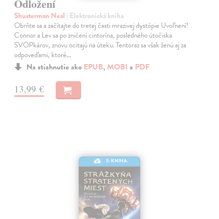
Odložení
Shusterman Neal
| Elektronická kniha
Obrňte sa a začítajte do tretej časti mrazivej dystópie Uvoľnení!
Connor a Lev sa po zničení cintorína, posledného útočiska
SVOPkárov, znovu ocitajú na úteku. Tentoraz sa však ženú aj za
odpoveďami, ktoré…
Na stiahnutie ako
EPUB
,
MOBI
a
PDF
13,99 €
E-KNIHA