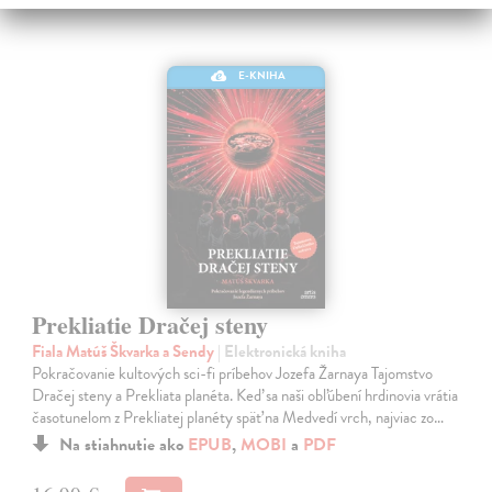
E-KNIHA
Prekliatie Dračej steny
Fiala Matúš Škvarka a Sendy
| Elektronická kniha
Pokračovanie kultových sci-fi príbehov Jozefa Žarnaya Tajomstvo
Dračej steny a Prekliata planéta. Keď sa naši obľúbení hrdinovia vrátia
časotunelom z Prekliatej planéty späť na Medvedí vrch, najviac zo…
Na stiahnutie ako
EPUB
,
MOBI
a
PDF