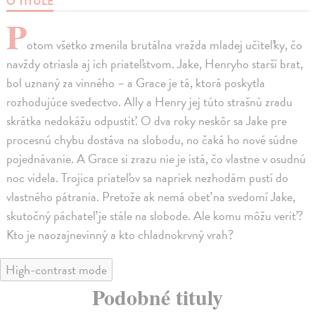
O TITULE
P
otom všetko zmenila brutálna vražda mladej učiteľky, čo
navždy otriasla aj ich priateľstvom. Jake, Henryho starší brat,
bol uznaný za vinného – a Grace je tá, ktorá poskytla
rozhodujúce svedectvo. Ally a Henry jej túto strašnú zradu
skrátka nedokážu odpustiť. O dva roky neskôr sa Jake pre
procesnú chybu dostáva na slobodu, no čaká ho nové súdne
pojednávanie. A Grace si zrazu nie je istá, čo vlastne v osudnú
noc videla. Trojica priateľov sa napriek nezhodám pustí do
vlastného pátrania. Pretože ak nemá obeť na svedomí Jake,
skutočný páchateľ je stále na slobode. Ale komu môžu veriť?
Kto je naozajnevinný a kto chladnokrvný vrah?
High-contrast mode
Podobné tituly