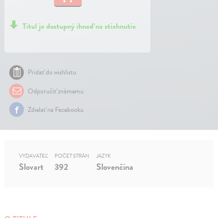
Titul je dostupný ihneď na stiahnutie
Pridať do wishlistu
Odporučiť známemu
Zdielať na Facebooku
VYDAVATEĽ
POČET STRÁN
JAZYK
Slovart
392
Slovenčina