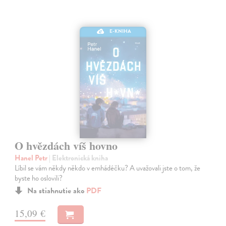
E-KNIHA
O hvězdách víš hovno
Hanel Petr
| Elektronická kniha
Líbil se vám někdy někdo v emhádéčku? A uvažovali jste o tom, že
byste ho oslovili?
Na stiahnutie ako
PDF
15,09 €