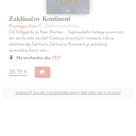
Zaklínačov Kontinent
Puysségur Alain T.
| Elektronická kniha
Od Nilfgaardu po Kaer Morhen – Sapkowského fantasy univerzum,
ako ste ho ešte nevideli Cesta po ikonických miestach, kde sa
odohráva dej Zaklínača. Zaklínačov Kontinent je jedinečný
sprievodca, ktorý vám…
Na stiahnutie ako
PDF
20,70 €
ZOBRAZIŤ ĎALŠIE Z KATEGÓRIE KNIHY PRE DETI OD 14 ROKOV