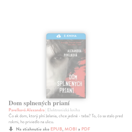
E-KNIHA
Dom splnených prianí
Pavelková Alexandra
| Elektronická kniha
Čo ak dom, ktorý plní želania, chce jediné - teba? To, čo sa stalo pred
rokmi, ho priviedlo na ulicu.
Na stiahnutie ako
EPUB
,
MOBI
a
PDF