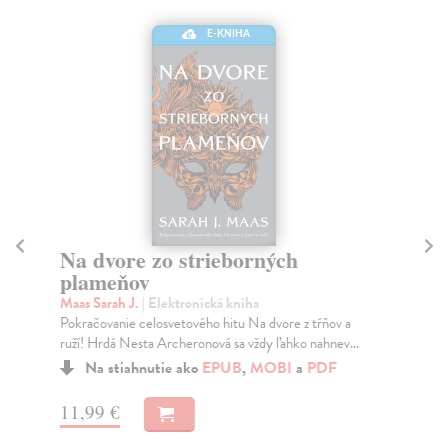
E-KNIHA
Na dvore zo strieborných
Sc
plameňov
Sh
Vďa
Maas Sarah J.
| Elektronická kniha
zbe
Pokračovanie celosvetového hitu Na dvore z tŕňov a
priž
ruží! Hrdá Nesta Archeronová sa vždy ľahko nahnev...
Na stiahnutie ako
EPUB
,
MOBI
a
PDF
12
11,99 €