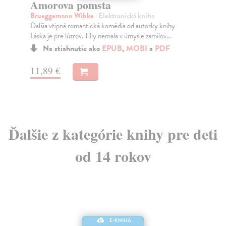
Amorova pomsta
V
Brueggemann Wibke
| Elektronická kniha
Ba
Ďalšia vtipná romantická komédia od autorky knihy
Šes
Láska je pre lúzrov. Tilly nemala v úmysle zamilov...
úlo
Na stiahnutie ako
EPUB
,
MOBI
a
PDF
11,89 €
8,
Ďalšie z kategórie knihy pre deti
od 14 rokov
E-KNIHA