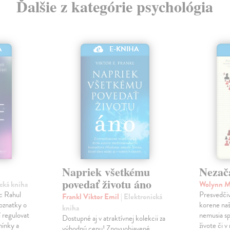
Ďalšie z kategórie psychológia
E-KNIHA
A
Napriek všetkému
Nezač
povedať životu áno
ická kniha
Wolynn 
c Rahul
Presvedčiv
Frankl Viktor Emil
| Elektronická
poznatky o
korene na
kniha
 regulovat
nemusia s
Dostupné aj v atraktívnej kolekcii za
mínky a
živote či 
výhodnú cenu! Znovuobjavené