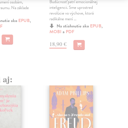
duš
Budúcnosť patrí emocionálnej
zumení osobám,
než 
inteligencii. Sme uprostred
 traumu. Na základe
revolúcie vo výchove, ktorá
radikálne mení ...
MO
hnutie ako
EPUB
,
Na stiahnutie ako
EPUB
,
F
MOBI
a
PDF
19
18,90 €
 aj: