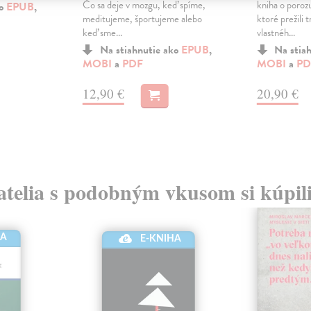
Čo sa deje v mozgu, keď spíme,
kniha o poro
ko
EPUB
,
meditujeme, športujeme alebo
ktoré prežili
keď sme...
vlastnéh...
Na stiahnutie ako
EPUB
,
Na stia
MOBI
a
PDF
MOBI
a
PD
12,90 €
20,90 €
atelia s podobným vkusom si kúpili
HA
E-KNIHA