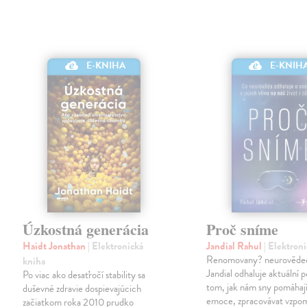
E-KNIHA
E-KNIH
Úzkostná generácia
Proč sníme
Haidt Jonathan
| Elektronická
Jandial Rahul
| Elektron
Renomovany? neurověde
kniha
Jandial odhaluje aktuální 
Po viac ako desaťročí stability sa
tom, jak nám sny pomáhají
duševné zdravie dospievajúcich
emoce, zpracovávat vzpo
začiatkom roka 2010 prudko