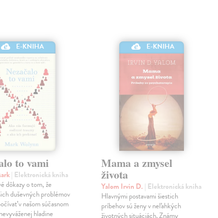
E-KNIHA
E-KNIHA
alo to vami
Mama a zmysel
života
Mark
| Elektronická kniha
é dôkazy o tom, že
Yalom Irvin D.
| Elektronická kniha
šich duševných problémov
Hlavnými postavami šiestich
počívať v našom súčasnom
príbehov sú ženy v neľahkých
v nevyváženej hladine
životných situáciách. Známy