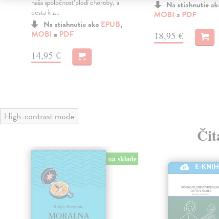
naša spoločnosť plodí choroby, a
Na stiahnutie a
cesta k z...
MOBI
a
PDF
Na stiahnutie ako
EPUB
,
MOBI
a
PDF
18,95 €
14,95 €
High-contrast mode
Čit
na sklade
E-KNI