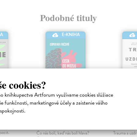
Podobné tituly
HA
E-KNIHA
še cookies?
ho kníhkupectva Artforum využívame cookies slúžiace
e funkčnosti, marketingové účely a zaistenie vášho
Cesta do mozgu a
Trauma
spokojnosti.
späť
uzdrave
ická
Fričová Dominika
| Elektronická
Herman Judi
ol – vašu
kniha
kniha
pocit.
Čo nás bolí, keď nás bolí hlava?
Trauma a uzdr