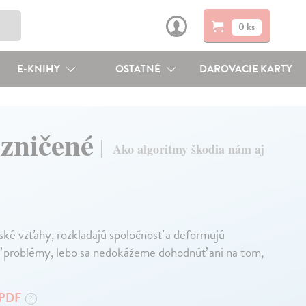
0 ks
E-KNIHY
OSTATNÉ
DAROVACIE KARTY
 zničené
Ako algoritmy škodia nám aj
ské vzťahy, rozkladajú spoločnosť a deformujú
ť problémy, lebo sa nedokážeme dohodnúť ani na tom,
PDF
?