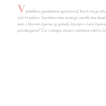
V
ýsledkom jeoslabená spoločnosť, ktorá nie je sch
voči hrozbám. Sociálne siete existujú necelé dve des
svet, v ktorom žijeme, aj spôsob, ktorým v ňom žijem
potrebujeme? Čo v takejto situácii môžeme robiť a čo