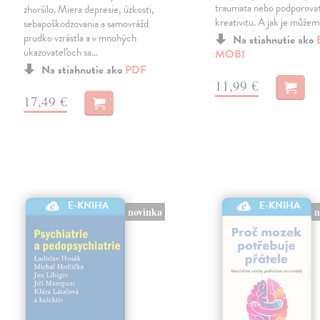
traumata nebo podporovat
zhoršilo. Miera depresie, úzkosti,
kreativitu. A jak je může
sebapoškodzovania a samovrážd
prudko vzrástla a v mnohých
Na stiahnutie ako
ukazovateľoch sa…
MOBI
Na stiahnutie ako
PDF
11,99 €
17,49 €
E-KNIHA
E-KNIHA
n
novinka