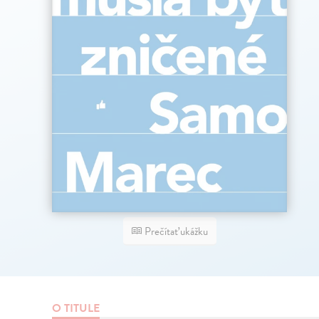
Prečítať ukážku
O TITULE