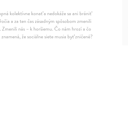
opná kolektívne konať a nedokáže sa ani brániť
aťročia a za ten čas zásadným spôsobom zmenili
e. Zmenili nás – k horšiemu. Čo nám hrozí a čo
 znamená, že sociálne siete musia byť zničené?