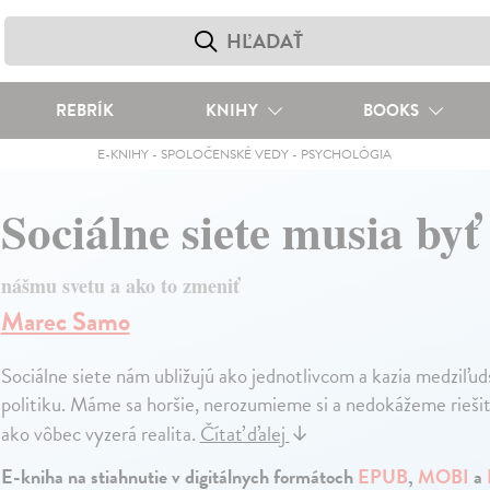
REBRÍK
KNIHY
BOOKS
E-KNIHY
-
SPOLOČENSKÉ VEDY
-
PSYCHOLÓGIA
Sociálne siete musia byť
nášmu svetu a ako to zmeniť
Marec Samo
Sociálne siete nám ubližujú ako jednotlivcom a kazia medziľud
politiku. Máme sa horšie, nerozumieme si a nedokážeme rieši
ako vôbec vyzerá realita.
Čítať ďalej
↓
E-kniha na stiahnutie v digitálnych formátoch
EPUB
,
MOBI
a