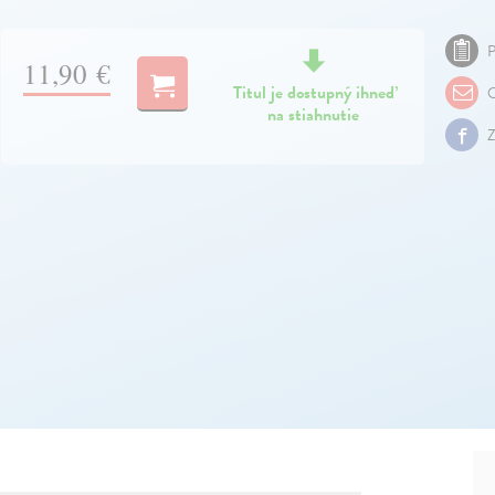
P
11,90 €
Titul je dostupný ihneď
O
na stiahnutie
Z