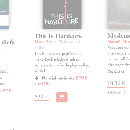
Myslenie
This Is Hardcore
dieťa
Marcelli Mir
Marec Samo
| Elektronická
Počas posled
kniha
internetové s
This Is Hardcore je príbehom
a
|
neuveriteľnú
niekoľkých mladých ľudí zo
ešte nepredsta
začiatku tisícročia. Je plný hudby,
svetiel ...
Do 4 dní
ťaťa v
om
Na stiahnutie ako
EPUB
10,36 €
n...
a
MOBI
ko
PDF
10,90 €
?
6,90 €