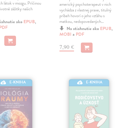
h látok v mozgu. Príčinou
americký psychoterapeut v nich
ivotné zážitky našich
vychádza z vlastnej praxe, titulný
príbeh hovorí o jeho vzťahu s
iahnutie ako
EPUB
,
matkou, nedopovedaných…
PDF
Na stiahnutie ako
EPUB
,
MOBI
a
PDF
7,90 €
E-KNIHA
E-KNIHA