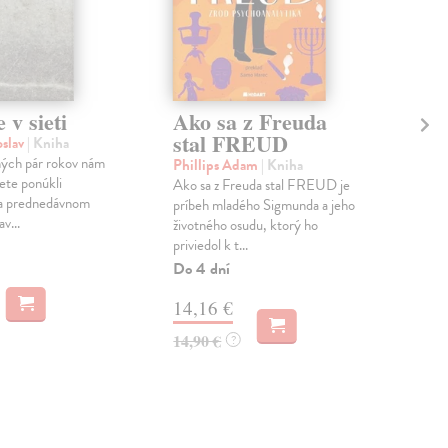
 v sieti
Ako sa z Freuda
So
stal FREUD
in
oslav
| Kniha
ných pár rokov nám
Phillips Adam
| Kniha
kol
iete ponúkli
Ako sa z Freuda stal FREUD je
kni
 a prednedávnom
príbeh mladého Sigmunda a jeho
Aký 
v...
životného osudu, ktorý ho
(int
priviedol k t...
log
logi
Do 4 dní
14,16 €
6,
14,90 €
?