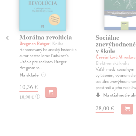
Morálna revolúcia
Sociálne
znevýhodnené 
Bregman Rutger
| Kniha
v škole
Renomovaný holandský historik a
autor bestsellerov Ľudskosť a
Čerešníková Miroslav
Utópia pre realistov Rutger
Elektronická kniha
Bregman sa...
Vzťah medzi sociálnym
Na sklade
vylúčením, vývinom die
?
sociálne znevýhodnen
10,36 €
prostredí a jeho vzdeláva
Na stiahnutie a
10,90 €
?
28,00 €