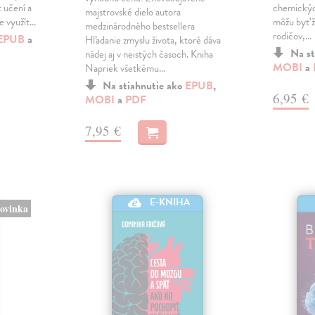
 učení a
chemickýc
majstrovské dielo autora
me využít…
môžu byť ž
medzinárodného bestsellera
rodičov,…
EPUB
a
Hľadanie zmyslu života, ktoré dáva
Na st
nádej aj v neistých časoch. Kniha
MOBI
a
Napriek všetkému…
Na stiahnutie ako
EPUB
,
6,95 €
MOBI
a
PDF
7,95 €
E-KNIHA
ovinka