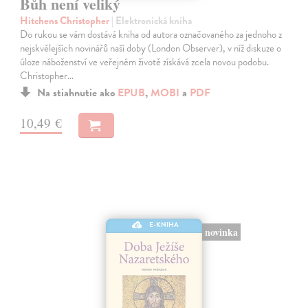
Bůh není veliký
Hitchens Christopher
| Elektronická kniha
Do rukou se vám dostává kniha od autora označovaného za jednoho z
nejskvělejších novinářů naší doby (London Observer), v níž diskuze o
úloze náboženství ve veřejném životě získává zcela novou podobu.
Christopher…
Na stiahnutie ako
EPUB
,
MOBI
a
PDF
10,49 €
E-KNIHA
novinka