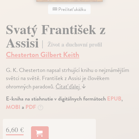
Prečítať ukážku
Svatý František z
Assisi
Život a duchovní profil
Chesterton Gilbert Keith
G. K. Chesterton napsal strhující knihu o nejznámějším
světci na světě. František z Assisi je člověkem
ohromných paradoxů.
Čítať ďalej
↓
E-kniha na stiahnutie v digitálnych formátoch
EPUB
,
MOBI
a
PDF
?
6,60 €