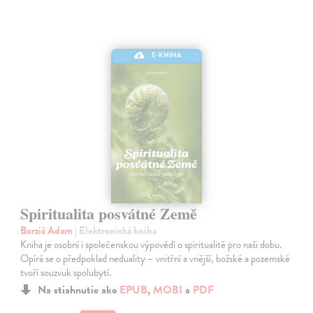
E-KNIHA
Spiritualita posvátné Země
Borzič Adam
| Elektronická kniha
Kniha je osobní i společenskou výpovědí o spiritualitě pro naši dobu.
Opírá se o předpoklad neduality – vnitřní a vnější, božské a pozemské
tvoří souzvuk spolubytí.
Na stiahnutie ako
EPUB
,
MOBI
a
PDF