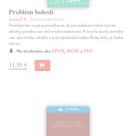
Problém bolesti
Lewis C.S.
| Elektronická kniha
Ponúkam len svoje presvedčenie, že pre znášanie bolesti trocha
odvahy pomáha viac než mnoho vedomostí. A trocha súcitu pomáha
viac než mnoho odvahy a aj tá najmenšia kvapka Božej lásky je lepšia
než to…
Na stiahnutie ako
EPUB
,
MOBI
a
PDF
11,50 €
E-KNIHA