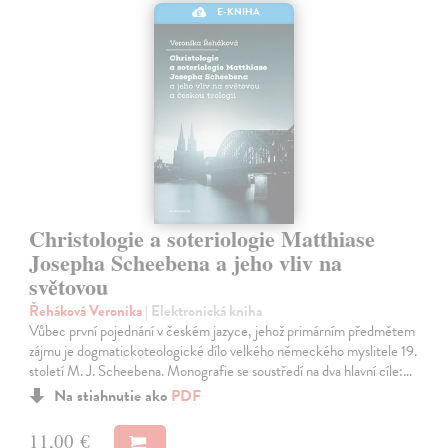
E-KNIHA
Christologie a soteriologie Matthiase
Josepha Scheebena a jeho vliv na
světovou
Řeháková Veronika
| Elektronická kniha
Vůbec první pojednání v českém jazyce, jehož primárním předmětem
zájmu je dogmatickoteologické dílo velkého německého myslitele 19.
století M. J. Scheebena. Monografie se soustředí na dva hlavní cíle:…
Na stiahnutie ako
PDF
11,00 €