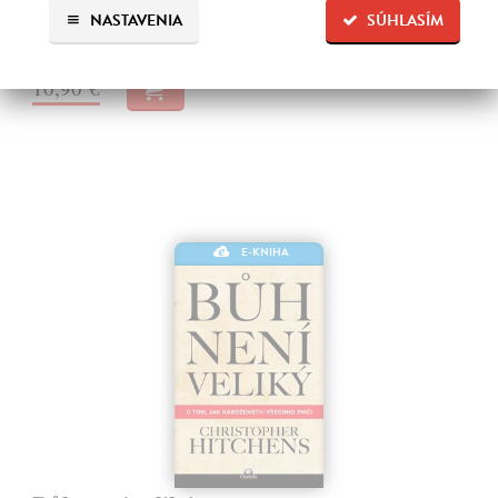
konečná nádej…
NASTAVENIA
SÚHLASÍM
Na stiahnutie ako
EPUB
,
MOBI
a
PDF
10,90 €
E-KNIHA