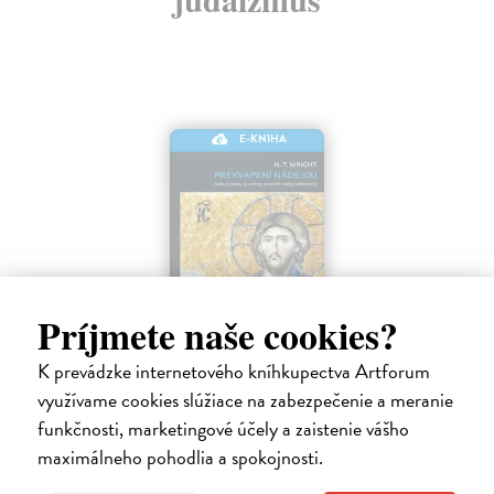
E-KNIHA
Príjmete naše cookies?
K prevádzke internetového kníhkupectva Artforum
Prekvapení nádejou
využívame cookies slúžiace na zabezpečenie a meranie
Wright N.T.
| Elektronická kniha
funkčnosti, marketingové účely a zaistenie vášho
Mnohí ľudia takmer zabudli, čo vzkriesenie naozaj znamená a zamenili
maximálneho pohodlia a spokojnosti.
túto konečnú a pevnú nádej za vágne a hmlisté predstavy o
„posmrtnom“ živote. Ty?m sa však z nášho života stráca nielen