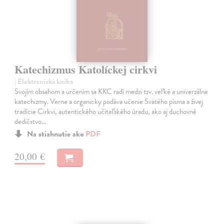
Katechizmus Katolíckej cirkvi
| Elektronická kniha
Svojím obsahom a určením sa KKC radí medzi tzv. veľké a univerzálne
katechizmy. Verne a organicky podáva učenie Svätého písma a živej
tradície Cirkvi, autentického učiteľského úradu, ako aj duchovné
dedičstvo…
Na stiahnutie ako
PDF
20,00 €