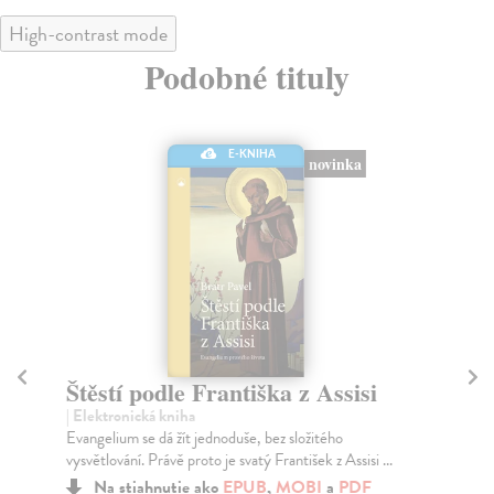
High-contrast mode
Podobné tituly
E-KNIHA
novinka
Štěstí podle Františka z Assisi
V
| Elektronická kniha
Ph
Evangelium se dá žít jednoduše, bez složitého
Jak
vysvětlování. Právě proto je svatý František z Assisi ...
ote
Na stiahnutie ako
EPUB
,
MOBI
a
PDF