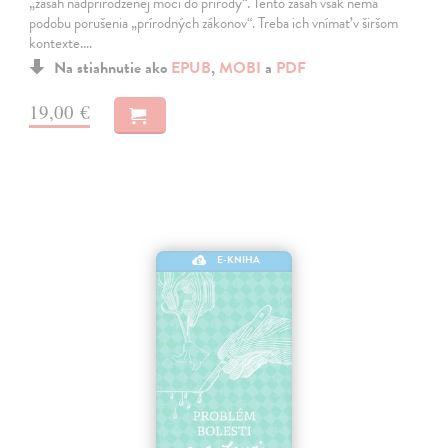
„zásah nadprirodzenej moci do prírody“. Tento zásah však nemá
podobu porušenia „prírodných zákonov“. Treba ich vnímať v širšom
kontexte.…
Na stiahnutie ako
EPUB
,
MOBI
a
PDF
19,00 €
E-KNIHA