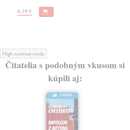
6,19 €
6,
High-contrast mode
Čitatelia s podobným vkusom si
kúpili aj: