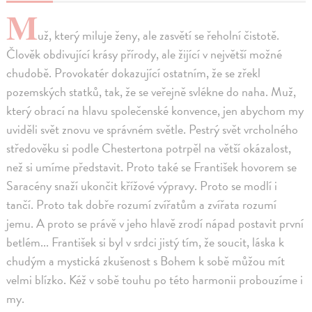
M
už, který miluje ženy, ale zasvětí se řeholní čistotě.
Člověk obdivující krásy přírody, ale žijící v největší možné
chudobě. Provokatér dokazující ostatním, že se zřekl
pozemských statků, tak, že se veřejně svlékne do naha. Muž,
který obrací na hlavu společenské konvence, jen abychom my
uviděli svět znovu ve správném světle. Pestrý svět vrcholného
středověku si podle Chestertona potrpěl na větší okázalost,
než si umíme představit. Proto také se František hovorem se
Saracény snaží ukončit křížové výpravy. Proto se modlí i
tančí. Proto tak dobře rozumí zvířatům a zvířata rozumí
jemu. A proto se právě v jeho hlavě zrodí nápad postavit první
betlém... František si byl v srdci jistý tím, že soucit, láska k
chudým a mystická zkušenost s Bohem k sobě můžou mít
velmi blízko. Kéž v sobě touhu po této harmonii probouzíme i
my.