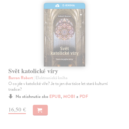
E-KNIHA
Svět katolické víry
Barron Robert
| Elektronická kniha
O co jde v katolické víře? Je to jen dva tisíce let stará kulturní
tradice?
Na stiahnutie ako
EPUB
,
MOBI
a
PDF
16,50 €