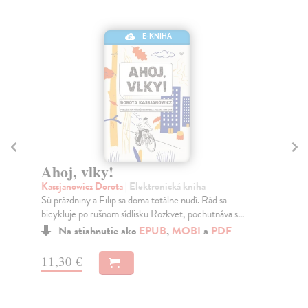
E-KNIHA
Ahoj, vlky!
P
Kassjanowicz Dorota
| Elektronická kniha
Bea
Sú prázdniny a Filip sa doma totálne nudí. Rád sa
Odn
bicykluje po rušnom sídlisku Rozkvet, pochutnáva s...
ned
Na stiahnutie ako
EPUB
,
MOBI
a
PDF
11,30 €
10