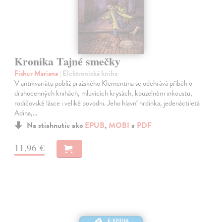
Kronika Tajné smečky
Fisher Mariana
| Elektronická kniha
V antikvariátu poblíž pražského Klementina se odehrává příběh o
drahocenných knihách, mluvících krysách, kouzelném inkoustu,
rodičovské lásce i veliké povodni. Jeho hlavní hrdinka, jedenáctiletá
Adina,…
Na stiahnutie ako
EPUB
,
MOBI
a
PDF
11,96 €
E-KNIHA