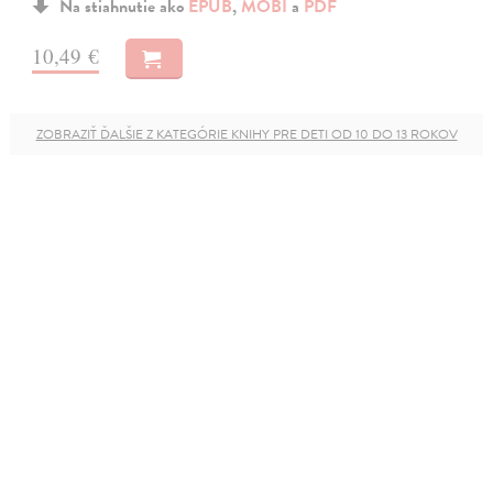
Na stiahnutie ako
EPUB
,
MOBI
a
PDF
10,49 €
ZOBRAZIŤ ĎALŠIE Z KATEGÓRIE KNIHY PRE DETI OD 10 DO 13 ROKOV