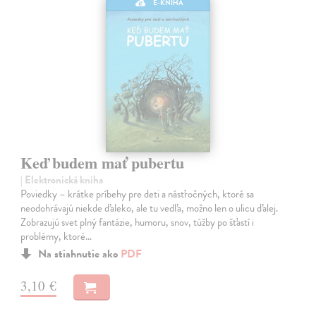
E-KNIHA
Keď budem mať pubertu
| Elektronická kniha
Poviedky – krátke príbehy pre deti a násťročných, ktoré sa
neodohrávajú niekde ďaleko, ale tu vedľa, možno len o ulicu ďalej.
Zobrazujú svet plný fantázie, humoru, snov, túžby po šťastí i
problémy, ktoré…
Na stiahnutie ako
PDF
3,10 €