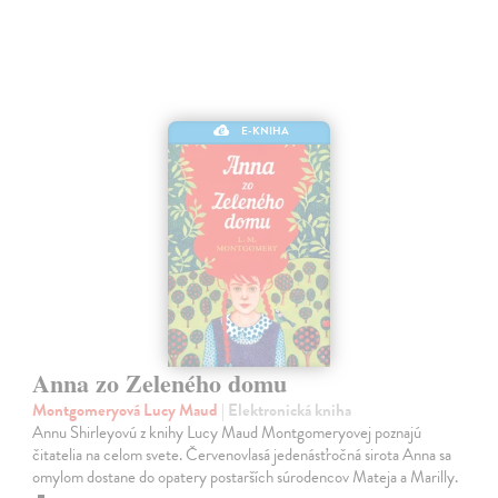
E-KNIHA
Anna zo Zeleného domu
Montgomeryová Lucy Maud
| Elektronická kniha
Annu Shirleyovú z knihy Lucy Maud Montgomeryovej poznajú
čitatelia na celom svete. Červenovlasá jedenásťročná sirota Anna sa
omylom dostane do opatery postarších súrodencov Mateja a Marilly.