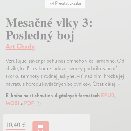
Prečítať ukážku
Mesačné vlky 3:
Posledný boj
Art Charly
Vzrušujúci záver príbehu nezlomného vlka Tamaniho. Od
chvíle, keď sa vlkom z ľadovej svorky podarilo zahnať
svorku temnoty z rodnej jaskyne, visí nad nimi hrozba jej
návratu s hordou krvilačných bojovníkov.
Čítať ďalej
↓
E-kniha na stiahnutie v digitálnych formátoch
EPUB
,
MOBI
a
PDF
?
10,40 €