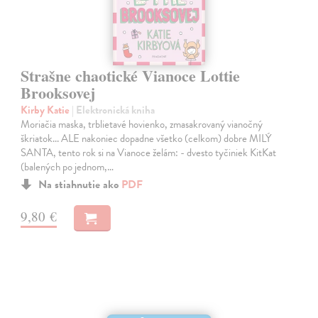
Strašne chaotické Vianoce Lottie
Brooksovej
Kirby Katie
| Elektronická kniha
Moriačia maska, trblietavé hovienko, zmasakrovaný vianočný
škriatok... ALE nakoniec dopadne všetko (celkom) dobre MILÝ
SANTA, tento rok si na Vianoce želám: - dvesto tyčiniek KitKat
(balených po jednom,…
Na stiahnutie ako
PDF
9,80 €