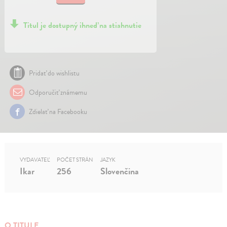
Titul je dostupný ihneď na stiahnutie
Pridať do wishlistu
Odporučiť známemu
Zdielať na Facebooku
VYDAVATEĽ
POČET STRÁN
JAZYK
Ikar
256
Slovenčina
O TITULE