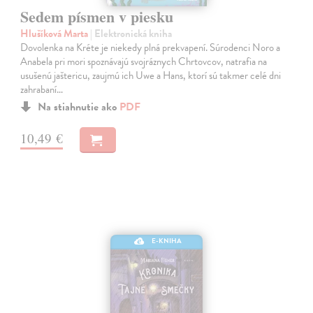
Sedem písmen v piesku
Hlušíková Marta
| Elektronická kniha
Dovolenka na Kréte je niekedy plná prekvapení. Súrodenci Noro a
Anabela pri mori spoznávajú svojráznych Chrtovcov, natrafia na
usušenú jaštericu, zaujmú ich Uwe a Hans, ktorí sú takmer celé dni
zahrabaní…
Na stiahnutie ako
PDF
10,49 €
E-KNIHA