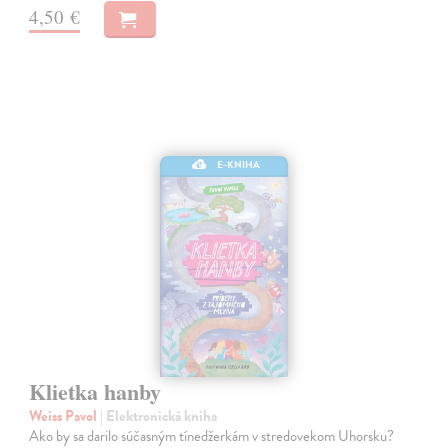
4,50 €
E-KNIHA
Klietka hanby
Weiss Pavol
| Elektronická kniha
Ako by sa darilo súčasným tínedžerkám v stredovekom Uhorsku?