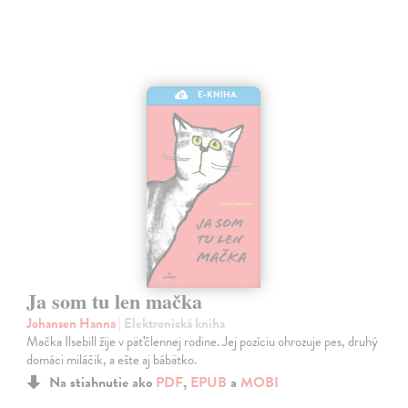
E-KNIHA
Ja som tu len mačka
Johansen Hanna
| Elektronická kniha
Mačka Ilsebill žije v päťčlennej rodine. Jej pozíciu ohrozuje pes, druhý
domáci miláčik, a ešte aj bábätko.
Na stiahnutie ako
PDF
,
EPUB
a
MOBI