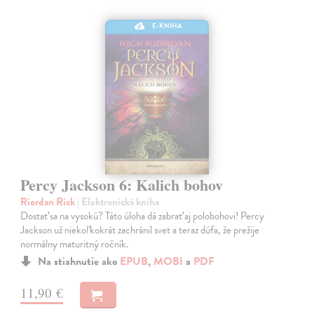
E-KNIHA
Percy Jackson 6: Kalich bohov
Riordan Rick
| Elektronická kniha
Dostať sa na vysokú? Táto úloha dá zabrať aj polobohovi! Percy
Jackson už niekoľkokrát zachránil svet a teraz dúfa, že prežije
normálny maturitný ročník.
Na stiahnutie ako
EPUB
,
MOBI
a
PDF
11,90 €