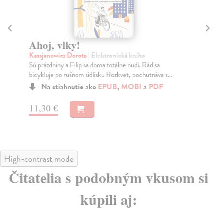
Ahoj, vlky!
P
Kassjanowicz Dorota
| Elektronická kniha
Bea
Sú prázdniny a Filip sa doma totálne nudí. Rád sa
Odn
bicykluje po rušnom sídlisku Rozkvet, pochutnáva s...
ned
Na stiahnutie ako
EPUB
,
MOBI
a
PDF
11,30 €
10
High-contrast mode
Čitatelia s podobným vkusom si
kúpili aj: