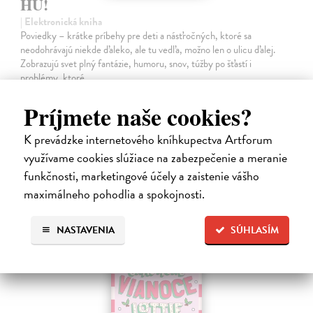
HU!
| Elektronická kniha
Poviedky – krátke príbehy pre deti a násťročných, ktoré sa
neodohrávajú niekde ďaleko, ale tu vedľa, možno len o ulicu ďalej.
Zobrazujú svet plný fantázie, humoru, snov, túžby po šťastí i
problémy, ktoré…
Na stiahnutie ako
PDF
Príjmete naše cookies?
3,20 €
K prevádzke internetového kníhkupectva Artforum
využívame cookies slúžiace na zabezpečenie a meranie
funkčnosti, marketingové účely a zaistenie vášho
maximálneho pohodlia a spokojnosti.
NASTAVENIA
SÚHLASÍM
E-KNIHA