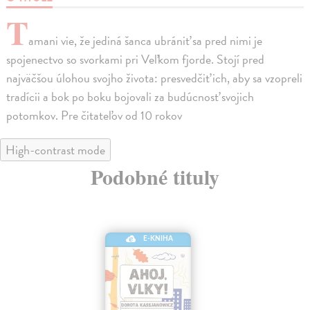
T
amani vie, že jediná šanca ubrániť sa pred nimi je
spojenectvo so svorkami pri Veľkom fjorde. Stojí pred
najväčšou úlohou svojho života: presvedčiť ich, aby sa vzopreli
tradícii a bok po boku bojovali za budúcnosť svojich
potomkov. Pre čitateľov od 10 rokov
High-contrast mode
Podobné tituly
E-KNIHA