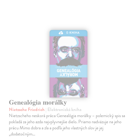
E-KNIHA
Genealógia morálky
Nietzsche Friedrich
| Elektronická kniha
Nietzscheho neskorá práca Genealógia morálky – polemický spis sa
pokladá za jeho azda najvplyvnejšie dielo. Priamo nadväzuje na jeho
prácu Mimo dobra a zla a podľa jeho vlastných slov je jej
„dodatočným…