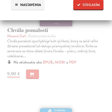
NASTAVENIA
SÚHLASÍM
Chvála pomalosti
Honoré Carl
| Elektronická kniha
Chvála pomalosti spochybňuje kult rýchlosti, ktorý sa začal veľmi
dôrazne presadzovať od nástupu priemyselnej revolúcie. Kniha sa
zameriava na rôzne oblasti života človeka – prácu, rodinný život,
vzdelávanie,…
Na stiahnutie ako
EPUB
,
MOBI
a
PDF
9,90 €
E-KNIHA