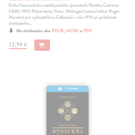
Knihu francúzskeho metafyzického spisovateľa Reného Guénona
(1886-1951) Rôzne texty (franc. Mélanges) zostavil editor Roger
Maridort pre vydavateľstvo Gallimard v roku 1976 pri príležitosti
dvadsiateho…
Na stiahnutie ako
EPUB
,
MOBI
a
PDF
12,59 €
E-KNIHA