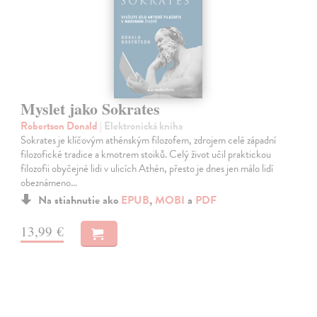
Myslet jako Sokrates
Robertson Donald
| Elektronická kniha
Sokrates je klíčovým athénským filozofem, zdrojem celé západní
filozofické tradice a kmotrem stoiků. Celý život učil praktickou
filozofii obyčejné lidi v ulicích Athén, přesto je dnes jen málo lidí
obeznámeno…
Na stiahnutie ako
EPUB
,
MOBI
a
PDF
13,99 €