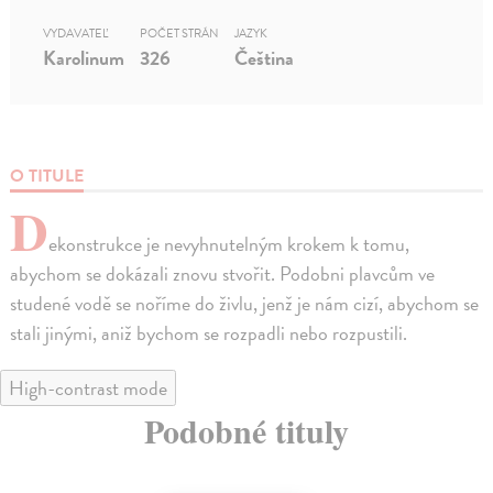
VYDAVATEĽ
POČET STRÁN
JAZYK
Karolinum
326
Čeština
O TITULE
D
ekonstrukce je nevyhnutelným krokem k tomu,
abychom se dokázali znovu stvořit. Podobni plavcům ve
studené vodě se noříme do živlu, jenž je nám cizí, abychom se
stali jinými, aniž bychom se rozpadli nebo rozpustili.
High-contrast mode
Podobné tituly