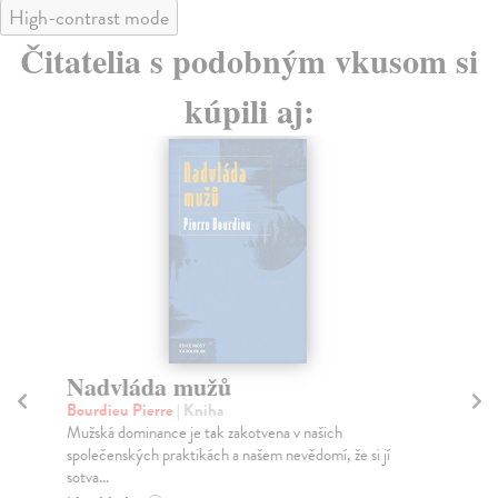
High-contrast mode
Čitatelia s podobným vkusom si
kúpili aj:
Nadvláda mužů
D
z
Bourdieu Pierre
| Kniha
dí
Mužská dominance je tak zakotvena v našich
společenských praktikách a našem nevědomí, že si jí
Myd
sotva...
Dět