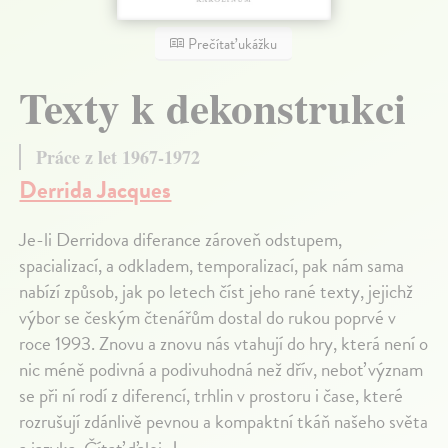
Prečítať ukážku
Texty k dekonstrukci
Práce z let 1967-1972
Derrida Jacques
Je-li Derridova diferance zároveň odstupem,
spacializací, a odkladem, temporalizací, pak nám sama
nabízí způsob, jak po letech číst jeho rané texty, jejichž
výbor se českým čtenářům dostal do rukou poprvé v
roce 1993. Znovu a znovu nás vtahují do hry, která není o
nic méně podivná a podivuhodná než dřív, neboť význam
se při ní rodí z diferencí, trhlin v prostoru i čase, které
rozrušují zdánlivě pevnou a kompaktní tkáň našeho světa