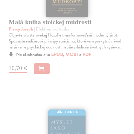
Malá kniha stoickej múdrosti
Piercy Joseph
| Elektronická kniha
Objavte silu starovekej filozofie transformovať náš moderný život.
Spoznajte nadčasové princípy stoicizmu, ktoré vám poskytnú návod
na získanie psychickej odolnosti, lepšie zvládanie životných výziev a…
Na stiahnutie ako
EPUB
,
MOBI
a
PDF
10,70 €
E-KNIHA