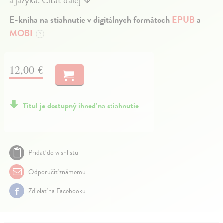
a jazyka.
Čítať ďalej
↓
E-kniha na stiahnutie v digitálnych formátoch
EPUB
a
MOBI
?
12,00 €
Titul je dostupný ihneď na stiahnutie
Pridať do wishlistu
Odporučiť známemu
Zdielať na Facebooku