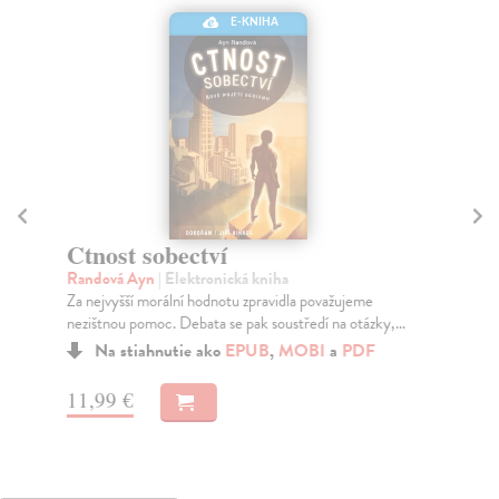
E-KNIHA
Ctnost sobectví
Pa
Randová Ayn
| Elektronická kniha
Ho
Za nejvyšší morální hodnotu zpravidla považujeme
Tom
nezištnou pomoc. Debata se pak soustředí na otázky,...
plá
Na stiahnutie ako
EPUB
,
MOBI
a
PDF
11,99 €
16