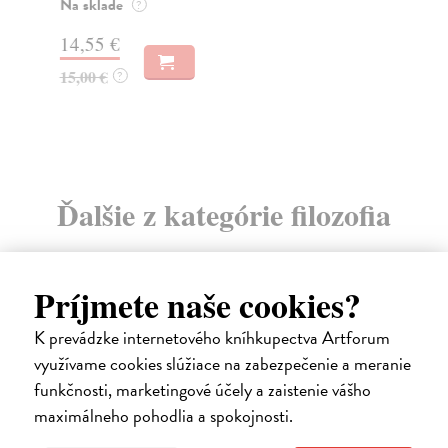
Na sklade
(CA
?
Do
14,55 €
14
15,00 €
?
14
Ďalšie z kategórie filozofia
Príjmete naše cookies?
K prevádzke internetového kníhkupectva Artforum
E-KNIHA
využívame cookies slúžiace na zabezpečenie a meranie
funkčnosti, marketingové účely a zaistenie vášho
maximálneho pohodlia a spokojnosti.