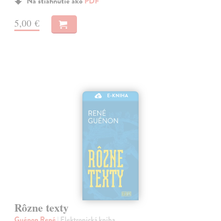
Na stiahnutie ako
PDF
5,00 €
E-KNIHA
Rôzne texty
Guénon René
| Elektronická kniha