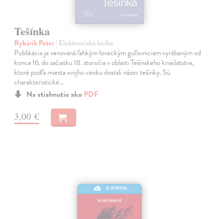
Tešínka
Rybárik Peter
| Elektronická kniha
Publikácia je venovaná ľahkým loveckým guľovniciam vyrábaným od
konca 16. do začiatku 18. storočia v oblasti Tešínskeho kniežatstva,
ktoré podľa miesta svojho vzniku dostali názov tešínky. Sú
charakteristické…
Na stiahnutie ako
PDF
3,00 €
E-KNIHA