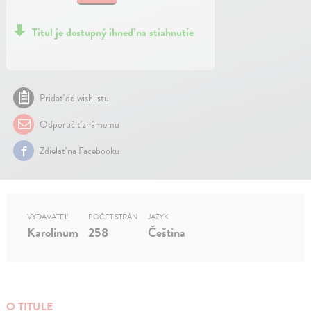
Titul je dostupný ihneď na stiahnutie
Pridať do wishlistu
Odporučiť známemu
Zdielať na Facebooku
VYDAVATEĽ
POČET STRÁN
JAZYK
Karolinum
258
Čeština
O TITULE