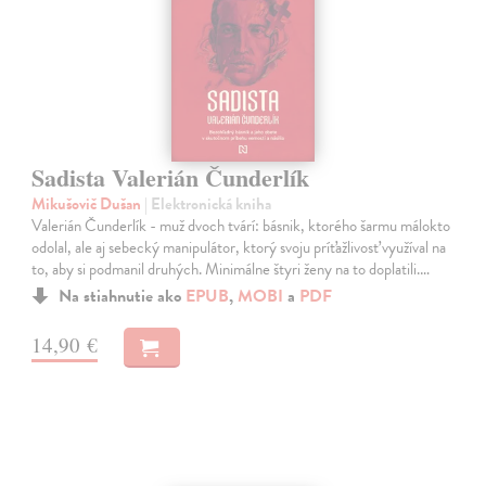
Sadista Valerián Čunderlík
Mikušovič Dušan
| Elektronická kniha
Valerián Čunderlík - muž dvoch tvárí: básnik, ktorého šarmu málokto
odolal, ale aj sebecký manipulátor, ktorý svoju príťažlivosť využíval na
to, aby si podmanil druhých. Minimálne štyri ženy na to doplatili.…
Na stiahnutie ako
EPUB
,
MOBI
a
PDF
14,90 €