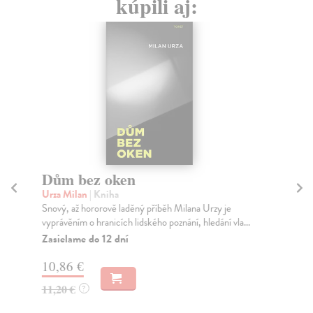
kúpili aj:
Dům bez oken
Př
Urza Milan
| Kniha
Sae
Snový, až hororově laděný příběh Milana Urzy je
Rom
vyprávěním o hranicích lidského poznání, hledání vla...
Pas
nub
Zasielame do 12 dní
Za
10,86 €
13
11,20 €
?
14