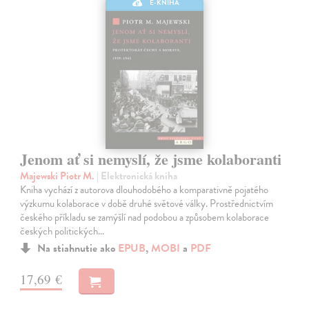
E-KNIHA
Jenom ať si nemyslí, že jsme kolaboranti
Majewski Piotr M.
| Elektronická kniha
Kniha vychází z autorova dlouhodobého a komparativně pojatého
výzkumu kolaborace v době druhé světové války. Prostřednictvím
českého příkladu se zamýšlí nad podobou a způsobem kolaborace
českých politických…
Na stiahnutie ako
EPUB
,
MOBI
a
PDF
17,69 €