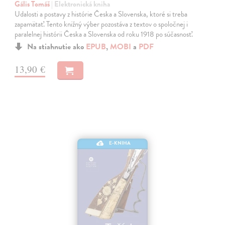
Gális Tomáš
| Elektronická kniha
Udalosti a postavy z histórie Česka a Slovenska, ktoré si treba
zapamätať. Tento knižný výber pozostáva z textov o spoločnej i
paralelnej histórii Česka a Slovenska od roku 1918 po súčasnosť.
Na stiahnutie ako
EPUB
,
MOBI
a
PDF
13,90 €
E-KNIHA