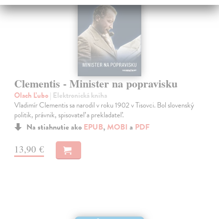
Clementis - Minister na popravisku
Olach Ľubo
| Elektronická kniha
Vladimír Clementis sa narodil v roku 1902 v Tisovci. Bol slovenský
politik, právnik, spisovateľ a prekladateľ.
Na stiahnutie ako
EPUB
,
MOBI
a
PDF
13,90 €