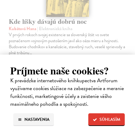
Kde líšky dávajú dobrú noc
Kubátová Hana
| Elektronická kniha
V prvých rokoch svojej existencie sa slovenský štát vo svete
poznačenom vojnovým pustošením javil ako oáza mieru a hojnosti.
Budovanie chodníkov a kanalizácie, stavebný ruch, veselé sprievody a
plné tribúny…
Na stiahnutie ako
EPUB
,
MOBI
a
PDF
Príjmete naše cookies?
15,90 €
K prevádzke internetového kníhkupectva Artforum
využívame cookies slúžiace na zabezpečenie a meranie
funkčnosti, marketingové účely a zaistenie vášho
maximálneho pohodlia a spokojnosti.
E-KNIHA
NASTAVENIA
SÚHLASÍM