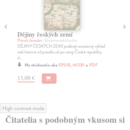
Dějiny českých zemí
Sv
Pánek Jaroslav
| Elektronická kniha
Šm
DĚJINY ČESKÝCH ZEMÍ podávají soustavný výklad
Pře
naší historie od pravěku až po vstup České republiky
sva
d...
Na stiahnutie ako
EPUB
,
MOBI
a
PDF
16
13,00 €
High-contrast mode
Čitatelia s podobným vkusom si