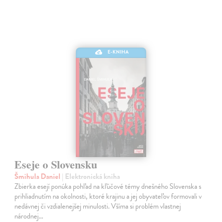
E-KNIHA
Eseje o Slovensku
Šmihula Daniel
| Elektronická kniha
Zbierka esejí ponúka pohľad na kľúčové témy dnešného Slovenska s
prihliadnutím na okolnosti, ktoré krajinu a jej obyvateľov formovali v
nedávnej či vzdialenejšej minulosti. Všíma si problém vlastnej
národnej…