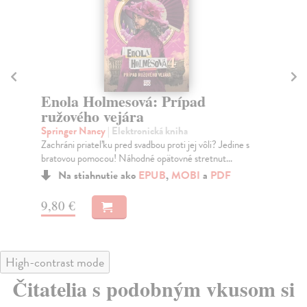
Enola Holmesová: Prípad
To
ružového vejára
B
Springer Nancy
| Elektronická kniha
Ki
Zachráni priateľku pred svadbou proti jej vôli? Jedine s
Naj
bratovou pomocou! Náhodné opätovné stretnut...
výn
Na stiahnutie ako
EPUB
,
MOBI
a
PDF
9,80 €
11
High-contrast mode
Čitatelia s podobným vkusom si