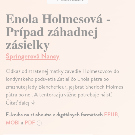
Enola Holmesová -
Prípad záhadnej
zásielky
Springerová Nancy
Odkaz od stratenej matky zavedie Holmesovcov do
londýnskeho podsvetia Zatiaľ čo Enola pátra po
zmiznutej lady Blanchefleur, jej brat Sherlock Holmes
pátra po nej. A tentoraz ju vážne potrebuje nájsť.
Čítať ďalej
↓
E-kniha na stiahnutie v digitálnych formátoch
EPUB
,
MOBI
a
PDF
?