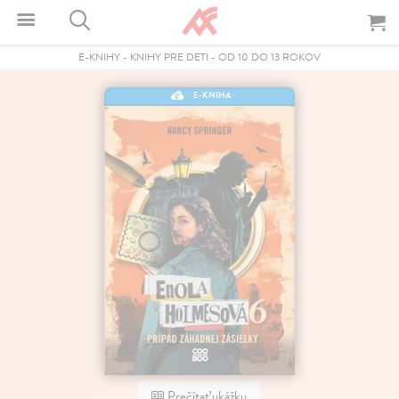
E-KNIHY
-
KNIHY PRE DETI
-
OD 10 DO 13 ROKOV
E-KNIHA
Prečítať ukážku