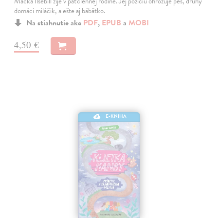
Mačka Ilsebill žije v päťčlennej rodine. Jej pozíciu ohrozuje pes, druhý
domáci miláčik, a ešte aj bábätko.
Na stiahnutie ako
PDF
,
EPUB
a
MOBI
4,50 €
E-KNIHA