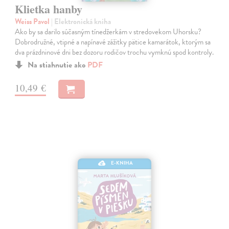
Klietka hanby
Weiss Pavol
| Elektronická kniha
Ako by sa darilo súčasným tínedžerkám v stredovekom Uhorsku?
Dobrodružné, vtipné a napínavé zážitky pätice kamarátok, ktorým sa
dva prázdninové dni bez dozoru rodičov trochu vymknú spod kontroly.
Na stiahnutie ako
PDF
10,49 €
E-KNIHA