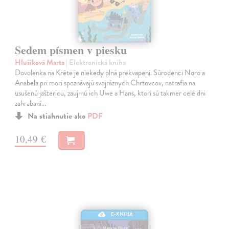
Sedem písmen v piesku
Hlušíková Marta
| Elektronická kniha
Dovolenka na Kréte je niekedy plná prekvapení. Súrodenci Noro a
Anabela pri mori spoznávajú svojráznych Chrtovcov, natrafia na
usušenú jaštericu, zaujmú ich Uwe a Hans, ktorí sú takmer celé dni
zahrabaní…
Na stiahnutie ako
PDF
10,49 €
E-KNIHA