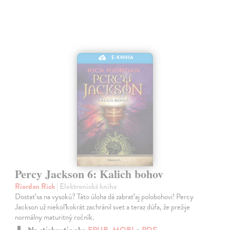
E-KNIHA
Percy Jackson 6: Kalich bohov
Riordan Rick
| Elektronická kniha
Dostať sa na vysokú? Táto úloha dá zabrať aj polobohovi! Percy
Jackson už niekoľkokrát zachránil svet a teraz dúfa, že prežije
normálny maturitný ročník.
Na stiahnutie ako
EPUB
,
MOBI
a
PDF