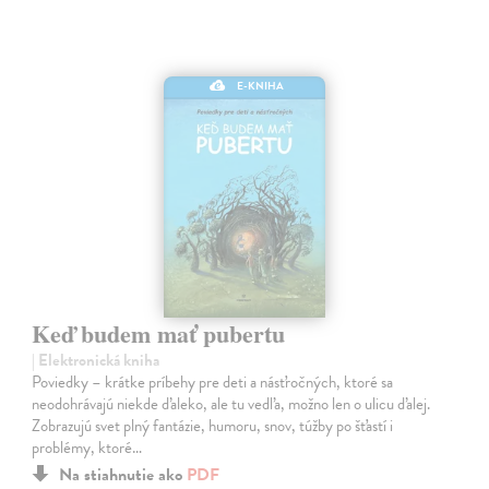
E-KNIHA
Keď budem mať pubertu
| Elektronická kniha
Poviedky – krátke príbehy pre deti a násťročných, ktoré sa
neodohrávajú niekde ďaleko, ale tu vedľa, možno len o ulicu ďalej.
Zobrazujú svet plný fantázie, humoru, snov, túžby po šťastí i
problémy, ktoré…
Na stiahnutie ako
PDF