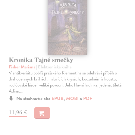
Kronika Tajné smečky
Fisher Mariana
| Elektronická kniha
V antikvariátu poblíž pražského Klementina se odehrává příběh o
drahocenných knihách, mluvících krysách, kouzelném inkoustu,
rodičovské lásce i veliké povodni. Jeho hlavní hrdinka, jedenáctiletá
Adina,…
Na stiahnutie ako
EPUB
,
MOBI
a
PDF
11,96 €