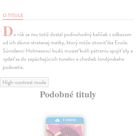
O TITULE
D
o rúk sa mu totiž dostal podivuhodný balíček s odkazom
od ich dávno stratenej matky, ktorý môže otvoriť iba Enola.
Súrodenci Holmesovci budú musieť kvôli pátraniu spojiť sily a
vydať sa do zapáchajúcich tunelov a chodieb londýnskeho
podsvetia.
High-contrast mode
Podobné tituly
E-KNIHA