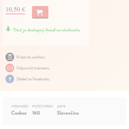
10,50 €
Titul je dostupný ihneď na stiahnutie
Pridať do wishlistu
Odporučiť známemu
Zdielať na Facebooku
VYDAVATEĽ
POČET STRÁN
JAZYK
Cooboo
160
Slovenčina