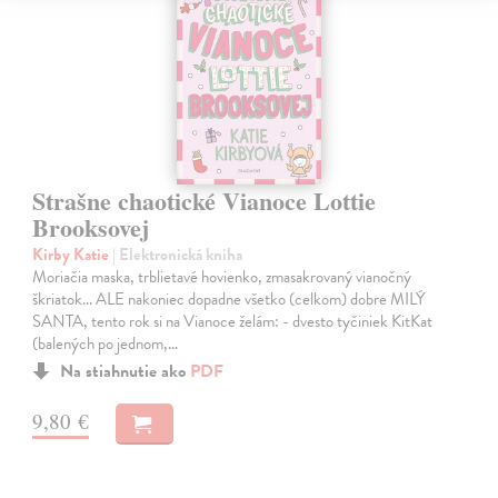
Strašne chaotické Vianoce Lottie
Brooksovej
Kirby Katie
| Elektronická kniha
Moriačia maska, trblietavé hovienko, zmasakrovaný vianočný
škriatok... ALE nakoniec dopadne všetko (celkom) dobre MILÝ
SANTA, tento rok si na Vianoce želám: - dvesto tyčiniek KitKat
(balených po jednom,…
Na stiahnutie ako
PDF
9,80 €