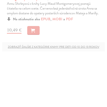
Annu Shirleyovú z knihy Lucy Maud Montgomeryovej poznajú
čitatelia na celom svete. Červenovlasá jedenásťročná sirota Anna sa
omylom dostane do opatery postarších súrodencov Mateja a Marilly.
Na stiahnutie ako
EPUB
,
MOBI
a
PDF
10,49 €
ZOBRAZIŤ ĎALŠIE Z KATEGÓRIE KNIHY PRE DETI OD 10 DO 13 ROKOV