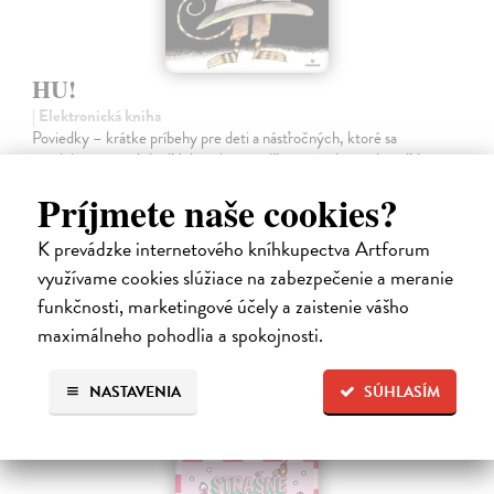
HU!
| Elektronická kniha
Poviedky – krátke príbehy pre deti a násťročných, ktoré sa
neodohrávajú niekde ďaleko, ale tu vedľa, možno len o ulicu ďalej.
Zobrazujú svet plný fantázie, humoru, snov, túžby po šťastí i
Príjmete naše cookies?
problémy, ktoré…
Na stiahnutie ako
PDF
K prevádzke internetového kníhkupectva Artforum
využívame cookies slúžiace na zabezpečenie a meranie
3,20 €
funkčnosti, marketingové účely a zaistenie vášho
maximálneho pohodlia a spokojnosti.
NASTAVENIA
SÚHLASÍM
E-KNIHA