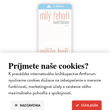
E-KNIHA
Milý Řehoři, milíře hoří
Príjmete naše cookies?
Šiktanc Karel
| Elektronická kniha
Kniha představuje básníka Karla Šiktance (1928-2021) jako autora
K prevádzke internetového kníhkupectva Artforum
důvtipných slovních hádanek. V této oblasti proslul především
využívame cookies slúžiace na zabezpečenie a meranie
přesmyčkami, ale už od konce 40. let tvořil také krátké rýmované
funkčnosti, marketingové účely a zaistenie vášho
hádanky,…
maximálneho pohodlia a spokojnosti.
Na stiahnutie ako
PDF
11,00 €
NASTAVENIA
SÚHLASÍM