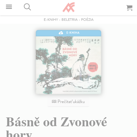
E-KNIHY
-
BELETRIA
-
POÉZIA
E-KNIHA
Prečítať ukážku
Básně od Zvonové
hory