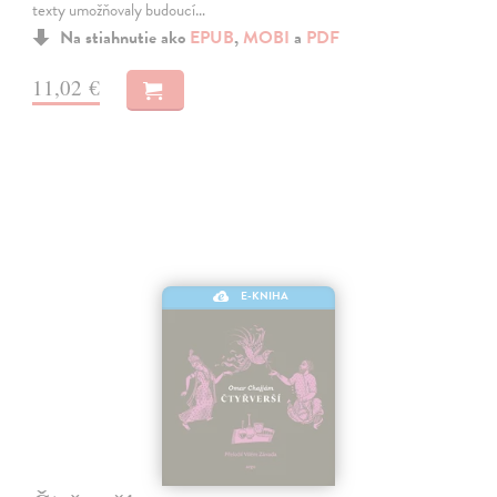
texty umožňovaly budoucí…
Na stiahnutie ako
EPUB
,
MOBI
a
PDF
11,02 €
E-KNIHA