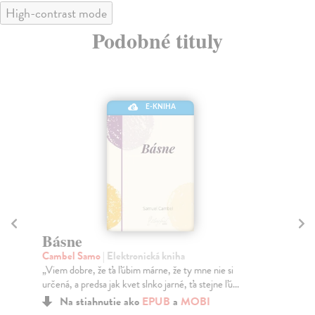
High-contrast mode
Podobné tituly
E-KNIHA
Básne
B
Cambel Samo
| Elektronická kniha
Rú
„Viem dobre, že ťa ľúbim márne, že ty mne nie si
Naj
určená, a predsa jak kvet slnko jarné, ťa stejne ľú...
mys
Na stiahnutie ako
EPUB
a
MOBI