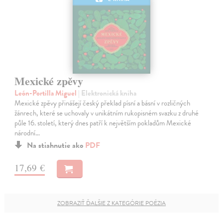
Mexické zpěvy
León-Portilla Miguel
| Elektronická kniha
Mexické zpěvy přinášejí český překlad písní a básní v rozličných
žánrech, které se uchovaly v unikátním rukopisném svazku z druhé
půle 16. století, který dnes patří k největším pokladům Mexické
národní…
Na stiahnutie ako
PDF
17,69 €
ZOBRAZIŤ ĎALŠIE Z KATEGÓRIE POÉZIA