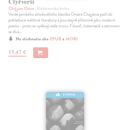
Čtyřverší
Chajjám Omar
| Elektronická kniha
Verše perského středověkého básníka Omara Chajjáma patří do
pokladnice světlové literatury a jsou stejně přítomné jako moderní
poezie - proto se vydávají stále znovu. Filozof, matematik a astronom
se dívá…
Na stiahnutie ako
EPUB
a
MOBI
15,47 €
E-KNIHA