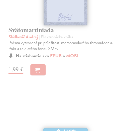
Svätomartiniada
Sládkovič Andrej
| Elektronická kniha
Poéma vytvorená pri príležitosti memorandového zhromaždenia.
Poézia zo Zlatého fondu SME.
Na stiahnutie ako
EPUB
a
MOBI
1,99 €
E-KNIHA