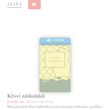
14,18 €
E-KNIHA
Křoví záškoláků
Zvettler Jan
| Elektronická kniha
Básnická sbírka Křoví záškoláků je pozoruhodným debutem vyzrálého