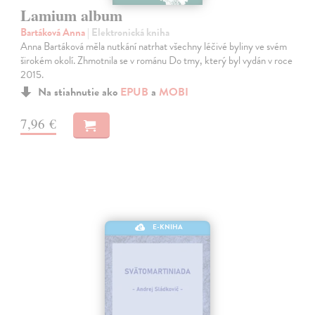
Lamium album
Bartáková Anna
| Elektronická kniha
Anna Bartáková měla nutkání natrhat všechny léčivé byliny ve svém
širokém okolí. Zhmotnila se v románu Do tmy, který byl vydán v roce
2015.
Na stiahnutie ako
EPUB
a
MOBI
7,96 €
E-KNIHA