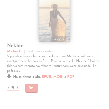
Nektár
Marton Jan
| Elektronická kniha
V poradí jedenásta básnická zbierka od Jána Martona, kultového
avantgardného básnika zo Svitu. Povedali o zbierke Nektár: "Jankova
zbierka nám v tomto povrchnom konzumnom svete dáva nádej, že
poézia a…
Na stiahnutie ako
EPUB
,
MOBI
a
PDF
7,90 €