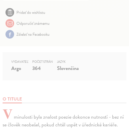
Pridať do wishlistu
Odporučiť známemu
Zdielať na Facebooku
VYDAVATEĽ
POČET STRÁN
JAZYK
Argo
364
Slovenčina
O TITULE
V
minulosti byla znalost poezie dokonce nutností - bez ní
se člověk neobešel, pokud chtěl uspět v úřednické kariéře.