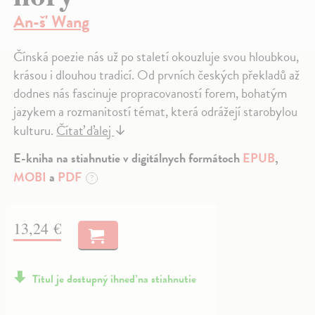
An-š' Wang
Čínská poezie nás už po staletí okouzluje svou hloubkou,
krásou i dlouhou tradicí. Od prvních českých překladů až
dodnes nás fascinuje propracovaností forem, bohatým
jazykem a rozmanitostí témat, která odrážejí starobylou
kulturu.
Čítať ďalej
↓
E-kniha na stiahnutie v digitálnych formátoch
EPUB
,
MOBI
a
PDF
?
13,24 €
Titul je dostupný ihneď na stiahnutie