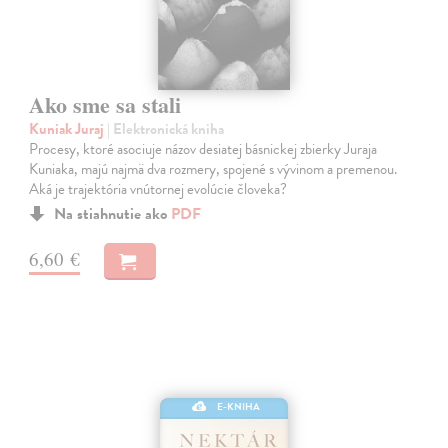
Ako sme sa stali
Kuniak Juraj
| Elektronická kniha
Procesy, ktoré asociuje názov desiatej básnickej zbierky Juraja
Kuniaka, majú najmä dva rozmery, spojené s vývinom a premenou.
Aká je trajektória vnútornej evolúcie človeka?
Na stiahnutie ako
PDF
6,60 €
E-KNIHA