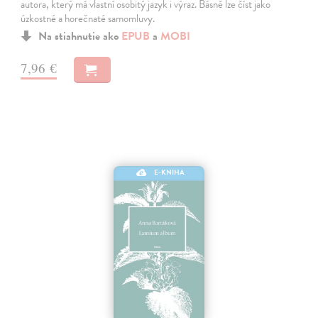
autora, který má vlastní osobitý jazyk i výraz. Básně lze číst jako
úzkostné a horečnaté samomluvy.
Na stiahnutie ako
EPUB
a
MOBI
7,96 €
E-KNIHA