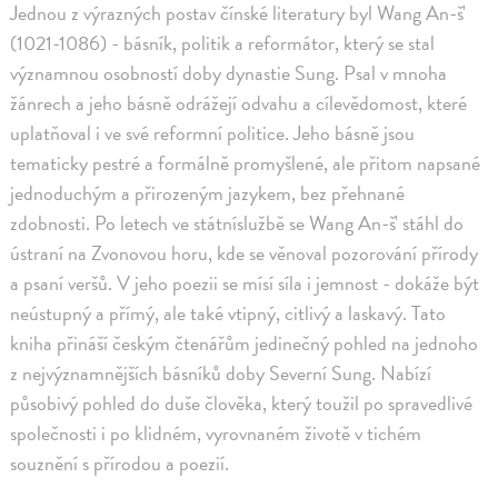
Jednou z výrazných postav čínské literatury byl Wang An-š'
(1021-1086) - básník, politik a reformátor, který se stal
významnou osobností doby dynastie Sung. Psal v mnoha
žánrech a jeho básně odrážejí odvahu a cílevědomost, které
uplatňoval i ve své reformní politice. Jeho básně jsou
tematicky pestré a formálně promyšlené, ale přitom napsané
jednoduchým a přirozeným jazykem, bez přehnané
zdobnosti. Po letech ve státníslužbě se Wang An-š' stáhl do
ústraní na Zvonovou horu, kde se věnoval pozorování přírody
a psaní veršů. V jeho poezii se mísí síla i jemnost - dokáže být
neústupný a přímý, ale také vtipný, citlivý a laskavý. Tato
kniha přináší českým čtenářům jedinečný pohled na jednoho
z nejvýznamnějších básníků doby Severní Sung. Nabízí
působivý pohled do duše člověka, který toužil po spravedlivé
společnosti i po klidném, vyrovnaném životě v tichém
souznění s přírodou a poezií.