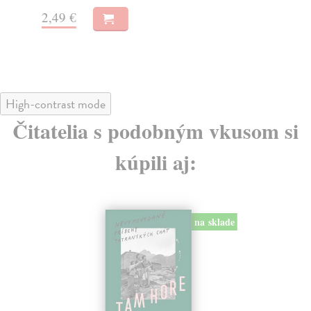
2,49 €
5,
High-contrast mode
Čitatelia s podobným vkusom si
kúpili aj:
na sklade