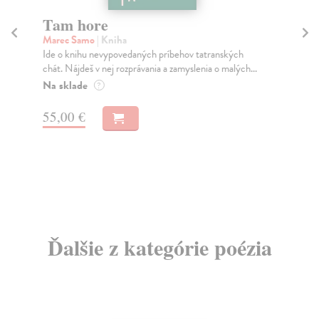
Tam hore
K
Marec Samo
| Kniha
Ko
Ide o knihu nevypovedaných príbehov tatranských
Kni
chát. Nájdeš v nej rozprávania a zamyslenia o malých...
mod
Na sklade
Na
?
24
55,00 €
24
Ďalšie z kategórie poézia