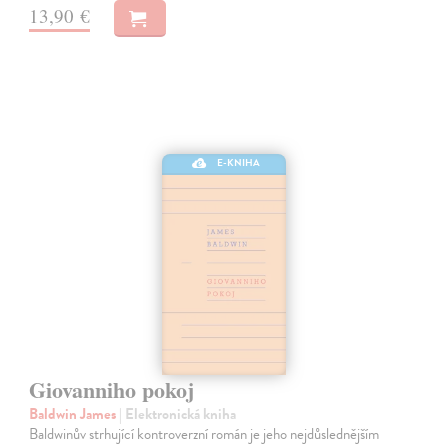
13,90 €
E-KNIHA
Giovanniho pokoj
Baldwin James
| Elektronická kniha
Baldwinův strhující kontroverzní román je jeho nejdůslednějším