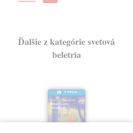
19
20
Ďalšie z kategórie svetová
beletria
E-KNIHA