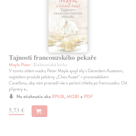
Tajnosti francouzského pekaře
Mayle Peter
| Elektronická kniha
V tomto útlém svazku Peter Mayle spojil síly s Gérardem Auzetem,
majitelem proslulé pekárny „Chez Auzet“ v provensálském
Cavaillonu, aby nám prozradil vše o pečení chleba po francouzsku. Od
přípravy a…
Na stiahnutie ako
EPUB
,
MOBI
a
PDF
5,73 €