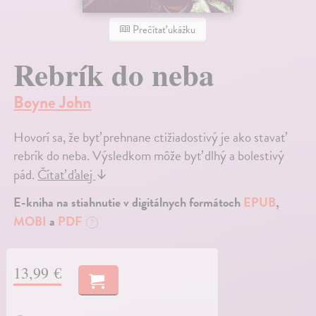
Prečítať ukážku
Rebrík do neba
Boyne John
Hovorí sa, že byť prehnane ctižiadostivý je ako stavať
rebrík do neba. Výsledkom môže byť dlhý a bolestivý
pád.
Čítať ďalej
↓
E-kniha na stiahnutie v digitálnych formátoch
EPUB
,
MOBI
a
PDF
?
13,99 €