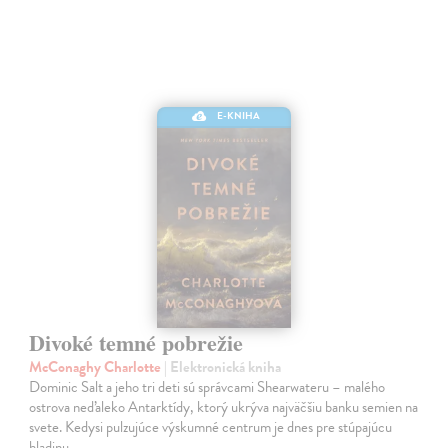
E-KNIHA
Divoké temné pobrežie
McConaghy Charlotte
| Elektronická kniha
Dominic Salt a jeho tri deti sú správcami Shearwateru – malého
ostrova neďaleko Antarktídy, ktorý ukrýva najväčšiu banku semien na
svete. Kedysi pulzujúce výskumné centrum je dnes pre stúpajúcu
hladinu…