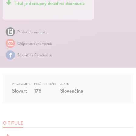
Titul je dostupný ihneď na stiahnutie
Pridať do wishlistu
Odporučiť známemu
Zdielať na Facebooku
VYDAVATEĽ
POČET STRÁN
JAZYK
Slovart
176
Slovenčina
O TITULE