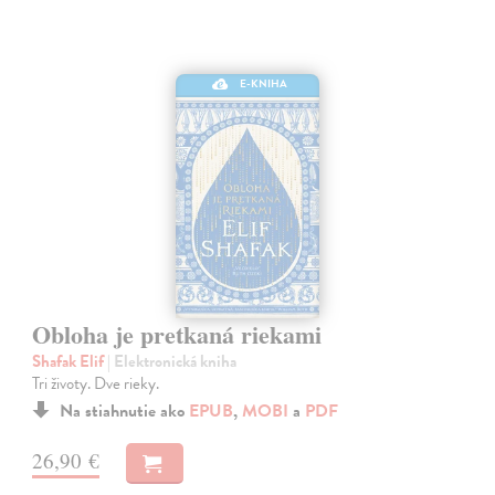
E-KNIHA
Obloha je pretkaná riekami
Shafak Elif
| Elektronická kniha
Tri životy. Dve rieky.
Na stiahnutie ako
EPUB
,
MOBI
a
PDF
26,90 €