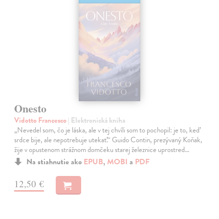
Onesto
Vidotto Francesco
| Elektronická kniha
„Nevedel som, čo je láska, ale v tej chvíli som to pochopil: je to, keď
srdce bije, ale nepotrebuje utekať.“ Guido Contin, prezývaný Koňak,
žije v opustenom strážnom domčeku starej železnice uprostred…
Na stiahnutie ako
EPUB
,
MOBI
a
PDF
12,50 €