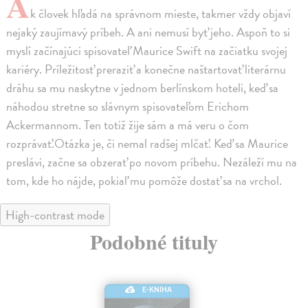
A
k človek hľadá na správnom mieste, takmer vždy objaví
nejaký zaujímavý príbeh. A ani nemusí byť jeho. Aspoň to si
myslí začínajúci spisovateľ Maurice Swift na začiatku svojej
kariéry. Príležitosť preraziť a konečne naštartovať literárnu
dráhu sa mu naskytne v jednom berlínskom hoteli, keď sa
náhodou stretne so slávnym spisovateľom Erichom
Ackermannom. Ten totiž žije sám a má veru o čom
rozprávať.Otázka je, či nemal radšej mlčať. Keď sa Maurice
preslávi, začne sa obzerať po novom príbehu. Nezáleží mu na
tom, kde ho nájde, pokiaľ mu pomôže dostať sa na vrchol.
High-contrast mode
Podobné tituly
E-KNIHA