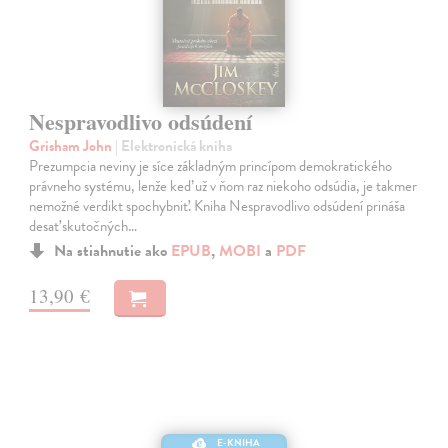
Nespravodlivo odsúdení
Grisham John
| Elektronická kniha
Prezumpcia neviny je síce základným princípom demokratického
právneho systému, lenže keď už v ňom raz niekoho odsúdia, je takmer
nemožné verdikt spochybniť. Kniha Nespravodlivo odsúdení prináša
desať skutočných…
Na stiahnutie ako
EPUB
,
MOBI
a
PDF
13,90 €
E-KNIHA