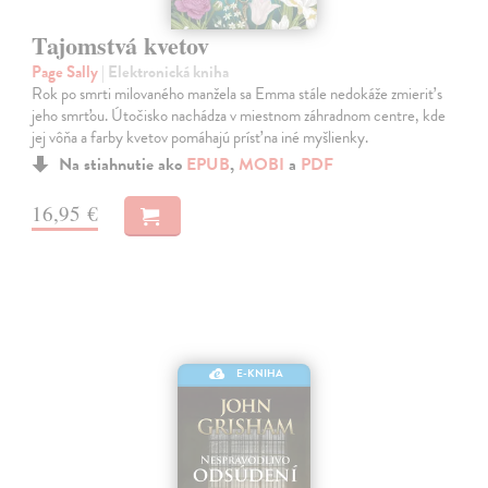
Tajomstvá kvetov
Page Sally
| Elektronická kniha
Rok po smrti milovaného manžela sa Emma stále nedokáže zmieriť s
jeho smrťou. Útočisko nachádza v miestnom záhradnom centre, kde
jej vôňa a farby kvetov pomáhajú prísť na iné myšlienky.
Na stiahnutie ako
EPUB
,
MOBI
a
PDF
16,95 €
E-KNIHA