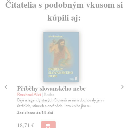
Čitatelia s podobným vkusom si
kúpili aj:
Příběhy slovanského nebe
Ť
Rozehnal Aleš
| Kniha
Cro
Báje a legendy starých Slovanů se nám dochovaly jen v
Živ
útržcích, stínech a ozvěnách. Tato kniha jim n...
taj
sám
Zasielame do 14 dní
Na
18,71 €