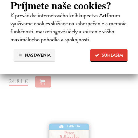
Príjmete naše cookies?
K prevádzke internetového kníhkupectva Artforum
využívame cookies slúžiace na zabezpečenie a meranie
Město a jeho nejisté zdi
funkčnosti, marketingové účely a zaistenie vášho
Murakami Haruki
| Elektronická kniha
maximálneho pohodlia a spokojnosti.
Město a jeho nejisté zdi – dlouho očekávaný román Harukiho
Murakamiho volně navazuje na autorovu starší novelu z roku 1980 a
tematicky se prolíná s jeho kultovním dílem Konec světa & Hard-
NASTAVENIA
SÚHLASÍM
boiled Wonderland.…
Na stiahnutie ako
EPUB
a
MOBI
24,84 €
E-KNIHA