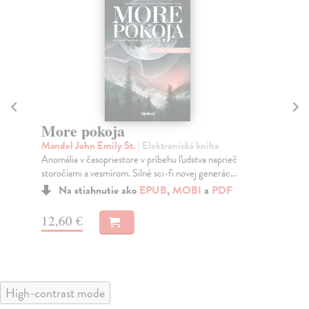
More pokoja
N
Mandel John Emily St.
| Elektronická kniha
Mu
Anomália v časopriestore v príbehu ľudstva naprieč
Tri
storočiami a vesmírom. Silné sci-fi novej generác...
vys
Na stiahnutie ako
EPUB
,
MOBI
a
PDF
12,60 €
13
High-contrast mode