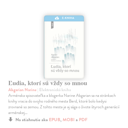
E-KNIHA
Ľudia, ktorí sú vždy so mnou
Abgarian Narine
| Elektronická kniha
Arménska spisovateľka a blogerka Narine Abgarian sa na stránkach
knihy vracia do svojho rodného mesta Berd, ktoré bolo kedysi
zrovnané so zemou. Z tohto mesta je aj sága o živote štyroch generácií
arménskej…
Na stiahnutie ako
EPUB
,
MOBI
a
PDF