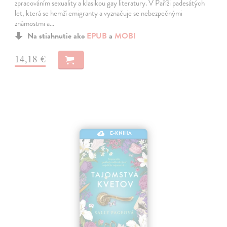
zpracováním sexuality a klasikou gay literatury. V Paříži padesátých
let, která se hemží emigranty a vyznačuje se nebezpečnými
známostmi a…
Na stiahnutie ako
EPUB
a
MOBI
14,18 €
E-KNIHA