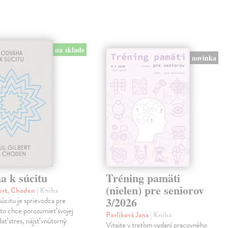
na sklade
novinka
a k súcitu
Tréning pamäti
(nielen) pre seniorov
ert, Choden
| Kniha
3/2026
úcitu je sprievodca pre
to chce porozumieť svojej
Pavlíková Jana
| Kniha
dať stres, nájsť vnútorný
Vitajte v treťom vydaní pracovného