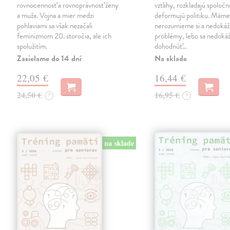
rovnocennosť a rovnoprávnosť ženy
vzťahy, rozkladajú spoločn
a muža. Vojna a mier medzi
deformujú politiku. Máme 
pohlaviami sa však nezačali
nerozumieme si a nedokáž
feminizmom 20. storočia, ale ich
problémy, lebo sa nedok
spolužitím.
dohodnúť…
Zasielame do 14 dní
Na sklade
22,05 €
16,44 €
24,50 €
16,95 €
?
?
na sklade