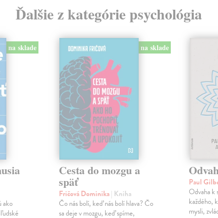
Ďalšie z kategórie psychológia
na sklade
na sklade
musia
Cesta do mozgu a
Odvah
späť
Paul Gilb
Odvaha k s
Fričová Dominika
| Kniha
každého, k
ú ako
Čo nás bolí, keď nás bolí hlava? Čo
mysli, zvlá
iľudské
sa deje v mozgu, keď spíme,