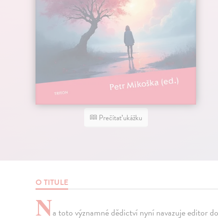
Prečítať ukážku
O TITULE
N
a toto významné dědictví nyní navazuje editor d