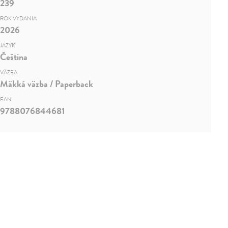
239
ROK VYDANIA
2026
JAZYK
Čeština
VÄZBA
Mäkká väzba / Paperback
EAN
9788076844681