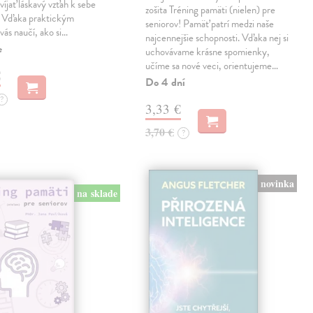
víjať láskavý vzťah k sebe
zošita Tréning pamäti (nielen) pre
. Vďaka praktickým
seniorov! Pamäť patrí medzi naše
vás naučí, ako si…
najcennejšie schopnosti. Vďaka nej si
e
uchovávame krásne spomienky,
učíme sa nové veci, orientujeme…
€
Do 4 dní
?
3,33 €
3,70 €
?
novinka
na sklade