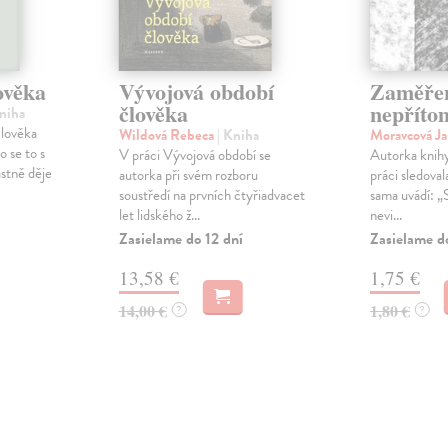
ověka
Vývojová období
Zaměře
člověka
nepříto
Kniha
lověka
Wildová Rebeca
| Kniha
Moravcová J
o se to s
V práci Vývojová období se
Autorka knihy 
stně děje
autorka při svém rozboru
práci sledoval
soustředí na prvních čtyřiadvacet
sama uvádí: „
let lidského ž...
nevi...
Zasielame do 12 dní
Zasielame d
13,58 €
1,75 €
14,00 €
1,80 €
?
?