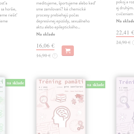
pokoj a roz
osť a
meditujeme, športujeme alebo keď
aj druhým
sa horšie,
sme zamilovaní? ké chemické
cvičeniam 
eme riešiť
procesy prebiehajú počas
Na sklad
ážeme
depresívnej epizódy, sexuálneho
aktu alebo epileptického…
22,41 
Na sklade
24,90 €
16,06 €
16,90 €
?
na sklade
na sklade