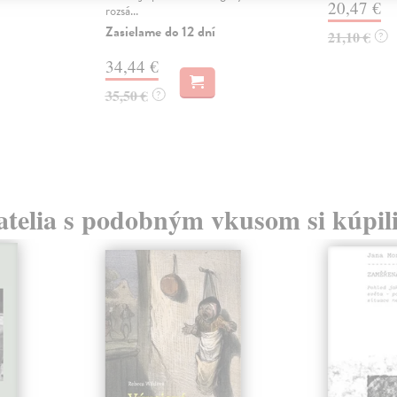
20,47 €
rozsá...
Zasielame do 12 dní
21,10 €
?
34,44 €
35,50 €
?
atelia s podobným vkusom si kúpili