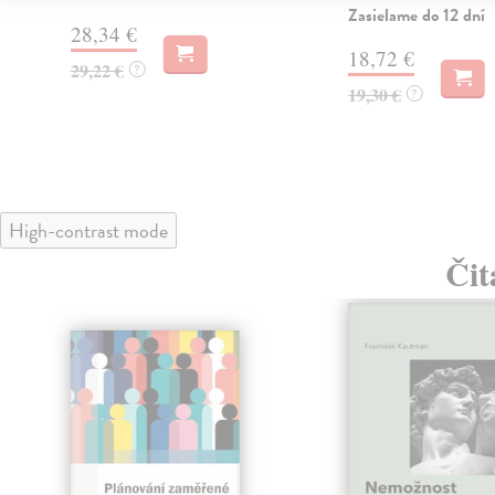
Zasielame do 12 dní
28,34 €
18,72 €
29,22 €
?
19,30 €
?
High-contrast mode
Čit