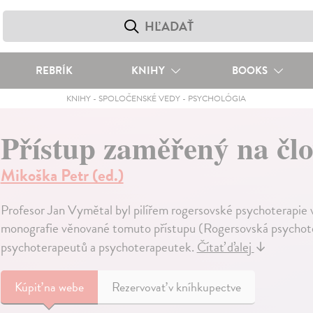
REBRÍK
KNIHY
BOOKS
KNIHY
-
SPOLOČENSKÉ VEDY
-
PSYCHOLÓGIA
Přístup zaměřený na čl
Mikoška Petr (ed.)
Profesor Jan Vymětal byl pilířem rogersovské psychoterapie v
monografie věnované tomuto přístupu (Rogersovská psychote
psychoterapeutů a psychoterapeutek.
Čítať ďalej
↓
Kúpiť
na webe
Rezervovať v kníhkupectve