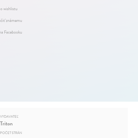
o wishlistu
čiť známemu
 na Facebooku
VYDAVATEĽ
Triton
POČET STRÁN