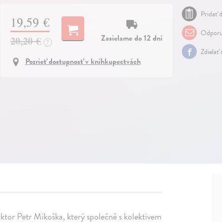
Pridať d
19,59 €
Odporu
Zasielame do 12 dní
20,20 €
?
Zdielať
Pozrieť dostupnosť v kníhkupectvách
oktor Petr Mikoška, který společně s kolektivem