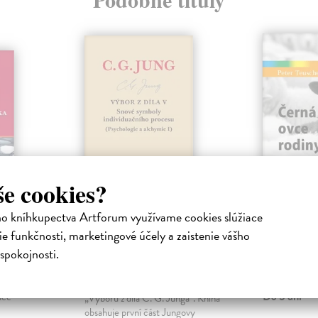
še cookies?
Výbor z díla V.
Černá o
ho kníhkupectva Artforum využívame cookies slúžiace
a
Snové symboly
Teuschel Pet
e funkčnosti, marketingové účely a zaistenie vášho
individuačního
Někteří lidé s
procesu
setkají s ned
spokojnosti.
 Kniha
emocionální p
už dvacet
Jung Carl Gustav
| Kniha
terorem. Takov
tázkami
Revidované vydání pátého svazku
Do 5 dní
ace
„Výboru z díla C. G. Junga“. Kniha
obsahuje první část Jungovy