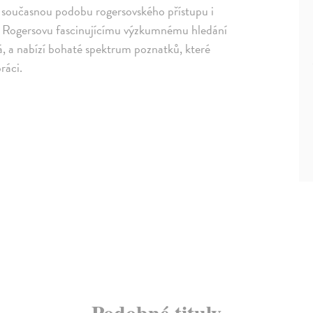
 současnou podobu rogersovského přístupu i
hold Rogersovu fascinujícímu výzkumnému hledání
, a nabízí bohaté spektrum poznatků, které
ráci.
Podobné tituly