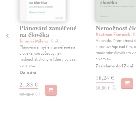
Plánování zaměřené
Nemožnost čl
na člověka
Kautman František
| 
Ve svazku Nemožnost č
Johnová Milena
| Kniha
autor uvažuje nad tím, c
Plánování a myšlení zaměřené na
moderním člověkem vla
člověka jsou způsoby, jak
a kam s...
naslouchat druhým lidem, učit se,
co je pr...
Zasielame do 12 dní
Do 5 dní
18,24 €
21,83 €
18,80 €
?
22,50 €
?