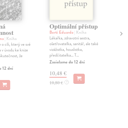
ná
Optimální přístup
60
mnost
so
Berti Eduardo
| Kniha
Lékařka, zdravotní sestra,
ana
| Kniha
Vaj
ošetřovatelka, sanitář, ale také
o cíli, který ve své
Auto
vizážistka, houslistka,
a v úvodu ke knize
Sově
předčitatelka… T...
Skutečnost, že
„vi
Zasielame do 12 dní
epoc
o 12 dní
10,48 €
MO
10,80 €
?
10