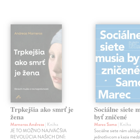
Trpkejšia ako smrť je
Sociálne siete 
žena
byť zničené
Marneros Andreas
| Kniha
Marec Samo
| Kniha
JE TO MOŽNO NAJVÄČŠIA
Sociálne siete nám ubližuj
REVOLÚCIA NAŠICH DNÍ:
jednotlivcom a kazia medz