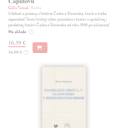
Čaputovú
Gális Tomáš
| Kniha
Udalosti a postavy z histórie Česka a Slovenska, ktoré si treba
zapamätať. Tento knižný výber pozostáva z textov o spoločnej i
paralelnej histórii Česka a Slovenska od roku 1918 po súčasnosť.
Na sklade
?
16,39 €
16,90 €
?