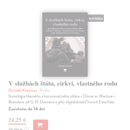
novinka
V službách štátu, cirkvi, vlastného rodu
Orviská Katarína
| Kniha
Ikonológia hlavného a korunovačného oltára v Dóme sv. Martina v
Bratislave od G. R. Donnera a jeho objednávateľ Imrich Esterházi.
Zasielame do 14 dní
24,25 €
25,00 €
?