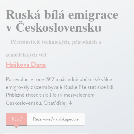
Ruská bílá emigrace
v Československu
Představitelé technických, přírodních a
zemědělských věd
Haškova Dana
Po revoluci v roce 1917 a následné občanské válce
emigrovaly z území bývalé Ruské říše statisíce lidí.
Přibližně třicet tisíc žilo i v meziválečném
Československu.
Čítať ďalej
↓
Kúpiť
Rezervovať v kníhkupectve