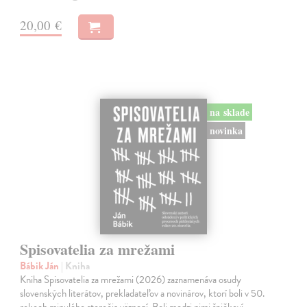
20,00 €
na sklade
novinka
Spisovatelia za mrežami
Bábik Ján
| Kniha
Kniha Spisovatelia za mrežami (2026) zaznamenáva osudy
slovenských literátov, prekladateľov a novinárov, ktorí boli v 50.