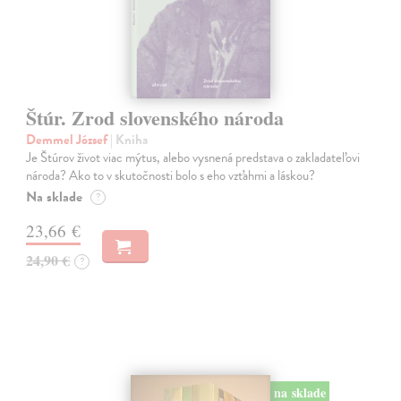
Štúr. Zrod slovenského národa
Demmel József
| Kniha
Je Štúrov život viac mýtus, alebo vysnená predstava o zakladateľovi
národa? Ako to v skutočnosti bolo s eho vzťahmi a láskou?
Na sklade
?
23,66 €
24,90 €
?
na sklade