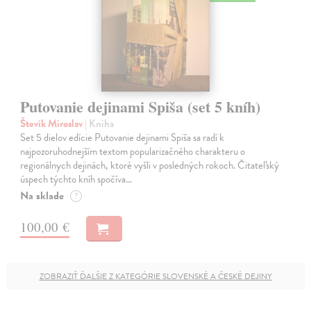
Putovanie dejinami Spiša (set 5 kníh)
Števík Miroslav
| Kniha
Set 5 dielov edície Putovanie dejinami Spiša sa radí k
najpozoruhodnejším textom popularizačného charakteru o
regionálnych dejinách, ktoré vyšli v posledných rokoch. Čitateľský
úspech týchto kníh spočíva…
Na sklade
?
100,00 €
ZOBRAZIŤ ĎALŠIE Z KATEGÓRIE SLOVENSKÉ A ČESKÉ DEJINY