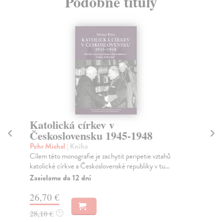
Podobné tituly
Katolická církev v
Č
Československu 1945-1948
Ka
Pub
Pehr Michal
| Kniha
zas
Cílem této monografie je zachytit peripetie vztahů
katolické církve a Česko­slovenské republiky v tu...
Na
Zasielame do 12 dní
24
26,70 €
25
28,10 €
?