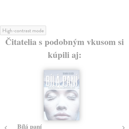
High-contrast mode
Čitatelia s podobným vkusom si
kúpili aj:
Bílá paní
Ve