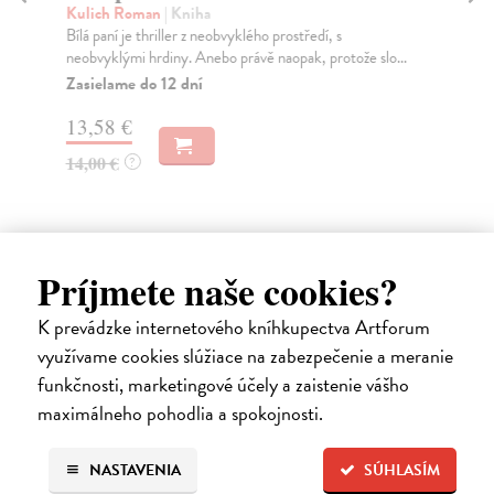
Kulich Roman
| Kniha
Ma
Bílá paní je thriller z neobvyklého prostředí, s
Hla
neobvyklými hrdiny. Anebo právě naopak, protože slo...
duc
Zasielame do 12 dní
Na
13,58 €
13
14,00 €
14
?
Príjmete naše cookies?
Ďalšie z kategórie slovenské a
K prevádzke internetového kníhkupectva Artforum
využívame cookies slúžiace na zabezpečenie a meranie
české dejiny
funkčnosti, marketingové účely a zaistenie vášho
maximálneho pohodlia a spokojnosti.
na sklade
NASTAVENIA
SÚHLASÍM