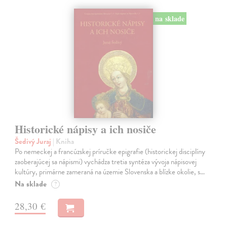
na sklade
Historické nápisy a ich nosiče
Šedivý Juraj
| Kniha
Po nemeckej a francúzskej príručke epigrafie (historickej disciplíny
zaoberajúcej sa nápismi) vychádza tretia syntéza vývoja nápisovej
kultúry, primárne zameraná na územie Slovenska a blízke okolie, s…
Na sklade
?
28,30 €