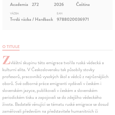
Academia
272
2026
Čeština
VÄZBA
EAN
Tvrdá väzba / Hardback
9788020036971
O TITULE
Z
vláštní skupinu této emigrace tvořila ruská vědecká a
kulturní elita. V Československu tak působily stovky
profesorů, pracovníků vysokých škol a vědců z nejrůznějších
oborů. Své odborné práce emigranti vydávali v českém i
slovenském jazyce, publikovali v českém a slovenském
periodickém tisku a zapojovali se do zdejšího vědeckého
života. Badatelé věnující se tématu ruské emigrace se dosud
zaměřovali především na představitele humanitních či