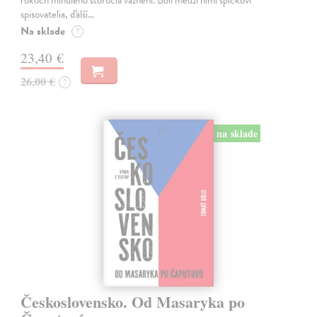
rokoch minulého storočia väznení. Boli medzi nimi špičkoví
spisovatelia, ďalší…
Na sklade
?
23,40 €
26,00 €
?
na sklade
Československo. Od Masaryka po