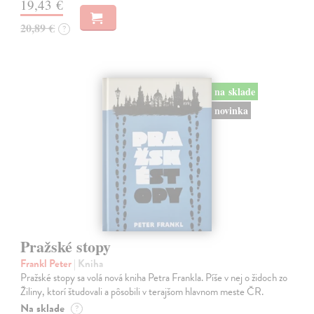
19,43 €
20,89 €
?
na sklade
novinka
Pražské stopy
Frankl Peter
| Kniha
Pražské stopy sa volá nová kniha Petra Frankla. Píše v nej o židoch zo
Žiliny, ktorí študovali a pôsobili v terajšom hlavnom meste ČR.
Na sklade
?