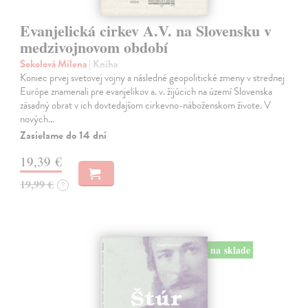
Evanjelická cirkev A.V. na Slovensku v
medzivojnovom období
Sokolová Milena
| Kniha
Koniec prvej svetovej vojny a následné geopolitické zmeny v strednej
Európe znamenali pre evanjelikov a. v. žijúcich na území Slovenska
zásadný obrat v ich dovtedajšom cirkevno-náboženskom živote. V
nových…
Zasielame do 14 dní
19,39 €
19,99 €
?
na sklade