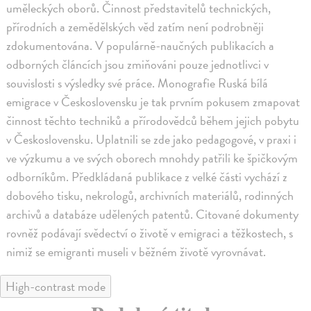
uměleckých oborů. Činnost představitelů technických,
přírodních a zemědělských věd zatím není podrobněji
zdokumentována. V populárně-naučných publikacích a
odborných článcích jsou zmiňováni pouze jednotlivci v
souvislosti s výsledky své práce. Monografie Ruská bílá
emigrace v Československu je tak prvním pokusem zmapovat
činnost těchto techniků a přírodovědců během jejich pobytu
v Československu. Uplatnili se zde jako pedagogové, v praxi i
ve výzkumu a ve svých oborech mnohdy patřili ke špičkovým
odborníkům. Předkládaná publikace z velké části vychází z
dobového tisku, nekrologů, archivních materiálů, rodinných
archivů a databáze udělených patentů. Citované dokumenty
rovněž podávají svědectví o životě v emigraci a těžkostech, s
nimiž se emigranti museli v běžném životě vyrovnávat.
High-contrast mode