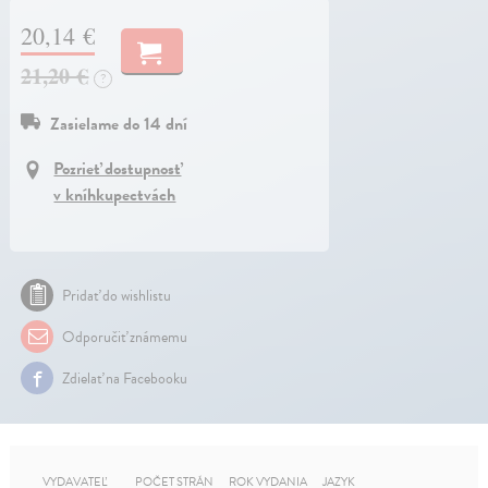
20,14 €
21,20 €
?
Zasielame do 14 dní
Pozrieť dostupnosť
v kníhkupectvách
Pridať do wishlistu
Odporučiť známemu
Zdielať na Facebooku
VYDAVATEĽ
POČET STRÁN
ROK VYDANIA
JAZYK