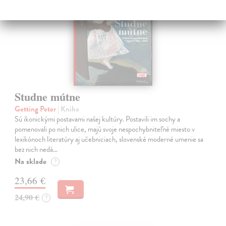
Studne mútne
Getting Peter
| Kniha
Sú ikonickými postavami našej kultúry. Postavili im sochy a
pomenovali po nich ulice, majú svoje nespochybniteľné miesto v
lexikónoch literatúry aj učebniciach, slovenské moderné umenie sa
bez nich nedá…
Na sklade
?
23,66 €
24,90 €
?