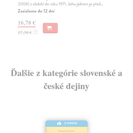
2006) z období do roku 1971. Jeho jádrem je před...
ten
Zasielame do 12 dní
Za
16,78 €
11
17,30 €
12
?
Ďalšie z kategórie slovenské a
české dejiny
E-KNIHA