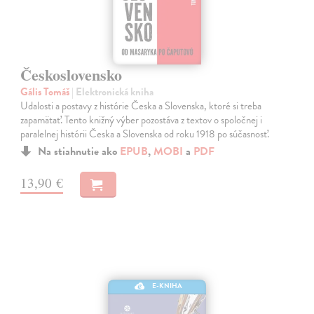
Československo
Gális Tomáš
| Elektronická kniha
Udalosti a postavy z histórie Česka a Slovenska, ktoré si treba
zapamätať. Tento knižný výber pozostáva z textov o spoločnej i
paralelnej histórii Česka a Slovenska od roku 1918 po súčasnosť.
Na stiahnutie ako
EPUB
,
MOBI
a
PDF
13,90 €
E-KNIHA