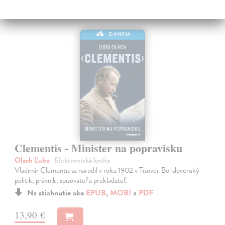
E-KNIHA
Clementis - Minister na popravisku
Olach Ľubo
| Elektronická kniha
Vladimír Clementis sa narodil v roku 1902 v Tisovci. Bol slovenský
politik, právnik, spisovateľ a prekladateľ.
Na stiahnutie ako
EPUB
,
MOBI
a
PDF
13,90 €