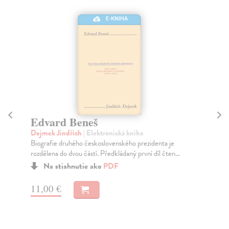
E-KNIHA
Edvard Beneš
Če
tř
Dejmek Jindřich
| Elektronická kniha
Biografie druhého československého prezidenta je
Ďu
rozdělena do dvou částí. Předkládaný první díl čten...
Pře
pov
Na stiahnutie ako
PDF
11,00 €
9,