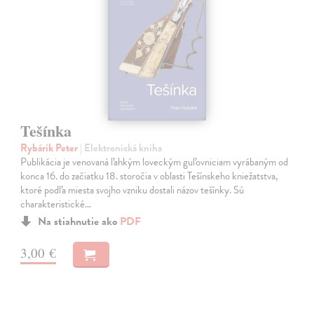
Tešínka
Rybárik Peter
| Elektronická kniha
Publikácia je venovaná ľahkým loveckým guľovniciam vyrábaným od
konca 16. do začiatku 18. storočia v oblasti Tešínskeho kniežatstva,
ktoré podľa miesta svojho vzniku dostali názov tešínky. Sú
charakteristické…
Na stiahnutie ako
PDF
3,00 €