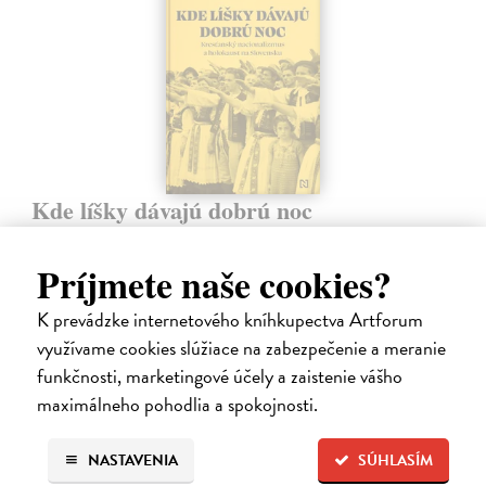
Kde líšky dávajú dobrú noc
Kubátová Hana
| Elektronická kniha
V prvých rokoch svojej existencie sa slovenský štát vo svete
Príjmete naše cookies?
poznačenom vojnovým pustošením javil ako oáza mieru a hojnosti.
Budovanie chodníkov a kanalizácie, stavebný ruch, veselé sprievody a
K prevádzke internetového kníhkupectva Artforum
plné tribúny…
využívame cookies slúžiace na zabezpečenie a meranie
Na stiahnutie ako
EPUB
,
MOBI
a
PDF
funkčnosti, marketingové účely a zaistenie vášho
15,90 €
maximálneho pohodlia a spokojnosti.
NASTAVENIA
SÚHLASÍM