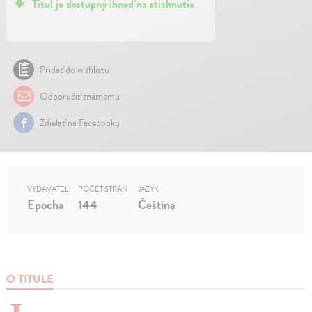
Titul je dostupný ihneď na stiahnutie
Pridať do wishlistu
Odporučiť známemu
Zdielať na Facebooku
VYDAVATEĽ
POČET STRÁN
JAZYK
Epocha
144
Čeština
O TITULE