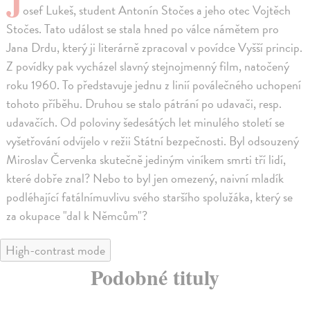
J
osef Lukeš, student Antonín Stočes a jeho otec Vojtěch
Stočes. Tato událost se stala hned po válce námětem pro
Jana Drdu, který ji literárně zpracoval v povídce Vyšší princip.
Z povídky pak vycházel slavný stejnojmenný film, natočený
roku 1960. To představuje jednu z linií poválečného uchopení
tohoto příběhu. Druhou se stalo pátrání po udavači, resp.
udavačích. Od poloviny šedesátých let minulého století se
vyšetřování odvíjelo v režii Státní bezpečnosti. Byl odsouzený
Miroslav Červenka skutečně jediným viníkem smrti tří lidí,
které dobře znal? Nebo to byl jen omezený, naivní mladík
podléhající fatálnímuvlivu svého staršího spolužáka, který se
za okupace "dal k Němcům"?
High-contrast mode
Podobné tituly