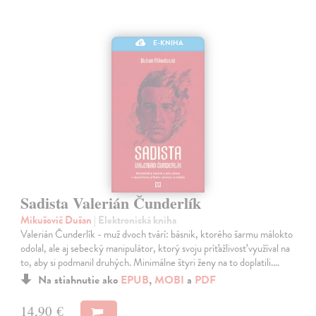
E-KNIHA
Sadista Valerián Čunderlík
Mikušovič Dušan
| Elektronická kniha
Valerián Čunderlík - muž dvoch tvárí: básnik, ktorého šarmu málokto
odolal, ale aj sebecký manipulátor, ktorý svoju príťažlivosť využíval na
to, aby si podmanil druhých. Minimálne štyri ženy na to doplatili.…
Na stiahnutie ako
EPUB
,
MOBI
a
PDF
14,90 €