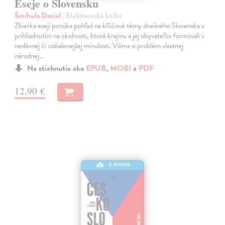
Eseje o Slovensku
Šmihula Daniel
| Elektronická kniha
Zbierka esejí ponúka pohľad na kľúčové témy dnešného Slovenska s
prihliadnutím na okolnosti, ktoré krajinu a jej obyvateľov formovali v
nedávnej či vzdialenejšej minulosti. Všíma si problém vlastnej
národnej…
Na stiahnutie ako
EPUB
,
MOBI
a
PDF
12,90 €
E-KNIHA