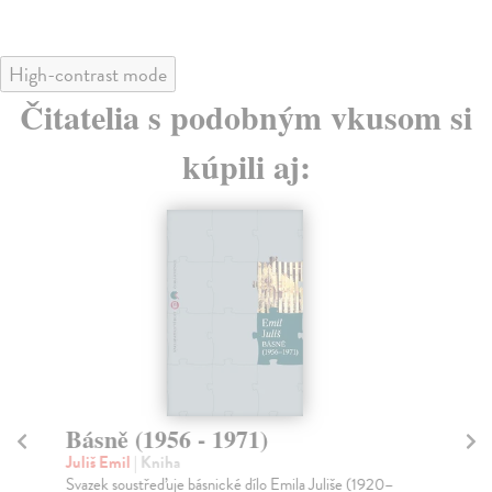
High-contrast mode
Čitatelia s podobným vkusom si
kúpili aj:
Básně (1956 - 1971)
O 
Juliš Emil
| Kniha
Ha
Svazek soustřeďuje básnické dílo Emila Juliše (1920–
V n