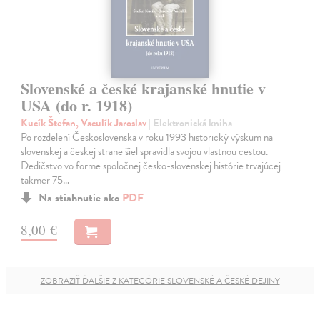
Slovenské a české krajanské hnutie v
USA (do r. 1918)
Kucík Štefan, Vaculík Jaroslav
| Elektronická kniha
Po rozdelení Československa v roku 1993 historický výskum na
slovenskej a českej strane šiel spravidla svojou vlastnou cestou.
Dedičstvo vo forme spoločnej česko-slovenskej histórie trvajúcej
takmer 75…
Na stiahnutie ako
PDF
8,00 €
ZOBRAZIŤ ĎALŠIE Z KATEGÓRIE SLOVENSKÉ A ČESKÉ DEJINY