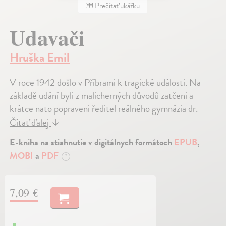
Prečítať ukážku
Udavači
Hruška Emil
V roce 1942 došlo v Příbrami k tragické události. Na
základě udání byli z malicherných důvodů zatčeni a
krátce nato popraveni ředitel reálného gymnázia dr.
Čítať ďalej
↓
E-kniha na stiahnutie v digitálnych formátoch
EPUB
,
MOBI
a
PDF
?
7,09 €