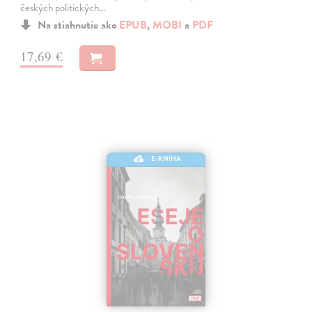
českých politických…
Na stiahnutie ako
EPUB
,
MOBI
a
PDF
17,69 €
E-KNIHA